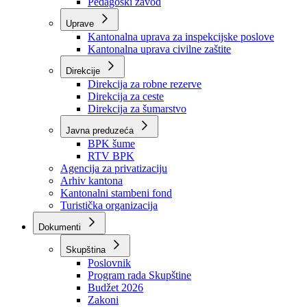
Zavod zdravstvenog osiguranja
Zavod za javno zdravstvo
Zavod za besplatnu pravnu pomoć
Pedagoški zavod
Uprave
Kantonalna uprava za inspekcijske poslove
Kantonalna uprava civilne zaštite
Direkcije
Direkcija za robne rezerve
Direkcija za ceste
Direkcija za šumarstvo
Javna preduzeća
BPK šume
RTV BPK
Agencija za privatizaciju
Arhiv kantona
Kantonalni stambeni fond
Turistička organizacija
Dokumenti
Skupština
Poslovnik