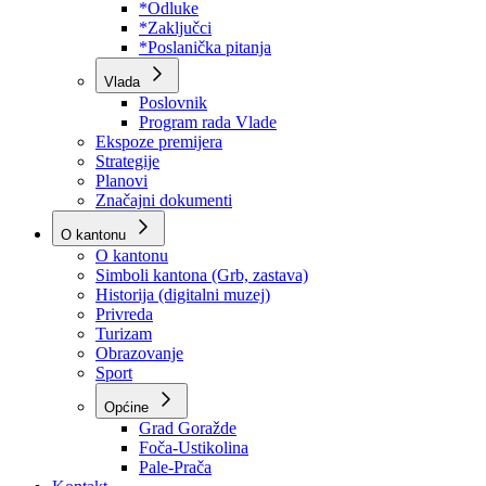
Program rada Skupštine
Budžet 2026
Zakoni
*Odluke
*Zaključci
*Poslanička pitanja
Vlada
Poslovnik
Program rada Vlade
Ekspoze premijera
Strategije
Planovi
Značajni dokumenti
O kantonu
O kantonu
Simboli kantona (Grb, zastava)
Historija (digitalni muzej)
Privreda
Turizam
Obrazovanje
Sport
Općine