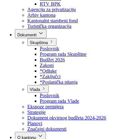
Direkcija za šumarstvo
Javna preduzeća
BPK šume
RTV BPK
Agencija za privatizaciju
Arhiv kantona
Kantonalni stambeni fond
Turistička organizacija
Dokumenti
Skupština
Poslovnik
Program rada Skupštine
Budžet 2026
Zakoni
*Odluke
*Zaključci
*Poslanička pitanja
Vlada
Poslovnik
Program rada Vlade
Ekspoze premijera
Strategije
Dokument okvirnog budžeta 2024-2026