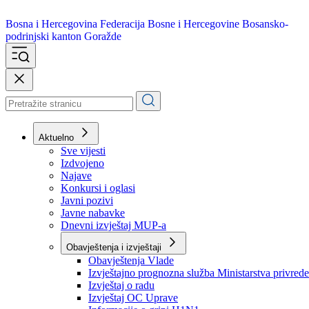
Bosna i Hercegovina
Federacija Bosne i Hercegovine
Bosansko-
podrinjski kanton Goražde
Aktuelno
Sve vijesti
Izdvojeno
Najave
Konkursi i oglasi
Javni pozivi
Javne nabavke
Dnevni izvještaj MUP-a
Obavještenja i izvještaji
Obavještenja Vlade