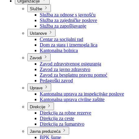
Nadležnosti
Sjednice Vlade
Organizacije
Službe
Služba za odnose s javnošću
Služba za zajedničke poslove
Služba za zapošljavanje
Ustanove
Centar za socijalni rad
Dom za stara i iznemogla lica
Kantonalna bolnica
Zavodi
Zavod zdravstvenog osiguranja
Zavod za javno zdravstvo
Zavod za besplatnu pravnu pomoć
Pedagoški zavod
Uprave
Kantonalna uprava za inspekcijske poslove
Kantonalna uprava civilne zaštite
Direkcije
Direkcija za robne rezerve
Direkcija za ceste