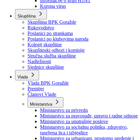
Izvještajno prognozna služba Ministarstva privrede
Izvještaj o radu
Izvještaj OC Uprave
Informacije o gripi H1N1
Korona virus
Skupština
Skupština BPK Goražde
Rukovodstvo
Poslanici po strankama
Poslanici po klubovima naroda
Kolegij skupštine
Skupštinski odbori i komisije
Stručna služba skupštine
Nadležnosti
Sjednice skupštine
Vlada
Vlada BPK Goražde
Premijer
Članovi Vlade
Ministarstva
Ministarstvo za privredu
Ministarstvo za pravosuđe, upravu i radne odnose
Ministarstvo za unutrašnje poslove