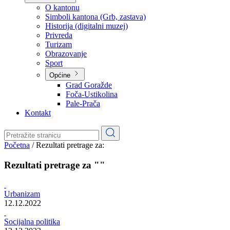
Planovi
Značajni dokumenti
O kantonu
O kantonu
Simboli kantona (Grb, zastava)
Historija (digitalni muzej)
Privreda
Turizam
Obrazovanje
Sport
Općine
Grad Goražde
Foča-Ustikolina
Pale-Prača
Kontakt
Početna
/
Rezultati pretrage za:
Rezultati pretrage za ""