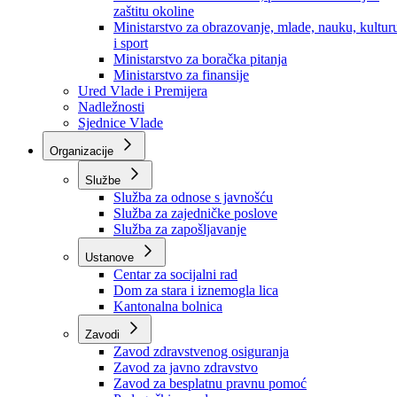
Ministarstvo za socijalnu politiku, zdravstvo,
raseljena lica i izbjeglice
Ministarstvo za urbanizam, prostorno uređenje i
zaštitu okoline
Ministarstvo za obrazovanje, mlade, nauku, kultur
i sport
Ministarstvo za boračka pitanja
Ministarstvo za finansije
Ured Vlade i Premijera
Nadležnosti
Sjednice Vlade
Organizacije
Službe
Služba za odnose s javnošću
Služba za zajedničke poslove
Služba za zapošljavanje
Ustanove
Centar za socijalni rad
Dom za stara i iznemogla lica
Kantonalna bolnica
Zavodi