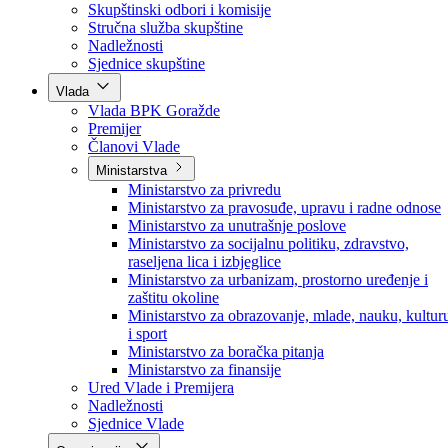
Poslanici po strankama
Poslanici po klubovima naroda
Kolegij skupštine
Skupštinski odbori i komisije
Stručna služba skupštine
Nadležnosti
Sjednice skupštine
Vlada
Vlada BPK Goražde
Premijer
Članovi Vlade
Ministarstva
Ministarstvo za privredu
Ministarstvo za pravosuđe, upravu i radne odnose
Ministarstvo za unutrašnje poslove
Ministarstvo za socijalnu politiku, zdravstvo,
raseljena lica i izbjeglice
Ministarstvo za urbanizam, prostorno uređenje i
zaštitu okoline
Ministarstvo za obrazovanje, mlade, nauku, kultur
i sport
Ministarstvo za boračka pitanja
Ministarstvo za finansije
Ured Vlade i Premijera