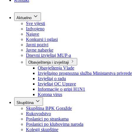
Grad Goražde
Foča-Ustikolina
Pale-Prača
Kontakt
Aktuelno
Sve vijesti
Izdvojeno
Najave
Konkursi i oglasi
Javni pozivi
Javne nabavke
Dnevni izvještaj MUP-a
Obavještenja i izvještaji
Obavještenja Vlade
Izvještajno prognozna služba Ministarstva privrede
Izvještaj o radu
Izvještaj OC Uprave
Informacije o gripi H1N1
Korona virus
Skupština
Skupština BPK Goražde
Rukovodstvo