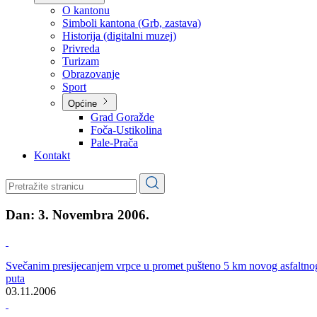
Planovi
Značajni dokumenti
O kantonu
O kantonu
Simboli kantona (Grb, zastava)
Historija (digitalni muzej)
Privreda
Turizam
Obrazovanje
Sport
Općine
Grad Goražde
Foča-Ustikolina
Pale-Prača
Kontakt
Dan:
3. Novembra 2006.