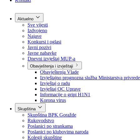
Grad Goražde
Foča-Ustikolina
Pale-Prača
Kontakt
Aktuelno
Sve vijesti
Izdvojeno
Najave
Konkursi i oglasi
Javni pozivi
Javne nabavke
Dnevni izvještaj MUP-a
Obavještenja i izvještaji
Obavještenja Vlade
Izvještajno prognozna služba Ministarstva privrede
Izvještaj o radu
Izvještaj OC Uprave
Informacije o gripi H1N1
Korona virus
Skupština
Skupština BPK Goražde
Rukovodstvo