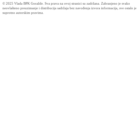
Svečanim presijecanjem vrpce u promet pušteno 5 km novog asfaltno
puta
03.11.2006