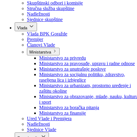
Poslanici po strankama
Poslanici po klubovima naroda
Kolegij skupštine
Skupštinski odbori i komisije
Stručna služba skupštine
Nadležnosti
Sjednice skupštine
Vlada
Vlada BPK Goražde
Premijer
Članovi Vlade
Ministarstva
Ministarstvo za privredu
Ministarstvo za pravosuđe, upravu i radne odnose
Ministarstvo za unutrašnje poslove
Ministarstvo za socijalnu politiku, zdravstvo,
raseljena lica i izbjeglice
Ministarstvo za urbanizam, prostorno uređenje i
zaštitu okoline
Ministarstvo za obrazovanje, mlade, nauku, kultur
i sport
Ministarstvo za boračka pitanja
Ministarstvo za finansije
Ured Vlade i Premijera