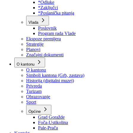
Program rada Skupštine
Budžet 2026
Zakoni
*Odluke
*Zaključci
*Poslanička pitanja
Vlada
Poslovnik
Program rada Vlade
Ekspoze premijera
Strategije
Planovi
Značajni dokumenti
O kantonu
O kantonu
Simboli kantona (Grb, zastava)
Historija (digitalni muzej)
Privreda
Turizam
Obrazovanje
Sport
Općine