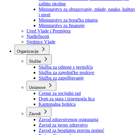
Ministarstvo za socijalnu politiku, zdravstvo,
raseljena lica i izbjeglice
Ministarstvo za urbanizam, prostorno uređenje i
zaštitu okoline
Ministarstvo za obrazovanje, mlade, nauku, kultur
i sport
Ministarstvo za boračka pitanja
Ministarstvo za finansije
Ured Vlade i Premijera
Nadležnosti
Sjednice Vlade
Organizacije
Službe
Služba za odnose s javnošću
Služba za zajedničke poslove
Služba za zapošljavanje
Ustanove
Centar za socijalni rad
Dom za stara i iznemogla lica
Kantonalna bolnica
Zavodi