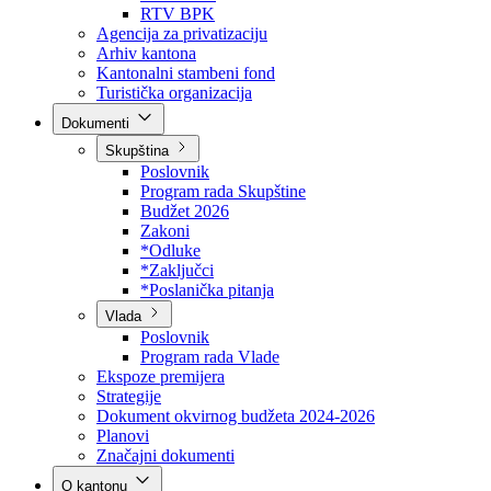
Direkcija za šumarstvo
Javna preduzeća
BPK šume
RTV BPK
Agencija za privatizaciju
Arhiv kantona
Kantonalni stambeni fond
Turistička organizacija
Dokumenti
Skupština
Poslovnik
Program rada Skupštine
Budžet 2026
Zakoni
*Odluke
*Zaključci
*Poslanička pitanja
Vlada
Poslovnik
Program rada Vlade
Ekspoze premijera
Strategije
Dokument okvirnog budžeta 2024-2026