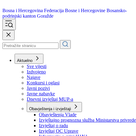
Bosna i Hercegovina
Federacija Bosne i Hercegovine
Bosansko-
podrinjski kanton Goražde
Aktuelno
Sve vijesti
Izdvojeno
Najave
Konkursi i oglasi
Javni pozivi
Javne nabavke
Dnevni izvještaj MUP-a
Obavještenja i izvještaji
Obavještenja Vlade