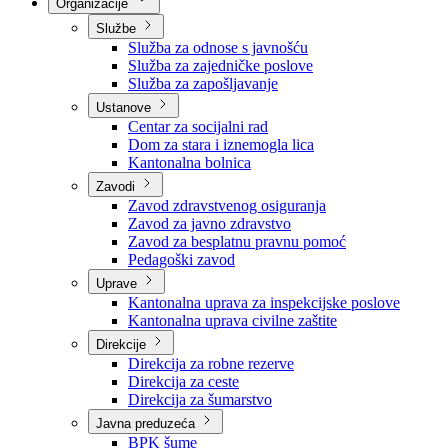
Nadležnosti
Sjednice Vlade
Organizacije
Službe
Služba za odnose s javnošću
Služba za zajedničke poslove
Služba za zapošljavanje
Ustanove
Centar za socijalni rad
Dom za stara i iznemogla lica
Kantonalna bolnica
Zavodi
Zavod zdravstvenog osiguranja
Zavod za javno zdravstvo
Zavod za besplatnu pravnu pomoć
Pedagoški zavod
Uprave
Kantonalna uprava za inspekcijske poslove
Kantonalna uprava civilne zaštite
Direkcije
Direkcija za robne rezerve
Direkcija za ceste