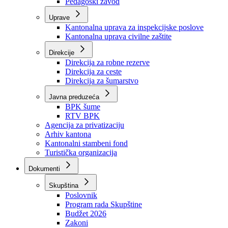
Zavod zdravstvenog osiguranja
Zavod za javno zdravstvo
Zavod za besplatnu pravnu pomoć
Pedagoški zavod
Uprave
Kantonalna uprava za inspekcijske poslove
Kantonalna uprava civilne zaštite
Direkcije
Direkcija za robne rezerve
Direkcija za ceste
Direkcija za šumarstvo
Javna preduzeća
BPK šume
RTV BPK
Agencija za privatizaciju
Arhiv kantona
Kantonalni stambeni fond
Turistička organizacija
Dokumenti
Skupština
Poslovnik