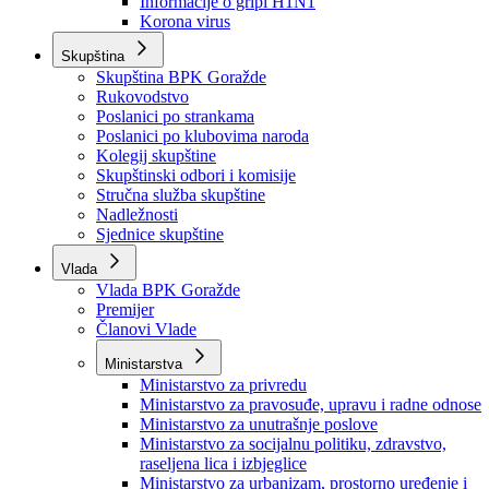
Izvještajno prognozna služba Ministarstva privrede
Izvještaj o radu
Izvještaj OC Uprave
Informacije o gripi H1N1
Korona virus
Skupština
Skupština BPK Goražde
Rukovodstvo
Poslanici po strankama
Poslanici po klubovima naroda
Kolegij skupštine
Skupštinski odbori i komisije
Stručna služba skupštine
Nadležnosti
Sjednice skupštine
Vlada
Vlada BPK Goražde
Premijer
Članovi Vlade
Ministarstva
Ministarstvo za privredu
Ministarstvo za pravosuđe, upravu i radne odnose
Ministarstvo za unutrašnje poslove