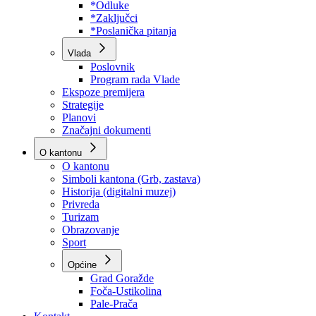
Program rada Skupštine
Budžet 2026
Zakoni
*Odluke
*Zaključci
*Poslanička pitanja
Vlada
Poslovnik
Program rada Vlade
Ekspoze premijera
Strategije
Planovi
Značajni dokumenti
O kantonu
O kantonu
Simboli kantona (Grb, zastava)
Historija (digitalni muzej)
Privreda
Turizam
Obrazovanje
Sport
Općine