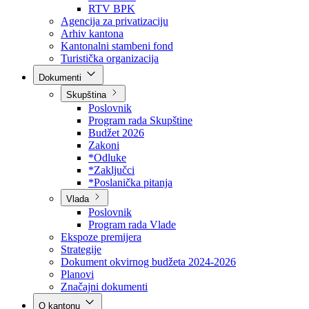
Direkcija za šumarstvo
Javna preduzeća
BPK šume
RTV BPK
Agencija za privatizaciju
Arhiv kantona
Kantonalni stambeni fond
Turistička organizacija
Dokumenti
Skupština
Poslovnik
Program rada Skupštine
Budžet 2026
Zakoni
*Odluke
*Zaključci
*Poslanička pitanja
Vlada
Poslovnik
Program rada Vlade
Ekspoze premijera
Strategije
Dokument okvirnog budžeta 2024-2026