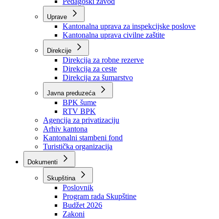
Zavod zdravstvenog osiguranja
Zavod za javno zdravstvo
Zavod za besplatnu pravnu pomoć
Pedagoški zavod
Uprave
Kantonalna uprava za inspekcijske poslove
Kantonalna uprava civilne zaštite
Direkcije
Direkcija za robne rezerve
Direkcija za ceste
Direkcija za šumarstvo
Javna preduzeća
BPK šume
RTV BPK
Agencija za privatizaciju
Arhiv kantona
Kantonalni stambeni fond
Turistička organizacija
Dokumenti
Skupština
Poslovnik