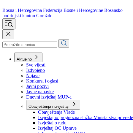
Bosna i Hercegovina
Federacija Bosne i Hercegovine
Bosansko-
podrinjski kanton Goražde
Aktuelno
Sve vijesti
Izdvojeno
Najave
Konkursi i oglasi
Javni pozivi
Javne nabavke
Dnevni izvještaj MUP-a
Obavještenja i izvještaji
Obavještenja Vlade