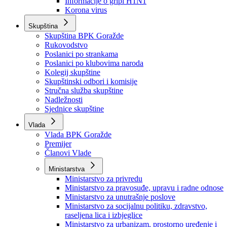
Izvještajno prognozna služba Ministarstva privrede
Izvještaj o radu
Izvještaj OC Uprave
Informacije o gripi H1N1
Korona virus
Skupština
Skupština BPK Goražde
Rukovodstvo
Poslanici po strankama
Poslanici po klubovima naroda
Kolegij skupštine
Skupštinski odbori i komisije
Stručna služba skupštine
Nadležnosti
Sjednice skupštine
Vlada
Vlada BPK Goražde
Premijer
Članovi Vlade
Ministarstva
Ministarstvo za privredu
Ministarstvo za pravosuđe, upravu i radne odnose
Ministarstvo za unutrašnje poslove