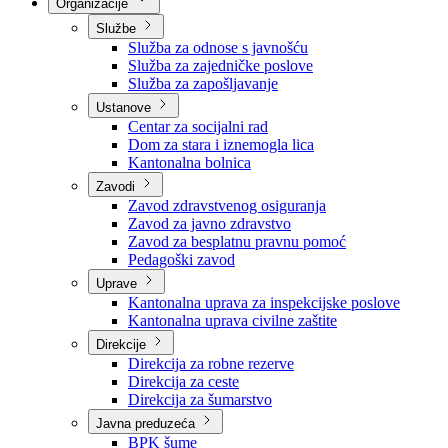
Nadležnosti
Sjednice Vlade
Organizacije
Službe
Služba za odnose s javnošću
Služba za zajedničke poslove
Služba za zapošljavanje
Ustanove
Centar za socijalni rad
Dom za stara i iznemogla lica
Kantonalna bolnica
Zavodi
Zavod zdravstvenog osiguranja
Zavod za javno zdravstvo
Zavod za besplatnu pravnu pomoć
Pedagoški zavod
Uprave
Kantonalna uprava za inspekcijske poslove
Kantonalna uprava civilne zaštite
Direkcije
Direkcija za robne rezerve
Direkcija za ceste