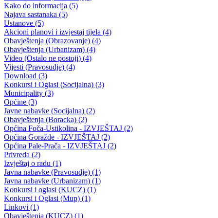
12. redovna sjednica Skupštine BPK Goražde
Poslanici nisu usvojili Izvještaj o izvršenju Budžeta Bosansko-
podrinjskog kantona Goražde za period januar – decembar 2007.
godine