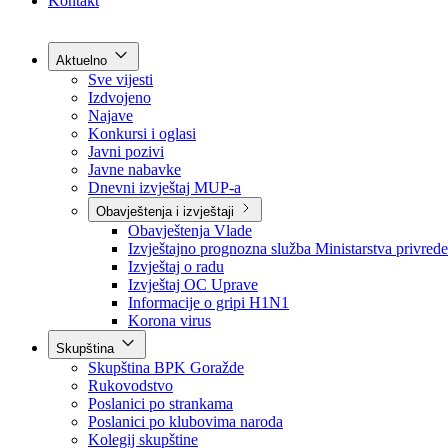
Grad Goražde
Foča-Ustikolina
Pale-Prača
Kontakt
Aktuelno
Sve vijesti
Izdvojeno
Najave
Konkursi i oglasi
Javni pozivi
Javne nabavke
Dnevni izvještaj MUP-a
Obavještenja i izvještaji
Obavještenja Vlade
Izvještajno prognozna služba Ministarstva privrede
Izvještaj o radu
Izvještaj OC Uprave
Informacije o gripi H1N1
Korona virus
Skupština
Skupština BPK Goražde
Rukovodstvo