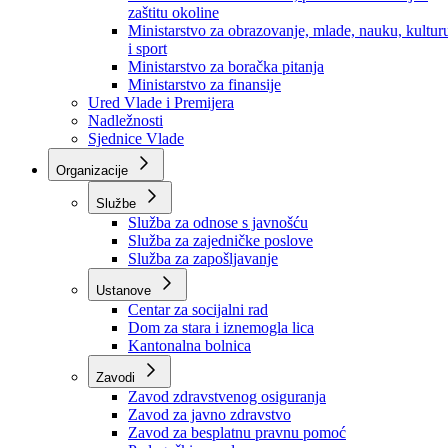
Ministarstvo za socijalnu politiku, zdravstvo,
raseljena lica i izbjeglice
Ministarstvo za urbanizam, prostorno uređenje i
zaštitu okoline
Ministarstvo za obrazovanje, mlade, nauku, kultur
i sport
Ministarstvo za boračka pitanja
Ministarstvo za finansije
Ured Vlade i Premijera
Nadležnosti
Sjednice Vlade
Organizacije
Službe
Služba za odnose s javnošću
Služba za zajedničke poslove
Služba za zapošljavanje
Ustanove
Centar za socijalni rad
Dom za stara i iznemogla lica
Kantonalna bolnica
Zavodi