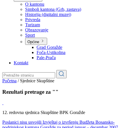
Planovi
Značajni dokumenti
O kantonu
O kantonu
Simboli kantona (Grb, zastava)
Historija (digitalni muzej)
Privreda
Turizam
Obrazovanje
Sport
Općine
Grad Goražde
Foča-Ustikolina
Pale-Prača
Kontakt
Početna
/
Sjednice Skupštine
Rezultati pretrage za ""