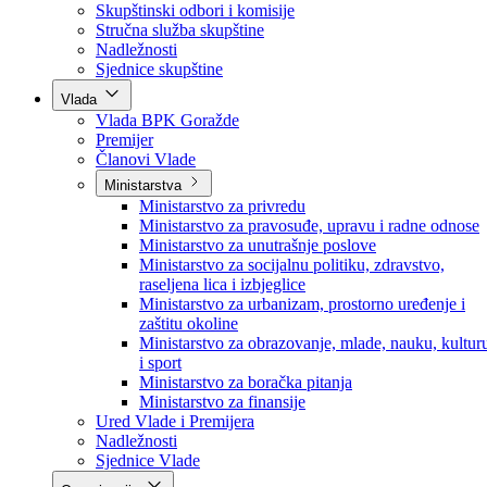
Poslanici po strankama
Poslanici po klubovima naroda
Kolegij skupštine
Skupštinski odbori i komisije
Stručna služba skupštine
Nadležnosti
Sjednice skupštine
Vlada
Vlada BPK Goražde
Premijer
Članovi Vlade
Ministarstva
Ministarstvo za privredu
Ministarstvo za pravosuđe, upravu i radne odnose
Ministarstvo za unutrašnje poslove
Ministarstvo za socijalnu politiku, zdravstvo,
raseljena lica i izbjeglice
Ministarstvo za urbanizam, prostorno uređenje i
zaštitu okoline
Ministarstvo za obrazovanje, mlade, nauku, kultur
i sport
Ministarstvo za boračka pitanja
Ministarstvo za finansije
Ured Vlade i Premijera