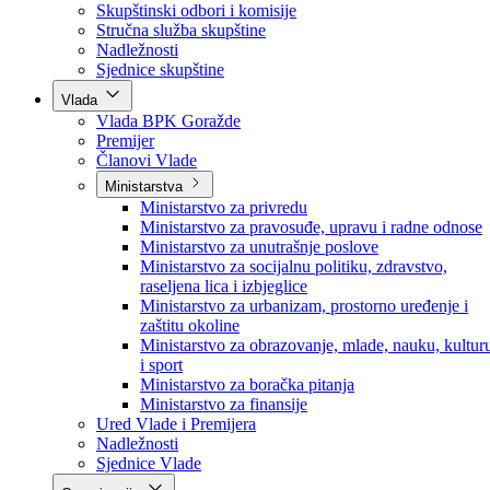
Poslanici po strankama
Poslanici po klubovima naroda
Kolegij skupštine
Skupštinski odbori i komisije
Stručna služba skupštine
Nadležnosti
Sjednice skupštine
Vlada
Vlada BPK Goražde
Premijer
Članovi Vlade
Ministarstva
Ministarstvo za privredu
Ministarstvo za pravosuđe, upravu i radne odnose
Ministarstvo za unutrašnje poslove
Ministarstvo za socijalnu politiku, zdravstvo,
raseljena lica i izbjeglice
Ministarstvo za urbanizam, prostorno uređenje i
zaštitu okoline
Ministarstvo za obrazovanje, mlade, nauku, kultur
i sport
Ministarstvo za boračka pitanja
Ministarstvo za finansije
Ured Vlade i Premijera