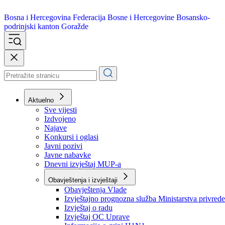
Bosna i Hercegovina
Federacija Bosne i Hercegovine
Bosansko-
podrinjski kanton Goražde
Aktuelno
Sve vijesti
Izdvojeno
Najave
Konkursi i oglasi
Javni pozivi
Javne nabavke
Dnevni izvještaj MUP-a
Obavještenja i izvještaji
Obavještenja Vlade