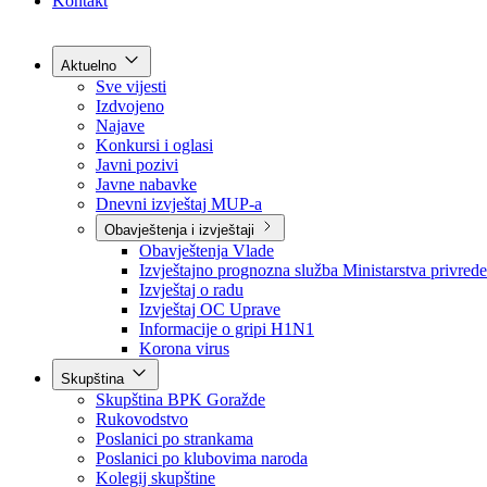
Grad Goražde
Foča-Ustikolina
Pale-Prača
Kontakt
Aktuelno
Sve vijesti
Izdvojeno
Najave
Konkursi i oglasi
Javni pozivi
Javne nabavke
Dnevni izvještaj MUP-a
Obavještenja i izvještaji
Obavještenja Vlade
Izvještajno prognozna služba Ministarstva privrede
Izvještaj o radu
Izvještaj OC Uprave
Informacije o gripi H1N1
Korona virus
Skupština
Skupština BPK Goražde
Rukovodstvo