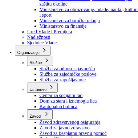
Ministarstvo za socijalnu politiku, zdravstvo,
raseljena lica i izbjeglice
Ministarstvo za urbanizam, prostorno uređenje i
zaštitu okoline
Ministarstvo za obrazovanje, mlade, nauku, kultur
i sport
Ministarstvo za boračka pitanja
Ministarstvo za finansije
Ured Vlade i Premijera
Nadležnosti
Sjednice Vlade
Organizacije
Službe
Služba za odnose s javnošću
Služba za zajedničke poslove
Služba za zapošljavanje
Ustanove
Centar za socijalni rad
Dom za stara i iznemogla lica
Kantonalna bolnica
Zavodi