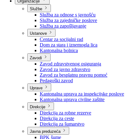
Nadležnosti
Sjednice Vlade
Organizacije
Službe
Služba za odnose s javnošću
Služba za zajedničke poslove
Služba za zapošljavanje
Ustanove
Centar za socijalni rad
Dom za stara i iznemogla lica
Kantonalna bolnica
Zavodi
Zavod zdravstvenog osiguranja
Zavod za javno zdravstvo
Zavod za besplatnu pravnu pomoć
Pedagoški zavod
Uprave
Kantonalna uprava za inspekcijske poslove
Kantonalna uprava civilne zaštite
Direkcije
Direkcija za robne rezerve
Direkcija za ceste