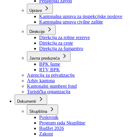
Zavod zdravstvenog osiguranja
Zavod za javno zdravstvo
Zavod za besplatnu pravnu pomoć
Pedagoški zavod
Uprave
Kantonalna uprava za inspekcijske poslove
Kantonalna uprava civilne zaštite
Direkcije
Direkcija za robne rezerve
Direkcija za ceste
Direkcija za šumarstvo
Javna preduzeća
BPK šume
RTV BPK
Agencija za privatizaciju
Arhiv kantona
Kantonalni stambeni fond
Turistička organizacija
Dokumenti
Skupština
Poslovnik