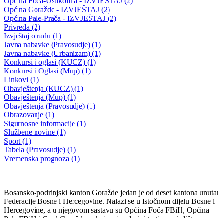
16. redovna sjednica Skupštine BPK Goražde
Skupština BPK-a Goražde imenovala novu Vladu
22.01.2009