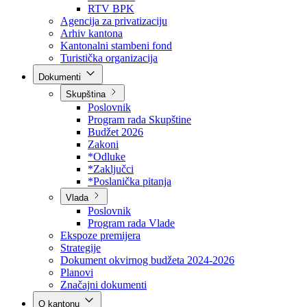
Direkcija za šumarstvo
Javna preduzeća
BPK šume
RTV BPK
Agencija za privatizaciju
Arhiv kantona
Kantonalni stambeni fond
Turistička organizacija
Dokumenti
Skupština
Poslovnik
Program rada Skupštine
Budžet 2026
Zakoni
*Odluke
*Zaključci
*Poslanička pitanja
Vlada
Poslovnik
Program rada Vlade
Ekspoze premijera
Strategije
Dokument okvirnog budžeta 2024-2026