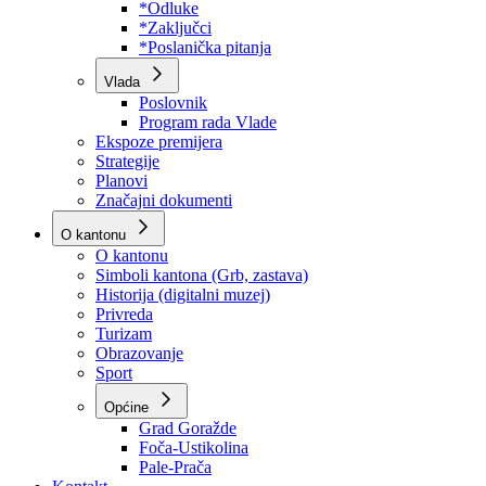
Program rada Skupštine
Budžet 2026
Zakoni
*Odluke
*Zaključci
*Poslanička pitanja
Vlada
Poslovnik
Program rada Vlade
Ekspoze premijera
Strategije
Planovi
Značajni dokumenti
O kantonu
O kantonu
Simboli kantona (Grb, zastava)
Historija (digitalni muzej)
Privreda
Turizam
Obrazovanje
Sport
Općine