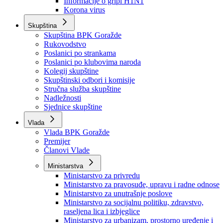
Izvještajno prognozna služba Ministarstva privrede
Izvještaj o radu
Izvještaj OC Uprave
Informacije o gripi H1N1
Korona virus
Skupština
Skupština BPK Goražde
Rukovodstvo
Poslanici po strankama
Poslanici po klubovima naroda
Kolegij skupštine
Skupštinski odbori i komisije
Stručna služba skupštine
Nadležnosti
Sjednice skupštine
Vlada
Vlada BPK Goražde
Premijer
Članovi Vlade
Ministarstva
Ministarstvo za privredu
Ministarstvo za pravosuđe, upravu i radne odnose
Ministarstvo za unutrašnje poslove