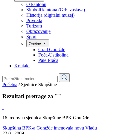
Planovi
Značajni dokumenti
O kantonu
O kantonu
Simboli kantona (Grb, zastava)
Historija (digitalni muzej)
Privreda
Turizam
Obrazovanje
Sport
Općine
Grad Goražde
Foča-Ustikolina
Pale-Prača
Kontakt
Početna
/
Sjednice Skupštine
Rezultati pretrage za ""