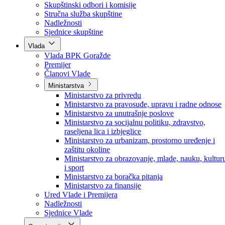
Poslanici po strankama
Poslanici po klubovima naroda
Kolegij skupštine
Skupštinski odbori i komisije
Stručna služba skupštine
Nadležnosti
Sjednice skupštine
Vlada
Vlada BPK Goražde
Premijer
Članovi Vlade
Ministarstva
Ministarstvo za privredu
Ministarstvo za pravosuđe, upravu i radne odnose
Ministarstvo za unutrašnje poslove
Ministarstvo za socijalnu politiku, zdravstvo,
raseljena lica i izbjeglice
Ministarstvo za urbanizam, prostorno uređenje i
zaštitu okoline
Ministarstvo za obrazovanje, mlade, nauku, kultur
i sport
Ministarstvo za boračka pitanja
Ministarstvo za finansije
Ured Vlade i Premijera