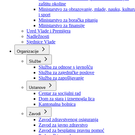
Ministarstvo za socijalnu politiku, zdravstvo,
raseljena lica i izbjeglice
Ministarstvo za urbanizam, prostorno uređenje i
zaštitu okoline
Ministarstvo za obrazovanje, mlade, nauku, kultur
i sport
Ministarstvo za boračka pitanja
Ministarstvo za finansije
Ured Vlade i Premijera
Nadležnosti
Sjednice Vlade
Organizacije
Službe
Služba za odnose s javnošću
Služba za zajedničke poslove
Služba za zapošljavanje
Ustanove
Centar za socijalni rad
Dom za stara i iznemogla lica
Kantonalna bolnica
Zavodi