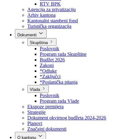
Direkcija za šumarstvo
Javna preduzeća
BPK šume
RTV BPK
Agencija za privatizaciju
Arhiv kantona
Kantonalni stambeni fond
Turistička organizacija
Dokumenti
Skupština
Poslovnik
Program rada Skupštine
Budžet 2026
Zakoni
*Odluke
*Zaključci
*Poslanička pitanja
Vlada
Poslovnik
Program rada Vlade
Ekspoze premijera
Strategije
Dokument okvirnog budžeta 2024-2026