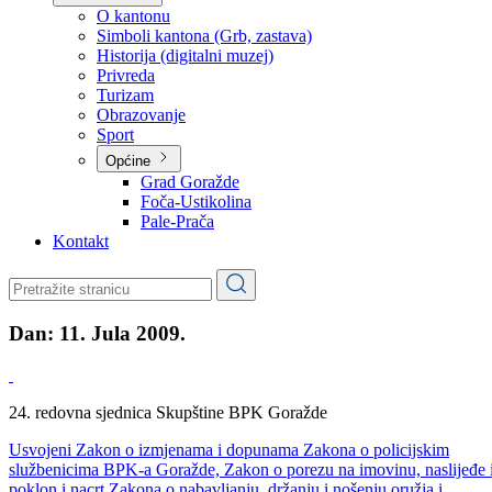
Planovi
Značajni dokumenti
O kantonu
O kantonu
Simboli kantona (Grb, zastava)
Historija (digitalni muzej)
Privreda
Turizam
Obrazovanje
Sport
Općine
Grad Goražde
Foča-Ustikolina
Pale-Prača
Kontakt
Dan:
11. Jula 2009.