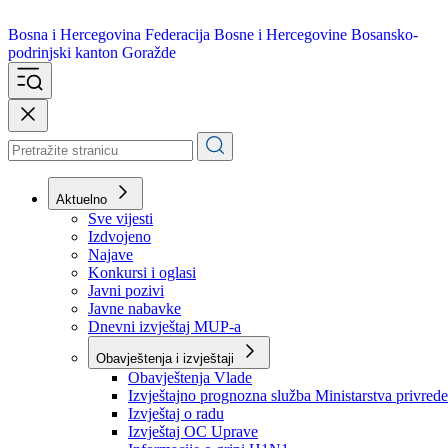
Bosna i Hercegovina
Federacija Bosne i Hercegovine
Bosansko-
podrinjski kanton Goražde
Aktuelno
Sve vijesti
Izdvojeno
Najave
Konkursi i oglasi
Javni pozivi
Javne nabavke
Dnevni izvještaj MUP-a
Obavještenja i izvještaji
Obavještenja Vlade