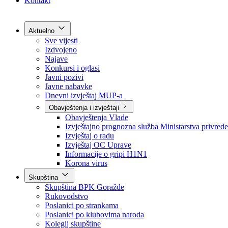
Grad Goražde
Foča-Ustikolina
Pale-Prača
Kontakt
Aktuelno
Sve vijesti
Izdvojeno
Najave
Konkursi i oglasi
Javni pozivi
Javne nabavke
Dnevni izvještaj MUP-a
Obavještenja i izvještaji
Obavještenja Vlade
Izvještajno prognozna služba Ministarstva privrede
Izvještaj o radu
Izvještaj OC Uprave
Informacije o gripi H1N1
Korona virus
Skupština
Skupština BPK Goražde
Rukovodstvo