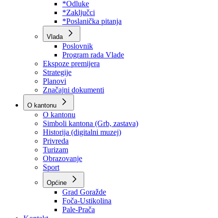
Program rada Skupštine
Budžet 2026
Zakoni
*Odluke
*Zaključci
*Poslanička pitanja
Vlada
Poslovnik
Program rada Vlade
Ekspoze premijera
Strategije
Planovi
Značajni dokumenti
O kantonu
O kantonu
Simboli kantona (Grb, zastava)
Historija (digitalni muzej)
Privreda
Turizam
Obrazovanje
Sport
Općine