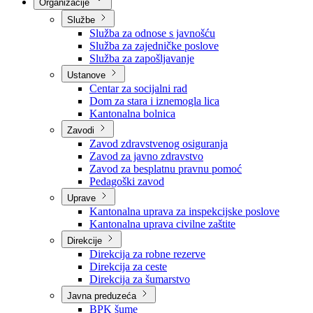
Nadležnosti
Sjednice Vlade
Organizacije
Službe
Služba za odnose s javnošću
Služba za zajedničke poslove
Služba za zapošljavanje
Ustanove
Centar za socijalni rad
Dom za stara i iznemogla lica
Kantonalna bolnica
Zavodi
Zavod zdravstvenog osiguranja
Zavod za javno zdravstvo
Zavod za besplatnu pravnu pomoć
Pedagoški zavod
Uprave
Kantonalna uprava za inspekcijske poslove
Kantonalna uprava civilne zaštite
Direkcije
Direkcija za robne rezerve
Direkcija za ceste