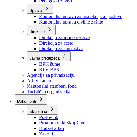
Zavod zdravstvenog osiguranja
Zavod za javno zdravstvo
Zavod za besplatnu pravnu pomoć
Pedagoški zavod
Uprave
Kantonalna uprava za inspekcijske poslove
Kantonalna uprava civilne zaštite
Direkcije
Direkcija za robne rezerve
Direkcija za ceste
Direkcija za šumarstvo
Javna preduzeća
BPK šume
RTV BPK
Agencija za privatizaciju
Arhiv kantona
Kantonalni stambeni fond
Turistička organizacija
Dokumenti
Skupština
Poslovnik