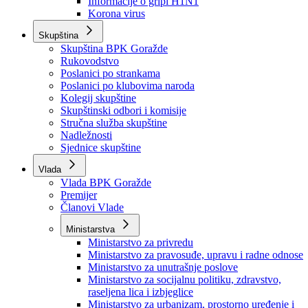
Izvještajno prognozna služba Ministarstva privrede
Izvještaj o radu
Izvještaj OC Uprave
Informacije o gripi H1N1
Korona virus
Skupština
Skupština BPK Goražde
Rukovodstvo
Poslanici po strankama
Poslanici po klubovima naroda
Kolegij skupštine
Skupštinski odbori i komisije
Stručna služba skupštine
Nadležnosti
Sjednice skupštine
Vlada
Vlada BPK Goražde
Premijer
Članovi Vlade
Ministarstva
Ministarstvo za privredu
Ministarstvo za pravosuđe, upravu i radne odnose
Ministarstvo za unutrašnje poslove