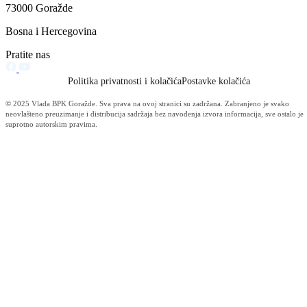
24. redovna sjednica Skupštine BPK Goražde
Usvojeni Zakon o izmjenama i dopunama Zakona o policijskim
službenicima BPK-a Goražde, Zakon o porezu na imovinu, naslijeđe 
poklon i nacrt Zakona o nabavljanju, držanju i nošenju oružja i
municije