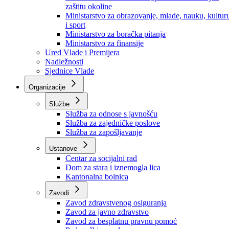
Ministarstvo za socijalnu politiku, zdravstvo,
raseljena lica i izbjeglice
Ministarstvo za urbanizam, prostorno uređenje i
zaštitu okoline
Ministarstvo za obrazovanje, mlade, nauku, kultur
i sport
Ministarstvo za boračka pitanja
Ministarstvo za finansije
Ured Vlade i Premijera
Nadležnosti
Sjednice Vlade
Organizacije
Službe
Služba za odnose s javnošću
Služba za zajedničke poslove
Služba za zapošljavanje
Ustanove
Centar za socijalni rad
Dom za stara i iznemogla lica
Kantonalna bolnica
Zavodi