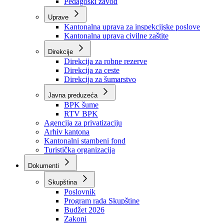
Zavod zdravstvenog osiguranja
Zavod za javno zdravstvo
Zavod za besplatnu pravnu pomoć
Pedagoški zavod
Uprave
Kantonalna uprava za inspekcijske poslove
Kantonalna uprava civilne zaštite
Direkcije
Direkcija za robne rezerve
Direkcija za ceste
Direkcija za šumarstvo
Javna preduzeća
BPK šume
RTV BPK
Agencija za privatizaciju
Arhiv kantona
Kantonalni stambeni fond
Turistička organizacija
Dokumenti
Skupština
Poslovnik