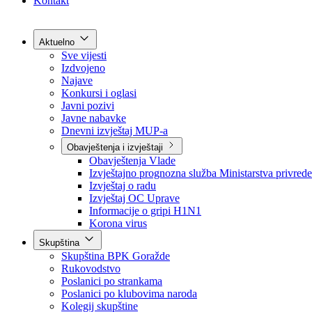
Grad Goražde
Foča-Ustikolina
Pale-Prača
Kontakt
Aktuelno
Sve vijesti
Izdvojeno
Najave
Konkursi i oglasi
Javni pozivi
Javne nabavke
Dnevni izvještaj MUP-a
Obavještenja i izvještaji
Obavještenja Vlade
Izvještajno prognozna služba Ministarstva privrede
Izvještaj o radu
Izvještaj OC Uprave
Informacije o gripi H1N1
Korona virus
Skupština
Skupština BPK Goražde
Rukovodstvo