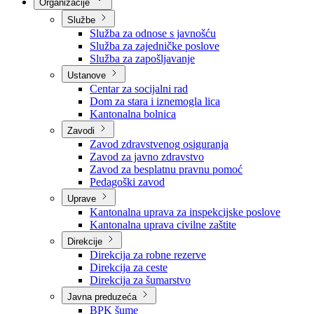
Nadležnosti
Sjednice Vlade
Organizacije
Službe
Služba za odnose s javnošću
Služba za zajedničke poslove
Služba za zapošljavanje
Ustanove
Centar za socijalni rad
Dom za stara i iznemogla lica
Kantonalna bolnica
Zavodi
Zavod zdravstvenog osiguranja
Zavod za javno zdravstvo
Zavod za besplatnu pravnu pomoć
Pedagoški zavod
Uprave
Kantonalna uprava za inspekcijske poslove
Kantonalna uprava civilne zaštite
Direkcije
Direkcija za robne rezerve
Direkcija za ceste