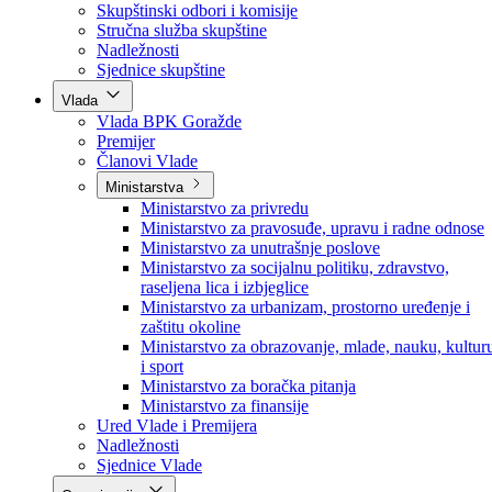
Poslanici po strankama
Poslanici po klubovima naroda
Kolegij skupštine
Skupštinski odbori i komisije
Stručna služba skupštine
Nadležnosti
Sjednice skupštine
Vlada
Vlada BPK Goražde
Premijer
Članovi Vlade
Ministarstva
Ministarstvo za privredu
Ministarstvo za pravosuđe, upravu i radne odnose
Ministarstvo za unutrašnje poslove
Ministarstvo za socijalnu politiku, zdravstvo,
raseljena lica i izbjeglice
Ministarstvo za urbanizam, prostorno uređenje i
zaštitu okoline
Ministarstvo za obrazovanje, mlade, nauku, kultur
i sport
Ministarstvo za boračka pitanja
Ministarstvo za finansije
Ured Vlade i Premijera