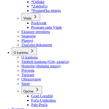
Program rada Skupštine
Budžet 2026
Zakoni
*Odluke
*Zaključci
*Poslanička pitanja
Vlada
Poslovnik
Program rada Vlade
Ekspoze premijera
Strategije
Planovi
Značajni dokumenti
O kantonu
O kantonu
Simboli kantona (Grb, zastava)
Historija (digitalni muzej)
Privreda
Turizam
Obrazovanje
Sport
Općine