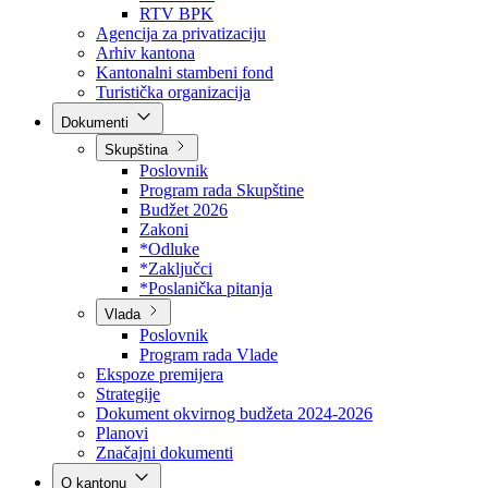
Direkcija za šumarstvo
Javna preduzeća
BPK šume
RTV BPK
Agencija za privatizaciju
Arhiv kantona
Kantonalni stambeni fond
Turistička organizacija
Dokumenti
Skupština
Poslovnik
Program rada Skupštine
Budžet 2026
Zakoni
*Odluke
*Zaključci
*Poslanička pitanja
Vlada
Poslovnik
Program rada Vlade
Ekspoze premijera
Strategije
Dokument okvirnog budžeta 2024-2026