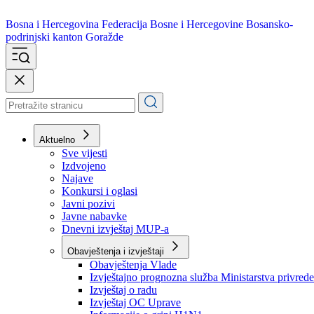
Bosna i Hercegovina
Federacija Bosne i Hercegovine
Bosansko-
podrinjski kanton Goražde
Aktuelno
Sve vijesti
Izdvojeno
Najave
Konkursi i oglasi
Javni pozivi
Javne nabavke
Dnevni izvještaj MUP-a
Obavještenja i izvještaji
Obavještenja Vlade