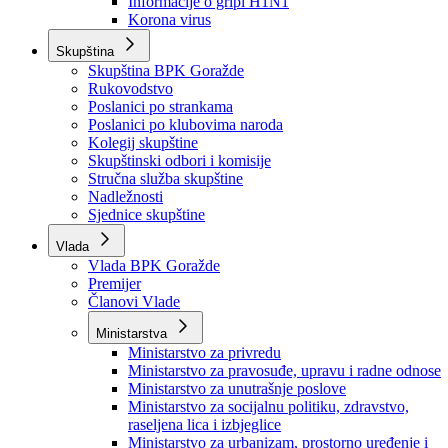
Izvještajno prognozna služba Ministarstva privrede
Izvještaj o radu
Izvještaj OC Uprave
Informacije o gripi H1N1
Korona virus
Skupština
Skupština BPK Goražde
Rukovodstvo
Poslanici po strankama
Poslanici po klubovima naroda
Kolegij skupštine
Skupštinski odbori i komisije
Stručna služba skupštine
Nadležnosti
Sjednice skupštine
Vlada
Vlada BPK Goražde
Premijer
Članovi Vlade
Ministarstva
Ministarstvo za privredu
Ministarstvo za pravosuđe, upravu i radne odnose
Ministarstvo za unutrašnje poslove