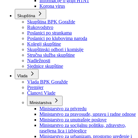
Izvještajno prognozna služba Ministarstva privrede
Izvještaj o radu
Izvještaj OC Uprave
Informacije o gripi H1N1
Korona virus
Skupština
Skupština BPK Goražde
Rukovodstvo
Poslanici po strankama
Poslanici po klubovima naroda
Kolegij skupštine
Skupštinski odbori i komisije
Stručna služba skupštine
Nadležnosti
Sjednice skupštine
Vlada
Vlada BPK Goražde
Premijer
Članovi Vlade
Ministarstva
Ministarstvo za privredu
Ministarstvo za pravosuđe, upravu i radne odnose
Ministarstvo za unutrašnje poslove