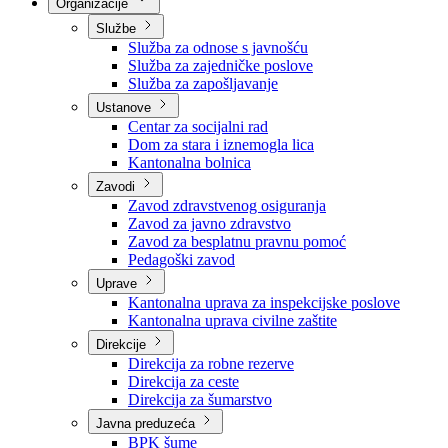
Nadležnosti
Sjednice Vlade
Organizacije
Službe
Služba za odnose s javnošću
Služba za zajedničke poslove
Služba za zapošljavanje
Ustanove
Centar za socijalni rad
Dom za stara i iznemogla lica
Kantonalna bolnica
Zavodi
Zavod zdravstvenog osiguranja
Zavod za javno zdravstvo
Zavod za besplatnu pravnu pomoć
Pedagoški zavod
Uprave
Kantonalna uprava za inspekcijske poslove
Kantonalna uprava civilne zaštite
Direkcije
Direkcija za robne rezerve
Direkcija za ceste