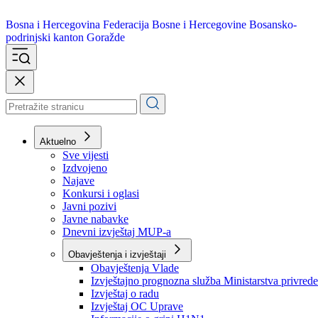
Bosna i Hercegovina
Federacija Bosne i Hercegovine
Bosansko-
podrinjski kanton Goražde
Aktuelno
Sve vijesti
Izdvojeno
Najave
Konkursi i oglasi
Javni pozivi
Javne nabavke
Dnevni izvještaj MUP-a
Obavještenja i izvještaji
Obavještenja Vlade