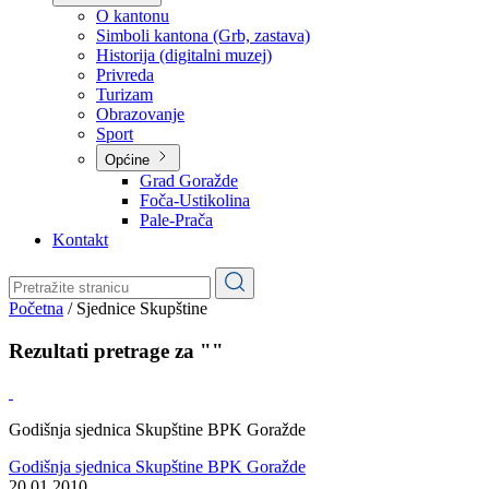
Planovi
Značajni dokumenti
O kantonu
O kantonu
Simboli kantona (Grb, zastava)
Historija (digitalni muzej)
Privreda
Turizam
Obrazovanje
Sport
Općine
Grad Goražde
Foča-Ustikolina
Pale-Prača
Kontakt
Početna
/
Sjednice Skupštine
Rezultati pretrage za ""