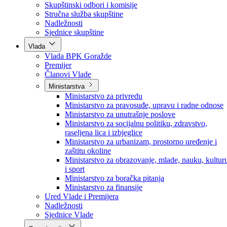
Poslanici po strankama
Poslanici po klubovima naroda
Kolegij skupštine
Skupštinski odbori i komisije
Stručna služba skupštine
Nadležnosti
Sjednice skupštine
Vlada
Vlada BPK Goražde
Premijer
Članovi Vlade
Ministarstva
Ministarstvo za privredu
Ministarstvo za pravosuđe, upravu i radne odnose
Ministarstvo za unutrašnje poslove
Ministarstvo za socijalnu politiku, zdravstvo,
raseljena lica i izbjeglice
Ministarstvo za urbanizam, prostorno uređenje i
zaštitu okoline
Ministarstvo za obrazovanje, mlade, nauku, kultur
i sport
Ministarstvo za boračka pitanja
Ministarstvo za finansije
Ured Vlade i Premijera