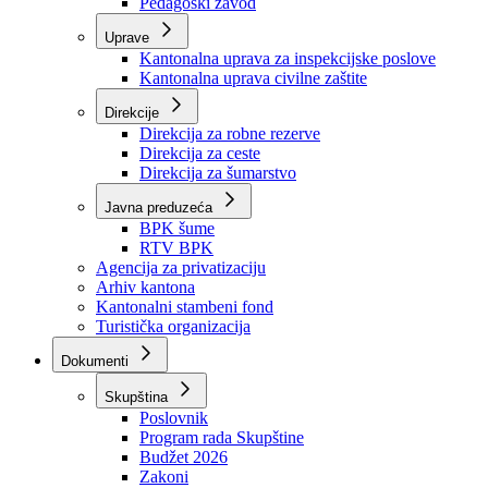
Zavod zdravstvenog osiguranja
Zavod za javno zdravstvo
Zavod za besplatnu pravnu pomoć
Pedagoški zavod
Uprave
Kantonalna uprava za inspekcijske poslove
Kantonalna uprava civilne zaštite
Direkcije
Direkcija za robne rezerve
Direkcija za ceste
Direkcija za šumarstvo
Javna preduzeća
BPK šume
RTV BPK
Agencija za privatizaciju
Arhiv kantona
Kantonalni stambeni fond
Turistička organizacija
Dokumenti
Skupština
Poslovnik