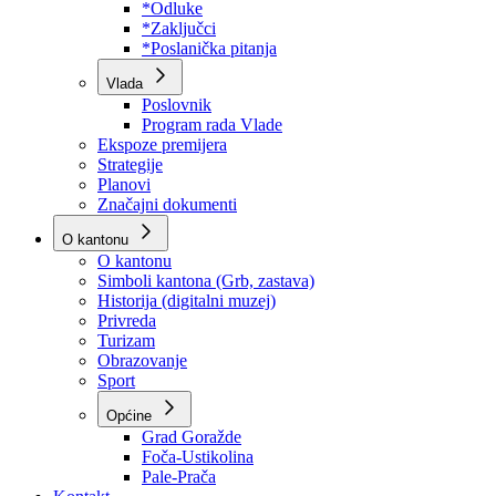
Program rada Skupštine
Budžet 2026
Zakoni
*Odluke
*Zaključci
*Poslanička pitanja
Vlada
Poslovnik
Program rada Vlade
Ekspoze premijera
Strategije
Planovi
Značajni dokumenti
O kantonu
O kantonu
Simboli kantona (Grb, zastava)
Historija (digitalni muzej)
Privreda
Turizam
Obrazovanje
Sport
Općine