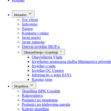
Grad Goražde
Foča-Ustikolina
Pale-Prača
Kontakt
Aktuelno
Sve vijesti
Izdvojeno
Najave
Konkursi i oglasi
Javni pozivi
Javne nabavke
Dnevni izvještaj MUP-a
Obavještenja i izvještaji
Obavještenja Vlade
Izvještajno prognozna služba Ministarstva privrede
Izvještaj o radu
Izvještaj OC Uprave
Informacije o gripi H1N1
Korona virus
Skupština
Skupština BPK Goražde
Rukovodstvo