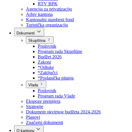
Direkcija za šumarstvo
Javna preduzeća
BPK šume
RTV BPK
Agencija za privatizaciju
Arhiv kantona
Kantonalni stambeni fond
Turistička organizacija
Dokumenti
Skupština
Poslovnik
Program rada Skupštine
Budžet 2026
Zakoni
*Odluke
*Zaključci
*Poslanička pitanja
Vlada
Poslovnik
Program rada Vlade
Ekspoze premijera
Strategije
Dokument okvirnog budžeta 2024-2026