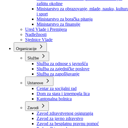
Ministarstvo za socijalnu politiku, zdravstvo,
raseljena lica i izbjeglice
Ministarstvo za urbanizam, prostorno uređenje i
zaštitu okoline
Ministarstvo za obrazovanje, mlade, nauku, kultur
i sport
Ministarstvo za boračka pitanja
Ministarstvo za finansije
Ured Vlade i Premijera
Nadležnosti
Sjednice Vlade
Organizacije
Službe
Služba za odnose s javnošću
Služba za zajedničke poslove
Služba za zapošljavanje
Ustanove
Centar za socijalni rad
Dom za stara i iznemogla lica
Kantonalna bolnica
Zavodi