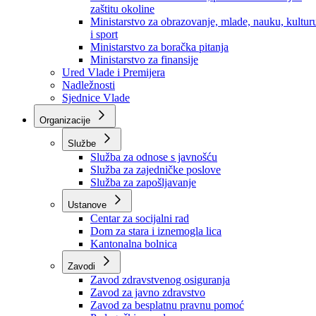
Ministarstvo za socijalnu politiku, zdravstvo,
raseljena lica i izbjeglice
Ministarstvo za urbanizam, prostorno uređenje i
zaštitu okoline
Ministarstvo za obrazovanje, mlade, nauku, kultur
i sport
Ministarstvo za boračka pitanja
Ministarstvo za finansije
Ured Vlade i Premijera
Nadležnosti
Sjednice Vlade
Organizacije
Službe
Služba za odnose s javnošću
Služba za zajedničke poslove
Služba za zapošljavanje
Ustanove
Centar za socijalni rad
Dom za stara i iznemogla lica
Kantonalna bolnica
Zavodi