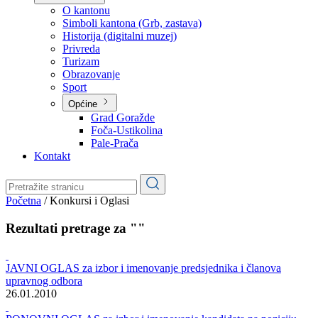
Planovi
Značajni dokumenti
O kantonu
O kantonu
Simboli kantona (Grb, zastava)
Historija (digitalni muzej)
Privreda
Turizam
Obrazovanje
Sport
Općine
Grad Goražde
Foča-Ustikolina
Pale-Prača
Kontakt
Početna
/
Konkursi i Oglasi
Rezultati pretrage za ""