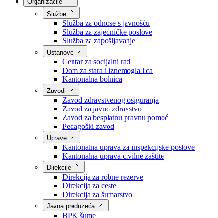
Nadležnosti
Sjednice Vlade
Organizacije
Službe
Služba za odnose s javnošću
Služba za zajedničke poslove
Služba za zapošljavanje
Ustanove
Centar za socijalni rad
Dom za stara i iznemogla lica
Kantonalna bolnica
Zavodi
Zavod zdravstvenog osiguranja
Zavod za javno zdravstvo
Zavod za besplatnu pravnu pomoć
Pedagoški zavod
Uprave
Kantonalna uprava za inspekcijske poslove
Kantonalna uprava civilne zaštite
Direkcije
Direkcija za robne rezerve
Direkcija za ceste