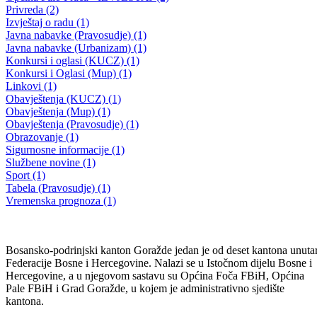
JAVNI OGLAS za izbor i imenovanje predsjednika i članova
upravnog odbora
26.01.2010