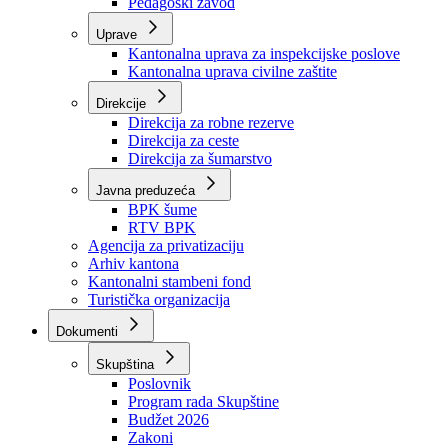
Zavod zdravstvenog osiguranja
Zavod za javno zdravstvo
Zavod za besplatnu pravnu pomoć
Pedagoški zavod
Uprave
Kantonalna uprava za inspekcijske poslove
Kantonalna uprava civilne zaštite
Direkcije
Direkcija za robne rezerve
Direkcija za ceste
Direkcija za šumarstvo
Javna preduzeća
BPK šume
RTV BPK
Agencija za privatizaciju
Arhiv kantona
Kantonalni stambeni fond
Turistička organizacija
Dokumenti
Skupština
Poslovnik