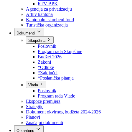
Direkcija za šumarstvo
Javna preduzeća
BPK šume
RTV BPK
Agencija za privatizaciju
Arhiv kantona
Kantonalni stambeni fond
Turistička organizacija
Dokumenti
Skupština
Poslovnik
Program rada Skupštine
Budžet 2026
Zakoni
*Odluke
*Zaključci
*Poslanička pitanja
Vlada
Poslovnik
Program rada Vlade
Ekspoze premijera
Strategije
Dokument okvirnog budžeta 2024-2026