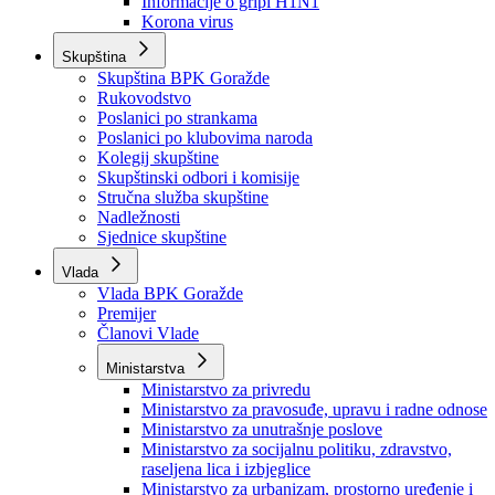
Izvještajno prognozna služba Ministarstva privrede
Izvještaj o radu
Izvještaj OC Uprave
Informacije o gripi H1N1
Korona virus
Skupština
Skupština BPK Goražde
Rukovodstvo
Poslanici po strankama
Poslanici po klubovima naroda
Kolegij skupštine
Skupštinski odbori i komisije
Stručna služba skupštine
Nadležnosti
Sjednice skupštine
Vlada
Vlada BPK Goražde
Premijer
Članovi Vlade
Ministarstva
Ministarstvo za privredu
Ministarstvo za pravosuđe, upravu i radne odnose
Ministarstvo za unutrašnje poslove