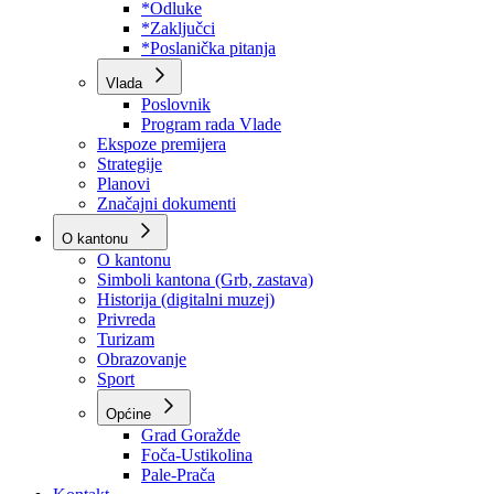
Program rada Skupštine
Budžet 2026
Zakoni
*Odluke
*Zaključci
*Poslanička pitanja
Vlada
Poslovnik
Program rada Vlade
Ekspoze premijera
Strategije
Planovi
Značajni dokumenti
O kantonu
O kantonu
Simboli kantona (Grb, zastava)
Historija (digitalni muzej)
Privreda
Turizam
Obrazovanje
Sport
Općine