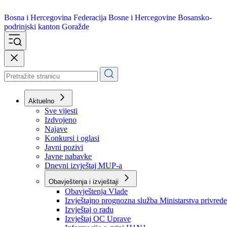
Bosna i Hercegovina
Federacija Bosne i Hercegovine
Bosansko-
podrinjski kanton Goražde
Aktuelno
Sve vijesti
Izdvojeno
Najave
Konkursi i oglasi
Javni pozivi
Javne nabavke
Dnevni izvještaj MUP-a
Obavještenja i izvještaji
Obavještenja Vlade