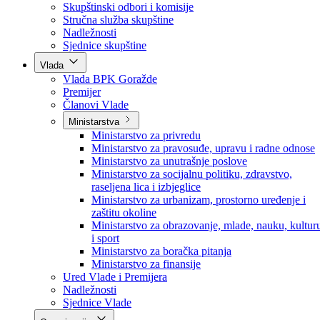
Poslanici po strankama
Poslanici po klubovima naroda
Kolegij skupštine
Skupštinski odbori i komisije
Stručna služba skupštine
Nadležnosti
Sjednice skupštine
Vlada
Vlada BPK Goražde
Premijer
Članovi Vlade
Ministarstva
Ministarstvo za privredu
Ministarstvo za pravosuđe, upravu i radne odnose
Ministarstvo za unutrašnje poslove
Ministarstvo za socijalnu politiku, zdravstvo,
raseljena lica i izbjeglice
Ministarstvo za urbanizam, prostorno uređenje i
zaštitu okoline
Ministarstvo za obrazovanje, mlade, nauku, kultur
i sport
Ministarstvo za boračka pitanja
Ministarstvo za finansije
Ured Vlade i Premijera