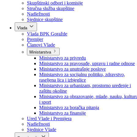
Poslanici po strankama
Poslanici po klubovima naroda
Kolegij skupštine
Skupštinski odbori i komisije
Stručna služba skupštine
Nadležnosti
Sjednice skupštine
Vlada
Vlada BPK Goražde
Premijer
Članovi Vlade
Ministarstva
Ministarstvo za privredu
Ministarstvo za pravosuđe, upravu i radne odnose
Ministarstvo za unutrašnje poslove
Ministarstvo za socijalnu politiku, zdravstvo,
raseljena lica i izbjeglice
Ministarstvo za urbanizam, prostorno uređenje i
zaštitu okoline
Ministarstvo za obrazovanje, mlade, nauku, kultur
i sport
Ministarstvo za boračka pitanja
Ministarstvo za finansije
Ured Vlade i Premijera