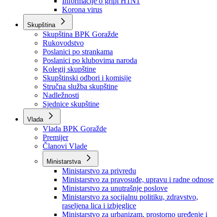
Izvještajno prognozna služba Ministarstva privrede
Izvještaj o radu
Izvještaj OC Uprave
Informacije o gripi H1N1
Korona virus
Skupština
Skupština BPK Goražde
Rukovodstvo
Poslanici po strankama
Poslanici po klubovima naroda
Kolegij skupštine
Skupštinski odbori i komisije
Stručna služba skupštine
Nadležnosti
Sjednice skupštine
Vlada
Vlada BPK Goražde
Premijer
Članovi Vlade
Ministarstva
Ministarstvo za privredu
Ministarstvo za pravosuđe, upravu i radne odnose
Ministarstvo za unutrašnje poslove