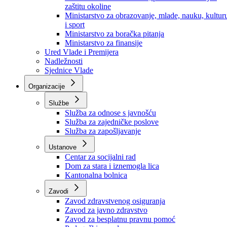
Ministarstvo za socijalnu politiku, zdravstvo,
raseljena lica i izbjeglice
Ministarstvo za urbanizam, prostorno uređenje i
zaštitu okoline
Ministarstvo za obrazovanje, mlade, nauku, kultur
i sport
Ministarstvo za boračka pitanja
Ministarstvo za finansije
Ured Vlade i Premijera
Nadležnosti
Sjednice Vlade
Organizacije
Službe
Služba za odnose s javnošću
Služba za zajedničke poslove
Služba za zapošljavanje
Ustanove
Centar za socijalni rad
Dom za stara i iznemogla lica
Kantonalna bolnica
Zavodi