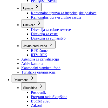
Zavod zdravstvenog osiguranja
Zavod za javno zdravstvo
Zavod za besplatnu pravnu pomoć
Pedagoški zavod
Uprave
Kantonalna uprava za inspekcijske poslove
Kantonalna uprava civilne zaštite
Direkcije
Direkcija za robne rezerve
Direkcija za ceste
Direkcija za šumarstvo
Javna preduzeća
BPK šume
RTV BPK
Agencija za privatizaciju
Arhiv kantona
Kantonalni stambeni fond
Turistička organizacija
Dokumenti
Skupština
Poslovnik