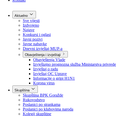
Grad Goražde
Foča-Ustikolina
Pale-Prača
Kontakt
Aktuelno
Sve vijesti
Izdvojeno
Najave
Konkursi i oglasi
Javni pozivi
Javne nabavke
Dnevni izvještaj MUP-a
Obavještenja i izvještaji
Obavještenja Vlade
Izvještajno prognozna služba Ministarstva privrede
Izvještaj o radu
Izvještaj OC Uprave
Informacije o gripi H1N1
Korona virus
Skupština
Skupština BPK Goražde
Rukovodstvo