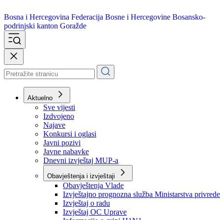
Bosna i Hercegovina
Federacija Bosne i Hercegovine
Bosansko-
podrinjski kanton Goražde
Aktuelno
Sve vijesti
Izdvojeno
Najave
Konkursi i oglasi
Javni pozivi
Javne nabavke
Dnevni izvještaj MUP-a
Obavještenja i izvještaji
Obavještenja Vlade