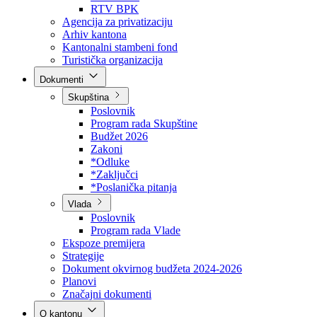
Direkcija za šumarstvo
Javna preduzeća
BPK šume
RTV BPK
Agencija za privatizaciju
Arhiv kantona
Kantonalni stambeni fond
Turistička organizacija
Dokumenti
Skupština
Poslovnik
Program rada Skupštine
Budžet 2026
Zakoni
*Odluke
*Zaključci
*Poslanička pitanja
Vlada
Poslovnik
Program rada Vlade
Ekspoze premijera
Strategije
Dokument okvirnog budžeta 2024-2026