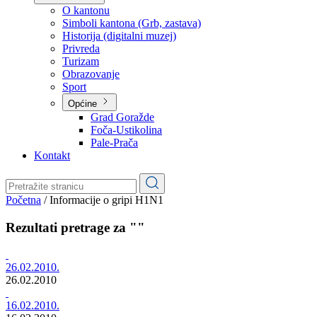
Planovi
Značajni dokumenti
O kantonu
O kantonu
Simboli kantona (Grb, zastava)
Historija (digitalni muzej)
Privreda
Turizam
Obrazovanje
Sport
Općine
Grad Goražde
Foča-Ustikolina
Pale-Prača
Kontakt
Početna
/
Informacije o gripi H1N1
Rezultati pretrage za ""