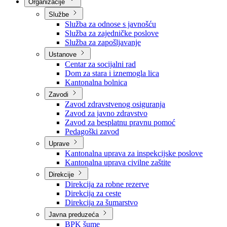
Nadležnosti
Sjednice Vlade
Organizacije
Službe
Služba za odnose s javnošću
Služba za zajedničke poslove
Služba za zapošljavanje
Ustanove
Centar za socijalni rad
Dom za stara i iznemogla lica
Kantonalna bolnica
Zavodi
Zavod zdravstvenog osiguranja
Zavod za javno zdravstvo
Zavod za besplatnu pravnu pomoć
Pedagoški zavod
Uprave
Kantonalna uprava za inspekcijske poslove
Kantonalna uprava civilne zaštite
Direkcije
Direkcija za robne rezerve
Direkcija za ceste