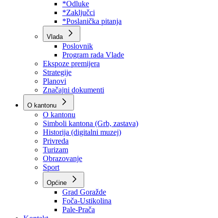
Program rada Skupštine
Budžet 2026
Zakoni
*Odluke
*Zaključci
*Poslanička pitanja
Vlada
Poslovnik
Program rada Vlade
Ekspoze premijera
Strategije
Planovi
Značajni dokumenti
O kantonu
O kantonu
Simboli kantona (Grb, zastava)
Historija (digitalni muzej)
Privreda
Turizam
Obrazovanje
Sport
Općine