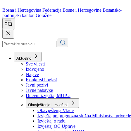
Bosna i Hercegovina
Federacija Bosne i Hercegovine
Bosansko-
podrinjski kanton Goražde
Aktuelno
Sve vijesti
Izdvojeno
Najave
Konkursi i oglasi
Javni pozivi
Javne nabavke
Dnevni izvještaj MUP-a
Obavještenja i izvještaji
Obavještenja Vlade