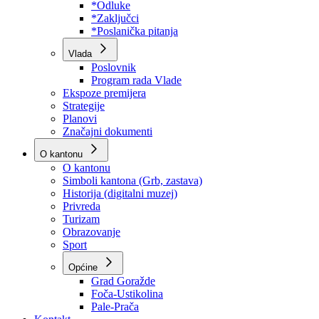
Program rada Skupštine
Budžet 2026
Zakoni
*Odluke
*Zaključci
*Poslanička pitanja
Vlada
Poslovnik
Program rada Vlade
Ekspoze premijera
Strategije
Planovi
Značajni dokumenti
O kantonu
O kantonu
Simboli kantona (Grb, zastava)
Historija (digitalni muzej)
Privreda
Turizam
Obrazovanje
Sport
Općine