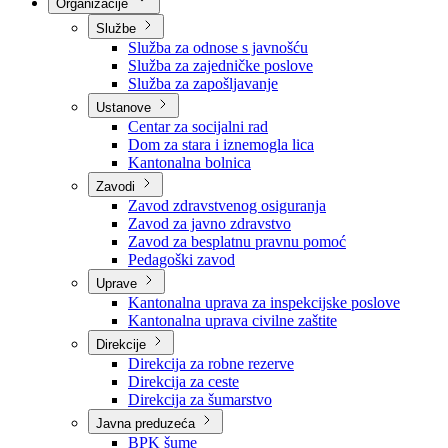
Nadležnosti
Sjednice Vlade
Organizacije
Službe
Služba za odnose s javnošću
Služba za zajedničke poslove
Služba za zapošljavanje
Ustanove
Centar za socijalni rad
Dom za stara i iznemogla lica
Kantonalna bolnica
Zavodi
Zavod zdravstvenog osiguranja
Zavod za javno zdravstvo
Zavod za besplatnu pravnu pomoć
Pedagoški zavod
Uprave
Kantonalna uprava za inspekcijske poslove
Kantonalna uprava civilne zaštite
Direkcije
Direkcija za robne rezerve
Direkcija za ceste