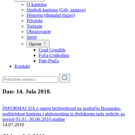
Planovi
Značajni dokumenti
O kantonu
O kantonu
Simboli kantona (Grb, zastava)
Historija (digitalni muzej)
Privreda
Turizam
Obrazovanje
Sport
Općine
Grad Goražde
Foča-Ustikolina
Pale-Prača
Kontakt
Dan:
14. Jula 2010.