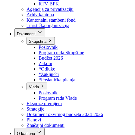
Direkcija za šumarstvo
Javna preduzeća
BPK šume
RTV BPK
Agencija za privatizaciju
Arhiv kantona
Kantonalni stambeni fond
Turistička organizacija
Dokumenti
Skupština
Poslovnik
Program rada Skupštine
Budžet 2026
Zakoni
*Odluke
*Zaključci
*Poslanička pitanja
Vlada
Poslovnik
Program rada Vlade
Ekspoze premijera
Strategije
Dokument okvirnog budžeta 2024-2026