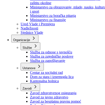
Ministarstvo za socijalnu politiku, zdravstvo,
raseljena lica i izbjeglice
Ministarstvo za urbanizam, prostorno uređenje i
zaštitu okoline
Ministarstvo za obrazovanje, mlade, nauku, kultur
i sport
Ministarstvo za boračka pitanja
Ministarstvo za finansije
Ured Vlade i Premijera
Nadležnosti
Sjednice Vlade
Organizacije
Službe
Služba za odnose s javnošću
Služba za zajedničke poslove
Služba za zapošljavanje
Ustanove
Centar za socijalni rad
Dom za stara i iznemogla lica
Kantonalna bolnica
Zavodi