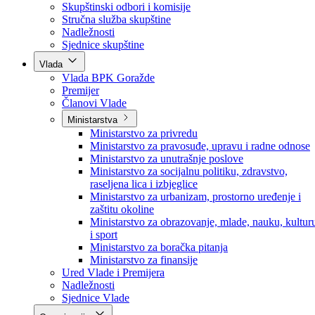
Poslanici po strankama
Poslanici po klubovima naroda
Kolegij skupštine
Skupštinski odbori i komisije
Stručna služba skupštine
Nadležnosti
Sjednice skupštine
Vlada
Vlada BPK Goražde
Premijer
Članovi Vlade
Ministarstva
Ministarstvo za privredu
Ministarstvo za pravosuđe, upravu i radne odnose
Ministarstvo za unutrašnje poslove
Ministarstvo za socijalnu politiku, zdravstvo,
raseljena lica i izbjeglice
Ministarstvo za urbanizam, prostorno uređenje i
zaštitu okoline
Ministarstvo za obrazovanje, mlade, nauku, kultur
i sport
Ministarstvo za boračka pitanja
Ministarstvo za finansije
Ured Vlade i Premijera