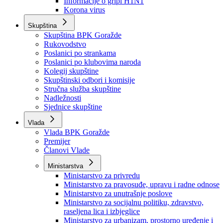
Izvještajno prognozna služba Ministarstva privrede
Izvještaj o radu
Izvještaj OC Uprave
Informacije o gripi H1N1
Korona virus
Skupština
Skupština BPK Goražde
Rukovodstvo
Poslanici po strankama
Poslanici po klubovima naroda
Kolegij skupštine
Skupštinski odbori i komisije
Stručna služba skupštine
Nadležnosti
Sjednice skupštine
Vlada
Vlada BPK Goražde
Premijer
Članovi Vlade
Ministarstva
Ministarstvo za privredu
Ministarstvo za pravosuđe, upravu i radne odnose
Ministarstvo za unutrašnje poslove