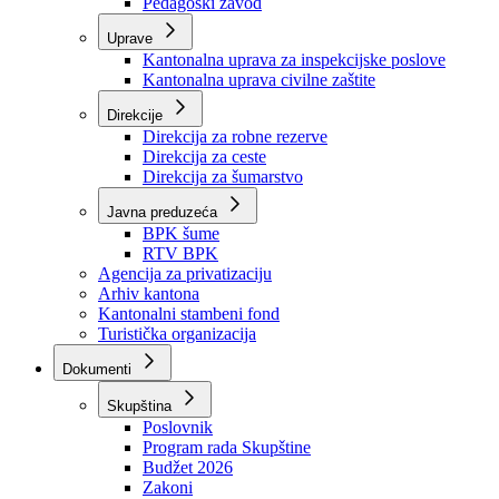
Zavod zdravstvenog osiguranja
Zavod za javno zdravstvo
Zavod za besplatnu pravnu pomoć
Pedagoški zavod
Uprave
Kantonalna uprava za inspekcijske poslove
Kantonalna uprava civilne zaštite
Direkcije
Direkcija za robne rezerve
Direkcija za ceste
Direkcija za šumarstvo
Javna preduzeća
BPK šume
RTV BPK
Agencija za privatizaciju
Arhiv kantona
Kantonalni stambeni fond
Turistička organizacija
Dokumenti
Skupština
Poslovnik