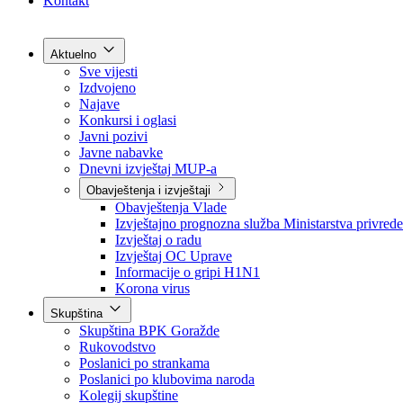
Grad Goražde
Foča-Ustikolina
Pale-Prača
Kontakt
Aktuelno
Sve vijesti
Izdvojeno
Najave
Konkursi i oglasi
Javni pozivi
Javne nabavke
Dnevni izvještaj MUP-a
Obavještenja i izvještaji
Obavještenja Vlade
Izvještajno prognozna služba Ministarstva privrede
Izvještaj o radu
Izvještaj OC Uprave
Informacije o gripi H1N1
Korona virus
Skupština
Skupština BPK Goražde
Rukovodstvo