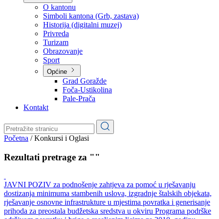
Planovi
Značajni dokumenti
O kantonu
O kantonu
Simboli kantona (Grb, zastava)
Historija (digitalni muzej)
Privreda
Turizam
Obrazovanje
Sport
Općine
Grad Goražde
Foča-Ustikolina
Pale-Prača
Kontakt
Početna
/
Konkursi i Oglasi
Rezultati pretrage za ""