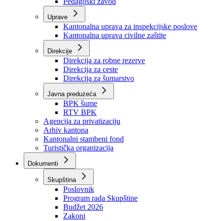
Zavod zdravstvenog osiguranja
Zavod za javno zdravstvo
Zavod za besplatnu pravnu pomoć
Pedagoški zavod
Uprave
Kantonalna uprava za inspekcijske poslove
Kantonalna uprava civilne zaštite
Direkcije
Direkcija za robne rezerve
Direkcija za ceste
Direkcija za šumarstvo
Javna preduzeća
BPK šume
RTV BPK
Agencija za privatizaciju
Arhiv kantona
Kantonalni stambeni fond
Turistička organizacija
Dokumenti
Skupština
Poslovnik