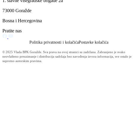
Filtriraj rezultate po kategoriji
Vijesti (10478)
Informacije MUP-a (4483)
Izdvajamo (2533)
Video (Dnevnik - nema nista) (1736)
Konkursi i Oglasi (1675)
Javni pozivi (1617)
Sjednice Vlade (1268)
Skupstina - Aktuelnosti i novosti (508)
Korona virus (469)
Press konferencije (306)
Sjednice Skupštine (282)
Izvještaj OC Uprave (234)
News (186)
IZVJEŠTAJ - Ministarstvo za privredu (131)
Javne nabavke (113)
Najave (95)
Objava za medije (91)
Značajni dokumenti (79)
Fotogalerija (56)
Vijesti (Privreda) (45)
Obavještenja (Privreda) (35)
Kanton (34)