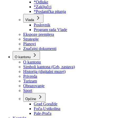
Program rada Skupštine
Budžet 2026
Zakoni
*Odluke
*Zaključci
*Poslanička pitanja
Vlada
Poslovnik
Program rada Vlade
Ekspoze premijera
Strategije
Planovi
Značajni dokumenti
O kantonu
O kantonu
Simboli kantona (Grb, zastava)
Historija (digitalni muzej)
Privreda
Turizam
Obrazovanje
Sport
Općine