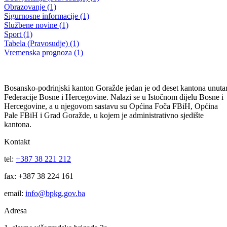
JAVNI POZIV za podnošenje zahtjeva za pomoć u rješavanju
dostizanja minimuma stambenih uslova, izgradnje štalskih objekata,
rješavanje osnovne infrastrukture u mjestima povratka i generisanje
prihoda za preostala budžetska sredstva u okviru Programa podrške
održivom povratku i brige o raseljenim licima za 2010. godinu
29.10.2010