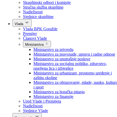
Poslanici po strankama
Poslanici po klubovima naroda
Kolegij skupštine
Skupštinski odbori i komisije
Stručna služba skupštine
Nadležnosti
Sjednice skupštine
Vlada
Vlada BPK Goražde
Premijer
Članovi Vlade
Ministarstva
Ministarstvo za privredu
Ministarstvo za pravosuđe, upravu i radne odnose
Ministarstvo za unutrašnje poslove
Ministarstvo za socijalnu politiku, zdravstvo,
raseljena lica i izbjeglice
Ministarstvo za urbanizam, prostorno uređenje i
zaštitu okoline
Ministarstvo za obrazovanje, mlade, nauku, kultur
i sport
Ministarstvo za boračka pitanja
Ministarstvo za finansije
Ured Vlade i Premijera