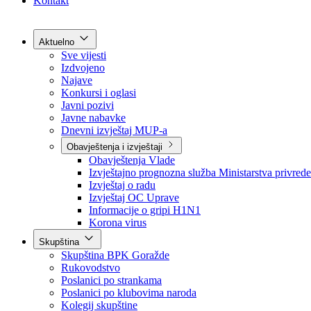
Grad Goražde
Foča-Ustikolina
Pale-Prača
Kontakt
Aktuelno
Sve vijesti
Izdvojeno
Najave
Konkursi i oglasi
Javni pozivi
Javne nabavke
Dnevni izvještaj MUP-a
Obavještenja i izvještaji
Obavještenja Vlade
Izvještajno prognozna služba Ministarstva privrede
Izvještaj o radu
Izvještaj OC Uprave
Informacije o gripi H1N1
Korona virus
Skupština
Skupština BPK Goražde
Rukovodstvo