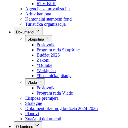
Direkcija za šumarstvo
Javna preduzeća
BPK šume
RTV BPK
Agencija za privatizaciju
Arhiv kantona
Kantonalni stambeni fond
Turistička organizacija
Dokumenti
Skupština
Poslovnik
Program rada Skupštine
Budžet 2026
Zakoni
*Odluke
*Zaključci
*Poslanička pitanja
Vlada
Poslovnik
Program rada Vlade
Ekspoze premijera
Strategije
Dokument okvirnog budžeta 2024-2026