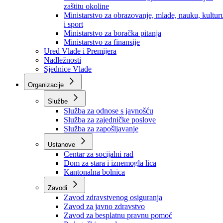
Ministarstvo za socijalnu politiku, zdravstvo,
raseljena lica i izbjeglice
Ministarstvo za urbanizam, prostorno uređenje i
zaštitu okoline
Ministarstvo za obrazovanje, mlade, nauku, kultur
i sport
Ministarstvo za boračka pitanja
Ministarstvo za finansije
Ured Vlade i Premijera
Nadležnosti
Sjednice Vlade
Organizacije
Službe
Služba za odnose s javnošću
Služba za zajedničke poslove
Služba za zapošljavanje
Ustanove
Centar za socijalni rad
Dom za stara i iznemogla lica
Kantonalna bolnica
Zavodi