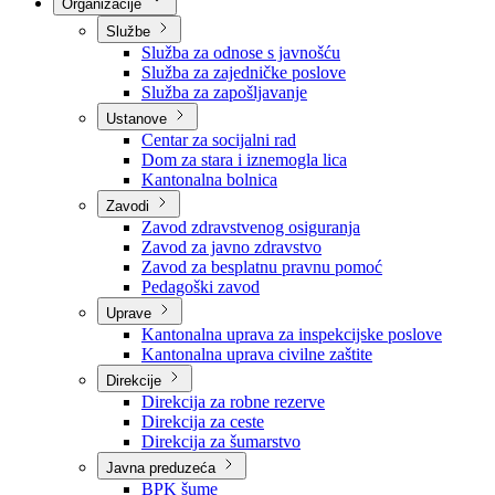
Nadležnosti
Sjednice Vlade
Organizacije
Službe
Služba za odnose s javnošću
Služba za zajedničke poslove
Služba za zapošljavanje
Ustanove
Centar za socijalni rad
Dom za stara i iznemogla lica
Kantonalna bolnica
Zavodi
Zavod zdravstvenog osiguranja
Zavod za javno zdravstvo
Zavod za besplatnu pravnu pomoć
Pedagoški zavod
Uprave
Kantonalna uprava za inspekcijske poslove
Kantonalna uprava civilne zaštite
Direkcije
Direkcija za robne rezerve
Direkcija za ceste