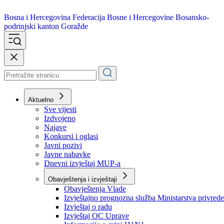
Bosna i Hercegovina
Federacija Bosne i Hercegovine
Bosansko-
podrinjski kanton Goražde
Aktuelno
Sve vijesti
Izdvojeno
Najave
Konkursi i oglasi
Javni pozivi
Javne nabavke
Dnevni izvještaj MUP-a
Obavještenja i izvještaji
Obavještenja Vlade