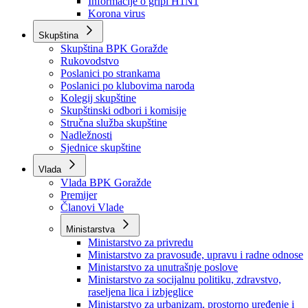
Izvještajno prognozna služba Ministarstva privrede
Izvještaj o radu
Izvještaj OC Uprave
Informacije o gripi H1N1
Korona virus
Skupština
Skupština BPK Goražde
Rukovodstvo
Poslanici po strankama
Poslanici po klubovima naroda
Kolegij skupštine
Skupštinski odbori i komisije
Stručna služba skupštine
Nadležnosti
Sjednice skupštine
Vlada
Vlada BPK Goražde
Premijer
Članovi Vlade
Ministarstva
Ministarstvo za privredu
Ministarstvo za pravosuđe, upravu i radne odnose
Ministarstvo za unutrašnje poslove