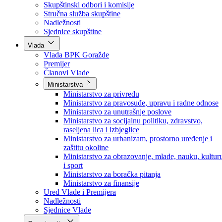
Poslanici po strankama
Poslanici po klubovima naroda
Kolegij skupštine
Skupštinski odbori i komisije
Stručna služba skupštine
Nadležnosti
Sjednice skupštine
Vlada
Vlada BPK Goražde
Premijer
Članovi Vlade
Ministarstva
Ministarstvo za privredu
Ministarstvo za pravosuđe, upravu i radne odnose
Ministarstvo za unutrašnje poslove
Ministarstvo za socijalnu politiku, zdravstvo,
raseljena lica i izbjeglice
Ministarstvo za urbanizam, prostorno uređenje i
zaštitu okoline
Ministarstvo za obrazovanje, mlade, nauku, kultur
i sport
Ministarstvo za boračka pitanja
Ministarstvo za finansije
Ured Vlade i Premijera