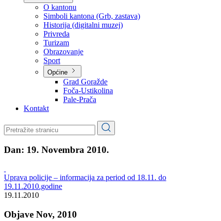
Planovi
Značajni dokumenti
O kantonu
O kantonu
Simboli kantona (Grb, zastava)
Historija (digitalni muzej)
Privreda
Turizam
Obrazovanje
Sport
Općine
Grad Goražde
Foča-Ustikolina
Pale-Prača
Kontakt
Dan:
19. Novembra 2010.