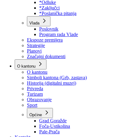
Program rada Skupštine
Budžet 2026
Zakoni
*Odluke
*Zaključci
*Poslanička pitanja
Vlada
Poslovnik
Program rada Vlade
Ekspoze premijera
Strategije
Planovi
Značajni dokumenti
O kantonu
O kantonu
Simboli kantona (Grb, zastava)
Historija (digitalni muzej)
Privreda
Turizam
Obrazovanje
Sport
Općine