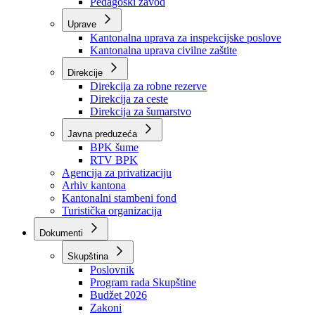
Zavod zdravstvenog osiguranja
Zavod za javno zdravstvo
Zavod za besplatnu pravnu pomoć
Pedagoški zavod
Uprave
Kantonalna uprava za inspekcijske poslove
Kantonalna uprava civilne zaštite
Direkcije
Direkcija za robne rezerve
Direkcija za ceste
Direkcija za šumarstvo
Javna preduzeća
BPK šume
RTV BPK
Agencija za privatizaciju
Arhiv kantona
Kantonalni stambeni fond
Turistička organizacija
Dokumenti
Skupština
Poslovnik