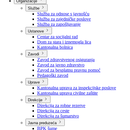
Nadležnosti
Sjednice Vlade
Organizacije
Službe
Služba za odnose s javnošću
Služba za zajedničke poslove
Služba za zapošljavanje
Ustanove
Centar za socijalni rad
Dom za stara i iznemogla lica
Kantonalna bolnica
Zavodi
Zavod zdravstvenog osiguranja
Zavod za javno zdravstvo
Zavod za besplatnu pravnu pomoć
Pedagoški zavod
Uprave
Kantonalna uprava za inspekcijske poslove
Kantonalna uprava civilne zaštite
Direkcije
Direkcija za robne rezerve
Direkcija za ceste