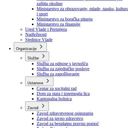
Ministarstvo za socijalnu politiku, zdravstvo,
raseljena lica i izbjeglice
Ministarstvo za urbanizam, prostorno uređenje i
zaštitu okoline
Ministarstvo za obrazovanje, mlade, nauku, kultur
i sport
Ministarstvo za boračka pitanja
Ministarstvo za finansije
Ured Vlade i Premijera
Nadležnosti
Sjednice Vlade
Organizacije
Službe
Služba za odnose s javnošću
Služba za zajedničke poslove
Služba za zapošljavanje
Ustanove
Centar za socijalni rad
Dom za stara i iznemogla lica
Kantonalna bolnica
Zavodi