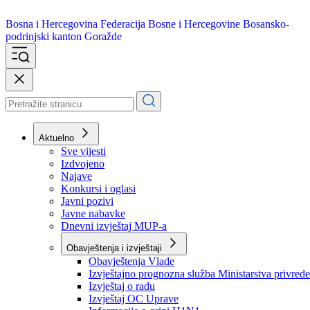
Bosna i Hercegovina
Federacija Bosne i Hercegovine
Bosansko-
podrinjski kanton Goražde
Aktuelno
Sve vijesti
Izdvojeno
Najave
Konkursi i oglasi
Javni pozivi
Javne nabavke
Dnevni izvještaj MUP-a
Obavještenja i izvještaji
Obavještenja Vlade