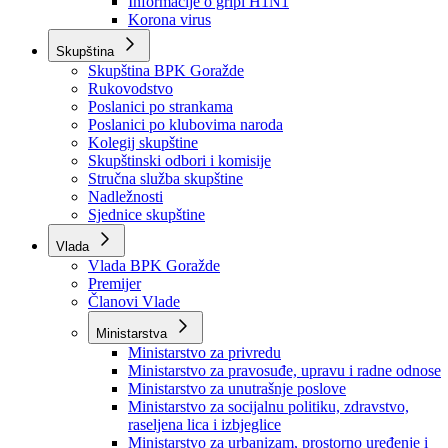
Izvještajno prognozna služba Ministarstva privrede
Izvještaj o radu
Izvještaj OC Uprave
Informacije o gripi H1N1
Korona virus
Skupština
Skupština BPK Goražde
Rukovodstvo
Poslanici po strankama
Poslanici po klubovima naroda
Kolegij skupštine
Skupštinski odbori i komisije
Stručna služba skupštine
Nadležnosti
Sjednice skupštine
Vlada
Vlada BPK Goražde
Premijer
Članovi Vlade
Ministarstva
Ministarstvo za privredu
Ministarstvo za pravosuđe, upravu i radne odnose
Ministarstvo za unutrašnje poslove