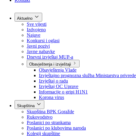
Grad Goražde
Foča-Ustikolina
Pale-Prača
Kontakt
Aktuelno
Sve vijesti
Izdvojeno
Najave
Konkursi i oglasi
Javni pozivi
Javne nabavke
Dnevni izvještaj MUP-a
Obavještenja i izvještaji
Obavještenja Vlade
Izvještajno prognozna služba Ministarstva privrede
Izvještaj o radu
Izvještaj OC Uprave
Informacije o gripi H1N1
Korona virus
Skupština
Skupština BPK Goražde
Rukovodstvo