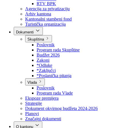
Direkcija za šumarstvo
Javna preduzeća
BPK šume
RTV BPK
Agencija za privatizaciju
Arhiv kantona
Kantonalni stambeni fond
Turistička organizacija
Dokumenti
Skupština
Poslovnik
Program rada Skupštine
Budžet 2026
Zakoni
*Odluke
*Zaključci
*Poslanička pitanja
Vlada
Poslovnik
Program rada Vlade
Ekspoze premijera
Strategije
Dokument okvirnog budžeta 2024-2026