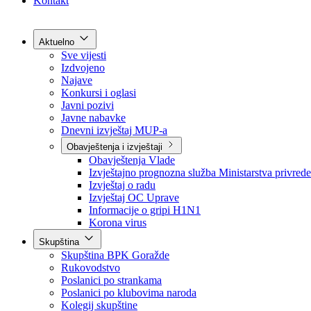
Grad Goražde
Foča-Ustikolina
Pale-Prača
Kontakt
Aktuelno
Sve vijesti
Izdvojeno
Najave
Konkursi i oglasi
Javni pozivi
Javne nabavke
Dnevni izvještaj MUP-a
Obavještenja i izvještaji
Obavještenja Vlade
Izvještajno prognozna služba Ministarstva privrede
Izvještaj o radu
Izvještaj OC Uprave
Informacije o gripi H1N1
Korona virus
Skupština
Skupština BPK Goražde
Rukovodstvo