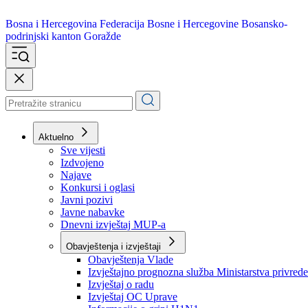
Bosna i Hercegovina
Federacija Bosne i Hercegovine
Bosansko-
podrinjski kanton Goražde
Aktuelno
Sve vijesti
Izdvojeno
Najave
Konkursi i oglasi
Javni pozivi
Javne nabavke
Dnevni izvještaj MUP-a
Obavještenja i izvještaji
Obavještenja Vlade