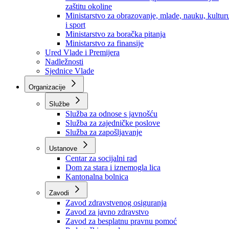
Ministarstvo za socijalnu politiku, zdravstvo,
raseljena lica i izbjeglice
Ministarstvo za urbanizam, prostorno uređenje i
zaštitu okoline
Ministarstvo za obrazovanje, mlade, nauku, kultur
i sport
Ministarstvo za boračka pitanja
Ministarstvo za finansije
Ured Vlade i Premijera
Nadležnosti
Sjednice Vlade
Organizacije
Službe
Služba za odnose s javnošću
Služba za zajedničke poslove
Služba za zapošljavanje
Ustanove
Centar za socijalni rad
Dom za stara i iznemogla lica
Kantonalna bolnica
Zavodi