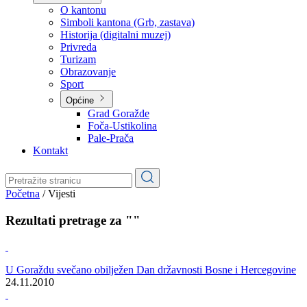
Planovi
Značajni dokumenti
O kantonu
O kantonu
Simboli kantona (Grb, zastava)
Historija (digitalni muzej)
Privreda
Turizam
Obrazovanje
Sport
Općine
Grad Goražde
Foča-Ustikolina
Pale-Prača
Kontakt
Početna
/
Vijesti
Rezultati pretrage za ""