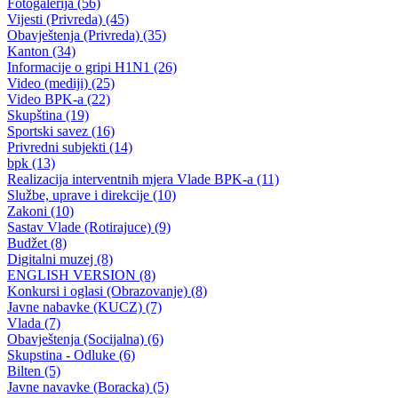
U Goraždu svečano obilježen Dan državnosti Bosne i Hercegovine
24.11.2010