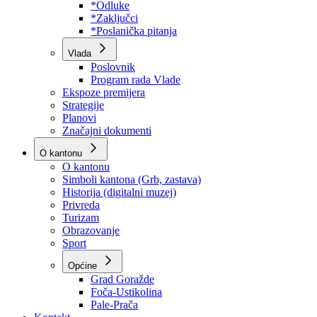
Program rada Skupštine
Budžet 2026
Zakoni
*Odluke
*Zaključci
*Poslanička pitanja
Vlada
Poslovnik
Program rada Vlade
Ekspoze premijera
Strategije
Planovi
Značajni dokumenti
O kantonu
O kantonu
Simboli kantona (Grb, zastava)
Historija (digitalni muzej)
Privreda
Turizam
Obrazovanje
Sport
Općine