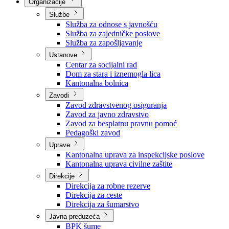
Nadležnosti
Sjednice Vlade
Organizacije
Službe
Služba za odnose s javnošću
Služba za zajedničke poslove
Služba za zapošljavanje
Ustanove
Centar za socijalni rad
Dom za stara i iznemogla lica
Kantonalna bolnica
Zavodi
Zavod zdravstvenog osiguranja
Zavod za javno zdravstvo
Zavod za besplatnu pravnu pomoć
Pedagoški zavod
Uprave
Kantonalna uprava za inspekcijske poslove
Kantonalna uprava civilne zaštite
Direkcije
Direkcija za robne rezerve
Direkcija za ceste