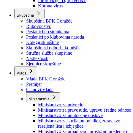
Izvještajno prognozna služba Ministarstva privrede
Izvještaj o radu
Izvještaj OC Uprave
Informacije o gripi H1N1
Korona virus
Skupština
Skupština BPK Goražde
Rukovodstvo
Poslanici po strankama
Poslanici po klubovima naroda
Kolegij skupštine
Skupštinski odbori i komisije
Stručna služba skupštine
Nadležnosti
Sjednice skupštine
Vlada
Vlada BPK Goražde
Premijer
Članovi Vlade
Ministarstva
Ministarstvo za privredu
Ministarstvo za pravosuđe, upravu i radne odnose
Ministarstvo za unutrašnje poslove