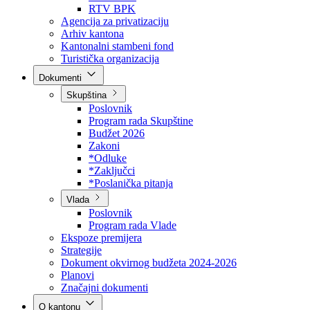
Direkcija za šumarstvo
Javna preduzeća
BPK šume
RTV BPK
Agencija za privatizaciju
Arhiv kantona
Kantonalni stambeni fond
Turistička organizacija
Dokumenti
Skupština
Poslovnik
Program rada Skupštine
Budžet 2026
Zakoni
*Odluke
*Zaključci
*Poslanička pitanja
Vlada
Poslovnik
Program rada Vlade
Ekspoze premijera
Strategije
Dokument okvirnog budžeta 2024-2026