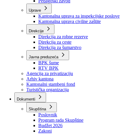
Zavod zdravstvenog osiguranja
Zavod za javno zdravstvo
Zavod za besplatnu pravnu pomoć
Pedagoški zavod
Uprave
Kantonalna uprava za inspekcijske poslove
Kantonalna uprava civilne zaštite
Direkcije
Direkcija za robne rezerve
Direkcija za ceste
Direkcija za šumarstvo
Javna preduzeća
BPK šume
RTV BPK
Agencija za privatizaciju
Arhiv kantona
Kantonalni stambeni fond
Turistička organizacija
Dokumenti
Skupština
Poslovnik