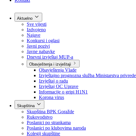
Grad Goražde
Foča-Ustikolina
Pale-Prača
Kontakt
Aktuelno
Sve vijesti
Izdvojeno
Najave
Konkursi i oglasi
Javni pozivi
Javne nabavke
Dnevni izvještaj MUP-a
Obavještenja i izvještaji
Obavještenja Vlade
Izvještajno prognozna služba Ministarstva privrede
Izvještaj o radu
Izvještaj OC Uprave
Informacije o gripi H1N1
Korona virus
Skupština
Skupština BPK Goražde
Rukovodstvo