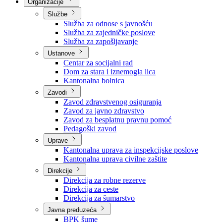
Nadležnosti
Sjednice Vlade
Organizacije
Službe
Služba za odnose s javnošću
Služba za zajedničke poslove
Služba za zapošljavanje
Ustanove
Centar za socijalni rad
Dom za stara i iznemogla lica
Kantonalna bolnica
Zavodi
Zavod zdravstvenog osiguranja
Zavod za javno zdravstvo
Zavod za besplatnu pravnu pomoć
Pedagoški zavod
Uprave
Kantonalna uprava za inspekcijske poslove
Kantonalna uprava civilne zaštite
Direkcije
Direkcija za robne rezerve
Direkcija za ceste