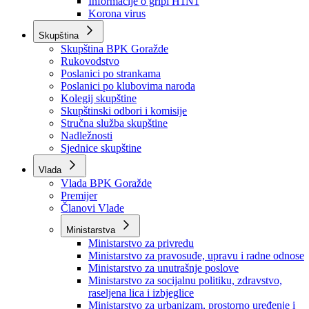
Izvještajno prognozna služba Ministarstva privrede
Izvještaj o radu
Izvještaj OC Uprave
Informacije o gripi H1N1
Korona virus
Skupština
Skupština BPK Goražde
Rukovodstvo
Poslanici po strankama
Poslanici po klubovima naroda
Kolegij skupštine
Skupštinski odbori i komisije
Stručna služba skupštine
Nadležnosti
Sjednice skupštine
Vlada
Vlada BPK Goražde
Premijer
Članovi Vlade
Ministarstva
Ministarstvo za privredu
Ministarstvo za pravosuđe, upravu i radne odnose
Ministarstvo za unutrašnje poslove