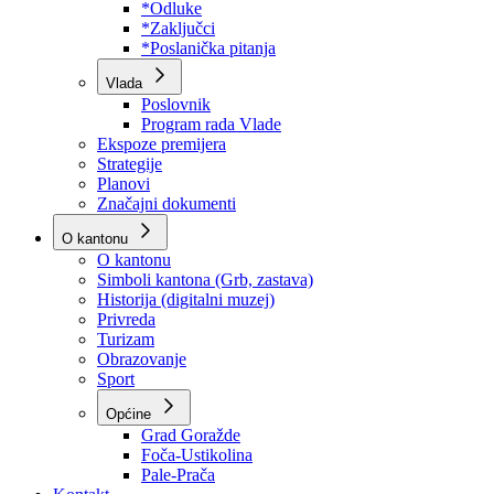
Program rada Skupštine
Budžet 2026
Zakoni
*Odluke
*Zaključci
*Poslanička pitanja
Vlada
Poslovnik
Program rada Vlade
Ekspoze premijera
Strategije
Planovi
Značajni dokumenti
O kantonu
O kantonu
Simboli kantona (Grb, zastava)
Historija (digitalni muzej)
Privreda
Turizam
Obrazovanje
Sport
Općine