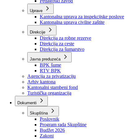
Zavod zdravstvenog osiguranja
Zavod za javno zdravstvo
Zavod za besplatnu pravnu pomoć
Pedagoški zavod
Uprave
Kantonalna uprava za inspekcijske poslove
Kantonalna uprava civilne zaštite
Direkcije
Direkcija za robne rezerve
Direkcija za ceste
Direkcija za šumarstvo
Javna preduzeća
BPK šume
RTV BPK
Agencija za privatizaciju
Arhiv kantona
Kantonalni stambeni fond
Turistička organizacija
Dokumenti
Skupština
Poslovnik