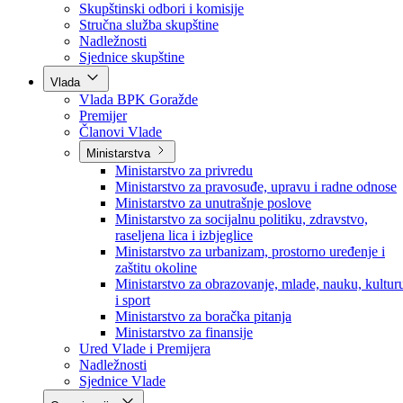
Poslanici po strankama
Poslanici po klubovima naroda
Kolegij skupštine
Skupštinski odbori i komisije
Stručna služba skupštine
Nadležnosti
Sjednice skupštine
Vlada
Vlada BPK Goražde
Premijer
Članovi Vlade
Ministarstva
Ministarstvo za privredu
Ministarstvo za pravosuđe, upravu i radne odnose
Ministarstvo za unutrašnje poslove
Ministarstvo za socijalnu politiku, zdravstvo,
raseljena lica i izbjeglice
Ministarstvo za urbanizam, prostorno uređenje i
zaštitu okoline
Ministarstvo za obrazovanje, mlade, nauku, kultur
i sport
Ministarstvo za boračka pitanja
Ministarstvo za finansije
Ured Vlade i Premijera