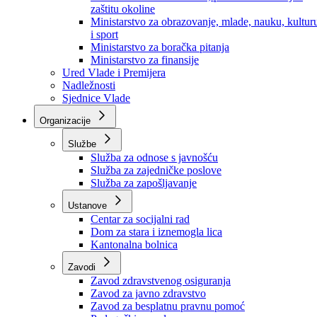
Ministarstvo za socijalnu politiku, zdravstvo,
raseljena lica i izbjeglice
Ministarstvo za urbanizam, prostorno uređenje i
zaštitu okoline
Ministarstvo za obrazovanje, mlade, nauku, kultur
i sport
Ministarstvo za boračka pitanja
Ministarstvo za finansije
Ured Vlade i Premijera
Nadležnosti
Sjednice Vlade
Organizacije
Službe
Služba za odnose s javnošću
Služba za zajedničke poslove
Služba za zapošljavanje
Ustanove
Centar za socijalni rad
Dom za stara i iznemogla lica
Kantonalna bolnica
Zavodi