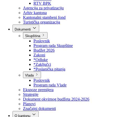
Direkcija za šumarstvo
Javna preduzeća
BPK šume
RTV BPK
Agencija za privatizaciju
Arhiv kantona
Kantonalni stambeni fond
Turistička organizacija
Dokumenti
Skupština
Poslovnik
Program rada Skupštine
Budžet 2026
Zakoni
*Odluke
*Zaključci
*Poslanička pitanja
Vlada
Poslovnik
Program rada Vlade
Ekspoze premijera
Strategije
Dokument okvirnog budžeta 2024-2026