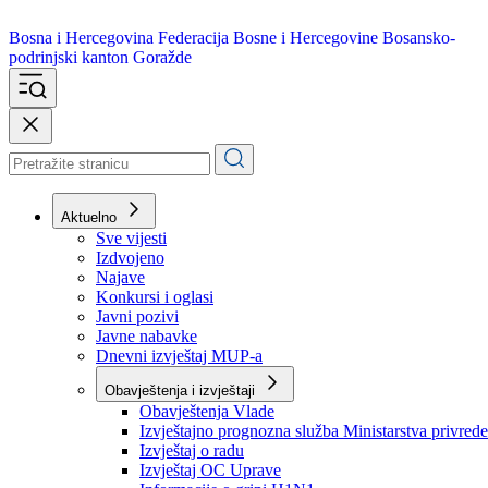
Bosna i Hercegovina
Federacija Bosne i Hercegovine
Bosansko-
podrinjski kanton Goražde
Aktuelno
Sve vijesti
Izdvojeno
Najave
Konkursi i oglasi
Javni pozivi
Javne nabavke
Dnevni izvještaj MUP-a
Obavještenja i izvještaji
Obavještenja Vlade