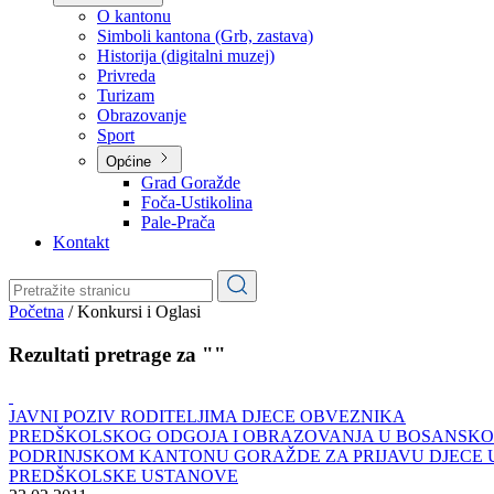
Planovi
Značajni dokumenti
O kantonu
O kantonu
Simboli kantona (Grb, zastava)
Historija (digitalni muzej)
Privreda
Turizam
Obrazovanje
Sport
Općine
Grad Goražde
Foča-Ustikolina
Pale-Prača
Kontakt
Početna
/
Konkursi i Oglasi
Rezultati pretrage za ""