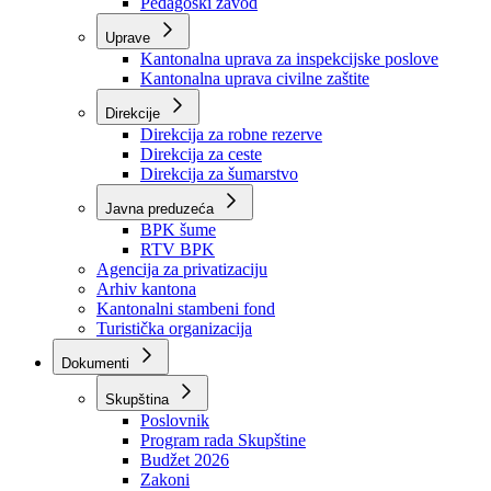
Zavod zdravstvenog osiguranja
Zavod za javno zdravstvo
Zavod za besplatnu pravnu pomoć
Pedagoški zavod
Uprave
Kantonalna uprava za inspekcijske poslove
Kantonalna uprava civilne zaštite
Direkcije
Direkcija za robne rezerve
Direkcija za ceste
Direkcija za šumarstvo
Javna preduzeća
BPK šume
RTV BPK
Agencija za privatizaciju
Arhiv kantona
Kantonalni stambeni fond
Turistička organizacija
Dokumenti
Skupština
Poslovnik