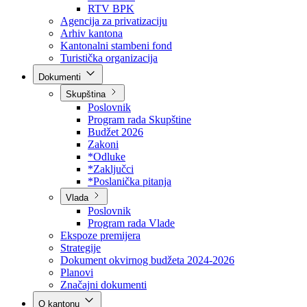
Direkcija za šumarstvo
Javna preduzeća
BPK šume
RTV BPK
Agencija za privatizaciju
Arhiv kantona
Kantonalni stambeni fond
Turistička organizacija
Dokumenti
Skupština
Poslovnik
Program rada Skupštine
Budžet 2026
Zakoni
*Odluke
*Zaključci
*Poslanička pitanja
Vlada
Poslovnik
Program rada Vlade
Ekspoze premijera
Strategije
Dokument okvirnog budžeta 2024-2026