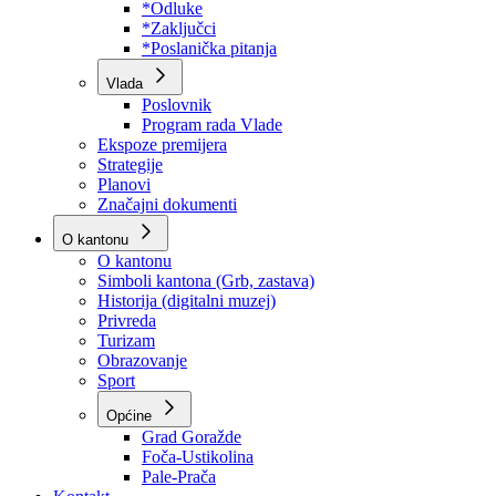
Program rada Skupštine
Budžet 2026
Zakoni
*Odluke
*Zaključci
*Poslanička pitanja
Vlada
Poslovnik
Program rada Vlade
Ekspoze premijera
Strategije
Planovi
Značajni dokumenti
O kantonu
O kantonu
Simboli kantona (Grb, zastava)
Historija (digitalni muzej)
Privreda
Turizam
Obrazovanje
Sport
Općine