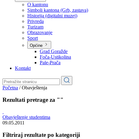
Planovi
Značajni dokumenti
O kantonu
O kantonu
Simboli kantona (Grb, zastava)
Historija (digitalni muzej)
Privreda
Turizam
Obrazovanje
Sport
Općine
Grad Goražde
Foča-Ustikolina
Pale-Prača
Kontakt
Početna
/
Obavještenja
Rezultati pretrage za ""