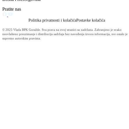
Informacije MUP-a (4484)
Izdvajamo (2533)
Video (Dnevnik - nema nista) (1736)
Konkursi i Oglasi (1675)
Javni pozivi (1617)
Sjednice Vlade (1268)
Skupstina - Aktuelnosti i novosti (508)
Korona virus (469)
Press konferencije (306)
Sjednice Skupštine (282)
Izvještaj OC Uprave (234)
News (186)
IZVJEŠTAJ - Ministarstvo za privredu (131)
Javne nabavke (113)
Najave (95)
Objava za medije (91)
Značajni dokumenti (79)
Fotogalerija (56)
Vijesti (Privreda) (45)
Obavještenja (Privreda) (35)
Kanton (34)
Informacije o gripi H1N1 (26)
Video (mediji) (25)
Video BPK-a (22)
Skupština (19)