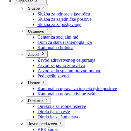
Nadležnosti
Sjednice Vlade
Organizacije
Službe
Služba za odnose s javnošću
Služba za zajedničke poslove
Služba za zapošljavanje
Ustanove
Centar za socijalni rad
Dom za stara i iznemogla lica
Kantonalna bolnica
Zavodi
Zavod zdravstvenog osiguranja
Zavod za javno zdravstvo
Zavod za besplatnu pravnu pomoć
Pedagoški zavod
Uprave
Kantonalna uprava za inspekcijske poslove
Kantonalna uprava civilne zaštite
Direkcije
Direkcija za robne rezerve
Direkcija za ceste