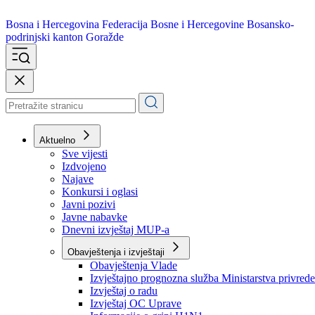
Bosna i Hercegovina
Federacija Bosne i Hercegovine
Bosansko-
podrinjski kanton Goražde
Aktuelno
Sve vijesti
Izdvojeno
Najave
Konkursi i oglasi
Javni pozivi
Javne nabavke
Dnevni izvještaj MUP-a
Obavještenja i izvještaji
Obavještenja Vlade