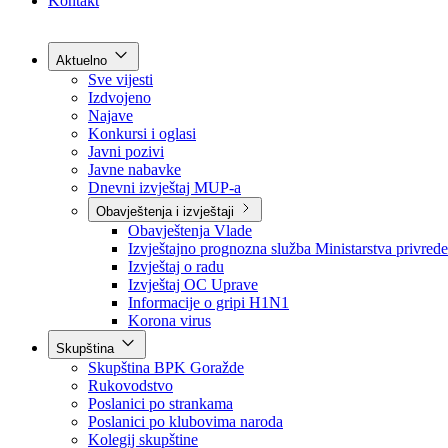
Grad Goražde
Foča-Ustikolina
Pale-Prača
Kontakt
Aktuelno
Sve vijesti
Izdvojeno
Najave
Konkursi i oglasi
Javni pozivi
Javne nabavke
Dnevni izvještaj MUP-a
Obavještenja i izvještaji
Obavještenja Vlade
Izvještajno prognozna služba Ministarstva privrede
Izvještaj o radu
Izvještaj OC Uprave
Informacije o gripi H1N1
Korona virus
Skupština
Skupština BPK Goražde
Rukovodstvo