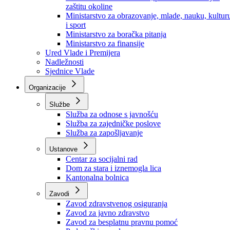
Ministarstvo za socijalnu politiku, zdravstvo,
raseljena lica i izbjeglice
Ministarstvo za urbanizam, prostorno uređenje i
zaštitu okoline
Ministarstvo za obrazovanje, mlade, nauku, kultur
i sport
Ministarstvo za boračka pitanja
Ministarstvo za finansije
Ured Vlade i Premijera
Nadležnosti
Sjednice Vlade
Organizacije
Službe
Služba za odnose s javnošću
Služba za zajedničke poslove
Služba za zapošljavanje
Ustanove
Centar za socijalni rad
Dom za stara i iznemogla lica
Kantonalna bolnica
Zavodi