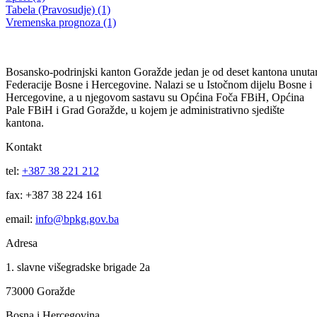
Obavještenje studentima
09.05.2011
Filtriraj rezultate po kategoriji
Vijesti (10480)