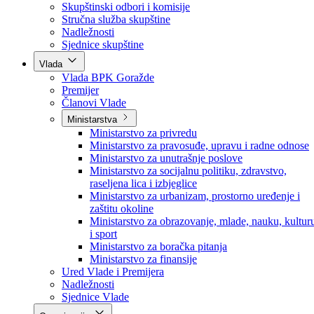
Poslanici po strankama
Poslanici po klubovima naroda
Kolegij skupštine
Skupštinski odbori i komisije
Stručna služba skupštine
Nadležnosti
Sjednice skupštine
Vlada
Vlada BPK Goražde
Premijer
Članovi Vlade
Ministarstva
Ministarstvo za privredu
Ministarstvo za pravosuđe, upravu i radne odnose
Ministarstvo za unutrašnje poslove
Ministarstvo za socijalnu politiku, zdravstvo,
raseljena lica i izbjeglice
Ministarstvo za urbanizam, prostorno uređenje i
zaštitu okoline
Ministarstvo za obrazovanje, mlade, nauku, kultur
i sport
Ministarstvo za boračka pitanja
Ministarstvo za finansije
Ured Vlade i Premijera