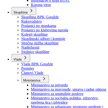
Izvještajno prognozna služba Ministarstva privrede
Izvještaj o radu
Izvještaj OC Uprave
Informacije o gripi H1N1
Korona virus
Skupština
Skupština BPK Goražde
Rukovodstvo
Poslanici po strankama
Poslanici po klubovima naroda
Kolegij skupštine
Skupštinski odbori i komisije
Stručna služba skupštine
Nadležnosti
Sjednice skupštine
Vlada
Vlada BPK Goražde
Premijer
Članovi Vlade
Ministarstva
Ministarstvo za privredu
Ministarstvo za pravosuđe, upravu i radne odnose
Ministarstvo za unutrašnje poslove