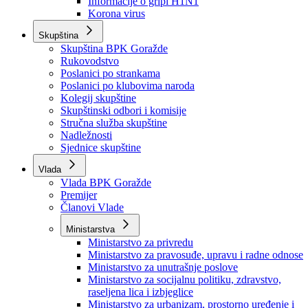
Izvještajno prognozna služba Ministarstva privrede
Izvještaj o radu
Izvještaj OC Uprave
Informacije o gripi H1N1
Korona virus
Skupština
Skupština BPK Goražde
Rukovodstvo
Poslanici po strankama
Poslanici po klubovima naroda
Kolegij skupštine
Skupštinski odbori i komisije
Stručna služba skupštine
Nadležnosti
Sjednice skupštine
Vlada
Vlada BPK Goražde
Premijer
Članovi Vlade
Ministarstva
Ministarstvo za privredu
Ministarstvo za pravosuđe, upravu i radne odnose
Ministarstvo za unutrašnje poslove