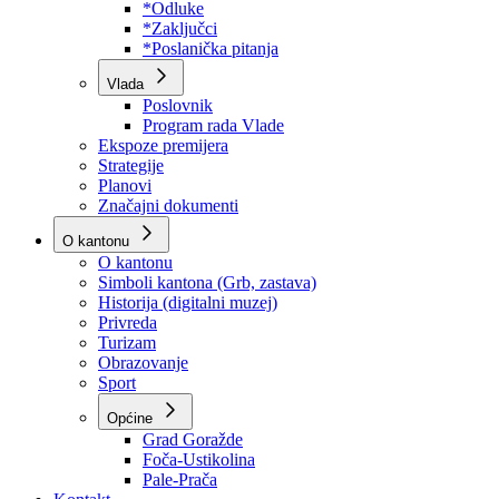
Program rada Skupštine
Budžet 2026
Zakoni
*Odluke
*Zaključci
*Poslanička pitanja
Vlada
Poslovnik
Program rada Vlade
Ekspoze premijera
Strategije
Planovi
Značajni dokumenti
O kantonu
O kantonu
Simboli kantona (Grb, zastava)
Historija (digitalni muzej)
Privreda
Turizam
Obrazovanje
Sport
Općine