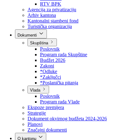
Direkcija za šumarstvo
Javna preduzeća
BPK šume
RTV BPK
Agencija za privatizaciju
Arhiv kantona
Kantonalni stambeni fond
Turistička organizacija
Dokumenti
Skupština
Poslovnik
Program rada Skupštine
Budžet 2026
Zakoni
*Odluke
*Zaključci
*Poslanička pitanja
Vlada
Poslovnik
Program rada Vlade
Ekspoze premijera
Strategije
Dokument okvirnog budžeta 2024-2026