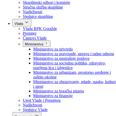
Poslanici po strankama
Poslanici po klubovima naroda
Kolegij skupštine
Skupštinski odbori i komisije
Stručna služba skupštine
Nadležnosti
Sjednice skupštine
Vlada
Vlada BPK Goražde
Premijer
Članovi Vlade
Ministarstva
Ministarstvo za privredu
Ministarstvo za pravosuđe, upravu i radne odnose
Ministarstvo za unutrašnje poslove
Ministarstvo za socijalnu politiku, zdravstvo,
raseljena lica i izbjeglice
Ministarstvo za urbanizam, prostorno uređenje i
zaštitu okoline
Ministarstvo za obrazovanje, mlade, nauku, kultur
i sport
Ministarstvo za boračka pitanja
Ministarstvo za finansije
Ured Vlade i Premijera