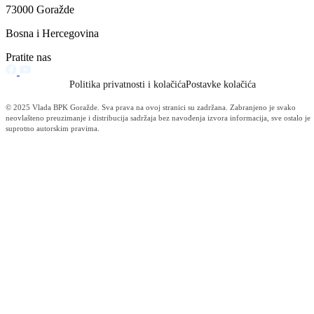
Filtriraj rezultate po kategoriji
Vijesti (10480)
Informacije MUP-a (4484)
Izdvajamo (2533)
Video (Dnevnik - nema nista) (1736)
Konkursi i Oglasi (1675)
Javni pozivi (1617)
Sjednice Vlade (1268)
Skupstina - Aktuelnosti i novosti (508)
Korona virus (469)
Press konferencije (306)
Sjednice Skupštine (282)
Izvještaj OC Uprave (234)
News (186)
IZVJEŠTAJ - Ministarstvo za privredu (131)
Javne nabavke (113)
Najave (95)
Objava za medije (91)
Značajni dokumenti (79)
Fotogalerija (56)
Vijesti (Privreda) (45)
Obavještenja (Privreda) (35)
Kanton (34)
Informacije o gripi H1N1 (26)