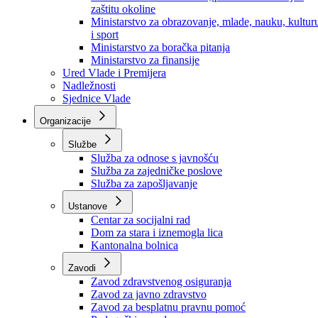
Ministarstvo za socijalnu politiku, zdravstvo,
raseljena lica i izbjeglice
Ministarstvo za urbanizam, prostorno uređenje i
zaštitu okoline
Ministarstvo za obrazovanje, mlade, nauku, kultur
i sport
Ministarstvo za boračka pitanja
Ministarstvo za finansije
Ured Vlade i Premijera
Nadležnosti
Sjednice Vlade
Organizacije
Službe
Služba za odnose s javnošću
Služba za zajedničke poslove
Služba za zapošljavanje
Ustanove
Centar za socijalni rad
Dom za stara i iznemogla lica
Kantonalna bolnica
Zavodi