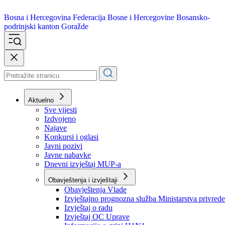
Bosna i Hercegovina
Federacija Bosne i Hercegovine
Bosansko-
podrinjski kanton Goražde
Aktuelno
Sve vijesti
Izdvojeno
Najave
Konkursi i oglasi
Javni pozivi
Javne nabavke
Dnevni izvještaj MUP-a
Obavještenja i izvještaji
Obavještenja Vlade