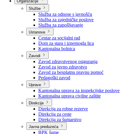
Nadležnosti
Sjednice Vlade
Organizacije
Službe
Služba za odnose s javnošću
Služba za zajedničke poslove
Služba za zapošljavanje
Ustanove
Centar za socijalni rad
Dom za stara i iznemogla lica
Kantonalna bolnica
Zavodi
Zavod zdravstvenog osiguranja
Zavod za javno zdravstvo
Zavod za besplatnu pravnu pomoć
Pedagoški zavod
Uprave
Kantonalna uprava za inspekcijske poslove
Kantonalna uprava civilne zaštite
Direkcije
Direkcija za robne rezerve
Direkcija za ceste