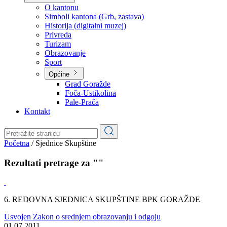
Planovi
Značajni dokumenti
O kantonu
O kantonu
Simboli kantona (Grb, zastava)
Historija (digitalni muzej)
Privreda
Turizam
Obrazovanje
Sport
Općine
Grad Goražde
Foča-Ustikolina
Pale-Prača
Kontakt
Početna
/
Sjednice Skupštine
Rezultati pretrage za ""