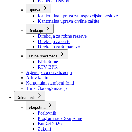
Zavod zdravstvenog osiguranja
Zavod za javno zdravstvo
Zavod za besplatnu pravnu pomoć
Pedagoški zavod
Uprave
Kantonalna uprava za inspekcijske poslove
Kantonalna uprava civilne zaštite
Direkcije
Direkcija za robne rezerve
Direkcija za ceste
Direkcija za šumarstvo
Javna preduzeća
BPK šume
RTV BPK
Agencija za privatizaciju
Arhiv kantona
Kantonalni stambeni fond
Turistička organizacija
Dokumenti
Skupština
Poslovnik