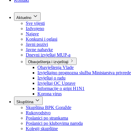
Grad Goražde
Foča-Ustikolina
Pale-Prača
Kontakt
Aktuelno
Sve vijesti
Izdvojeno
Najave
Konkursi i oglasi
Javni pozivi
Javne nabavke
Dnevni izvještaj MUP-a
Obavještenja i izvještaji
Obavještenja Vlade
Izvještajno prognozna služba Ministarstva privrede
Izvještaj o radu
Izvještaj OC Uprave
Informacije o gripi H1N1
Korona virus
Skupština
Skupština BPK Goražde
Rukovodstvo