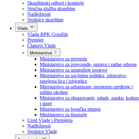
Poslanici po strankama
Poslanici po klubovima naroda
Kolegij skupštine
Skupštinski odbori i komisije
Stručna služba skupštine
Nadležnosti
Sjednice skupštine
Vlada
Vlada BPK Goražde
Premijer
Članovi Vlade
Ministarstva
Ministarstvo za privredu
Ministarstvo za pravosuđe, upravu i radne odnose
Ministarstvo za unutrašnje poslove
Ministarstvo za socijalnu politiku, zdravstvo,
raseljena lica i izbjeglice
Ministarstvo za urbanizam, prostorno uređenje i
zaštitu okoline
Ministarstvo za obrazovanje, mlade, nauku, kultur
i sport
Ministarstvo za boračka pitanja
Ministarstvo za finansije
Ured Vlade i Premijera