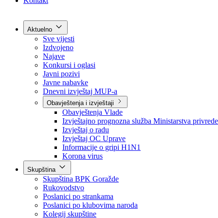
Grad Goražde
Foča-Ustikolina
Pale-Prača
Kontakt
Aktuelno
Sve vijesti
Izdvojeno
Najave
Konkursi i oglasi
Javni pozivi
Javne nabavke
Dnevni izvještaj MUP-a
Obavještenja i izvještaji
Obavještenja Vlade
Izvještajno prognozna služba Ministarstva privrede
Izvještaj o radu
Izvještaj OC Uprave
Informacije o gripi H1N1
Korona virus
Skupština
Skupština BPK Goražde
Rukovodstvo