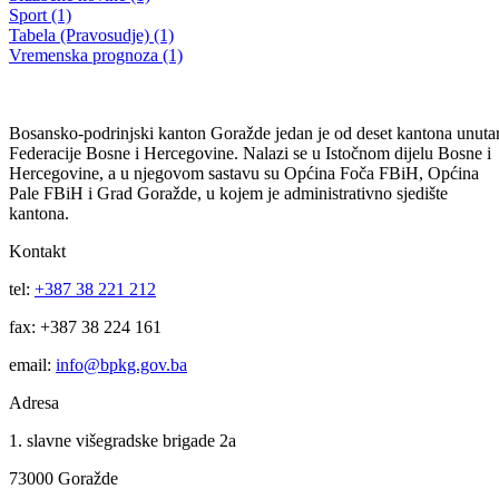
Izmjena obavještenje o nabavci broj 5-51-9146-11 od 04.07.2011.
godine
21.07.2011
Filtriraj rezultate po kategoriji