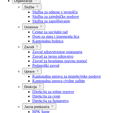
Nadležnosti
Sjednice Vlade
Organizacije
Službe
Služba za odnose s javnošću
Služba za zajedničke poslove
Služba za zapošljavanje
Ustanove
Centar za socijalni rad
Dom za stara i iznemogla lica
Kantonalna bolnica
Zavodi
Zavod zdravstvenog osiguranja
Zavod za javno zdravstvo
Zavod za besplatnu pravnu pomoć
Pedagoški zavod
Uprave
Kantonalna uprava za inspekcijske poslove
Kantonalna uprava civilne zaštite
Direkcije
Direkcija za robne rezerve
Direkcija za ceste