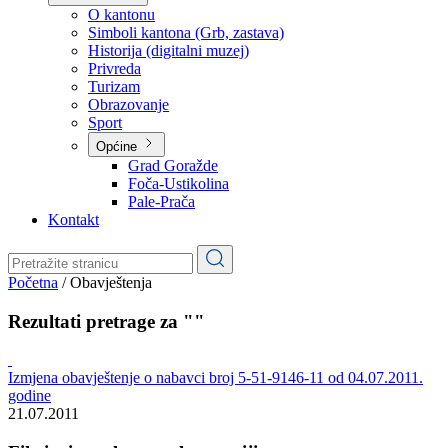
Planovi
Značajni dokumenti
O kantonu
O kantonu
Simboli kantona (Grb, zastava)
Historija (digitalni muzej)
Privreda
Turizam
Obrazovanje
Sport
Općine
Grad Goražde
Foča-Ustikolina
Pale-Prača
Kontakt
Početna
/
Obavještenja
Rezultati pretrage za ""