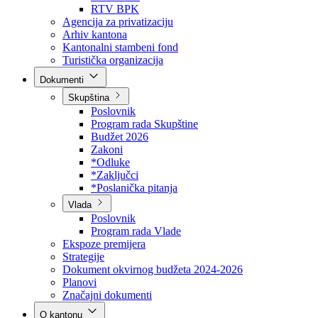
Direkcija za šumarstvo
Javna preduzeća
BPK šume
RTV BPK
Agencija za privatizaciju
Arhiv kantona
Kantonalni stambeni fond
Turistička organizacija
Dokumenti
Skupština
Poslovnik
Program rada Skupštine
Budžet 2026
Zakoni
*Odluke
*Zaključci
*Poslanička pitanja
Vlada
Poslovnik
Program rada Vlade
Ekspoze premijera
Strategije
Dokument okvirnog budžeta 2024-2026