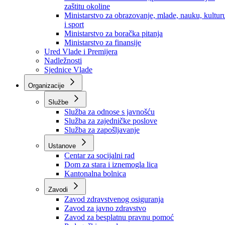
Ministarstvo za socijalnu politiku, zdravstvo,
raseljena lica i izbjeglice
Ministarstvo za urbanizam, prostorno uređenje i
zaštitu okoline
Ministarstvo za obrazovanje, mlade, nauku, kultur
i sport
Ministarstvo za boračka pitanja
Ministarstvo za finansije
Ured Vlade i Premijera
Nadležnosti
Sjednice Vlade
Organizacije
Službe
Služba za odnose s javnošću
Služba za zajedničke poslove
Služba za zapošljavanje
Ustanove
Centar za socijalni rad
Dom za stara i iznemogla lica
Kantonalna bolnica
Zavodi