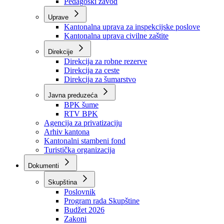
Zavod zdravstvenog osiguranja
Zavod za javno zdravstvo
Zavod za besplatnu pravnu pomoć
Pedagoški zavod
Uprave
Kantonalna uprava za inspekcijske poslove
Kantonalna uprava civilne zaštite
Direkcije
Direkcija za robne rezerve
Direkcija za ceste
Direkcija za šumarstvo
Javna preduzeća
BPK šume
RTV BPK
Agencija za privatizaciju
Arhiv kantona
Kantonalni stambeni fond
Turistička organizacija
Dokumenti
Skupština
Poslovnik