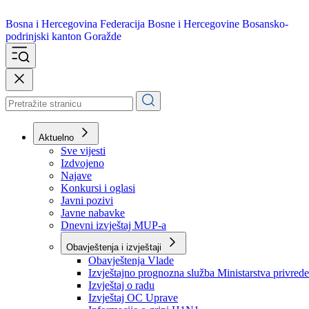
Bosna i Hercegovina
Federacija Bosne i Hercegovine
Bosansko-
podrinjski kanton Goražde
Aktuelno
Sve vijesti
Izdvojeno
Najave
Konkursi i oglasi
Javni pozivi
Javne nabavke
Dnevni izvještaj MUP-a
Obavještenja i izvještaji
Obavještenja Vlade