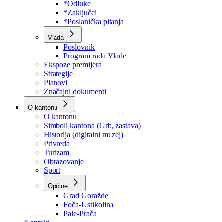
Program rada Skupštine
Budžet 2026
Zakoni
*Odluke
*Zaključci
*Poslanička pitanja
Vlada
Poslovnik
Program rada Vlade
Ekspoze premijera
Strategije
Planovi
Značajni dokumenti
O kantonu
O kantonu
Simboli kantona (Grb, zastava)
Historija (digitalni muzej)
Privreda
Turizam
Obrazovanje
Sport
Općine