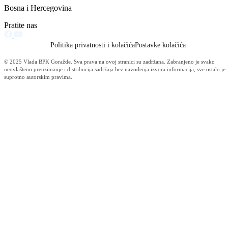
Vijesti (10480)
Informacije MUP-a (4484)
Izdvajamo (2533)
Video (Dnevnik - nema nista) (1736)
Konkursi i Oglasi (1675)
Javni pozivi (1617)
Sjednice Vlade (1268)
Skupstina - Aktuelnosti i novosti (508)
Korona virus (469)
Press konferencije (306)
Sjednice Skupštine (282)
Izvještaj OC Uprave (234)
News (186)
IZVJEŠTAJ - Ministarstvo za privredu (131)
Javne nabavke (113)
Najave (95)
Objava za medije (91)
Značajni dokumenti (79)
Fotogalerija (56)
Vijesti (Privreda) (45)
Obavještenja (Privreda) (35)
Kanton (34)
Informacije o gripi H1N1 (26)
Video (mediji) (25)
Video BPK-a (22)