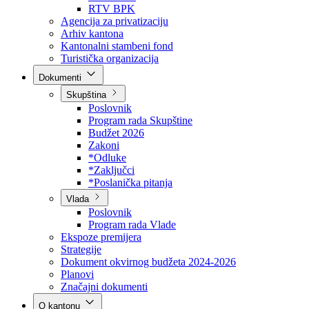
Direkcija za šumarstvo
Javna preduzeća
BPK šume
RTV BPK
Agencija za privatizaciju
Arhiv kantona
Kantonalni stambeni fond
Turistička organizacija
Dokumenti
Skupština
Poslovnik
Program rada Skupštine
Budžet 2026
Zakoni
*Odluke
*Zaključci
*Poslanička pitanja
Vlada
Poslovnik
Program rada Vlade
Ekspoze premijera
Strategije
Dokument okvirnog budžeta 2024-2026