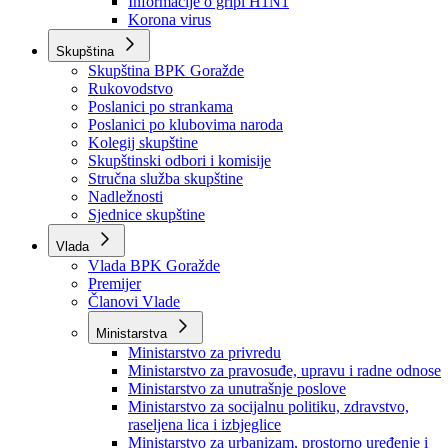
Izvještajno prognozna služba Ministarstva privrede
Izvještaj o radu
Izvještaj OC Uprave
Informacije o gripi H1N1
Korona virus
Skupština
Skupština BPK Goražde
Rukovodstvo
Poslanici po strankama
Poslanici po klubovima naroda
Kolegij skupštine
Skupštinski odbori i komisije
Stručna služba skupštine
Nadležnosti
Sjednice skupštine
Vlada
Vlada BPK Goražde
Premijer
Članovi Vlade
Ministarstva
Ministarstvo za privredu
Ministarstvo za pravosuđe, upravu i radne odnose
Ministarstvo za unutrašnje poslove