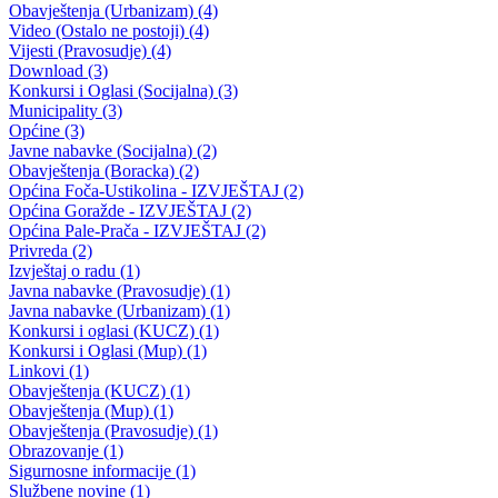
Press konferencije (306)
Sjednice Skupštine (282)
Izvještaj OC Uprave (234)
News (186)
IZVJEŠTAJ - Ministarstvo za privredu (131)
Javne nabavke (113)
Najave (95)
Objava za medije (91)
Značajni dokumenti (79)
Fotogalerija (56)
Vijesti (Privreda) (45)
Obavještenja (Privreda) (35)
Kanton (34)
Informacije o gripi H1N1 (26)
Video (mediji) (25)
Video BPK-a (22)
Skupština (19)
Sportski savez (16)
Privredni subjekti (14)
bpk (13)
Realizacija interventnih mjera Vlade BPK-a (11)
Službe, uprave i direkcije (10)
Zakoni (10)
Sastav Vlade (Rotirajuce) (9)