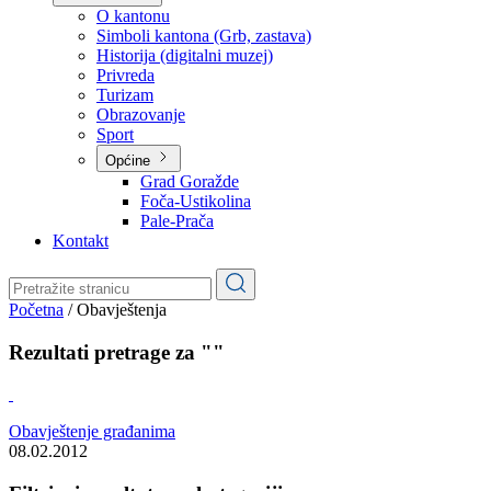
Planovi
Značajni dokumenti
O kantonu
O kantonu
Simboli kantona (Grb, zastava)
Historija (digitalni muzej)
Privreda
Turizam
Obrazovanje
Sport
Općine
Grad Goražde
Foča-Ustikolina
Pale-Prača
Kontakt
Početna
/
Obavještenja
Rezultati pretrage za ""