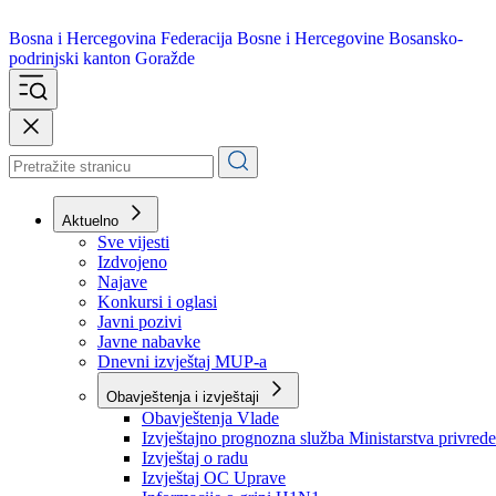
Bosna i Hercegovina
Federacija Bosne i Hercegovine
Bosansko-
podrinjski kanton Goražde
Aktuelno
Sve vijesti
Izdvojeno
Najave
Konkursi i oglasi
Javni pozivi
Javne nabavke
Dnevni izvještaj MUP-a
Obavještenja i izvještaji
Obavještenja Vlade