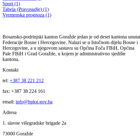
Budžet (8)
Digitalni muzej (8)
ENGLISH VERSION (8)
Konkursi i oglasi (Obrazovanje) (8)
Javne nabavke (KUCZ) (7)
Vlada (7)
Obavještenja (Socijalna) (6)
Skupstina - Odluke (6)
Bilten (5)
Javne navavke (Boracka) (5)
Kako do informacija (5)
Najava sastanaka (5)
Ustanove (5)
Akcioni planovi i izvjestaj tijela (4)
Obavještenja (Obrazovanje) (4)
Obavještenja (Urbanizam) (4)
Video (Ostalo ne postoji) (4)
Vijesti (Pravosudje) (4)
Download (3)
Konkursi i Oglasi (Socijalna) (3)
Municipality (3)
Općine (3)
Javne nabavke (Socijalna) (2)
Obavještenja (Boracka) (2)
Općina Foča-Ustikolina - IZVJEŠTAJ (2)