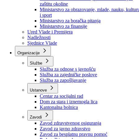
Ministarstvo za socijalnu politiku, zdravstvo,
raseljena lica i izbjeglice
Ministarstvo za urbanizam, prostorno uređenje i
zaštitu okoline
Ministarstvo za obrazovanje, mlade, nauku, kultur
i sport
Ministarstvo za boračka pitanja
Ministarstvo za finansije
Ured Vlade i Premijera
Nadležnosti
Sjednice Vlade
Organizacije
Službe
Služba za odnose s javnošću
Služba za zajedničke poslove
Služba za zapošljavanje
Ustanove
Centar za socijalni rad
Dom za stara i iznemogla lica
Kantonalna bolnica
Zavodi