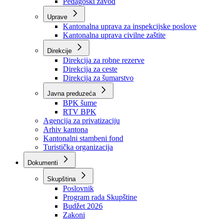
Zavod zdravstvenog osiguranja
Zavod za javno zdravstvo
Zavod za besplatnu pravnu pomoć
Pedagoški zavod
Uprave
Kantonalna uprava za inspekcijske poslove
Kantonalna uprava civilne zaštite
Direkcije
Direkcija za robne rezerve
Direkcija za ceste
Direkcija za šumarstvo
Javna preduzeća
BPK šume
RTV BPK
Agencija za privatizaciju
Arhiv kantona
Kantonalni stambeni fond
Turistička organizacija
Dokumenti
Skupština
Poslovnik