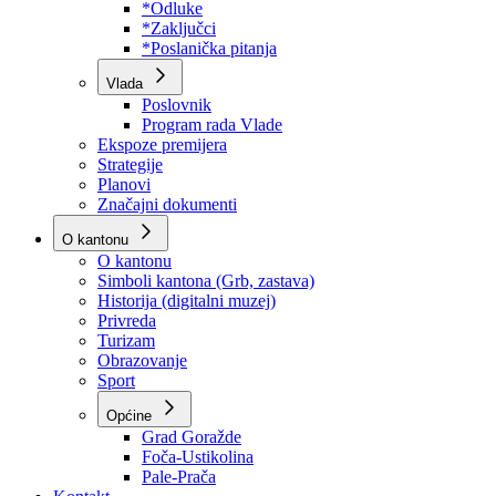
Program rada Skupštine
Budžet 2026
Zakoni
*Odluke
*Zaključci
*Poslanička pitanja
Vlada
Poslovnik
Program rada Vlade
Ekspoze premijera
Strategije
Planovi
Značajni dokumenti
O kantonu
O kantonu
Simboli kantona (Grb, zastava)
Historija (digitalni muzej)
Privreda
Turizam
Obrazovanje
Sport
Općine