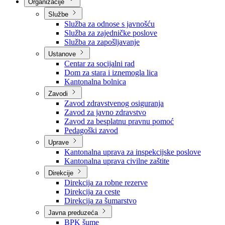
Nadležnosti
Sjednice Vlade
Organizacije
Službe
Služba za odnose s javnošću
Služba za zajedničke poslove
Služba za zapošljavanje
Ustanove
Centar za socijalni rad
Dom za stara i iznemogla lica
Kantonalna bolnica
Zavodi
Zavod zdravstvenog osiguranja
Zavod za javno zdravstvo
Zavod za besplatnu pravnu pomoć
Pedagoški zavod
Uprave
Kantonalna uprava za inspekcijske poslove
Kantonalna uprava civilne zaštite
Direkcije
Direkcija za robne rezerve
Direkcija za ceste