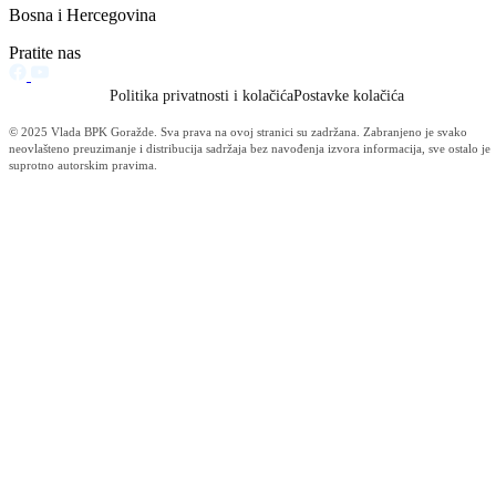
Općina Goražde - IZVJEŠTAJ (2)
Općina Pale-Prača - IZVJEŠTAJ (2)
Privreda (2)
Izvještaj o radu (1)
Javna nabavke (Pravosudje) (1)
Javna nabavke (Urbanizam) (1)
Konkursi i oglasi (KUCZ) (1)
Konkursi i Oglasi (Mup) (1)
Linkovi (1)
Obavještenja (KUCZ) (1)
Obavještenja (Mup) (1)
Obavještenja (Pravosudje) (1)
Obrazovanje (1)
Sigurnosne informacije (1)
Službene novine (1)
Sport (1)
Tabela (Pravosudje) (1)
Vremenska prognoza (1)