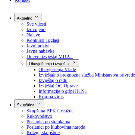
Grad Goražde
Foča-Ustikolina
Pale-Prača
Kontakt
Aktuelno
Sve vijesti
Izdvojeno
Najave
Konkursi i oglasi
Javni pozivi
Javne nabavke
Dnevni izvještaj MUP-a
Obavještenja i izvještaji
Obavještenja Vlade
Izvještajno prognozna služba Ministarstva privrede
Izvještaj o radu
Izvještaj OC Uprave
Informacije o gripi H1N1
Korona virus
Skupština
Skupština BPK Goražde
Rukovodstvo