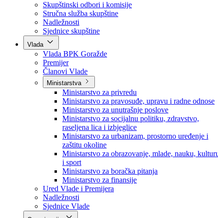
Poslanici po strankama
Poslanici po klubovima naroda
Kolegij skupštine
Skupštinski odbori i komisije
Stručna služba skupštine
Nadležnosti
Sjednice skupštine
Vlada
Vlada BPK Goražde
Premijer
Članovi Vlade
Ministarstva
Ministarstvo za privredu
Ministarstvo za pravosuđe, upravu i radne odnose
Ministarstvo za unutrašnje poslove
Ministarstvo za socijalnu politiku, zdravstvo,
raseljena lica i izbjeglice
Ministarstvo za urbanizam, prostorno uređenje i
zaštitu okoline
Ministarstvo za obrazovanje, mlade, nauku, kultur
i sport
Ministarstvo za boračka pitanja
Ministarstvo za finansije
Ured Vlade i Premijera