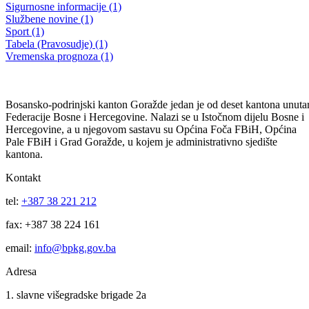
10. REDOVNA SJEDNICA SKUPŠTINE BPK GORAŽDE
Utvrđen nacrt Zakona o komunalnim djelatnostima BPK
10.02.2012