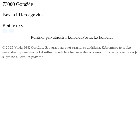
Filtriraj rezultate po kategoriji
Vijesti (10480)
Informacije MUP-a (4484)
Izdvajamo (2533)
Video (Dnevnik - nema nista) (1736)
Konkursi i Oglasi (1675)
Javni pozivi (1617)
Sjednice Vlade (1268)
Skupstina - Aktuelnosti i novosti (508)
Korona virus (469)
Press konferencije (306)
Sjednice Skupštine (282)
Izvještaj OC Uprave (234)
News (186)
IZVJEŠTAJ - Ministarstvo za privredu (131)
Javne nabavke (113)
Najave (95)
Objava za medije (91)
Značajni dokumenti (79)
Fotogalerija (56)
Vijesti (Privreda) (45)
Obavještenja (Privreda) (35)
Kanton (34)
Informacije o gripi H1N1 (26)