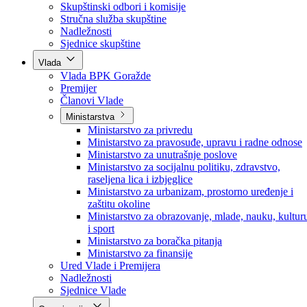
Poslanici po strankama
Poslanici po klubovima naroda
Kolegij skupštine
Skupštinski odbori i komisije
Stručna služba skupštine
Nadležnosti
Sjednice skupštine
Vlada
Vlada BPK Goražde
Premijer
Članovi Vlade
Ministarstva
Ministarstvo za privredu
Ministarstvo za pravosuđe, upravu i radne odnose
Ministarstvo za unutrašnje poslove
Ministarstvo za socijalnu politiku, zdravstvo,
raseljena lica i izbjeglice
Ministarstvo za urbanizam, prostorno uređenje i
zaštitu okoline
Ministarstvo za obrazovanje, mlade, nauku, kultur
i sport
Ministarstvo za boračka pitanja
Ministarstvo za finansije
Ured Vlade i Premijera