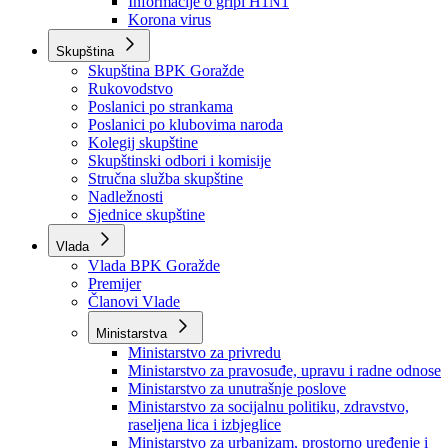
Izvještajno prognozna služba Ministarstva privrede
Izvještaj o radu
Izvještaj OC Uprave
Informacije o gripi H1N1
Korona virus
Skupština
Skupština BPK Goražde
Rukovodstvo
Poslanici po strankama
Poslanici po klubovima naroda
Kolegij skupštine
Skupštinski odbori i komisije
Stručna služba skupštine
Nadležnosti
Sjednice skupštine
Vlada
Vlada BPK Goražde
Premijer
Članovi Vlade
Ministarstva
Ministarstvo za privredu
Ministarstvo za pravosuđe, upravu i radne odnose
Ministarstvo za unutrašnje poslove