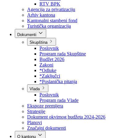
Direkcija za šumarstvo
Javna preduzeća
BPK šume
RTV BPK
Agencija za privatizaciju
Arhiv kantona
Kantonalni stambeni fond
Turistička organizacija
Dokumenti
Skupština
Poslovnik
Program rada Skupštine
Budžet 2026
Zakoni
*Odluke
*Zaključci
*Poslanička pitanja
Vlada
Poslovnik
Program rada Vlade
Ekspoze premijera
Strategije
Dokument okvirnog budžeta 2024-2026