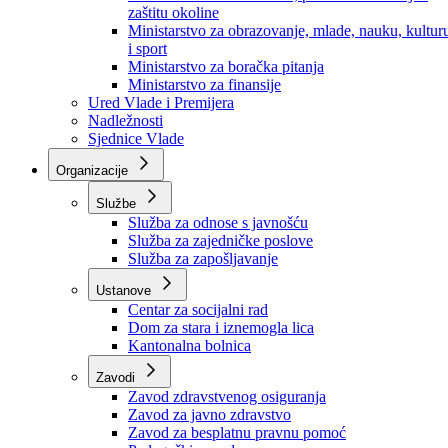
Ministarstvo za socijalnu politiku, zdravstvo,
raseljena lica i izbjeglice
Ministarstvo za urbanizam, prostorno uređenje i
zaštitu okoline
Ministarstvo za obrazovanje, mlade, nauku, kultur
i sport
Ministarstvo za boračka pitanja
Ministarstvo za finansije
Ured Vlade i Premijera
Nadležnosti
Sjednice Vlade
Organizacije
Službe
Služba za odnose s javnošću
Služba za zajedničke poslove
Služba za zapošljavanje
Ustanove
Centar za socijalni rad
Dom za stara i iznemogla lica
Kantonalna bolnica
Zavodi