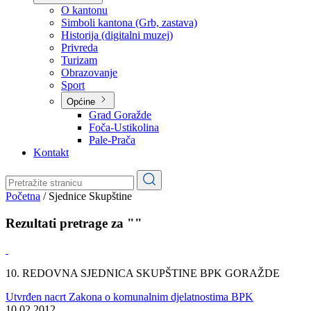
Planovi
Značajni dokumenti
O kantonu
O kantonu
Simboli kantona (Grb, zastava)
Historija (digitalni muzej)
Privreda
Turizam
Obrazovanje
Sport
Općine
Grad Goražde
Foča-Ustikolina
Pale-Prača
Kontakt
Početna
/
Sjednice Skupštine
Rezultati pretrage za ""