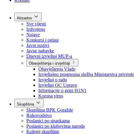
Grad Goražde
Foča-Ustikolina
Pale-Prača
Kontakt
Aktuelno
Sve vijesti
Izdvojeno
Najave
Konkursi i oglasi
Javni pozivi
Javne nabavke
Dnevni izvještaj MUP-a
Obavještenja i izvještaji
Obavještenja Vlade
Izvještajno prognozna služba Ministarstva privrede
Izvještaj o radu
Izvještaj OC Uprave
Informacije o gripi H1N1
Korona virus
Skupština
Skupština BPK Goražde
Rukovodstvo