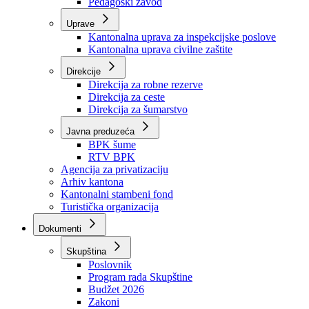
Zavod zdravstvenog osiguranja
Zavod za javno zdravstvo
Zavod za besplatnu pravnu pomoć
Pedagoški zavod
Uprave
Kantonalna uprava za inspekcijske poslove
Kantonalna uprava civilne zaštite
Direkcije
Direkcija za robne rezerve
Direkcija za ceste
Direkcija za šumarstvo
Javna preduzeća
BPK šume
RTV BPK
Agencija za privatizaciju
Arhiv kantona
Kantonalni stambeni fond
Turistička organizacija
Dokumenti
Skupština
Poslovnik