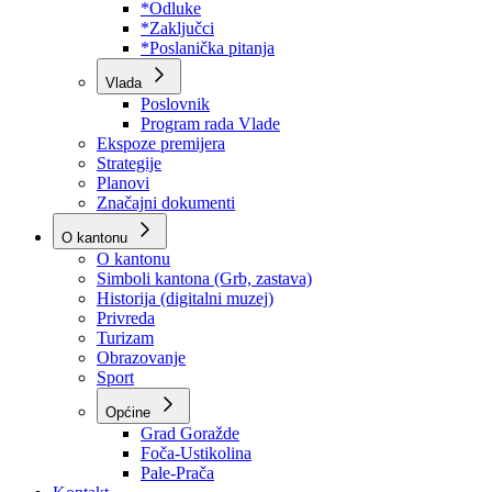
Program rada Skupštine
Budžet 2026
Zakoni
*Odluke
*Zaključci
*Poslanička pitanja
Vlada
Poslovnik
Program rada Vlade
Ekspoze premijera
Strategije
Planovi
Značajni dokumenti
O kantonu
O kantonu
Simboli kantona (Grb, zastava)
Historija (digitalni muzej)
Privreda
Turizam
Obrazovanje
Sport
Općine