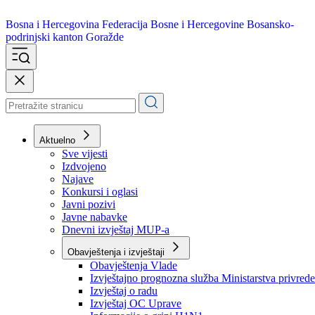
Bosna i Hercegovina
Federacija Bosne i Hercegovine
Bosansko-
podrinjski kanton Goražde
Aktuelno
Sve vijesti
Izdvojeno
Najave
Konkursi i oglasi
Javni pozivi
Javne nabavke
Dnevni izvještaj MUP-a
Obavještenja i izvještaji
Obavještenja Vlade