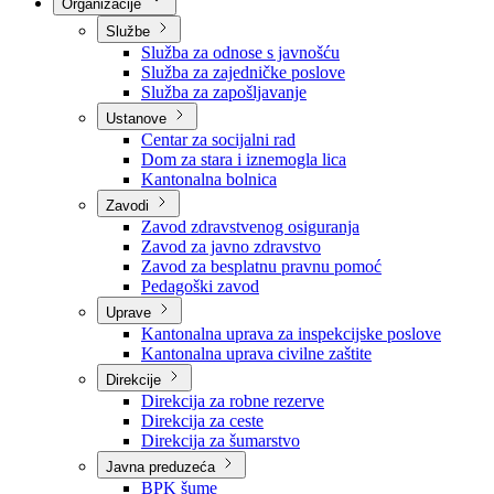
Nadležnosti
Sjednice Vlade
Organizacije
Službe
Služba za odnose s javnošću
Služba za zajedničke poslove
Služba za zapošljavanje
Ustanove
Centar za socijalni rad
Dom za stara i iznemogla lica
Kantonalna bolnica
Zavodi
Zavod zdravstvenog osiguranja
Zavod za javno zdravstvo
Zavod za besplatnu pravnu pomoć
Pedagoški zavod
Uprave
Kantonalna uprava za inspekcijske poslove
Kantonalna uprava civilne zaštite
Direkcije
Direkcija za robne rezerve
Direkcija za ceste