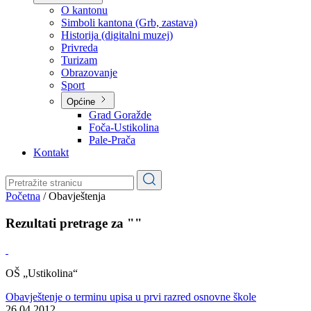
Planovi
Značajni dokumenti
O kantonu
O kantonu
Simboli kantona (Grb, zastava)
Historija (digitalni muzej)
Privreda
Turizam
Obrazovanje
Sport
Općine
Grad Goražde
Foča-Ustikolina
Pale-Prača
Kontakt
Početna
/
Obavještenja
Rezultati pretrage za ""