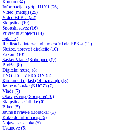
OŠ „Ustikolina“
Obavještenje o terminu upisa u prvi razred osnovne škole
26.04.2012
Filtriraj rezultate po kategoriji
Vijesti (10480)
Informacije MUP-a (4484)
Izdvajamo (2533)
Video (Dnevnik - nema nista) (1736)
Konkursi i Oglasi (1675)
Javni pozivi (1617)
Sjednice Vlade (1268)