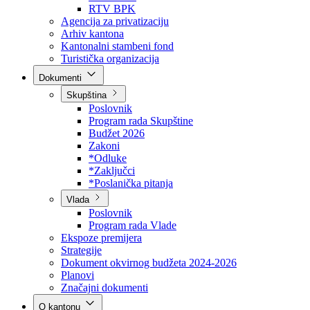
Direkcija za šumarstvo
Javna preduzeća
BPK šume
RTV BPK
Agencija za privatizaciju
Arhiv kantona
Kantonalni stambeni fond
Turistička organizacija
Dokumenti
Skupština
Poslovnik
Program rada Skupštine
Budžet 2026
Zakoni
*Odluke
*Zaključci
*Poslanička pitanja
Vlada
Poslovnik
Program rada Vlade
Ekspoze premijera
Strategije
Dokument okvirnog budžeta 2024-2026