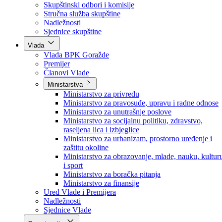
Poslanici po strankama
Poslanici po klubovima naroda
Kolegij skupštine
Skupštinski odbori i komisije
Stručna služba skupštine
Nadležnosti
Sjednice skupštine
Vlada
Vlada BPK Goražde
Premijer
Članovi Vlade
Ministarstva
Ministarstvo za privredu
Ministarstvo za pravosuđe, upravu i radne odnose
Ministarstvo za unutrašnje poslove
Ministarstvo za socijalnu politiku, zdravstvo,
raseljena lica i izbjeglice
Ministarstvo za urbanizam, prostorno uređenje i
zaštitu okoline
Ministarstvo za obrazovanje, mlade, nauku, kultur
i sport
Ministarstvo za boračka pitanja
Ministarstvo za finansije
Ured Vlade i Premijera