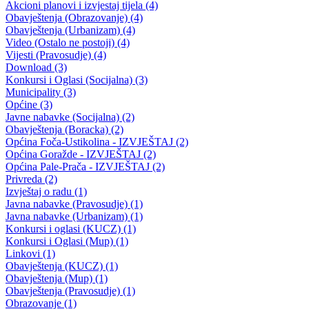
Skupstina - Aktuelnosti i novosti (508)
Korona virus (469)
Press konferencije (306)
Sjednice Skupštine (282)
Izvještaj OC Uprave (234)
News (186)
IZVJEŠTAJ - Ministarstvo za privredu (131)
Javne nabavke (113)
Najave (95)
Objava za medije (91)
Značajni dokumenti (79)
Fotogalerija (56)
Vijesti (Privreda) (45)
Obavještenja (Privreda) (35)
Kanton (34)
Informacije o gripi H1N1 (26)
Video (mediji) (25)
Video BPK-a (22)
Skupština (19)
Sportski savez (16)
Privredni subjekti (14)
bpk (13)
Realizacija interventnih mjera Vlade BPK-a (11)
Službe, uprave i direkcije (10)
Zakoni (10)