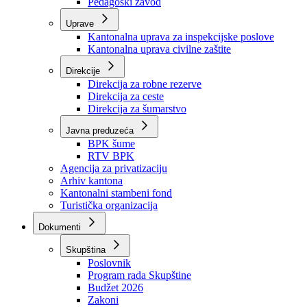
Zavod zdravstvenog osiguranja
Zavod za javno zdravstvo
Zavod za besplatnu pravnu pomoć
Pedagoški zavod
Uprave
Kantonalna uprava za inspekcijske poslove
Kantonalna uprava civilne zaštite
Direkcije
Direkcija za robne rezerve
Direkcija za ceste
Direkcija za šumarstvo
Javna preduzeća
BPK šume
RTV BPK
Agencija za privatizaciju
Arhiv kantona
Kantonalni stambeni fond
Turistička organizacija
Dokumenti
Skupština
Poslovnik