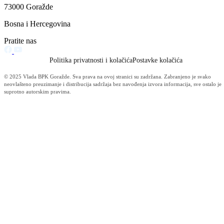
Obavještenja (Boracka) (2)
Općina Foča-Ustikolina - IZVJEŠTAJ (2)
Općina Goražde - IZVJEŠTAJ (2)
Općina Pale-Prača - IZVJEŠTAJ (2)
Privreda (2)
Izvještaj o radu (1)
Javna nabavke (Pravosudje) (1)
Javna nabavke (Urbanizam) (1)
Konkursi i oglasi (KUCZ) (1)
Konkursi i Oglasi (Mup) (1)
Linkovi (1)
Obavještenja (KUCZ) (1)
Obavještenja (Mup) (1)
Obavještenja (Pravosudje) (1)
Obrazovanje (1)
Sigurnosne informacije (1)
Službene novine (1)
Sport (1)
Tabela (Pravosudje) (1)
Vremenska prognoza (1)