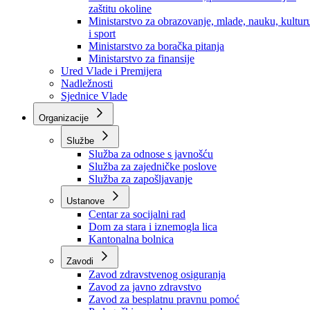
Ministarstvo za socijalnu politiku, zdravstvo,
raseljena lica i izbjeglice
Ministarstvo za urbanizam, prostorno uređenje i
zaštitu okoline
Ministarstvo za obrazovanje, mlade, nauku, kultur
i sport
Ministarstvo za boračka pitanja
Ministarstvo za finansije
Ured Vlade i Premijera
Nadležnosti
Sjednice Vlade
Organizacije
Službe
Služba za odnose s javnošću
Služba za zajedničke poslove
Služba za zapošljavanje
Ustanove
Centar za socijalni rad
Dom za stara i iznemogla lica
Kantonalna bolnica
Zavodi