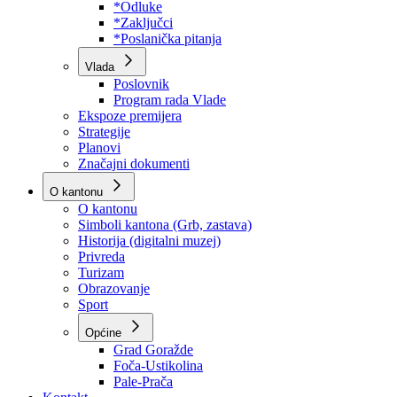
Program rada Skupštine
Budžet 2026
Zakoni
*Odluke
*Zaključci
*Poslanička pitanja
Vlada
Poslovnik
Program rada Vlade
Ekspoze premijera
Strategije
Planovi
Značajni dokumenti
O kantonu
O kantonu
Simboli kantona (Grb, zastava)
Historija (digitalni muzej)
Privreda
Turizam
Obrazovanje
Sport
Općine