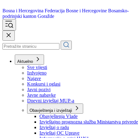
Bosna i Hercegovina
Federacija Bosne i Hercegovine
Bosansko-
podrinjski kanton Goražde
Aktuelno
Sve vijesti
Izdvojeno
Najave
Konkursi i oglasi
Javni pozivi
Javne nabavke
Dnevni izvještaj MUP-a
Obavještenja i izvještaji
Obavještenja Vlade