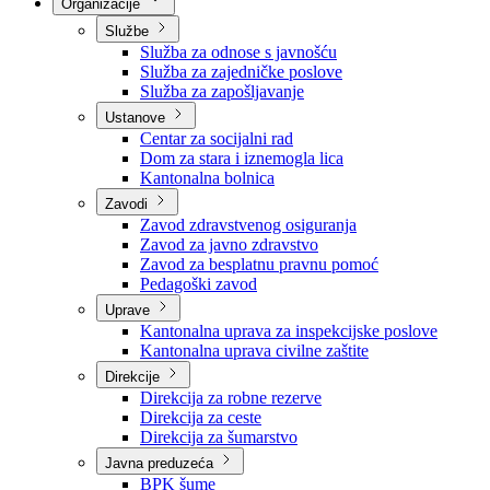
Nadležnosti
Sjednice Vlade
Organizacije
Službe
Služba za odnose s javnošću
Služba za zajedničke poslove
Služba za zapošljavanje
Ustanove
Centar za socijalni rad
Dom za stara i iznemogla lica
Kantonalna bolnica
Zavodi
Zavod zdravstvenog osiguranja
Zavod za javno zdravstvo
Zavod za besplatnu pravnu pomoć
Pedagoški zavod
Uprave
Kantonalna uprava za inspekcijske poslove
Kantonalna uprava civilne zaštite
Direkcije
Direkcija za robne rezerve
Direkcija za ceste