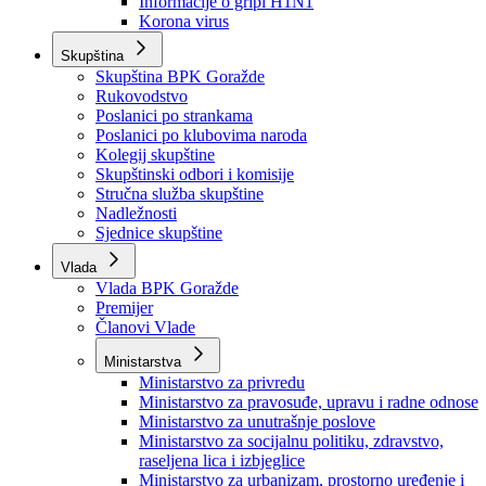
Izvještajno prognozna služba Ministarstva privrede
Izvještaj o radu
Izvještaj OC Uprave
Informacije o gripi H1N1
Korona virus
Skupština
Skupština BPK Goražde
Rukovodstvo
Poslanici po strankama
Poslanici po klubovima naroda
Kolegij skupštine
Skupštinski odbori i komisije
Stručna služba skupštine
Nadležnosti
Sjednice skupštine
Vlada
Vlada BPK Goražde
Premijer
Članovi Vlade
Ministarstva
Ministarstvo za privredu
Ministarstvo za pravosuđe, upravu i radne odnose
Ministarstvo za unutrašnje poslove