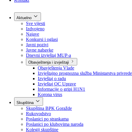
Grad Goražde
Foča-Ustikolina
Pale-Prača
Kontakt
Aktuelno
Sve vijesti
Izdvojeno
Najave
Konkursi i oglasi
Javni pozivi
Javne nabavke
Dnevni izvještaj MUP-a
Obavještenja i izvještaji
Obavještenja Vlade
Izvještajno prognozna služba Ministarstva privrede
Izvještaj o radu
Izvještaj OC Uprave
Informacije o gripi H1N1
Korona virus
Skupština
Skupština BPK Goražde
Rukovodstvo