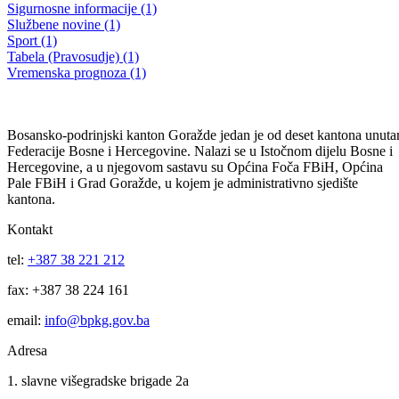
Sastav Vlade (Rotirajuce) (9)
Budžet (8)
Digitalni muzej (8)
ENGLISH VERSION (8)
Konkursi i oglasi (Obrazovanje) (8)
Javne nabavke (KUCZ) (7)
Vlada (7)
Obavještenja (Socijalna) (6)
Skupstina - Odluke (6)
Bilten (5)
Javne navavke (Boracka) (5)
Kako do informacija (5)
Najava sastanaka (5)
Ustanove (5)
Akcioni planovi i izvjestaj tijela (4)
Obavještenja (Obrazovanje) (4)
Obavještenja (Urbanizam) (4)
Video (Ostalo ne postoji) (4)
Vijesti (Pravosudje) (4)
Download (3)
Konkursi i Oglasi (Socijalna) (3)
Municipality (3)
Općine (3)
Javne nabavke (Socijalna) (2)