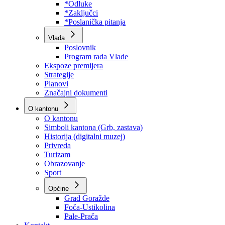
Program rada Skupštine
Budžet 2026
Zakoni
*Odluke
*Zaključci
*Poslanička pitanja
Vlada
Poslovnik
Program rada Vlade
Ekspoze premijera
Strategije
Planovi
Značajni dokumenti
O kantonu
O kantonu
Simboli kantona (Grb, zastava)
Historija (digitalni muzej)
Privreda
Turizam
Obrazovanje
Sport
Općine