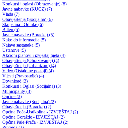
JAVNI POZIV za podnošenje aplikacija (zahtjeva i projekata) za
korištenje sredstava po Programu Podsticaja poljoprivrednoj
proizvodnji za 2012. godinu
28.06.2012