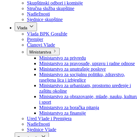
Poslanici po strankama
Poslanici po klubovima naroda
Kolegij skupštine
Skupštinski odbori i komisije
Stručna služba skupštine
Nadležnosti
Sjednice skupštine
Vlada
Vlada BPK Goražde
Premijer
Članovi Vlade
Ministarstva
Ministarstvo za privredu
Ministarstvo za pravosuđe, upravu i radne odnose
Ministarstvo za unutrašnje poslove
Ministarstvo za socijalnu politiku, zdravstvo,
raseljena lica i izbjeglice
Ministarstvo za urbanizam, prostorno uređenje i
zaštitu okoline
Ministarstvo za obrazovanje, mlade, nauku, kultur
i sport
Ministarstvo za boračka pitanja
Ministarstvo za finansije
Ured Vlade i Premijera