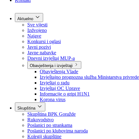
Grad Goražde
Foča-Ustikolina
Pale-Prača
Kontakt
Aktuelno
Sve vijesti
Izdvojeno
Najave
Konkursi i oglasi
Javni pozivi
Javne nabavke
Dnevni izvještaj MUP-a
Obavještenja i izvještaji
Obavještenja Vlade
Izvještajno prognozna služba Ministarstva privrede
Izvještaj o radu
Izvještaj OC Uprave
Informacije o gripi H1N1
Korona virus
Skupština
Skupština BPK Goražde
Rukovodstvo