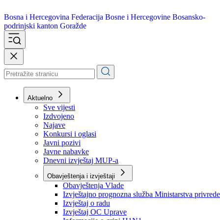
Bosna i Hercegovina
Federacija Bosne i Hercegovine
Bosansko-
podrinjski kanton Goražde
Aktuelno
Sve vijesti
Izdvojeno
Najave
Konkursi i oglasi
Javni pozivi
Javne nabavke
Dnevni izvještaj MUP-a
Obavještenja i izvještaji
Obavještenja Vlade