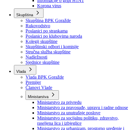
Izvještajno prognozna služba Ministarstva privrede
Izvještaj o radu
Izvještaj OC Uprave
Informacije o gripi H1N1
Korona virus
Skupština
Skupština BPK Goražde
Rukovodstvo
Poslanici po strankama
Poslanici po klubovima naroda
Kolegij skupštine
Skupštinski odbori i komisije
Stručna služba skupštine
Nadležnosti
Sjednice skupštine
Vlada
Vlada BPK Goražde
Premijer
Članovi Vlade
Ministarstva
Ministarstvo za privredu
Ministarstvo za pravosuđe, upravu i radne odnose
Ministarstvo za unutrašnje poslove