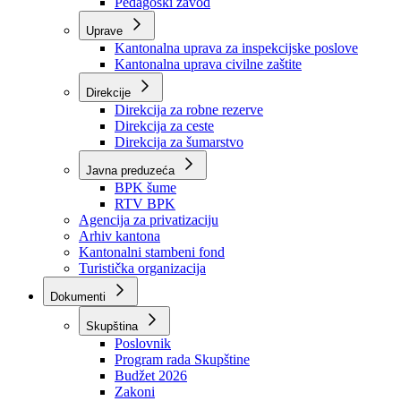
Zavod zdravstvenog osiguranja
Zavod za javno zdravstvo
Zavod za besplatnu pravnu pomoć
Pedagoški zavod
Uprave
Kantonalna uprava za inspekcijske poslove
Kantonalna uprava civilne zaštite
Direkcije
Direkcija za robne rezerve
Direkcija za ceste
Direkcija za šumarstvo
Javna preduzeća
BPK šume
RTV BPK
Agencija za privatizaciju
Arhiv kantona
Kantonalni stambeni fond
Turistička organizacija
Dokumenti
Skupština
Poslovnik