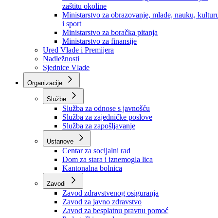
Ministarstvo za socijalnu politiku, zdravstvo,
raseljena lica i izbjeglice
Ministarstvo za urbanizam, prostorno uređenje i
zaštitu okoline
Ministarstvo za obrazovanje, mlade, nauku, kultur
i sport
Ministarstvo za boračka pitanja
Ministarstvo za finansije
Ured Vlade i Premijera
Nadležnosti
Sjednice Vlade
Organizacije
Službe
Služba za odnose s javnošću
Služba za zajedničke poslove
Služba za zapošljavanje
Ustanove
Centar za socijalni rad
Dom za stara i iznemogla lica
Kantonalna bolnica
Zavodi