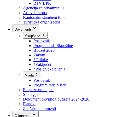
Direkcija za šumarstvo
Javna preduzeća
BPK šume
RTV BPK
Agencija za privatizaciju
Arhiv kantona
Kantonalni stambeni fond
Turistička organizacija
Dokumenti
Skupština
Poslovnik
Program rada Skupštine
Budžet 2026
Zakoni
*Odluke
*Zaključci
*Poslanička pitanja
Vlada
Poslovnik
Program rada Vlade
Ekspoze premijera
Strategije
Dokument okvirnog budžeta 2024-2026