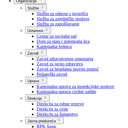
Nadležnosti
Sjednice Vlade
Organizacije
Službe
Služba za odnose s javnošću
Služba za zajedničke poslove
Služba za zapošljavanje
Ustanove
Centar za socijalni rad
Dom za stara i iznemogla lica
Kantonalna bolnica
Zavodi
Zavod zdravstvenog osiguranja
Zavod za javno zdravstvo
Zavod za besplatnu pravnu pomoć
Pedagoški zavod
Uprave
Kantonalna uprava za inspekcijske poslove
Kantonalna uprava civilne zaštite
Direkcije
Direkcija za robne rezerve
Direkcija za ceste