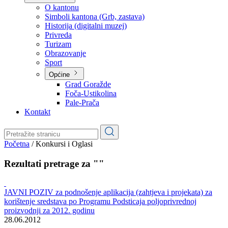
Planovi
Značajni dokumenti
O kantonu
O kantonu
Simboli kantona (Grb, zastava)
Historija (digitalni muzej)
Privreda
Turizam
Obrazovanje
Sport
Općine
Grad Goražde
Foča-Ustikolina
Pale-Prača
Kontakt
Početna
/
Konkursi i Oglasi
Rezultati pretrage za ""