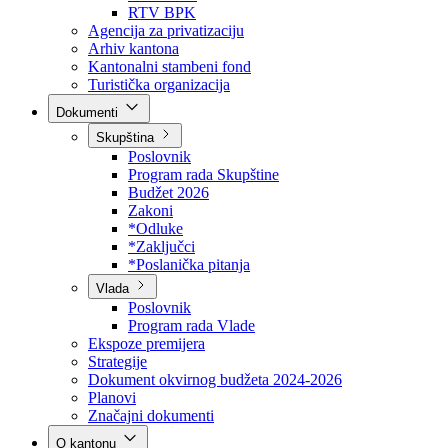
Direkcija za šumarstvo
Javna preduzeća
BPK šume
RTV BPK
Agencija za privatizaciju
Arhiv kantona
Kantonalni stambeni fond
Turistička organizacija
Dokumenti
Skupština
Poslovnik
Program rada Skupštine
Budžet 2026
Zakoni
*Odluke
*Zaključci
*Poslanička pitanja
Vlada
Poslovnik
Program rada Vlade
Ekspoze premijera
Strategije
Dokument okvirnog budžeta 2024-2026