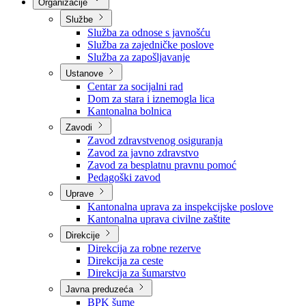
Nadležnosti
Sjednice Vlade
Organizacije
Službe
Služba za odnose s javnošću
Služba za zajedničke poslove
Služba za zapošljavanje
Ustanove
Centar za socijalni rad
Dom za stara i iznemogla lica
Kantonalna bolnica
Zavodi
Zavod zdravstvenog osiguranja
Zavod za javno zdravstvo
Zavod za besplatnu pravnu pomoć
Pedagoški zavod
Uprave
Kantonalna uprava za inspekcijske poslove
Kantonalna uprava civilne zaštite
Direkcije
Direkcija za robne rezerve
Direkcija za ceste