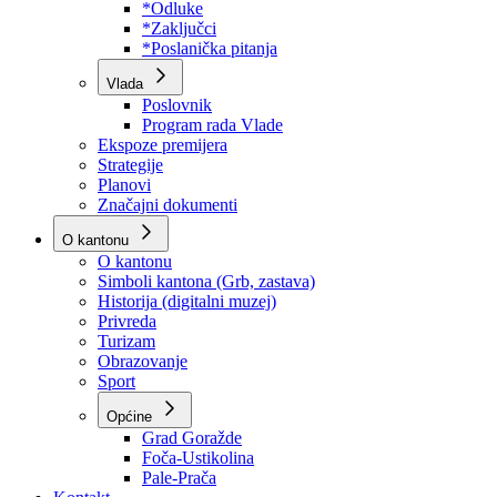
Program rada Skupštine
Budžet 2026
Zakoni
*Odluke
*Zaključci
*Poslanička pitanja
Vlada
Poslovnik
Program rada Vlade
Ekspoze premijera
Strategije
Planovi
Značajni dokumenti
O kantonu
O kantonu
Simboli kantona (Grb, zastava)
Historija (digitalni muzej)
Privreda
Turizam
Obrazovanje
Sport
Općine