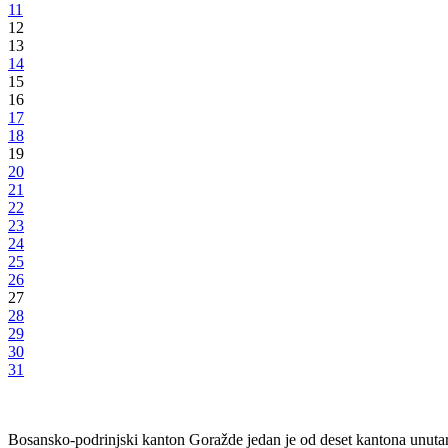
Evropski centar za mir i razvoj Univerziteta za mir Ujedinjenih nacija
Dogovorena posjeta Bosansko-podrinjskom kantonu Goražde
17.10.2013