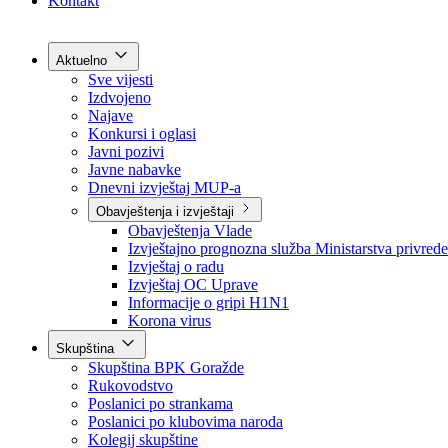
Grad Goražde
Foča-Ustikolina
Pale-Prača
Kontakt
Aktuelno
Sve vijesti
Izdvojeno
Najave
Konkursi i oglasi
Javni pozivi
Javne nabavke
Dnevni izvještaj MUP-a
Obavještenja i izvještaji
Obavještenja Vlade
Izvještajno prognozna služba Ministarstva privrede
Izvještaj o radu
Izvještaj OC Uprave
Informacije o gripi H1N1
Korona virus
Skupština
Skupština BPK Goražde
Rukovodstvo