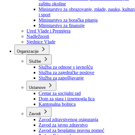
Ministarstvo za socijalnu politiku, zdravstvo,
raseljena lica i izbjeglice
Ministarstvo za urbanizam, prostorno uređenje i
zaštitu okoline
Ministarstvo za obrazovanje, mlade, nauku, kultur
i sport
Ministarstvo za boračka pitanja
Ministarstvo za finansije
Ured Vlade i Premijera
Nadležnosti
Sjednice Vlade
Organizacije
Službe
Služba za odnose s javnošću
Služba za zajedničke poslove
Služba za zapošljavanje
Ustanove
Centar za socijalni rad
Dom za stara i iznemogla lica
Kantonalna bolnica
Zavodi