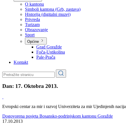
Planovi
Značajni dokumenti
O kantonu
O kantonu
Simboli kantona (Grb, zastava)
Historija (digitalni muzej)
Privreda
Turizam
Obrazovanje
Sport
Općine
Grad Goražde
Foča-Ustikolina
Pale-Prača
Kontakt
Dan:
17. Oktobra 2013.