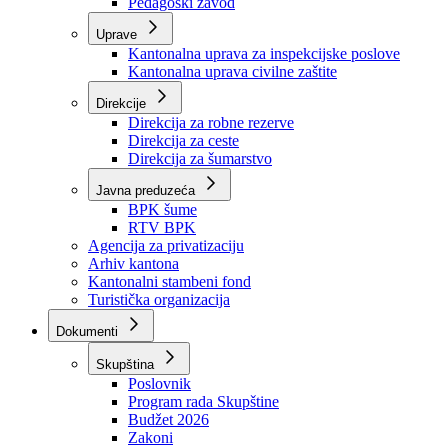
Zavod zdravstvenog osiguranja
Zavod za javno zdravstvo
Zavod za besplatnu pravnu pomoć
Pedagoški zavod
Uprave
Kantonalna uprava za inspekcijske poslove
Kantonalna uprava civilne zaštite
Direkcije
Direkcija za robne rezerve
Direkcija za ceste
Direkcija za šumarstvo
Javna preduzeća
BPK šume
RTV BPK
Agencija za privatizaciju
Arhiv kantona
Kantonalni stambeni fond
Turistička organizacija
Dokumenti
Skupština
Poslovnik