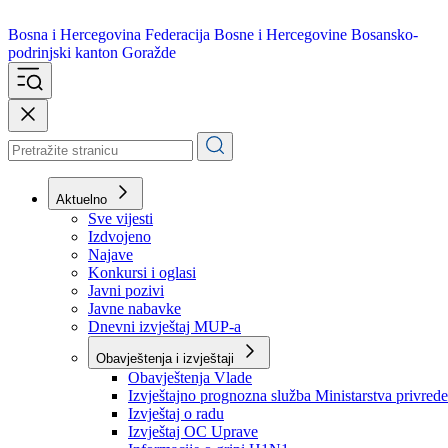
Bosna i Hercegovina
Federacija Bosne i Hercegovine
Bosansko-
podrinjski kanton Goražde
Aktuelno
Sve vijesti
Izdvojeno
Najave
Konkursi i oglasi
Javni pozivi
Javne nabavke
Dnevni izvještaj MUP-a
Obavještenja i izvještaji
Obavještenja Vlade