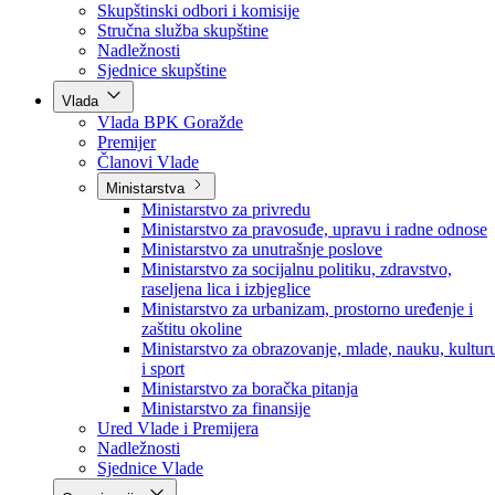
Poslanici po strankama
Poslanici po klubovima naroda
Kolegij skupštine
Skupštinski odbori i komisije
Stručna služba skupštine
Nadležnosti
Sjednice skupštine
Vlada
Vlada BPK Goražde
Premijer
Članovi Vlade
Ministarstva
Ministarstvo za privredu
Ministarstvo za pravosuđe, upravu i radne odnose
Ministarstvo za unutrašnje poslove
Ministarstvo za socijalnu politiku, zdravstvo,
raseljena lica i izbjeglice
Ministarstvo za urbanizam, prostorno uređenje i
zaštitu okoline
Ministarstvo za obrazovanje, mlade, nauku, kultur
i sport
Ministarstvo za boračka pitanja
Ministarstvo za finansije
Ured Vlade i Premijera