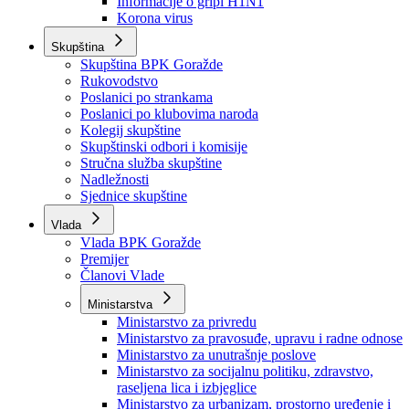
Izvještajno prognozna služba Ministarstva privrede
Izvještaj o radu
Izvještaj OC Uprave
Informacije o gripi H1N1
Korona virus
Skupština
Skupština BPK Goražde
Rukovodstvo
Poslanici po strankama
Poslanici po klubovima naroda
Kolegij skupštine
Skupštinski odbori i komisije
Stručna služba skupštine
Nadležnosti
Sjednice skupštine
Vlada
Vlada BPK Goražde
Premijer
Članovi Vlade
Ministarstva
Ministarstvo za privredu
Ministarstvo za pravosuđe, upravu i radne odnose
Ministarstvo za unutrašnje poslove