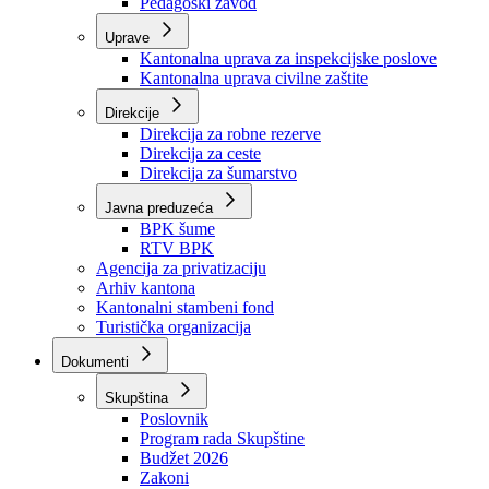
Zavod zdravstvenog osiguranja
Zavod za javno zdravstvo
Zavod za besplatnu pravnu pomoć
Pedagoški zavod
Uprave
Kantonalna uprava za inspekcijske poslove
Kantonalna uprava civilne zaštite
Direkcije
Direkcija za robne rezerve
Direkcija za ceste
Direkcija za šumarstvo
Javna preduzeća
BPK šume
RTV BPK
Agencija za privatizaciju
Arhiv kantona
Kantonalni stambeni fond
Turistička organizacija
Dokumenti
Skupština
Poslovnik