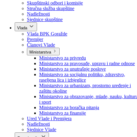
Poslanici po strankama
Poslanici po klubovima naroda
Kolegij skupštine
Skupštinski odbori i komisije
Stručna služba skupštine
Nadležnosti
Sjednice skupštine
Vlada
Vlada BPK Goražde
Premijer
Članovi Vlade
Ministarstva
Ministarstvo za privredu
Ministarstvo za pravosuđe, upravu i radne odnose
Ministarstvo za unutrašnje poslove
Ministarstvo za socijalnu politiku, zdravstvo,
raseljena lica i izbjeglice
Ministarstvo za urbanizam, prostorno uređenje i
zaštitu okoline
Ministarstvo za obrazovanje, mlade, nauku, kultur
i sport
Ministarstvo za boračka pitanja
Ministarstvo za finansije
Ured Vlade i Premijera