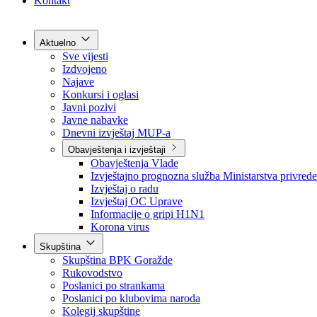
Grad Goražde
Foča-Ustikolina
Pale-Prača
Kontakt
Aktuelno
Sve vijesti
Izdvojeno
Najave
Konkursi i oglasi
Javni pozivi
Javne nabavke
Dnevni izvještaj MUP-a
Obavještenja i izvještaji
Obavještenja Vlade
Izvještajno prognozna služba Ministarstva privrede
Izvještaj o radu
Izvještaj OC Uprave
Informacije o gripi H1N1
Korona virus
Skupština
Skupština BPK Goražde
Rukovodstvo