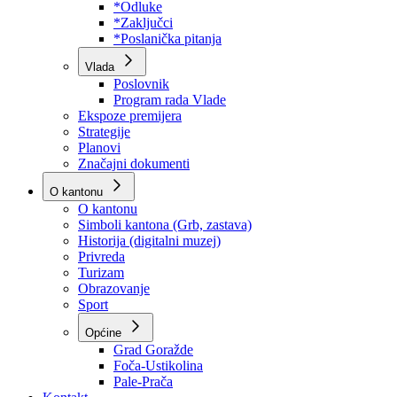
Program rada Skupštine
Budžet 2026
Zakoni
*Odluke
*Zaključci
*Poslanička pitanja
Vlada
Poslovnik
Program rada Vlade
Ekspoze premijera
Strategije
Planovi
Značajni dokumenti
O kantonu
O kantonu
Simboli kantona (Grb, zastava)
Historija (digitalni muzej)
Privreda
Turizam
Obrazovanje
Sport
Općine