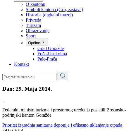
Planovi
Značajni dokumenti
O kantonu
O kantonu
Simboli kantona (Grb, zastava)
Historija (digitalni muzej)
Privreda
Turizam
Obrazovanje
Sport
Općine
Grad Goražde
Foča-Ustikolina
Pale-Prača
Kontakt
Dan:
29. Maja 2014.