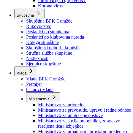
Izvještajno prognozna služba Ministarstva privrede
Izvještaj o radu
Izvještaj OC Uprave
Informacije o gripi H1N1
Korona virus
Skupština
Skupština BPK Goražde
Rukovodstvo
Poslanici po strankama
Poslanici po klubovima naroda
Kolegij skupštine
Skupštinski odbori i komisije
Stručna služba skupštine
Nadležnosti
Sjednice skupštine
Vlada
Vlada BPK Goražde
Premijer
Članovi Vlade
Ministarstva
Ministarstvo za privredu
Ministarstvo za pravosuđe, upravu i radne odnose
Ministarstvo za unutrašnje poslove