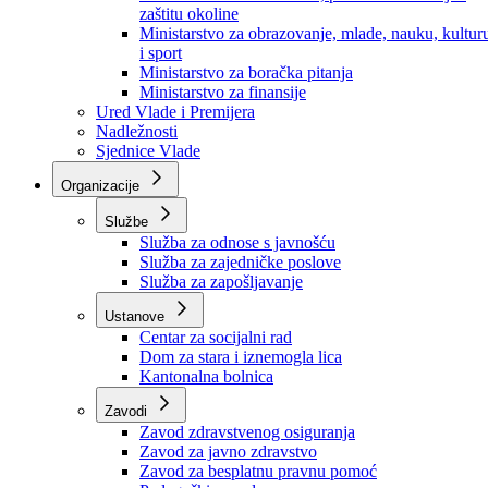
Ministarstvo za socijalnu politiku, zdravstvo,
raseljena lica i izbjeglice
Ministarstvo za urbanizam, prostorno uređenje i
zaštitu okoline
Ministarstvo za obrazovanje, mlade, nauku, kultur
i sport
Ministarstvo za boračka pitanja
Ministarstvo za finansije
Ured Vlade i Premijera
Nadležnosti
Sjednice Vlade
Organizacije
Službe
Služba za odnose s javnošću
Služba za zajedničke poslove
Služba za zapošljavanje
Ustanove
Centar za socijalni rad
Dom za stara i iznemogla lica
Kantonalna bolnica
Zavodi