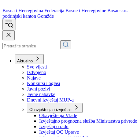
Bosna i Hercegovina
Federacija Bosne i Hercegovine
Bosansko-
podrinjski kanton Goražde
Aktuelno
Sve vijesti
Izdvojeno
Najave
Konkursi i oglasi
Javni pozivi
Javne nabavke
Dnevni izvještaj MUP-a
Obavještenja i izvještaji
Obavještenja Vlade