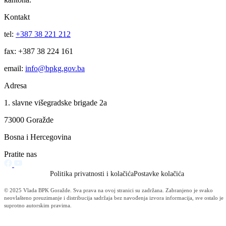
Danas zasjedala Vlada Bosansko-podrinjskog kantona Goražde
Odobreni podsticaji za poljoprivrednu proizvodnju
29.05.2014