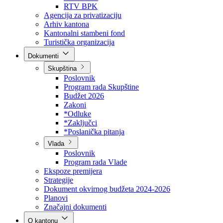
Direkcija za šumarstvo
Javna preduzeća
BPK šume
RTV BPK
Agencija za privatizaciju
Arhiv kantona
Kantonalni stambeni fond
Turistička organizacija
Dokumenti
Skupština
Poslovnik
Program rada Skupštine
Budžet 2026
Zakoni
*Odluke
*Zaključci
*Poslanička pitanja
Vlada
Poslovnik
Program rada Vlade
Ekspoze premijera
Strategije
Dokument okvirnog budžeta 2024-2026