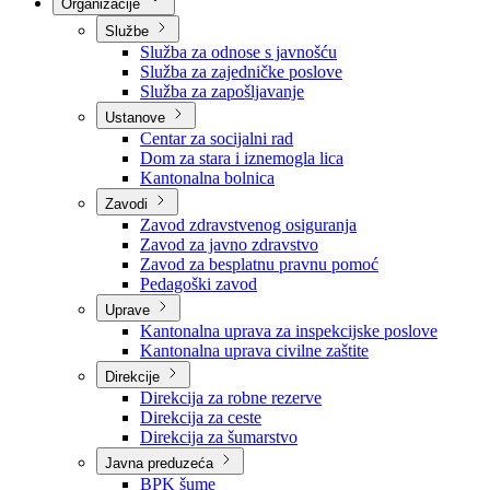
Nadležnosti
Sjednice Vlade
Organizacije
Službe
Služba za odnose s javnošću
Služba za zajedničke poslove
Služba za zapošljavanje
Ustanove
Centar za socijalni rad
Dom za stara i iznemogla lica
Kantonalna bolnica
Zavodi
Zavod zdravstvenog osiguranja
Zavod za javno zdravstvo
Zavod za besplatnu pravnu pomoć
Pedagoški zavod
Uprave
Kantonalna uprava za inspekcijske poslove
Kantonalna uprava civilne zaštite
Direkcije
Direkcija za robne rezerve
Direkcija za ceste