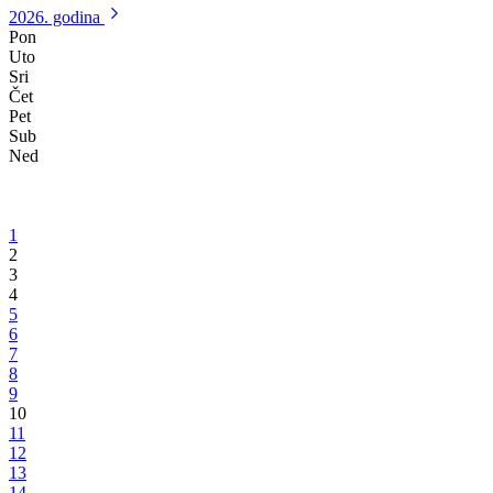
Federalni ministri turizma i prostornog uređenja posjetili Bosansko-
podrinjski kanton Goražde
Prioritet izgradnja sanitarne deponije i efikasno uklanjanje otpada
29.05.2014