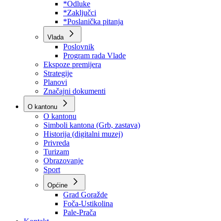
Program rada Skupštine
Budžet 2026
Zakoni
*Odluke
*Zaključci
*Poslanička pitanja
Vlada
Poslovnik
Program rada Vlade
Ekspoze premijera
Strategije
Planovi
Značajni dokumenti
O kantonu
O kantonu
Simboli kantona (Grb, zastava)
Historija (digitalni muzej)
Privreda
Turizam
Obrazovanje
Sport
Općine