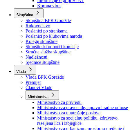
Izvještajno prognozna služba Ministarstva privrede
Izvještaj o radu
Izvještaj OC Uprave
Informacije o gripi H1N1
Korona virus
Skupština
Skupština BPK Goražde
Rukovodstvo
Poslanici po strankama
Poslanici po klubovima naroda
Kolegij skupštine
Skupštinski odbori i komisije
Stručna služba skupštine
Nadležnosti
Sjednice skupštine
Vlada
Vlada BPK Goražde
Premijer
Članovi Vlade
Ministarstva
Ministarstvo za privredu
Ministarstvo za pravosuđe, upravu i radne odnose
Ministarstvo za unutrašnje poslove