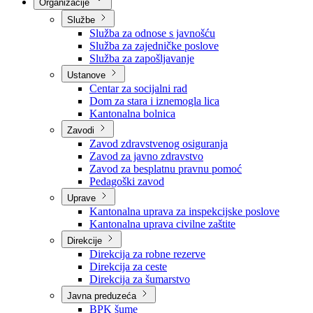
Nadležnosti
Sjednice Vlade
Organizacije
Službe
Služba za odnose s javnošću
Služba za zajedničke poslove
Služba za zapošljavanje
Ustanove
Centar za socijalni rad
Dom za stara i iznemogla lica
Kantonalna bolnica
Zavodi
Zavod zdravstvenog osiguranja
Zavod za javno zdravstvo
Zavod za besplatnu pravnu pomoć
Pedagoški zavod
Uprave
Kantonalna uprava za inspekcijske poslove
Kantonalna uprava civilne zaštite
Direkcije
Direkcija za robne rezerve
Direkcija za ceste