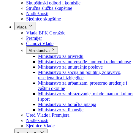
Poslanici po strankama
Poslanici po klubovima naroda
Kolegij skupštine
Skupštinski odbori i komisije
Stručna služba skupštine
Nadležnosti
Sjednice skupštine
Vlada
Vlada BPK Goražde
Premijer
Članovi Vlade
Ministarstva
Ministarstvo za privredu
Ministarstvo za pravosuđe, upravu i radne odnose
Ministarstvo za unutrašnje poslove
Ministarstvo za socijalnu politiku, zdravstvo,
raseljena lica i izbjeglice
Ministarstvo za urbanizam, prostorno uređenje i
zaštitu okoline
Ministarstvo za obrazovanje, mlade, nauku, kultur
i sport
Ministarstvo za boračka pitanja
Ministarstvo za finansije
Ured Vlade i Premijera