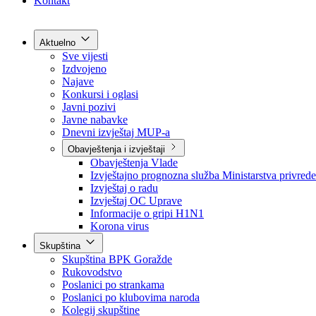
Grad Goražde
Foča-Ustikolina
Pale-Prača
Kontakt
Aktuelno
Sve vijesti
Izdvojeno
Najave
Konkursi i oglasi
Javni pozivi
Javne nabavke
Dnevni izvještaj MUP-a
Obavještenja i izvještaji
Obavještenja Vlade
Izvještajno prognozna služba Ministarstva privrede
Izvještaj o radu
Izvještaj OC Uprave
Informacije o gripi H1N1
Korona virus
Skupština
Skupština BPK Goražde
Rukovodstvo