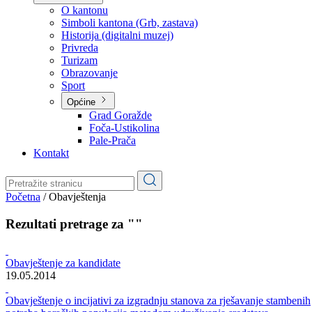
Planovi
Značajni dokumenti
O kantonu
O kantonu
Simboli kantona (Grb, zastava)
Historija (digitalni muzej)
Privreda
Turizam
Obrazovanje
Sport
Općine
Grad Goražde
Foča-Ustikolina
Pale-Prača
Kontakt
Početna
/
Obavještenja
Rezultati pretrage za ""