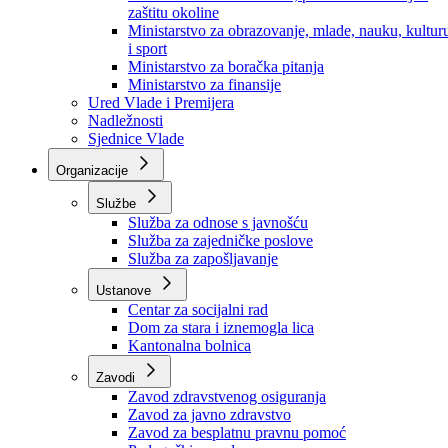
Ministarstvo za socijalnu politiku, zdravstvo,
raseljena lica i izbjeglice
Ministarstvo za urbanizam, prostorno uređenje i
zaštitu okoline
Ministarstvo za obrazovanje, mlade, nauku, kultur
i sport
Ministarstvo za boračka pitanja
Ministarstvo za finansije
Ured Vlade i Premijera
Nadležnosti
Sjednice Vlade
Organizacije
Službe
Služba za odnose s javnošću
Služba za zajedničke poslove
Služba za zapošljavanje
Ustanove
Centar za socijalni rad
Dom za stara i iznemogla lica
Kantonalna bolnica
Zavodi