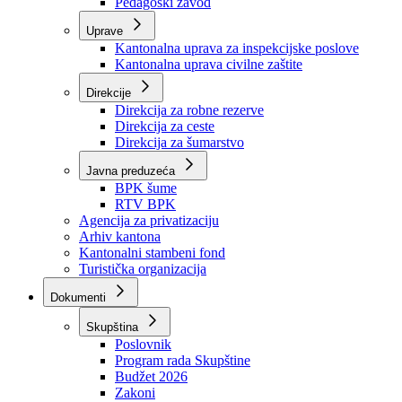
Zavod zdravstvenog osiguranja
Zavod za javno zdravstvo
Zavod za besplatnu pravnu pomoć
Pedagoški zavod
Uprave
Kantonalna uprava za inspekcijske poslove
Kantonalna uprava civilne zaštite
Direkcije
Direkcija za robne rezerve
Direkcija za ceste
Direkcija za šumarstvo
Javna preduzeća
BPK šume
RTV BPK
Agencija za privatizaciju
Arhiv kantona
Kantonalni stambeni fond
Turistička organizacija
Dokumenti
Skupština
Poslovnik