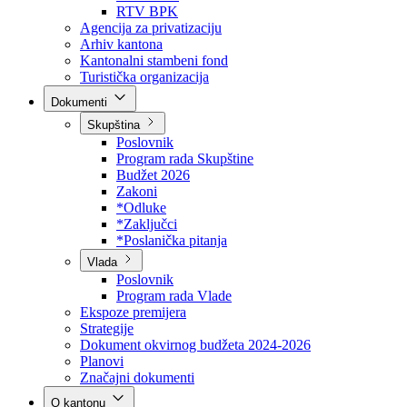
Direkcija za šumarstvo
Javna preduzeća
BPK šume
RTV BPK
Agencija za privatizaciju
Arhiv kantona
Kantonalni stambeni fond
Turistička organizacija
Dokumenti
Skupština
Poslovnik
Program rada Skupštine
Budžet 2026
Zakoni
*Odluke
*Zaključci
*Poslanička pitanja
Vlada
Poslovnik
Program rada Vlade
Ekspoze premijera
Strategije
Dokument okvirnog budžeta 2024-2026