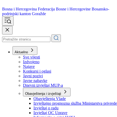
Bosna i Hercegovina
Federacija Bosne i Hercegovine
Bosansko-
podrinjski kanton Goražde
Aktuelno
Sve vijesti
Izdvojeno
Najave
Konkursi i oglasi
Javni pozivi
Javne nabavke
Dnevni izvještaj MUP-a
Obavještenja i izvještaji
Obavještenja Vlade