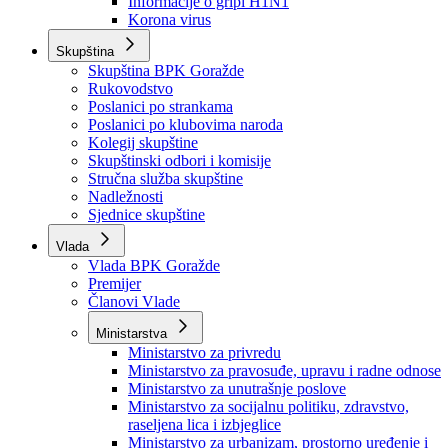
Izvještajno prognozna služba Ministarstva privrede
Izvještaj o radu
Izvještaj OC Uprave
Informacije o gripi H1N1
Korona virus
Skupština
Skupština BPK Goražde
Rukovodstvo
Poslanici po strankama
Poslanici po klubovima naroda
Kolegij skupštine
Skupštinski odbori i komisije
Stručna služba skupštine
Nadležnosti
Sjednice skupštine
Vlada
Vlada BPK Goražde
Premijer
Članovi Vlade
Ministarstva
Ministarstvo za privredu
Ministarstvo za pravosuđe, upravu i radne odnose
Ministarstvo za unutrašnje poslove