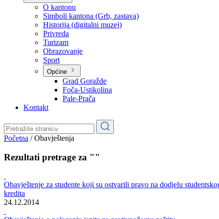
Planovi
Značajni dokumenti
O kantonu
O kantonu
Simboli kantona (Grb, zastava)
Historija (digitalni muzej)
Privreda
Turizam
Obrazovanje
Sport
Općine
Grad Goražde
Foča-Ustikolina
Pale-Prača
Kontakt
Početna
/
Obavještenja
Rezultati pretrage za ""