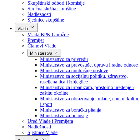
Poslanici po strankama
Poslanici po klubovima naroda
Kolegij skupštine
Skupštinski odbori i komisije
Stručna služba skupštine
Nadležnosti
Sjednice skupštine
Vlada
Vlada BPK Goražde
Premijer
Članovi Vlade
Ministarstva
Ministarstvo za privredu
Ministarstvo za pravosuđe, upravu i radne odnose
Ministarstvo za unutrašnje poslove
Ministarstvo za socijalnu politiku, zdravstvo,
raseljena lica i izbjeglice
Ministarstvo za urbanizam, prostorno uređenje i
zaštitu okoline
Ministarstvo za obrazovanje, mlade, nauku, kultur
i sport
Ministarstvo za boračka pitanja
Ministarstvo za finansije
Ured Vlade i Premijera