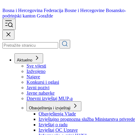
Bosna i Hercegovina
Federacija Bosne i Hercegovine
Bosansko-
podrinjski kanton Goražde
Aktuelno
Sve vijesti
Izdvojeno
Najave
Konkursi i oglasi
Javni pozivi
Javne nabavke
Dnevni izvještaj MUP-a
Obavještenja i izvještaji
Obavještenja Vlade