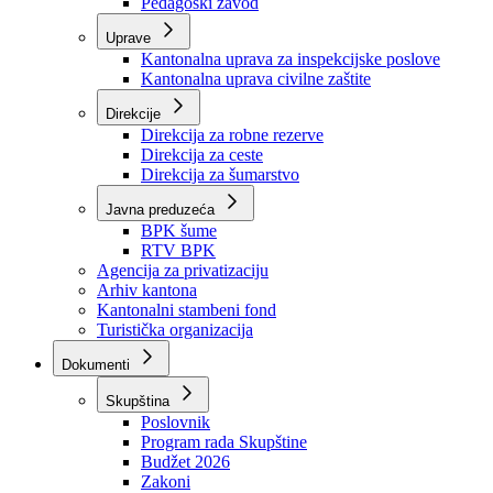
Zavod zdravstvenog osiguranja
Zavod za javno zdravstvo
Zavod za besplatnu pravnu pomoć
Pedagoški zavod
Uprave
Kantonalna uprava za inspekcijske poslove
Kantonalna uprava civilne zaštite
Direkcije
Direkcija za robne rezerve
Direkcija za ceste
Direkcija za šumarstvo
Javna preduzeća
BPK šume
RTV BPK
Agencija za privatizaciju
Arhiv kantona
Kantonalni stambeni fond
Turistička organizacija
Dokumenti
Skupština
Poslovnik