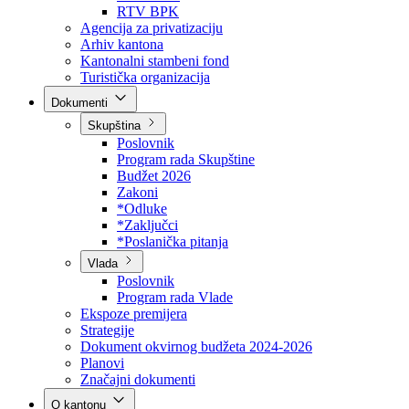
Direkcija za šumarstvo
Javna preduzeća
BPK šume
RTV BPK
Agencija za privatizaciju
Arhiv kantona
Kantonalni stambeni fond
Turistička organizacija
Dokumenti
Skupština
Poslovnik
Program rada Skupštine
Budžet 2026
Zakoni
*Odluke
*Zaključci
*Poslanička pitanja
Vlada
Poslovnik
Program rada Vlade
Ekspoze premijera
Strategije
Dokument okvirnog budžeta 2024-2026