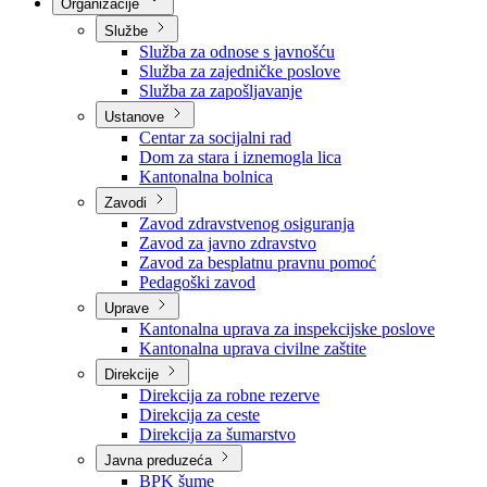
Nadležnosti
Sjednice Vlade
Organizacije
Službe
Služba za odnose s javnošću
Služba za zajedničke poslove
Služba za zapošljavanje
Ustanove
Centar za socijalni rad
Dom za stara i iznemogla lica
Kantonalna bolnica
Zavodi
Zavod zdravstvenog osiguranja
Zavod za javno zdravstvo
Zavod za besplatnu pravnu pomoć
Pedagoški zavod
Uprave
Kantonalna uprava za inspekcijske poslove
Kantonalna uprava civilne zaštite
Direkcije
Direkcija za robne rezerve
Direkcija za ceste