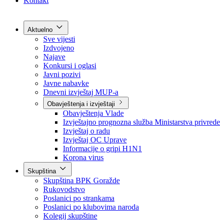
Grad Goražde
Foča-Ustikolina
Pale-Prača
Kontakt
Aktuelno
Sve vijesti
Izdvojeno
Najave
Konkursi i oglasi
Javni pozivi
Javne nabavke
Dnevni izvještaj MUP-a
Obavještenja i izvještaji
Obavještenja Vlade
Izvještajno prognozna služba Ministarstva privrede
Izvještaj o radu
Izvještaj OC Uprave
Informacije o gripi H1N1
Korona virus
Skupština
Skupština BPK Goražde
Rukovodstvo