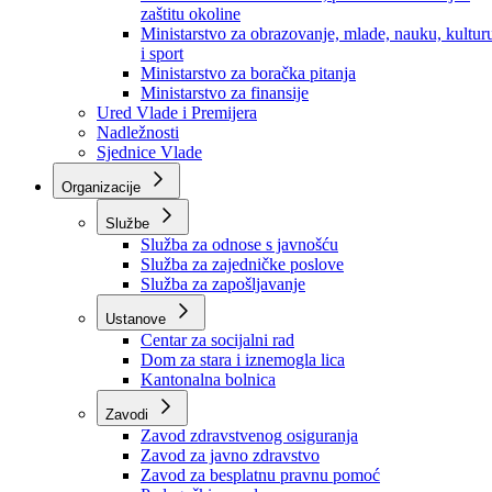
Ministarstvo za socijalnu politiku, zdravstvo,
raseljena lica i izbjeglice
Ministarstvo za urbanizam, prostorno uređenje i
zaštitu okoline
Ministarstvo za obrazovanje, mlade, nauku, kultur
i sport
Ministarstvo za boračka pitanja
Ministarstvo za finansije
Ured Vlade i Premijera
Nadležnosti
Sjednice Vlade
Organizacije
Službe
Služba za odnose s javnošću
Služba za zajedničke poslove
Služba za zapošljavanje
Ustanove
Centar za socijalni rad
Dom za stara i iznemogla lica
Kantonalna bolnica
Zavodi