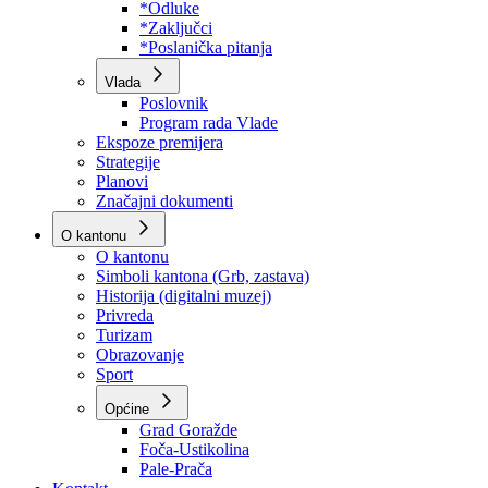
Program rada Skupštine
Budžet 2026
Zakoni
*Odluke
*Zaključci
*Poslanička pitanja
Vlada
Poslovnik
Program rada Vlade
Ekspoze premijera
Strategije
Planovi
Značajni dokumenti
O kantonu
O kantonu
Simboli kantona (Grb, zastava)
Historija (digitalni muzej)
Privreda
Turizam
Obrazovanje
Sport
Općine