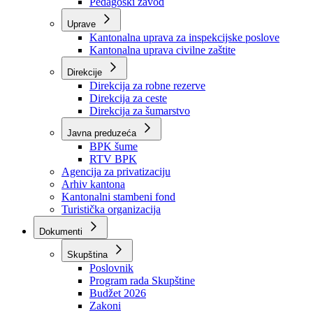
Zavod zdravstvenog osiguranja
Zavod za javno zdravstvo
Zavod za besplatnu pravnu pomoć
Pedagoški zavod
Uprave
Kantonalna uprava za inspekcijske poslove
Kantonalna uprava civilne zaštite
Direkcije
Direkcija za robne rezerve
Direkcija za ceste
Direkcija za šumarstvo
Javna preduzeća
BPK šume
RTV BPK
Agencija za privatizaciju
Arhiv kantona
Kantonalni stambeni fond
Turistička organizacija
Dokumenti
Skupština
Poslovnik