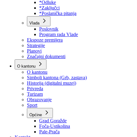
Program rada Skupštine
Budžet 2026
Zakoni
*Odluke
*Zaključci
*Poslanička pitanja
Vlada
Poslovnik
Program rada Vlade
Ekspoze premijera
Strategije
Planovi
Značajni dokumenti
O kantonu
O kantonu
Simboli kantona (Grb, zastava)
Historija (digitalni muzej)
Privreda
Turizam
Obrazovanje
Sport
Općine