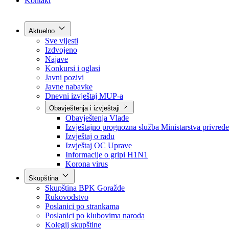
Grad Goražde
Foča-Ustikolina
Pale-Prača
Kontakt
Aktuelno
Sve vijesti
Izdvojeno
Najave
Konkursi i oglasi
Javni pozivi
Javne nabavke
Dnevni izvještaj MUP-a
Obavještenja i izvještaji
Obavještenja Vlade
Izvještajno prognozna služba Ministarstva privrede
Izvještaj o radu
Izvještaj OC Uprave
Informacije o gripi H1N1
Korona virus
Skupština
Skupština BPK Goražde
Rukovodstvo