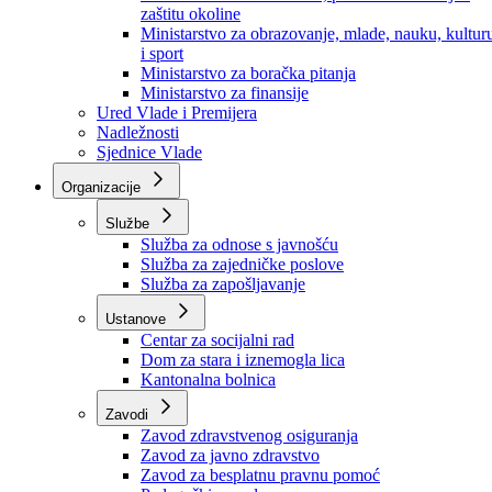
Ministarstvo za socijalnu politiku, zdravstvo,
raseljena lica i izbjeglice
Ministarstvo za urbanizam, prostorno uređenje i
zaštitu okoline
Ministarstvo za obrazovanje, mlade, nauku, kultur
i sport
Ministarstvo za boračka pitanja
Ministarstvo za finansije
Ured Vlade i Premijera
Nadležnosti
Sjednice Vlade
Organizacije
Službe
Služba za odnose s javnošću
Služba za zajedničke poslove
Služba za zapošljavanje
Ustanove
Centar za socijalni rad
Dom za stara i iznemogla lica
Kantonalna bolnica
Zavodi