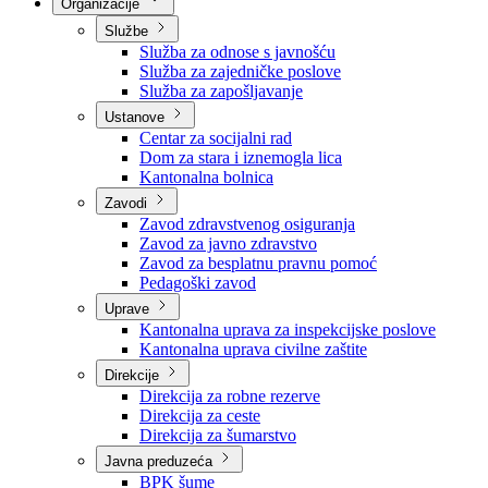
Nadležnosti
Sjednice Vlade
Organizacije
Službe
Služba za odnose s javnošću
Služba za zajedničke poslove
Služba za zapošljavanje
Ustanove
Centar za socijalni rad
Dom za stara i iznemogla lica
Kantonalna bolnica
Zavodi
Zavod zdravstvenog osiguranja
Zavod za javno zdravstvo
Zavod za besplatnu pravnu pomoć
Pedagoški zavod
Uprave
Kantonalna uprava za inspekcijske poslove
Kantonalna uprava civilne zaštite
Direkcije
Direkcija za robne rezerve
Direkcija za ceste