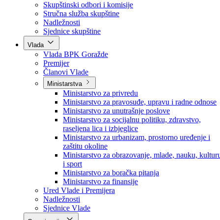
Poslanici po strankama
Poslanici po klubovima naroda
Kolegij skupštine
Skupštinski odbori i komisije
Stručna služba skupštine
Nadležnosti
Sjednice skupštine
Vlada
Vlada BPK Goražde
Premijer
Članovi Vlade
Ministarstva
Ministarstvo za privredu
Ministarstvo za pravosuđe, upravu i radne odnose
Ministarstvo za unutrašnje poslove
Ministarstvo za socijalnu politiku, zdravstvo,
raseljena lica i izbjeglice
Ministarstvo za urbanizam, prostorno uređenje i
zaštitu okoline
Ministarstvo za obrazovanje, mlade, nauku, kultur
i sport
Ministarstvo za boračka pitanja
Ministarstvo za finansije
Ured Vlade i Premijera