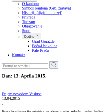
Planovi
Značajni dokumenti
O kantonu
O kantonu
Simboli kantona (Grb, zastava)
Historija (digitalni muzej)
Privreda
Turizam
Obrazovanje
Sport
Općine
Grad Goražde
Foča-Ustikolina
Pale-Prača
Kontakt
Dan:
13. Aprila 2015.