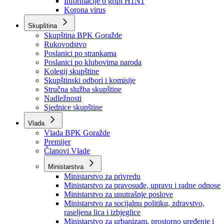
Izvještajno prognozna služba Ministarstva privrede
Izvještaj o radu
Izvještaj OC Uprave
Informacije o gripi H1N1
Korona virus
Skupština
Skupština BPK Goražde
Rukovodstvo
Poslanici po strankama
Poslanici po klubovima naroda
Kolegij skupštine
Skupštinski odbori i komisije
Stručna služba skupštine
Nadležnosti
Sjednice skupštine
Vlada
Vlada BPK Goražde
Premijer
Članovi Vlade
Ministarstva
Ministarstvo za privredu
Ministarstvo za pravosuđe, upravu i radne odnose
Ministarstvo za unutrašnje poslove