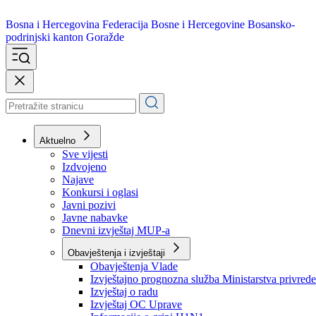
Bosna i Hercegovina
Federacija Bosne i Hercegovine
Bosansko-
podrinjski kanton Goražde
Aktuelno
Sve vijesti
Izdvojeno
Najave
Konkursi i oglasi
Javni pozivi
Javne nabavke
Dnevni izvještaj MUP-a
Obavještenja i izvještaji
Obavještenja Vlade