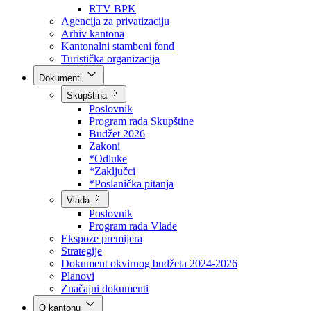
Direkcija za šumarstvo
Javna preduzeća
BPK šume
RTV BPK
Agencija za privatizaciju
Arhiv kantona
Kantonalni stambeni fond
Turistička organizacija
Dokumenti
Skupština
Poslovnik
Program rada Skupštine
Budžet 2026
Zakoni
*Odluke
*Zaključci
*Poslanička pitanja
Vlada
Poslovnik
Program rada Vlade
Ekspoze premijera
Strategije
Dokument okvirnog budžeta 2024-2026