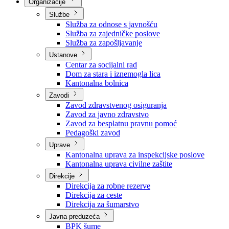
Nadležnosti
Sjednice Vlade
Organizacije
Službe
Služba za odnose s javnošću
Služba za zajedničke poslove
Služba za zapošljavanje
Ustanove
Centar za socijalni rad
Dom za stara i iznemogla lica
Kantonalna bolnica
Zavodi
Zavod zdravstvenog osiguranja
Zavod za javno zdravstvo
Zavod za besplatnu pravnu pomoć
Pedagoški zavod
Uprave
Kantonalna uprava za inspekcijske poslove
Kantonalna uprava civilne zaštite
Direkcije
Direkcija za robne rezerve
Direkcija za ceste