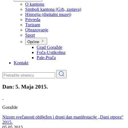
Planovi
Značajni dokumenti
O kantonu
O kantonu
Simboli kantona (Grb, zastava)
Historija (digitalni muzej)
Privreda
Turizam
Obrazovanje
Sport
Općine
Grad Goražde
Foča-Ustikolina
Pale-Prača
Kontakt
Dan:
5. Maja 2015.