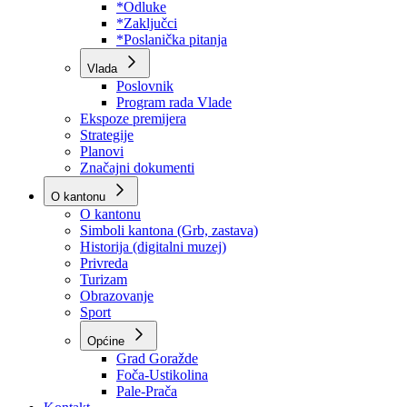
Program rada Skupštine
Budžet 2026
Zakoni
*Odluke
*Zaključci
*Poslanička pitanja
Vlada
Poslovnik
Program rada Vlade
Ekspoze premijera
Strategije
Planovi
Značajni dokumenti
O kantonu
O kantonu
Simboli kantona (Grb, zastava)
Historija (digitalni muzej)
Privreda
Turizam
Obrazovanje
Sport
Općine