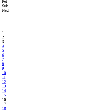
Goražde
Nizom svečanosti obilježen i drugi dan manifestacije „Dani otpora“
2015.
05.05.2015