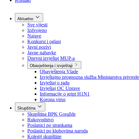
Grad Goražde
Foča-Ustikolina
Pale-Prača
Kontakt
Aktuelno
Sve vijesti
Izdvojeno
Najave
Konkursi i oglasi
Javni pozivi
Javne nabavke
Dnevni izvještaj MUP-a
Obavještenja i izvještaji
Obavještenja Vlade
Izvještajno prognozna služba Ministarstva privrede
Izvještaj o radu
Izvještaj OC Uprave
Informacije o gripi H1N1
Korona virus
Skupština
Skupština BPK Goražde
Rukovodstvo