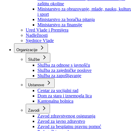
Ministarstvo za socijalnu politiku, zdravstvo,
raseljena lica i izbjeglice
Ministarstvo za urbanizam, prostorno uređenje i
zaštitu okoline
Ministarstvo za obrazovanje, mlade, nauku, kultur
i sport
Ministarstvo za boračka pitanja
Ministarstvo za finansije
Ured Vlade i Premijera
Nadležnosti
Sjednice Vlade
Organizacije
Službe
Služba za odnose s javnošću
Služba za zajedničke poslove
Služba za zapošljavanje
Ustanove
Centar za socijalni rad
Dom za stara i iznemogla lica
Kantonalna bolnica
Zavodi