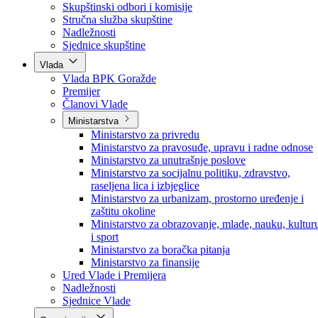
Poslanici po strankama
Poslanici po klubovima naroda
Kolegij skupštine
Skupštinski odbori i komisije
Stručna služba skupštine
Nadležnosti
Sjednice skupštine
Vlada
Vlada BPK Goražde
Premijer
Članovi Vlade
Ministarstva
Ministarstvo za privredu
Ministarstvo za pravosuđe, upravu i radne odnose
Ministarstvo za unutrašnje poslove
Ministarstvo za socijalnu politiku, zdravstvo,
raseljena lica i izbjeglice
Ministarstvo za urbanizam, prostorno uređenje i
zaštitu okoline
Ministarstvo za obrazovanje, mlade, nauku, kultur
i sport
Ministarstvo za boračka pitanja
Ministarstvo za finansije
Ured Vlade i Premijera