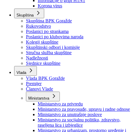
Izvještajno prognozna služba Ministarstva privrede
Izvještaj o radu
Izvještaj OC Uprave
Informacije o gripi H1N1
Korona virus
Skupština
Skupština BPK Goražde
Rukovodstvo
Poslanici po strankama
Poslanici po klubovima naroda
Kolegij skupštine
Skupštinski odbori i komisije
Stručna služba skupštine
Nadležnosti
Sjednice skupštine
Vlada
Vlada BPK Goražde
Premijer
Članovi Vlade
Ministarstva
Ministarstvo za privredu
Ministarstvo za pravosuđe, upravu i radne odnose
Ministarstvo za unutrašnje poslove