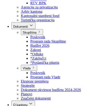
Direkcija za šumarstvo
Javna preduzeća
BPK šume
RTV BPK
Agencija za privatizaciju
Arhiv kantona
Kantonalni stambeni fond
Turistička organizacija
Dokumenti
Skupština
Poslovnik
Program rada Skupštine
Budžet 2026
Zakoni
*Odluke
*Zaključci
*Poslanička pitanja
Vlada
Poslovnik
Program rada Vlade
Ekspoze premijera
Strategije
Dokument okvirnog budžeta 2024-2026