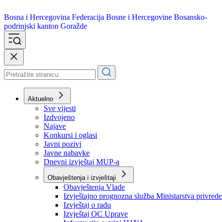
Bosna i Hercegovina
Federacija Bosne i Hercegovine
Bosansko-
podrinjski kanton Goražde
Aktuelno
Sve vijesti
Izdvojeno
Najave
Konkursi i oglasi
Javni pozivi
Javne nabavke
Dnevni izvještaj MUP-a
Obavještenja i izvještaji
Obavještenja Vlade