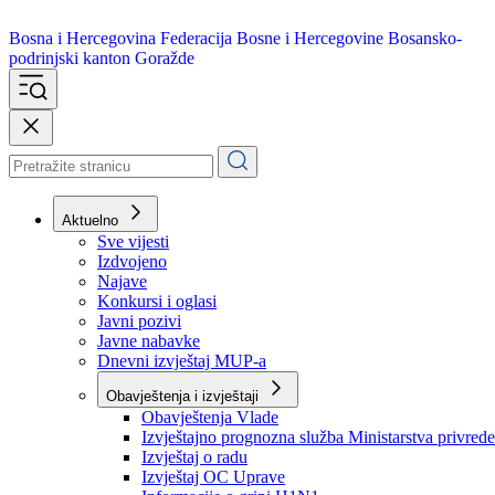
Bosna i Hercegovina
Federacija Bosne i Hercegovine
Bosansko-
podrinjski kanton Goražde
Aktuelno
Sve vijesti
Izdvojeno
Najave
Konkursi i oglasi
Javni pozivi
Javne nabavke
Dnevni izvještaj MUP-a
Obavještenja i izvještaji
Obavještenja Vlade