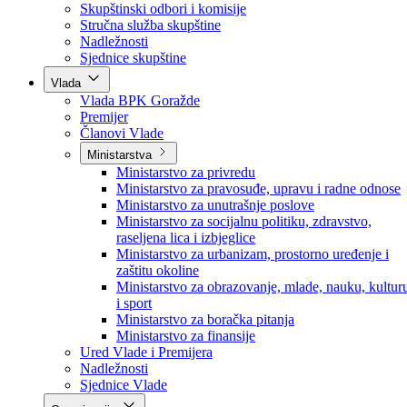
Poslanici po strankama
Poslanici po klubovima naroda
Kolegij skupštine
Skupštinski odbori i komisije
Stručna služba skupštine
Nadležnosti
Sjednice skupštine
Vlada
Vlada BPK Goražde
Premijer
Članovi Vlade
Ministarstva
Ministarstvo za privredu
Ministarstvo za pravosuđe, upravu i radne odnose
Ministarstvo za unutrašnje poslove
Ministarstvo za socijalnu politiku, zdravstvo,
raseljena lica i izbjeglice
Ministarstvo za urbanizam, prostorno uređenje i
zaštitu okoline
Ministarstvo za obrazovanje, mlade, nauku, kultur
i sport
Ministarstvo za boračka pitanja
Ministarstvo za finansije
Ured Vlade i Premijera