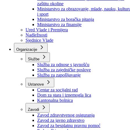
Ministarstvo za socijalnu politiku, zdravstvo,
raseljena lica i izbjeglice
Ministarstvo za urbanizam, prostorno uređenje i
zaštitu okoline
Ministarstvo za obrazovanje, mlade, nauku, kultur
i sport
Ministarstvo za boračka pitanja
Ministarstvo za finansije
Ured Vlade i Premijera
Nadležnosti
Sjednice Vlade
Organizacije
Službe
Služba za odnose s javnošću
Služba za zajedničke poslove
Služba za zapošljavanje
Ustanove
Centar za socijalni rad
Dom za stara i iznemogla lica
Kantonalna bolnica
Zavodi