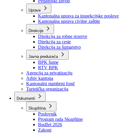
Zavod zdravstvenog osiguranja
Zavod za javno zdravstvo
Zavod za besplatnu pravnu pomoć
Pedagoški zavod
Uprave
Kantonalna uprava za inspekcijske poslove
Kantonalna uprava civilne zaštite
Direkcije
Direkcija za robne rezerve
Direkcija za ceste
Direkcija za šumarstvo
Javna preduzeća
BPK šume
RTV BPK
Agencija za privatizaciju
Arhiv kantona
Kantonalni stambeni fond
Turistička organizacija
Dokumenti
Skupština
Poslovnik