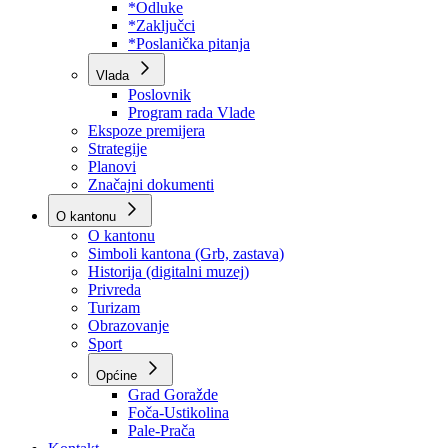
Program rada Skupštine
Budžet 2026
Zakoni
*Odluke
*Zaključci
*Poslanička pitanja
Vlada
Poslovnik
Program rada Vlade
Ekspoze premijera
Strategije
Planovi
Značajni dokumenti
O kantonu
O kantonu
Simboli kantona (Grb, zastava)
Historija (digitalni muzej)
Privreda
Turizam
Obrazovanje
Sport
Općine