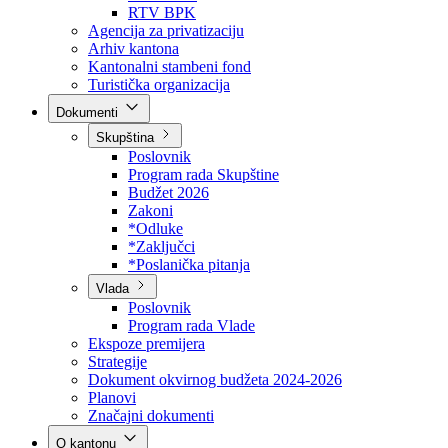
Direkcija za šumarstvo
Javna preduzeća
BPK šume
RTV BPK
Agencija za privatizaciju
Arhiv kantona
Kantonalni stambeni fond
Turistička organizacija
Dokumenti
Skupština
Poslovnik
Program rada Skupštine
Budžet 2026
Zakoni
*Odluke
*Zaključci
*Poslanička pitanja
Vlada
Poslovnik
Program rada Vlade
Ekspoze premijera
Strategije
Dokument okvirnog budžeta 2024-2026