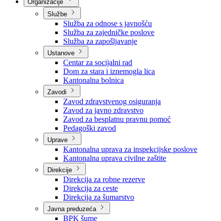
Nadležnosti
Sjednice Vlade
Organizacije
Službe
Služba za odnose s javnošću
Služba za zajedničke poslove
Služba za zapošljavanje
Ustanove
Centar za socijalni rad
Dom za stara i iznemogla lica
Kantonalna bolnica
Zavodi
Zavod zdravstvenog osiguranja
Zavod za javno zdravstvo
Zavod za besplatnu pravnu pomoć
Pedagoški zavod
Uprave
Kantonalna uprava za inspekcijske poslove
Kantonalna uprava civilne zaštite
Direkcije
Direkcija za robne rezerve
Direkcija za ceste