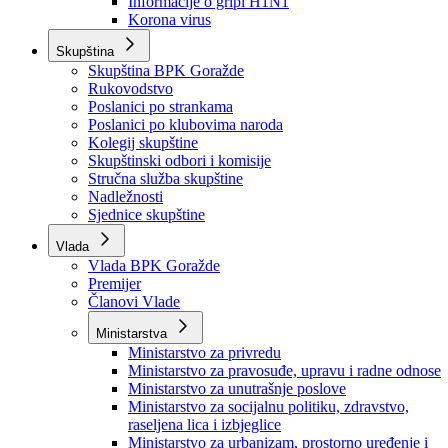
Izvještajno prognozna služba Ministarstva privrede
Izvještaj o radu
Izvještaj OC Uprave
Informacije o gripi H1N1
Korona virus
Skupština
Skupština BPK Goražde
Rukovodstvo
Poslanici po strankama
Poslanici po klubovima naroda
Kolegij skupštine
Skupštinski odbori i komisije
Stručna služba skupštine
Nadležnosti
Sjednice skupštine
Vlada
Vlada BPK Goražde
Premijer
Članovi Vlade
Ministarstva
Ministarstvo za privredu
Ministarstvo za pravosuđe, upravu i radne odnose
Ministarstvo za unutrašnje poslove