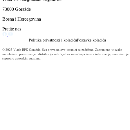
Komisija za budžet, finansije i administrativna pitanja Skupštine BPK
a
Razmatran Prijedlog zakona o izmjenama Zakona o naknadama plaća
poslanika i plaćama funkcionera
22.07.2015
Dnevnik RTV BPK-a 21.07.2015.
22.07.2015