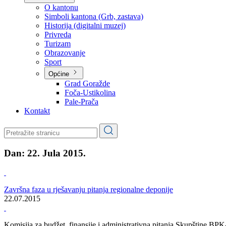
Planovi
Značajni dokumenti
O kantonu
O kantonu
Simboli kantona (Grb, zastava)
Historija (digitalni muzej)
Privreda
Turizam
Obrazovanje
Sport
Općine
Grad Goražde
Foča-Ustikolina
Pale-Prača
Kontakt
Dan:
22. Jula 2015.