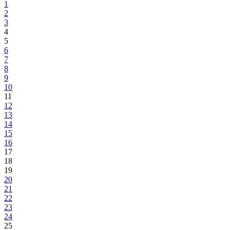
Završna faza u rješavanju pitanja regionalne deponije
22.07.2015