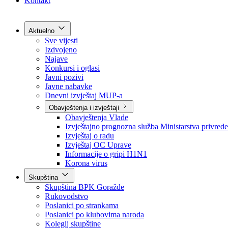
Grad Goražde
Foča-Ustikolina
Pale-Prača
Kontakt
Aktuelno
Sve vijesti
Izdvojeno
Najave
Konkursi i oglasi
Javni pozivi
Javne nabavke
Dnevni izvještaj MUP-a
Obavještenja i izvještaji
Obavještenja Vlade
Izvještajno prognozna služba Ministarstva privrede
Izvještaj o radu
Izvještaj OC Uprave
Informacije o gripi H1N1
Korona virus
Skupština
Skupština BPK Goražde
Rukovodstvo