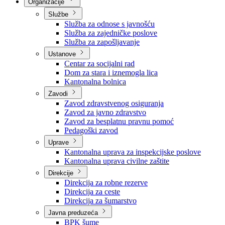
Nadležnosti
Sjednice Vlade
Organizacije
Službe
Služba za odnose s javnošću
Služba za zajedničke poslove
Služba za zapošljavanje
Ustanove
Centar za socijalni rad
Dom za stara i iznemogla lica
Kantonalna bolnica
Zavodi
Zavod zdravstvenog osiguranja
Zavod za javno zdravstvo
Zavod za besplatnu pravnu pomoć
Pedagoški zavod
Uprave
Kantonalna uprava za inspekcijske poslove
Kantonalna uprava civilne zaštite
Direkcije
Direkcija za robne rezerve
Direkcija za ceste