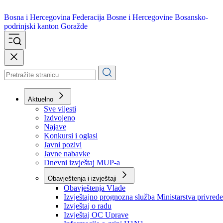
Bosna i Hercegovina
Federacija Bosne i Hercegovine
Bosansko-
podrinjski kanton Goražde
Aktuelno
Sve vijesti
Izdvojeno
Najave
Konkursi i oglasi
Javni pozivi
Javne nabavke
Dnevni izvještaj MUP-a
Obavještenja i izvještaji
Obavještenja Vlade