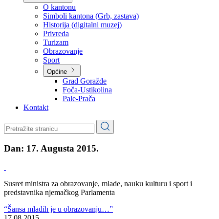
Planovi
Značajni dokumenti
O kantonu
O kantonu
Simboli kantona (Grb, zastava)
Historija (digitalni muzej)
Privreda
Turizam
Obrazovanje
Sport
Općine
Grad Goražde
Foča-Ustikolina
Pale-Prača
Kontakt
Dan:
17. Augusta 2015.