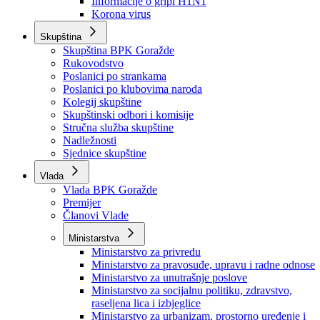
Izvještajno prognozna služba Ministarstva privrede
Izvještaj o radu
Izvještaj OC Uprave
Informacije o gripi H1N1
Korona virus
Skupština
Skupština BPK Goražde
Rukovodstvo
Poslanici po strankama
Poslanici po klubovima naroda
Kolegij skupštine
Skupštinski odbori i komisije
Stručna služba skupštine
Nadležnosti
Sjednice skupštine
Vlada
Vlada BPK Goražde
Premijer
Članovi Vlade
Ministarstva
Ministarstvo za privredu
Ministarstvo za pravosuđe, upravu i radne odnose
Ministarstvo za unutrašnje poslove