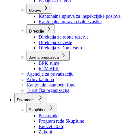
Zavod zdravstvenog osiguranja
Zavod za javno zdravstvo
Zavod za besplatnu pravnu pomoć
Pedagoški zavod
Uprave
Kantonalna uprava za inspekcijske poslove
Kantonalna uprava civilne zaštite
Direkcije
Direkcija za robne rezerve
Direkcija za ceste
Direkcija za šumarstvo
Javna preduzeća
BPK šume
RTV BPK
Agencija za privatizaciju
Arhiv kantona
Kantonalni stambeni fond
Turistička organizacija
Dokumenti
Skupština
Poslovnik