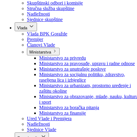
Poslanici po strankama
Poslanici po klubovima naroda
Kolegij skupštine
Skupštinski odbori i komisije
Stručna služba skupštine
Nadležnosti
Sjednice skupštine
Vlada
Vlada BPK Goražde
Premijer
Članovi Vlade
Ministarstva
Ministarstvo za privredu
Ministarstvo za pravosuđe, upravu i radne odnose
Ministarstvo za unutrašnje poslove
Ministarstvo za socijalnu politiku, zdravstvo,
raseljena lica i izbjeglice
Ministarstvo za urbanizam, prostorno uređenje i
zaštitu okoline
Ministarstvo za obrazovanje, mlade, nauku, kultur
i sport
Ministarstvo za boračka pitanja
Ministarstvo za finansije
Ured Vlade i Premijera