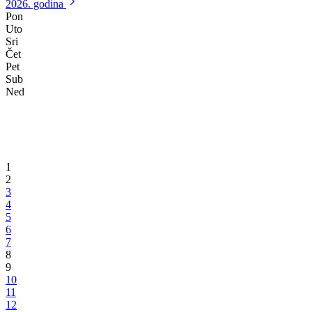
Susret ministra za obrazovanje, mlade, nauku kulturu i sport i
predstavnika njemačkog Parlamenta
“Šansa mladih je u obrazovanju…”
17.08.2015