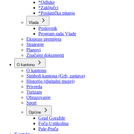
Program rada Skupštine
Budžet 2026
Zakoni
*Odluke
*Zaključci
*Poslanička pitanja
Vlada
Poslovnik
Program rada Vlade
Ekspoze premijera
Strategije
Planovi
Značajni dokumenti
O kantonu
O kantonu
Simboli kantona (Grb, zastava)
Historija (digitalni muzej)
Privreda
Turizam
Obrazovanje
Sport
Općine