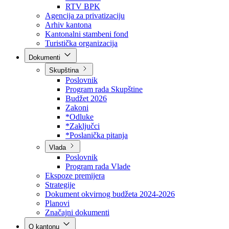
Direkcija za šumarstvo
Javna preduzeća
BPK šume
RTV BPK
Agencija za privatizaciju
Arhiv kantona
Kantonalni stambeni fond
Turistička organizacija
Dokumenti
Skupština
Poslovnik
Program rada Skupštine
Budžet 2026
Zakoni
*Odluke
*Zaključci
*Poslanička pitanja
Vlada
Poslovnik
Program rada Vlade
Ekspoze premijera
Strategije
Dokument okvirnog budžeta 2024-2026