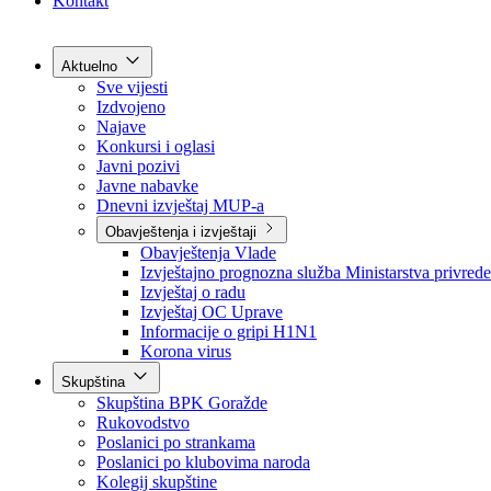
Grad Goražde
Foča-Ustikolina
Pale-Prača
Kontakt
Aktuelno
Sve vijesti
Izdvojeno
Najave
Konkursi i oglasi
Javni pozivi
Javne nabavke
Dnevni izvještaj MUP-a
Obavještenja i izvještaji
Obavještenja Vlade
Izvještajno prognozna služba Ministarstva privrede
Izvještaj o radu
Izvještaj OC Uprave
Informacije o gripi H1N1
Korona virus
Skupština
Skupština BPK Goražde
Rukovodstvo