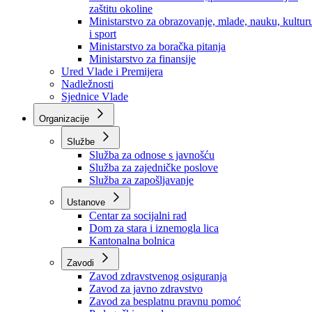
Ministarstvo za socijalnu politiku, zdravstvo,
raseljena lica i izbjeglice
Ministarstvo za urbanizam, prostorno uređenje i
zaštitu okoline
Ministarstvo za obrazovanje, mlade, nauku, kultur
i sport
Ministarstvo za boračka pitanja
Ministarstvo za finansije
Ured Vlade i Premijera
Nadležnosti
Sjednice Vlade
Organizacije
Službe
Služba za odnose s javnošću
Služba za zajedničke poslove
Služba za zapošljavanje
Ustanove
Centar za socijalni rad
Dom za stara i iznemogla lica
Kantonalna bolnica
Zavodi