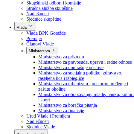
Poslanici po strankama
Poslanici po klubovima naroda
Kolegij skupštine
Skupštinski odbori i komisije
Stručna služba skupštine
Nadležnosti
Sjednice skupštine
Vlada
Vlada BPK Goražde
Premijer
Članovi Vlade
Ministarstva
Ministarstvo za privredu
Ministarstvo za pravosuđe, upravu i radne odnose
Ministarstvo za unutrašnje poslove
Ministarstvo za socijalnu politiku, zdravstvo,
raseljena lica i izbjeglice
Ministarstvo za urbanizam, prostorno uređenje i
zaštitu okoline
Ministarstvo za obrazovanje, mlade, nauku, kultur
i sport
Ministarstvo za boračka pitanja
Ministarstvo za finansije
Ured Vlade i Premijera