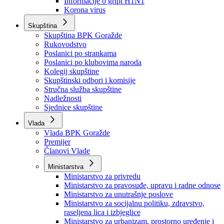
Izvještajno prognozna služba Ministarstva privrede
Izvještaj o radu
Izvještaj OC Uprave
Informacije o gripi H1N1
Korona virus
Skupština
Skupština BPK Goražde
Rukovodstvo
Poslanici po strankama
Poslanici po klubovima naroda
Kolegij skupštine
Skupštinski odbori i komisije
Stručna služba skupštine
Nadležnosti
Sjednice skupštine
Vlada
Vlada BPK Goražde
Premijer
Članovi Vlade
Ministarstva
Ministarstvo za privredu
Ministarstvo za pravosuđe, upravu i radne odnose
Ministarstvo za unutrašnje poslove