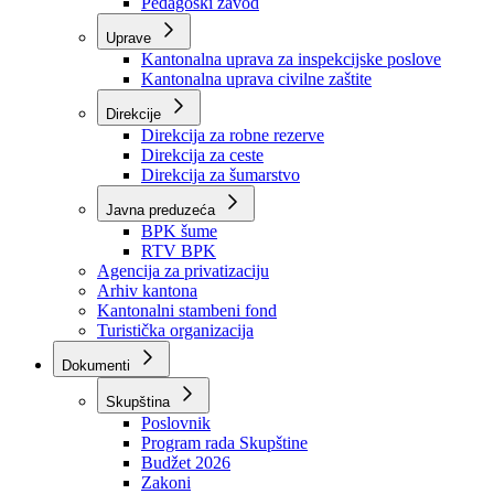
Zavod zdravstvenog osiguranja
Zavod za javno zdravstvo
Zavod za besplatnu pravnu pomoć
Pedagoški zavod
Uprave
Kantonalna uprava za inspekcijske poslove
Kantonalna uprava civilne zaštite
Direkcije
Direkcija za robne rezerve
Direkcija za ceste
Direkcija za šumarstvo
Javna preduzeća
BPK šume
RTV BPK
Agencija za privatizaciju
Arhiv kantona
Kantonalni stambeni fond
Turistička organizacija
Dokumenti
Skupština
Poslovnik