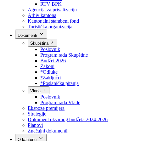
Direkcija za šumarstvo
Javna preduzeća
BPK šume
RTV BPK
Agencija za privatizaciju
Arhiv kantona
Kantonalni stambeni fond
Turistička organizacija
Dokumenti
Skupština
Poslovnik
Program rada Skupštine
Budžet 2026
Zakoni
*Odluke
*Zaključci
*Poslanička pitanja
Vlada
Poslovnik
Program rada Vlade
Ekspoze premijera
Strategije
Dokument okvirnog budžeta 2024-2026