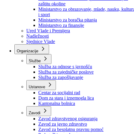
Ministarstvo za socijalnu politiku, zdravstvo,
raseljena lica i izbjeglice
Ministarstvo za urbanizam, prostorno uređenje i
zaštitu okoline
Ministarstvo za obrazovanje, mlade, nauku, kultur
i sport
Ministarstvo za boračka pitanja
Ministarstvo za finansije
Ured Vlade i Premijera
Nadležnosti
Sjednice Vlade
Organizacije
Službe
Služba za odnose s javnošću
Služba za zajedničke poslove
Služba za zapošljavanje
Ustanove
Centar za socijalni rad
Dom za stara i iznemogla lica
Kantonalna bolnica
Zavodi