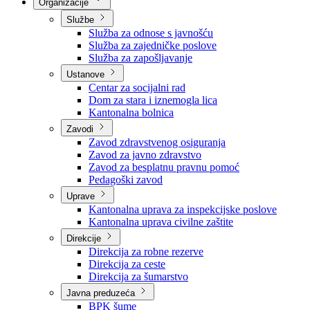
Nadležnosti
Sjednice Vlade
Organizacije
Službe
Služba za odnose s javnošću
Služba za zajedničke poslove
Služba za zapošljavanje
Ustanove
Centar za socijalni rad
Dom za stara i iznemogla lica
Kantonalna bolnica
Zavodi
Zavod zdravstvenog osiguranja
Zavod za javno zdravstvo
Zavod za besplatnu pravnu pomoć
Pedagoški zavod
Uprave
Kantonalna uprava za inspekcijske poslove
Kantonalna uprava civilne zaštite
Direkcije
Direkcija za robne rezerve
Direkcija za ceste