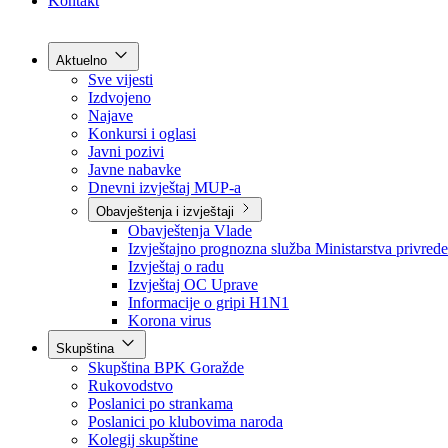
Grad Goražde
Foča-Ustikolina
Pale-Prača
Kontakt
Aktuelno
Sve vijesti
Izdvojeno
Najave
Konkursi i oglasi
Javni pozivi
Javne nabavke
Dnevni izvještaj MUP-a
Obavještenja i izvještaji
Obavještenja Vlade
Izvještajno prognozna služba Ministarstva privrede
Izvještaj o radu
Izvještaj OC Uprave
Informacije o gripi H1N1
Korona virus
Skupština
Skupština BPK Goražde
Rukovodstvo