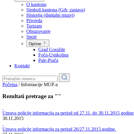
Planovi
Značajni dokumenti
O kantonu
O kantonu
Simboli kantona (Grb, zastava)
Historija (digitalni muzej)
Privreda
Turizam
Obrazovanje
Sport
Općine
Grad Goražde
Foča-Ustikolina
Pale-Prača
Kontakt
Početna
/
Informacije MUP-a
Rezultati pretrage za ""