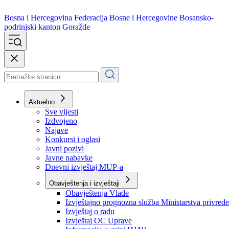
Bosna i Hercegovina
Federacija Bosne i Hercegovine
Bosansko-
podrinjski kanton Goražde
Aktuelno
Sve vijesti
Izdvojeno
Najave
Konkursi i oglasi
Javni pozivi
Javne nabavke
Dnevni izvještaj MUP-a
Obavještenja i izvještaji
Obavještenja Vlade