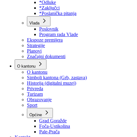
Program rada Skupštine
Budžet 2026
Zakoni
*Odluke
*Zaključci
*Poslanička pitanja
Vlada
Poslovnik
Program rada Vlade
Ekspoze premijera
Strategije
Planovi
Značajni dokumenti
O kantonu
O kantonu
Simboli kantona (Grb, zastava)
Historija (digitalni muzej)
Privreda
Turizam
Obrazovanje
Sport
Općine