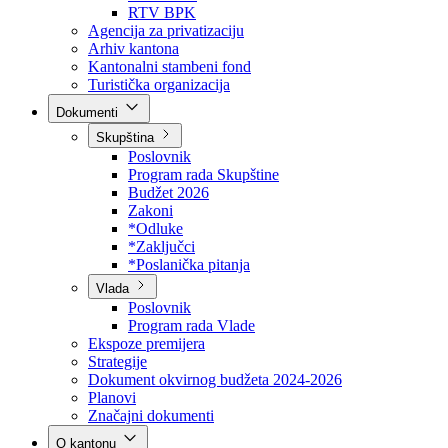
Direkcija za šumarstvo
Javna preduzeća
BPK šume
RTV BPK
Agencija za privatizaciju
Arhiv kantona
Kantonalni stambeni fond
Turistička organizacija
Dokumenti
Skupština
Poslovnik
Program rada Skupštine
Budžet 2026
Zakoni
*Odluke
*Zaključci
*Poslanička pitanja
Vlada
Poslovnik
Program rada Vlade
Ekspoze premijera
Strategije
Dokument okvirnog budžeta 2024-2026