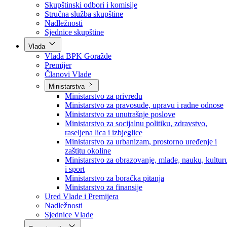
Poslanici po strankama
Poslanici po klubovima naroda
Kolegij skupštine
Skupštinski odbori i komisije
Stručna služba skupštine
Nadležnosti
Sjednice skupštine
Vlada
Vlada BPK Goražde
Premijer
Članovi Vlade
Ministarstva
Ministarstvo za privredu
Ministarstvo za pravosuđe, upravu i radne odnose
Ministarstvo za unutrašnje poslove
Ministarstvo za socijalnu politiku, zdravstvo,
raseljena lica i izbjeglice
Ministarstvo za urbanizam, prostorno uređenje i
zaštitu okoline
Ministarstvo za obrazovanje, mlade, nauku, kultur
i sport
Ministarstvo za boračka pitanja
Ministarstvo za finansije
Ured Vlade i Premijera