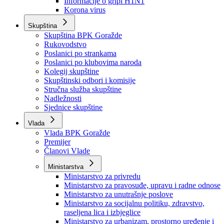
Izvještajno prognozna služba Ministarstva privrede
Izvještaj o radu
Izvještaj OC Uprave
Informacije o gripi H1N1
Korona virus
Skupština
Skupština BPK Goražde
Rukovodstvo
Poslanici po strankama
Poslanici po klubovima naroda
Kolegij skupštine
Skupštinski odbori i komisije
Stručna služba skupštine
Nadležnosti
Sjednice skupštine
Vlada
Vlada BPK Goražde
Premijer
Članovi Vlade
Ministarstva
Ministarstvo za privredu
Ministarstvo za pravosuđe, upravu i radne odnose
Ministarstvo za unutrašnje poslove