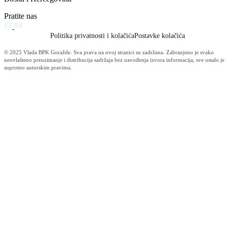
Informacije MUP-a (4484)
Izdvajamo (2533)
Video (Dnevnik - nema nista) (1736)
Konkursi i Oglasi (1675)
Javni pozivi (1617)
Sjednice Vlade (1268)
Skupstina - Aktuelnosti i novosti (508)
Korona virus (469)
Press konferencije (306)
Sjednice Skupštine (282)
Izvještaj OC Uprave (234)
News (186)
IZVJEŠTAJ - Ministarstvo za privredu (131)
Javne nabavke (113)
Najave (95)
Objava za medije (91)
Značajni dokumenti (79)
Fotogalerija (56)
Vijesti (Privreda) (45)
Obavještenja (Privreda) (35)
Kanton (34)
Informacije o gripi H1N1 (26)
Video (mediji) (25)
Video BPK-a (22)
Skupština (19)