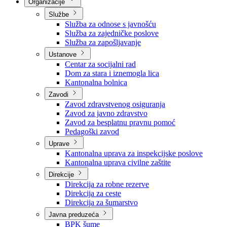
Nadležnosti
Sjednice Vlade
Organizacije
Službe
Služba za odnose s javnošću
Služba za zajedničke poslove
Služba za zapošljavanje
Ustanove
Centar za socijalni rad
Dom za stara i iznemogla lica
Kantonalna bolnica
Zavodi
Zavod zdravstvenog osiguranja
Zavod za javno zdravstvo
Zavod za besplatnu pravnu pomoć
Pedagoški zavod
Uprave
Kantonalna uprava za inspekcijske poslove
Kantonalna uprava civilne zaštite
Direkcije
Direkcija za robne rezerve
Direkcija za ceste