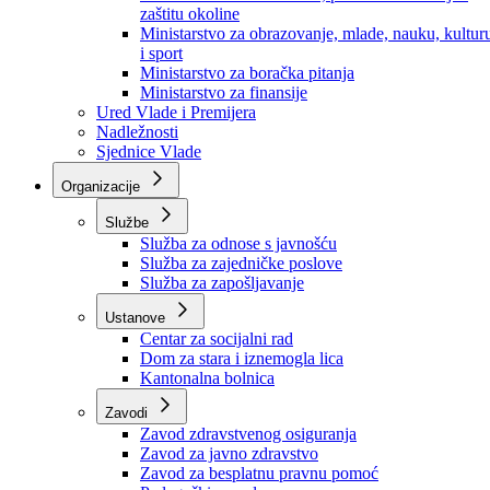
Ministarstvo za socijalnu politiku, zdravstvo,
raseljena lica i izbjeglice
Ministarstvo za urbanizam, prostorno uređenje i
zaštitu okoline
Ministarstvo za obrazovanje, mlade, nauku, kultur
i sport
Ministarstvo za boračka pitanja
Ministarstvo za finansije
Ured Vlade i Premijera
Nadležnosti
Sjednice Vlade
Organizacije
Službe
Služba za odnose s javnošću
Služba za zajedničke poslove
Služba za zapošljavanje
Ustanove
Centar za socijalni rad
Dom za stara i iznemogla lica
Kantonalna bolnica
Zavodi