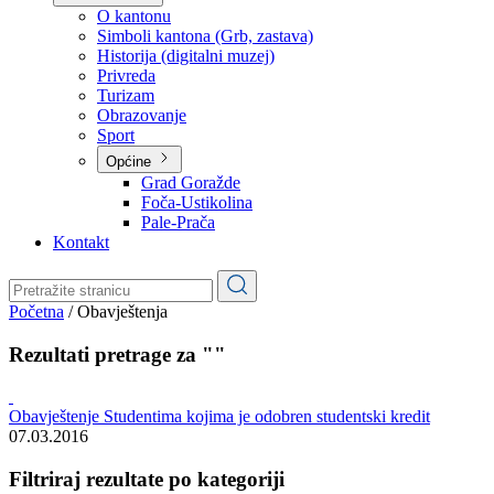
Planovi
Značajni dokumenti
O kantonu
O kantonu
Simboli kantona (Grb, zastava)
Historija (digitalni muzej)
Privreda
Turizam
Obrazovanje
Sport
Općine
Grad Goražde
Foča-Ustikolina
Pale-Prača
Kontakt
Početna
/
Obavještenja
Rezultati pretrage za ""