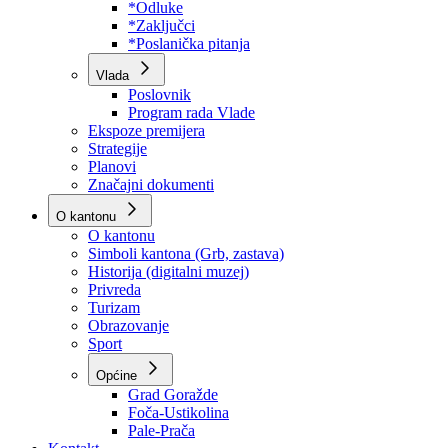
Program rada Skupštine
Budžet 2026
Zakoni
*Odluke
*Zaključci
*Poslanička pitanja
Vlada
Poslovnik
Program rada Vlade
Ekspoze premijera
Strategije
Planovi
Značajni dokumenti
O kantonu
O kantonu
Simboli kantona (Grb, zastava)
Historija (digitalni muzej)
Privreda
Turizam
Obrazovanje
Sport
Općine