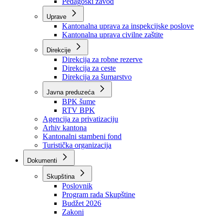
Zavod zdravstvenog osiguranja
Zavod za javno zdravstvo
Zavod za besplatnu pravnu pomoć
Pedagoški zavod
Uprave
Kantonalna uprava za inspekcijske poslove
Kantonalna uprava civilne zaštite
Direkcije
Direkcija za robne rezerve
Direkcija za ceste
Direkcija za šumarstvo
Javna preduzeća
BPK šume
RTV BPK
Agencija za privatizaciju
Arhiv kantona
Kantonalni stambeni fond
Turistička organizacija
Dokumenti
Skupština
Poslovnik