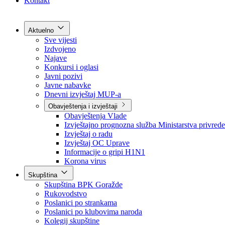
Grad Goražde
Foča-Ustikolina
Pale-Prača
Kontakt
Aktuelno
Sve vijesti
Izdvojeno
Najave
Konkursi i oglasi
Javni pozivi
Javne nabavke
Dnevni izvještaj MUP-a
Obavještenja i izvještaji
Obavještenja Vlade
Izvještajno prognozna služba Ministarstva privrede
Izvještaj o radu
Izvještaj OC Uprave
Informacije o gripi H1N1
Korona virus
Skupština
Skupština BPK Goražde
Rukovodstvo