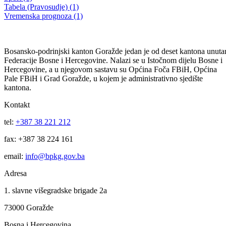
Obavještenje Studentima kojima je odobren studentski kredit
07.03.2016
Filtriraj rezultate po kategoriji
Vijesti (10480)