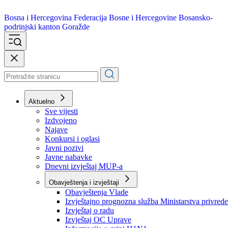
Bosna i Hercegovina
Federacija Bosne i Hercegovine
Bosansko-
podrinjski kanton Goražde
Aktuelno
Sve vijesti
Izdvojeno
Najave
Konkursi i oglasi
Javni pozivi
Javne nabavke
Dnevni izvještaj MUP-a
Obavještenja i izvještaji
Obavještenja Vlade