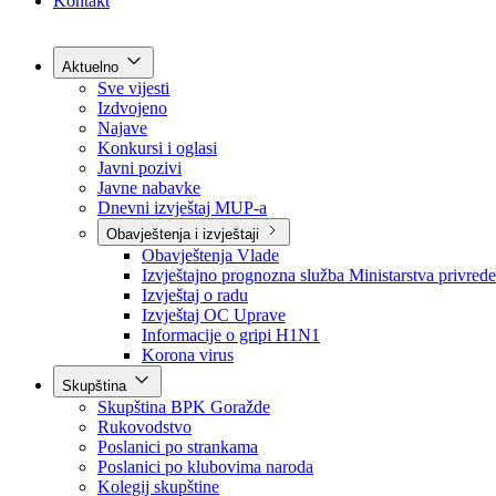
Grad Goražde
Foča-Ustikolina
Pale-Prača
Kontakt
Aktuelno
Sve vijesti
Izdvojeno
Najave
Konkursi i oglasi
Javni pozivi
Javne nabavke
Dnevni izvještaj MUP-a
Obavještenja i izvještaji
Obavještenja Vlade
Izvještajno prognozna služba Ministarstva privrede
Izvještaj o radu
Izvještaj OC Uprave
Informacije o gripi H1N1
Korona virus
Skupština
Skupština BPK Goražde
Rukovodstvo