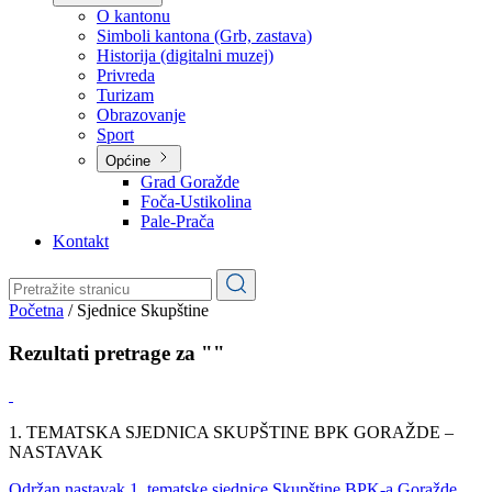
Planovi
Značajni dokumenti
O kantonu
O kantonu
Simboli kantona (Grb, zastava)
Historija (digitalni muzej)
Privreda
Turizam
Obrazovanje
Sport
Općine
Grad Goražde
Foča-Ustikolina
Pale-Prača
Kontakt
Početna
/
Sjednice Skupštine
Rezultati pretrage za ""