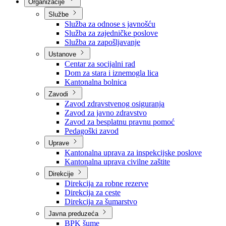
Nadležnosti
Sjednice Vlade
Organizacije
Službe
Služba za odnose s javnošću
Služba za zajedničke poslove
Služba za zapošljavanje
Ustanove
Centar za socijalni rad
Dom za stara i iznemogla lica
Kantonalna bolnica
Zavodi
Zavod zdravstvenog osiguranja
Zavod za javno zdravstvo
Zavod za besplatnu pravnu pomoć
Pedagoški zavod
Uprave
Kantonalna uprava za inspekcijske poslove
Kantonalna uprava civilne zaštite
Direkcije
Direkcija za robne rezerve
Direkcija za ceste