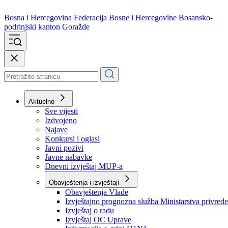
Bosna i Hercegovina
Federacija Bosne i Hercegovine
Bosansko-
podrinjski kanton Goražde
Aktuelno
Sve vijesti
Izdvojeno
Najave
Konkursi i oglasi
Javni pozivi
Javne nabavke
Dnevni izvještaj MUP-a
Obavještenja i izvještaji
Obavještenja Vlade