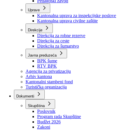
Zavod zdravstvenog osiguranja
Zavod za javno zdravstvo
Zavod za besplatnu pravnu pomoć
Pedagoški zavod
Uprave
Kantonalna uprava za inspekcijske poslove
Kantonalna uprava civilne zaštite
Direkcije
Direkcija za robne rezerve
Direkcija za ceste
Direkcija za šumarstvo
Javna preduzeća
BPK šume
RTV BPK
Agencija za privatizaciju
Arhiv kantona
Kantonalni stambeni fond
Turistička organizacija
Dokumenti
Skupština
Poslovnik