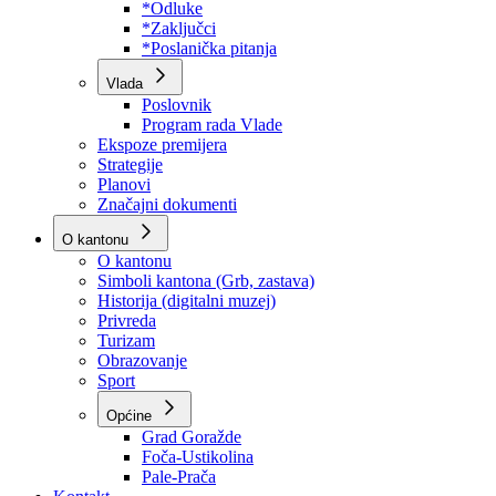
Program rada Skupštine
Budžet 2026
Zakoni
*Odluke
*Zaključci
*Poslanička pitanja
Vlada
Poslovnik
Program rada Vlade
Ekspoze premijera
Strategije
Planovi
Značajni dokumenti
O kantonu
O kantonu
Simboli kantona (Grb, zastava)
Historija (digitalni muzej)
Privreda
Turizam
Obrazovanje
Sport
Općine