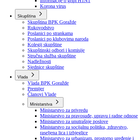
Izvještajno prognozna služba Ministarstva privrede
Izvještaj o radu
Izvještaj OC Uprave
Informacije o gripi H1N1
Korona virus
Skupština
Skupština BPK Goražde
Rukovodstvo
Poslanici po strankama
Poslanici po klubovima naroda
Kolegij skupštine
Skupštinski odbori i komisije
Stručna služba skupštine
Nadležnosti
Sjednice skupštine
Vlada
Vlada BPK Goražde
Premijer
Članovi Vlade
Ministarstva
Ministarstvo za privredu
Ministarstvo za pravosuđe, upravu i radne odnose
Ministarstvo za unutrašnje poslove