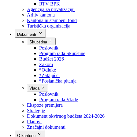
Direkcija za šumarstvo
Javna preduzeća
BPK šume
RTV BPK
Agencija za privatizaciju
Arhiv kantona
Kantonalni stambeni fond
Turistička organizacija
Dokumenti
Skupština
Poslovnik
Program rada Skupštine
Budžet 2026
Zakoni
*Odluke
*Zaključci
*Poslanička pitanja
Vlada
Poslovnik
Program rada Vlade
Ekspoze premijera
Strategije
Dokument okvirnog budžeta 2024-2026