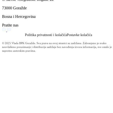
Filtriraj rezultate po kategoriji
Vijesti (10480)
Informacije MUP-a (4484)
Izdvajamo (2533)
Video (Dnevnik - nema nista) (1736)
Konkursi i Oglasi (1675)
Javni pozivi (1617)
Sjednice Vlade (1268)
Skupstina - Aktuelnosti i novosti (508)
Korona virus (469)
Press konferencije (306)
Sjednice Skupštine (282)
Izvještaj OC Uprave (234)
News (186)
IZVJEŠTAJ - Ministarstvo za privredu (131)
Javne nabavke (113)
Najave (95)
Objava za medije (91)
Značajni dokumenti (79)
Fotogalerija (56)
Vijesti (Privreda) (45)
Obavještenja (Privreda) (35)
Kanton (34)