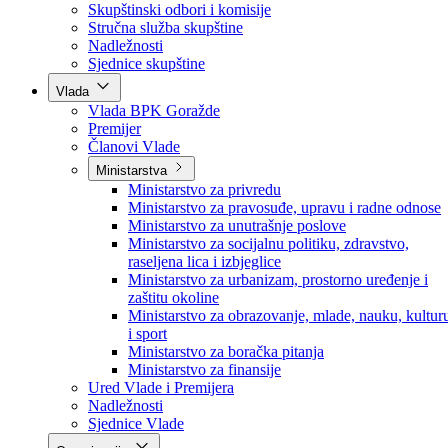
Poslanici po strankama
Poslanici po klubovima naroda
Kolegij skupštine
Skupštinski odbori i komisije
Stručna služba skupštine
Nadležnosti
Sjednice skupštine
Vlada
Vlada BPK Goražde
Premijer
Članovi Vlade
Ministarstva
Ministarstvo za privredu
Ministarstvo za pravosuđe, upravu i radne odnose
Ministarstvo za unutrašnje poslove
Ministarstvo za socijalnu politiku, zdravstvo,
raseljena lica i izbjeglice
Ministarstvo za urbanizam, prostorno uređenje i
zaštitu okoline
Ministarstvo za obrazovanje, mlade, nauku, kultur
i sport
Ministarstvo za boračka pitanja
Ministarstvo za finansije
Ured Vlade i Premijera