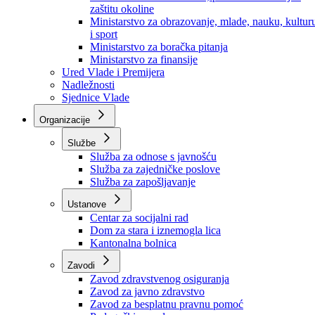
Ministarstvo za socijalnu politiku, zdravstvo,
raseljena lica i izbjeglice
Ministarstvo za urbanizam, prostorno uređenje i
zaštitu okoline
Ministarstvo za obrazovanje, mlade, nauku, kultur
i sport
Ministarstvo za boračka pitanja
Ministarstvo za finansije
Ured Vlade i Premijera
Nadležnosti
Sjednice Vlade
Organizacije
Službe
Služba za odnose s javnošću
Služba za zajedničke poslove
Služba za zapošljavanje
Ustanove
Centar za socijalni rad
Dom za stara i iznemogla lica
Kantonalna bolnica
Zavodi