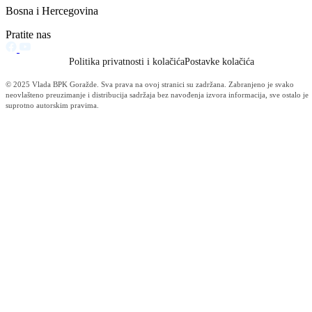
Vijesti (10478)
Informacije MUP-a (4483)
Izdvajamo (2533)
Video (Dnevnik - nema nista) (1736)
Konkursi i Oglasi (1675)
Javni pozivi (1617)
Sjednice Vlade (1268)
Skupstina - Aktuelnosti i novosti (508)
Korona virus (469)
Press konferencije (306)
Sjednice Skupštine (282)
Izvještaj OC Uprave (234)
News (186)
IZVJEŠTAJ - Ministarstvo za privredu (131)
Javne nabavke (113)
Najave (95)
Objava za medije (91)
Značajni dokumenti (79)
Fotogalerija (56)
Vijesti (Privreda) (45)
Obavještenja (Privreda) (35)
Kanton (34)
Informacije o gripi H1N1 (26)
Video (mediji) (25)
Video BPK-a (22)