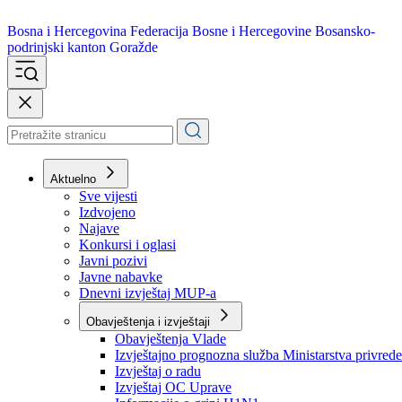
Bosna i Hercegovina
Federacija Bosne i Hercegovine
Bosansko-
podrinjski kanton Goražde
Aktuelno
Sve vijesti
Izdvojeno
Najave
Konkursi i oglasi
Javni pozivi
Javne nabavke
Dnevni izvještaj MUP-a
Obavještenja i izvještaji
Obavještenja Vlade