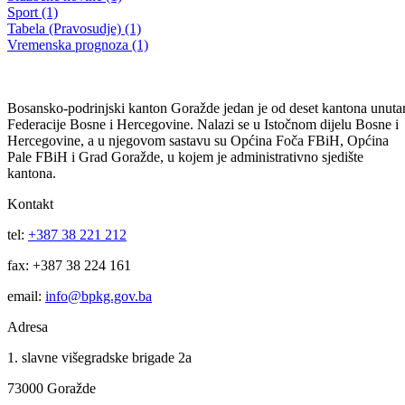
Obavjestenje o javnoj nabavci- Dom za stara i iznemogla lica BPK
Gorazde
20.12.2016
Filtriraj rezultate po kategoriji