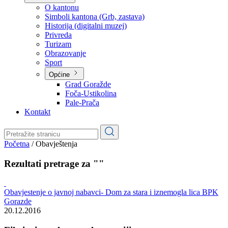
Planovi
Značajni dokumenti
O kantonu
O kantonu
Simboli kantona (Grb, zastava)
Historija (digitalni muzej)
Privreda
Turizam
Obrazovanje
Sport
Općine
Grad Goražde
Foča-Ustikolina
Pale-Prača
Kontakt
Početna
/
Obavještenja
Rezultati pretrage za ""