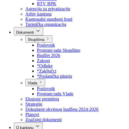
Direkcija za šumarstvo
Javna preduzeća
BPK šume
RTV BPK
Agencija za privatizaciju
Arhiv kantona
Kantonalni stambeni fond
Turistička organizacija
Dokumenti
Skupština
Poslovnik
Program rada Skupštine
Budžet 2026
Zakoni
*Odluke
*Zaključci
*Poslanička pitanja
Vlada
Poslovnik
Program rada Vlade
Ekspoze premijera
Strategije
Dokument okvirnog budžeta 2024-2026