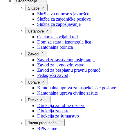
Nadležnosti
Sjednice Vlade
Organizacije
Službe
Služba za odnose s javnošću
Služba za zajedničke poslove
Služba za zapošljavanje
Ustanove
Centar za socijalni rad
Dom za stara i iznemogla lica
Kantonalna bolnica
Zavodi
Zavod zdravstvenog osiguranja
Zavod za javno zdravstvo
Zavod za besplatnu pravnu pomoć
Pedagoški zavod
Uprave
Kantonalna uprava za inspekcijske poslove
Kantonalna uprava civilne zaštite
Direkcije
Direkcija za robne rezerve
Direkcija za ceste