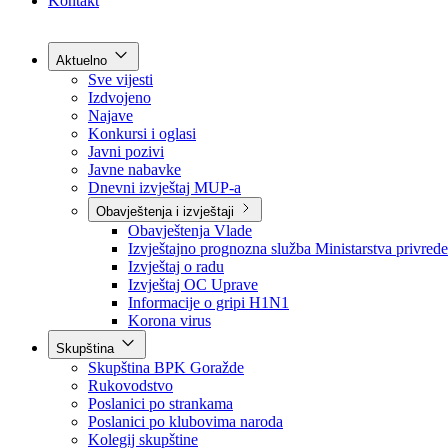
Grad Goražde
Foča-Ustikolina
Pale-Prača
Kontakt
Aktuelno
Sve vijesti
Izdvojeno
Najave
Konkursi i oglasi
Javni pozivi
Javne nabavke
Dnevni izvještaj MUP-a
Obavještenja i izvještaji
Obavještenja Vlade
Izvještajno prognozna služba Ministarstva privrede
Izvještaj o radu
Izvještaj OC Uprave
Informacije o gripi H1N1
Korona virus
Skupština
Skupština BPK Goražde
Rukovodstvo