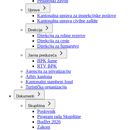
Zavod zdravstvenog osiguranja
Zavod za javno zdravstvo
Zavod za besplatnu pravnu pomoć
Pedagoški zavod
Uprave
Kantonalna uprava za inspekcijske poslove
Kantonalna uprava civilne zaštite
Direkcije
Direkcija za robne rezerve
Direkcija za ceste
Direkcija za šumarstvo
Javna preduzeća
BPK šume
RTV BPK
Agencija za privatizaciju
Arhiv kantona
Kantonalni stambeni fond
Turistička organizacija
Dokumenti
Skupština
Poslovnik