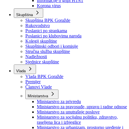
Izvještajno prognozna služba Ministarstva privrede
Izvještaj o radu
Izvještaj OC Uprave
Informacije o gripi H1N1
Korona virus
Skupština
Skupština BPK Goražde
Rukovodstvo
Poslanici po strankama
Poslanici po klubovima naroda
Kolegij skupštine
Skupštinski odbori i komisije
Stručna služba skupštine
Nadležnosti
Sjednice skupštine
Vlada
Vlada BPK Goražde
Premijer
Članovi Vlade
Ministarstva
Ministarstvo za privredu
Ministarstvo za pravosuđe, upravu i radne odnose
Ministarstvo za unutrašnje poslove