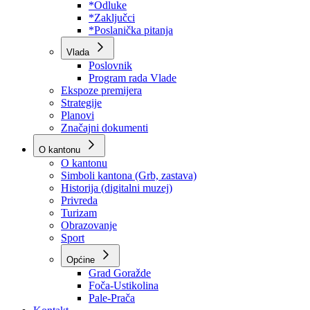
Program rada Skupštine
Budžet 2026
Zakoni
*Odluke
*Zaključci
*Poslanička pitanja
Vlada
Poslovnik
Program rada Vlade
Ekspoze premijera
Strategije
Planovi
Značajni dokumenti
O kantonu
O kantonu
Simboli kantona (Grb, zastava)
Historija (digitalni muzej)
Privreda
Turizam
Obrazovanje
Sport
Općine