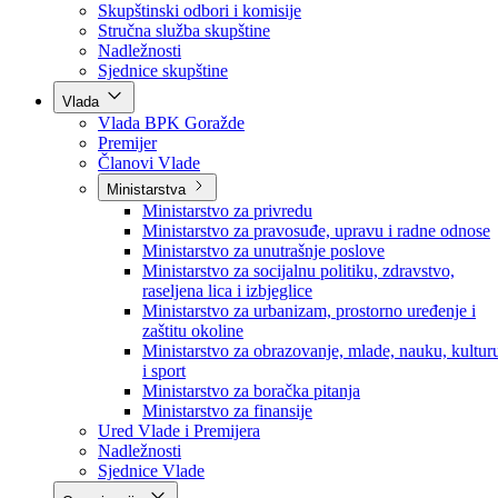
Poslanici po strankama
Poslanici po klubovima naroda
Kolegij skupštine
Skupštinski odbori i komisije
Stručna služba skupštine
Nadležnosti
Sjednice skupštine
Vlada
Vlada BPK Goražde
Premijer
Članovi Vlade
Ministarstva
Ministarstvo za privredu
Ministarstvo za pravosuđe, upravu i radne odnose
Ministarstvo za unutrašnje poslove
Ministarstvo za socijalnu politiku, zdravstvo,
raseljena lica i izbjeglice
Ministarstvo za urbanizam, prostorno uređenje i
zaštitu okoline
Ministarstvo za obrazovanje, mlade, nauku, kultur
i sport
Ministarstvo za boračka pitanja
Ministarstvo za finansije
Ured Vlade i Premijera