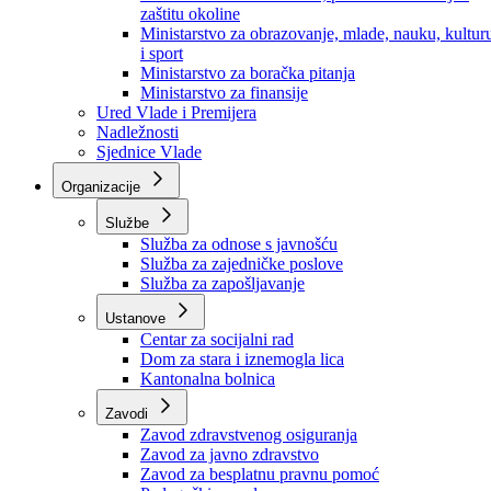
Ministarstvo za socijalnu politiku, zdravstvo,
raseljena lica i izbjeglice
Ministarstvo za urbanizam, prostorno uređenje i
zaštitu okoline
Ministarstvo za obrazovanje, mlade, nauku, kultur
i sport
Ministarstvo za boračka pitanja
Ministarstvo za finansije
Ured Vlade i Premijera
Nadležnosti
Sjednice Vlade
Organizacije
Službe
Služba za odnose s javnošću
Služba za zajedničke poslove
Služba za zapošljavanje
Ustanove
Centar za socijalni rad
Dom za stara i iznemogla lica
Kantonalna bolnica
Zavodi