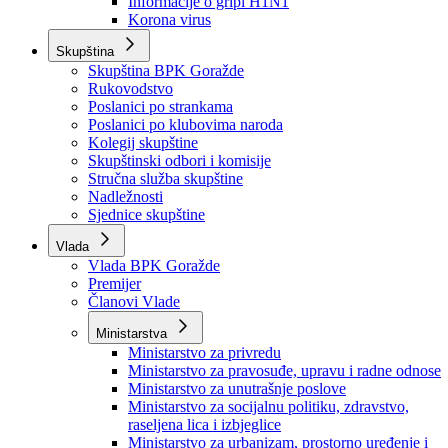
Izvještajno prognozna služba Ministarstva privrede
Izvještaj o radu
Izvještaj OC Uprave
Informacije o gripi H1N1
Korona virus
Skupština
Skupština BPK Goražde
Rukovodstvo
Poslanici po strankama
Poslanici po klubovima naroda
Kolegij skupštine
Skupštinski odbori i komisije
Stručna služba skupštine
Nadležnosti
Sjednice skupštine
Vlada
Vlada BPK Goražde
Premijer
Članovi Vlade
Ministarstva
Ministarstvo za privredu
Ministarstvo za pravosuđe, upravu i radne odnose
Ministarstvo za unutrašnje poslove