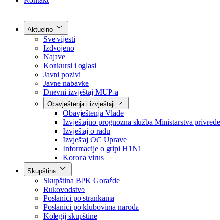
Grad Goražde
Foča-Ustikolina
Pale-Prača
Kontakt
Aktuelno
Sve vijesti
Izdvojeno
Najave
Konkursi i oglasi
Javni pozivi
Javne nabavke
Dnevni izvještaj MUP-a
Obavještenja i izvještaji
Obavještenja Vlade
Izvještajno prognozna služba Ministarstva privrede
Izvještaj o radu
Izvještaj OC Uprave
Informacije o gripi H1N1
Korona virus
Skupština
Skupština BPK Goražde
Rukovodstvo