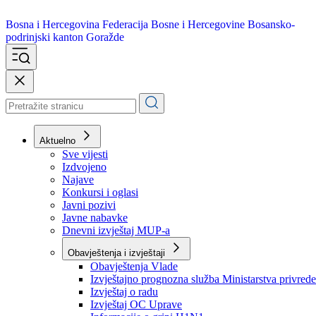
Bosna i Hercegovina
Federacija Bosne i Hercegovine
Bosansko-
podrinjski kanton Goražde
Aktuelno
Sve vijesti
Izdvojeno
Najave
Konkursi i oglasi
Javni pozivi
Javne nabavke
Dnevni izvještaj MUP-a
Obavještenja i izvještaji
Obavještenja Vlade