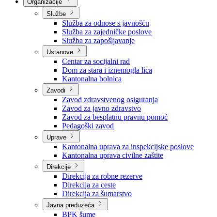
Nadležnosti
Sjednice Vlade
Organizacije
Službe
Služba za odnose s javnošću
Služba za zajedničke poslove
Služba za zapošljavanje
Ustanove
Centar za socijalni rad
Dom za stara i iznemogla lica
Kantonalna bolnica
Zavodi
Zavod zdravstvenog osiguranja
Zavod za javno zdravstvo
Zavod za besplatnu pravnu pomoć
Pedagoški zavod
Uprave
Kantonalna uprava za inspekcijske poslove
Kantonalna uprava civilne zaštite
Direkcije
Direkcija za robne rezerve
Direkcija za ceste