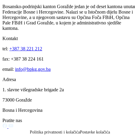
Ministar za obrazovanje posjetio Srednju tehničku školu „Hasib
Hadžović“
Sa menadžmentom ove ustanove razgovarano o upisnoj politici te
problemima s kojima se susreću
07.04.2017