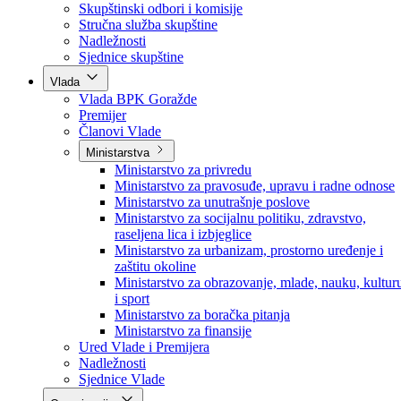
Poslanici po strankama
Poslanici po klubovima naroda
Kolegij skupštine
Skupštinski odbori i komisije
Stručna služba skupštine
Nadležnosti
Sjednice skupštine
Vlada
Vlada BPK Goražde
Premijer
Članovi Vlade
Ministarstva
Ministarstvo za privredu
Ministarstvo za pravosuđe, upravu i radne odnose
Ministarstvo za unutrašnje poslove
Ministarstvo za socijalnu politiku, zdravstvo,
raseljena lica i izbjeglice
Ministarstvo za urbanizam, prostorno uređenje i
zaštitu okoline
Ministarstvo za obrazovanje, mlade, nauku, kultur
i sport
Ministarstvo za boračka pitanja
Ministarstvo za finansije
Ured Vlade i Premijera