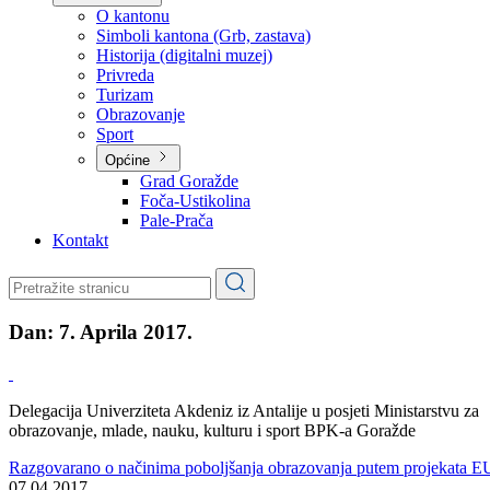
Planovi
Značajni dokumenti
O kantonu
O kantonu
Simboli kantona (Grb, zastava)
Historija (digitalni muzej)
Privreda
Turizam
Obrazovanje
Sport
Općine
Grad Goražde
Foča-Ustikolina
Pale-Prača
Kontakt
Dan:
7. Aprila 2017.