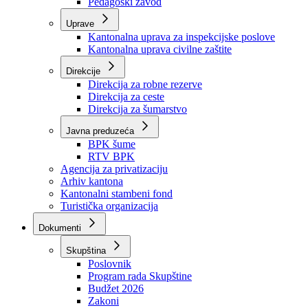
Zavod zdravstvenog osiguranja
Zavod za javno zdravstvo
Zavod za besplatnu pravnu pomoć
Pedagoški zavod
Uprave
Kantonalna uprava za inspekcijske poslove
Kantonalna uprava civilne zaštite
Direkcije
Direkcija za robne rezerve
Direkcija za ceste
Direkcija za šumarstvo
Javna preduzeća
BPK šume
RTV BPK
Agencija za privatizaciju
Arhiv kantona
Kantonalni stambeni fond
Turistička organizacija
Dokumenti
Skupština
Poslovnik