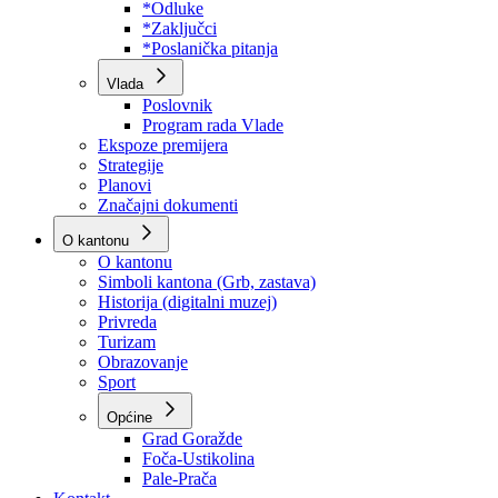
Program rada Skupštine
Budžet 2026
Zakoni
*Odluke
*Zaključci
*Poslanička pitanja
Vlada
Poslovnik
Program rada Vlade
Ekspoze premijera
Strategije
Planovi
Značajni dokumenti
O kantonu
O kantonu
Simboli kantona (Grb, zastava)
Historija (digitalni muzej)
Privreda
Turizam
Obrazovanje
Sport
Općine