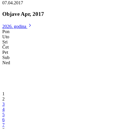
Delegacija Univerziteta Akdeniz iz Antalije u posjeti Ministarstvu za
obrazovanje, mlade, nauku, kulturu i sport BPK-a Goražde
Razgovarano o načinima poboljšanja obrazovanja putem projekata E
07.04.2017