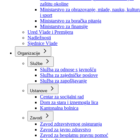
Ministarstvo za socijalnu politiku, zdravstvo,
raseljena lica i izbjeglice
Ministarstvo za urbanizam, prostorno uređenje i
zaštitu okoline
Ministarstvo za obrazovanje, mlade, nauku, kultur
i sport
Ministarstvo za boračka pitanja
Ministarstvo za finansije
Ured Vlade i Premijera
Nadležnosti
Sjednice Vlade
Organizacije
Službe
Služba za odnose s javnošću
Služba za zajedničke poslove
Služba za zapošljavanje
Ustanove
Centar za socijalni rad
Dom za stara i iznemogla lica
Kantonalna bolnica
Zavodi