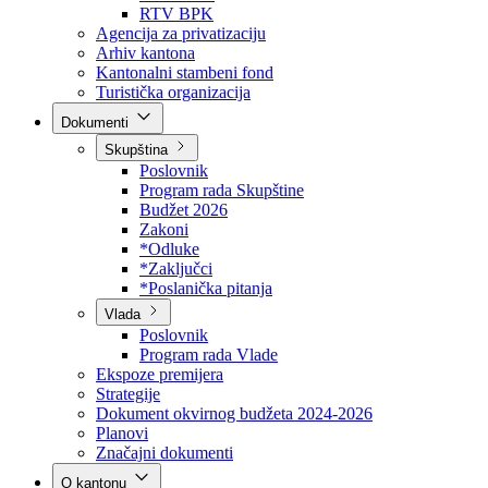
Direkcija za šumarstvo
Javna preduzeća
BPK šume
RTV BPK
Agencija za privatizaciju
Arhiv kantona
Kantonalni stambeni fond
Turistička organizacija
Dokumenti
Skupština
Poslovnik
Program rada Skupštine
Budžet 2026
Zakoni
*Odluke
*Zaključci
*Poslanička pitanja
Vlada
Poslovnik
Program rada Vlade
Ekspoze premijera
Strategije
Dokument okvirnog budžeta 2024-2026