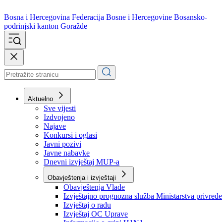
Bosna i Hercegovina
Federacija Bosne i Hercegovine
Bosansko-
podrinjski kanton Goražde
Aktuelno
Sve vijesti
Izdvojeno
Najave
Konkursi i oglasi
Javni pozivi
Javne nabavke
Dnevni izvještaj MUP-a
Obavještenja i izvještaji
Obavještenja Vlade