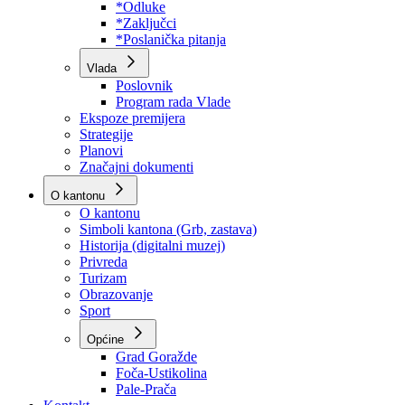
Program rada Skupštine
Budžet 2026
Zakoni
*Odluke
*Zaključci
*Poslanička pitanja
Vlada
Poslovnik
Program rada Vlade
Ekspoze premijera
Strategije
Planovi
Značajni dokumenti
O kantonu
O kantonu
Simboli kantona (Grb, zastava)
Historija (digitalni muzej)
Privreda
Turizam
Obrazovanje
Sport
Općine