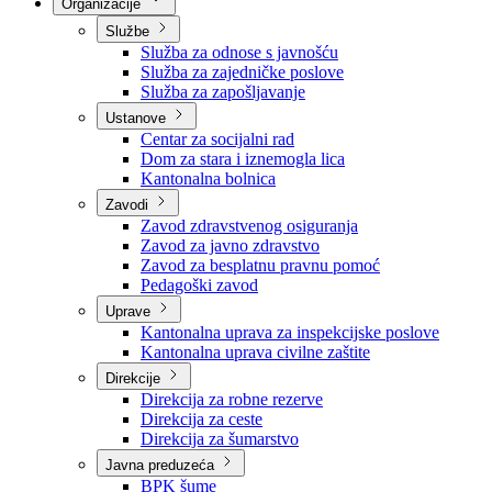
Nadležnosti
Sjednice Vlade
Organizacije
Službe
Služba za odnose s javnošću
Služba za zajedničke poslove
Služba za zapošljavanje
Ustanove
Centar za socijalni rad
Dom za stara i iznemogla lica
Kantonalna bolnica
Zavodi
Zavod zdravstvenog osiguranja
Zavod za javno zdravstvo
Zavod za besplatnu pravnu pomoć
Pedagoški zavod
Uprave
Kantonalna uprava za inspekcijske poslove
Kantonalna uprava civilne zaštite
Direkcije
Direkcija za robne rezerve
Direkcija za ceste