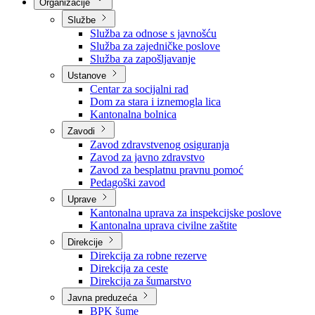
Nadležnosti
Sjednice Vlade
Organizacije
Službe
Služba za odnose s javnošću
Služba za zajedničke poslove
Služba za zapošljavanje
Ustanove
Centar za socijalni rad
Dom za stara i iznemogla lica
Kantonalna bolnica
Zavodi
Zavod zdravstvenog osiguranja
Zavod za javno zdravstvo
Zavod za besplatnu pravnu pomoć
Pedagoški zavod
Uprave
Kantonalna uprava za inspekcijske poslove
Kantonalna uprava civilne zaštite
Direkcije
Direkcija za robne rezerve
Direkcija za ceste