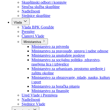
Poslanici po strankama
Poslanici po klubovima naroda
Kolegij skupštine
Skupštinski odbori i komisije
Stručna služba skupštine
Nadležnosti
Sjednice skupštine
Vlada
Vlada BPK Goražde
Premijer
Članovi Vlade
Ministarstva
Ministarstvo za privredu
Ministarstvo za pravosuđe, upravu i radne odnose
Ministarstvo za unutrašnje poslove
Ministarstvo za socijalnu politiku, zdravstvo,
raseljena lica i izbjeglice
Ministarstvo za urbanizam, prostorno uređenje i
zaštitu okoline
Ministarstvo za obrazovanje, mlade, nauku, kultur
i sport
Ministarstvo za boračka pitanja
Ministarstvo za finansije
Ured Vlade i Premijera