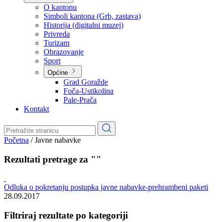
Planovi
Značajni dokumenti
O kantonu
O kantonu
Simboli kantona (Grb, zastava)
Historija (digitalni muzej)
Privreda
Turizam
Obrazovanje
Sport
Općine
Grad Goražde
Foča-Ustikolina
Pale-Prača
Kontakt
Početna
/
Javne nabavke
Rezultati pretrage za ""