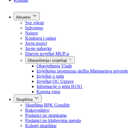
Grad Goražde
Foča-Ustikolina
Pale-Prača
Kontakt
Aktuelno
Sve vijesti
Izdvojeno
Najave
Konkursi i oglasi
Javni pozivi
Javne nabavke
Dnevni izvještaj MUP-a
Obavještenja i izvještaji
Obavještenja Vlade
Izvještajno prognozna služba Ministarstva privrede
Izvještaj o radu
Izvještaj OC Uprave
Informacije o gripi H1N1
Korona virus
Skupština
Skupština BPK Goražde
Rukovodstvo