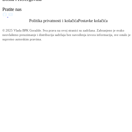
Informacije MUP-a (4485)
Izdvajamo (2533)
Video (Dnevnik - nema nista) (1736)
Konkursi i Oglasi (1675)
Javni pozivi (1617)
Sjednice Vlade (1268)
Skupstina - Aktuelnosti i novosti (508)
Korona virus (469)
Press konferencije (306)
Sjednice Skupštine (282)
Izvještaj OC Uprave (234)
News (186)
IZVJEŠTAJ - Ministarstvo za privredu (131)
Javne nabavke (113)
Najave (95)
Objava za medije (91)
Značajni dokumenti (79)
Fotogalerija (56)
Vijesti (Privreda) (45)
Obavještenja (Privreda) (35)
Kanton (34)
Informacije o gripi H1N1 (26)
Video (mediji) (25)
Video BPK-a (22)
Skupština (19)