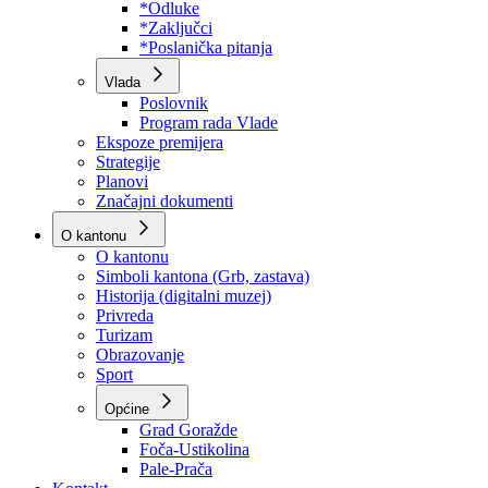
Program rada Skupštine
Budžet 2026
Zakoni
*Odluke
*Zaključci
*Poslanička pitanja
Vlada
Poslovnik
Program rada Vlade
Ekspoze premijera
Strategije
Planovi
Značajni dokumenti
O kantonu
O kantonu
Simboli kantona (Grb, zastava)
Historija (digitalni muzej)
Privreda
Turizam
Obrazovanje
Sport
Općine