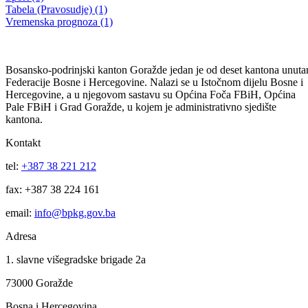
Odluka o pokretanju postupka javne nabavke-prehrambeni paketi
28.09.2017
Filtriraj rezultate po kategoriji
Vijesti (10480)