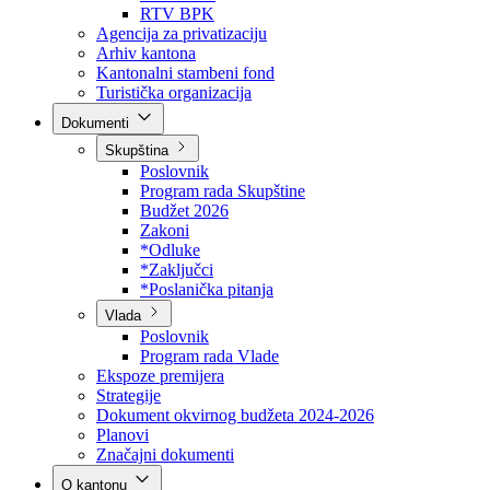
Direkcija za šumarstvo
Javna preduzeća
BPK šume
RTV BPK
Agencija za privatizaciju
Arhiv kantona
Kantonalni stambeni fond
Turistička organizacija
Dokumenti
Skupština
Poslovnik
Program rada Skupštine
Budžet 2026
Zakoni
*Odluke
*Zaključci
*Poslanička pitanja
Vlada
Poslovnik
Program rada Vlade
Ekspoze premijera
Strategije
Dokument okvirnog budžeta 2024-2026