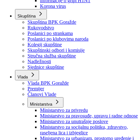
Izvještajno prognozna služba Ministarstva privrede
Izvještaj o radu
Izvještaj OC Uprave
Informacije o gripi H1N1
Korona virus
Skupština
Skupština BPK Goražde
Rukovodstvo
Poslanici po strankama
Poslanici po klubovima naroda
Kolegij skupštine
Skupštinski odbori i komisije
Stručna služba skupštine
Nadležnosti
Sjednice skupštine
Vlada
Vlada BPK Goražde
Premijer
Članovi Vlade
Ministarstva
Ministarstvo za privredu
Ministarstvo za pravosuđe, upravu i radne odnose
Ministarstvo za unutrašnje poslove