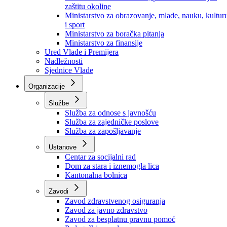
Ministarstvo za socijalnu politiku, zdravstvo,
raseljena lica i izbjeglice
Ministarstvo za urbanizam, prostorno uređenje i
zaštitu okoline
Ministarstvo za obrazovanje, mlade, nauku, kultur
i sport
Ministarstvo za boračka pitanja
Ministarstvo za finansije
Ured Vlade i Premijera
Nadležnosti
Sjednice Vlade
Organizacije
Službe
Služba za odnose s javnošću
Služba za zajedničke poslove
Služba za zapošljavanje
Ustanove
Centar za socijalni rad
Dom za stara i iznemogla lica
Kantonalna bolnica
Zavodi