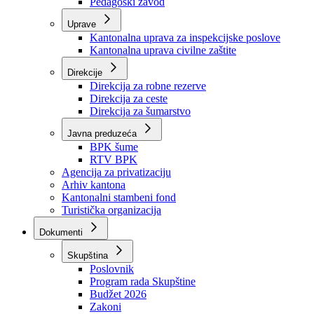
Zavod zdravstvenog osiguranja
Zavod za javno zdravstvo
Zavod za besplatnu pravnu pomoć
Pedagoški zavod
Uprave
Kantonalna uprava za inspekcijske poslove
Kantonalna uprava civilne zaštite
Direkcije
Direkcija za robne rezerve
Direkcija za ceste
Direkcija za šumarstvo
Javna preduzeća
BPK šume
RTV BPK
Agencija za privatizaciju
Arhiv kantona
Kantonalni stambeni fond
Turistička organizacija
Dokumenti
Skupština
Poslovnik