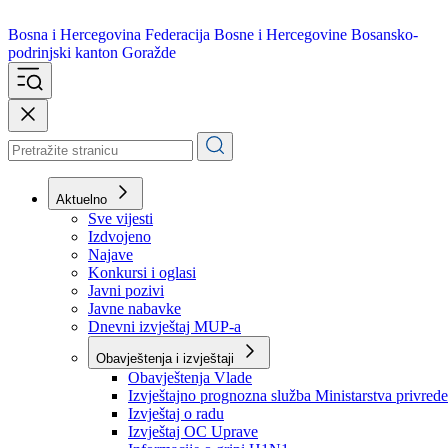
Bosna i Hercegovina
Federacija Bosne i Hercegovine
Bosansko-
podrinjski kanton Goražde
Aktuelno
Sve vijesti
Izdvojeno
Najave
Konkursi i oglasi
Javni pozivi
Javne nabavke
Dnevni izvještaj MUP-a
Obavještenja i izvještaji
Obavještenja Vlade