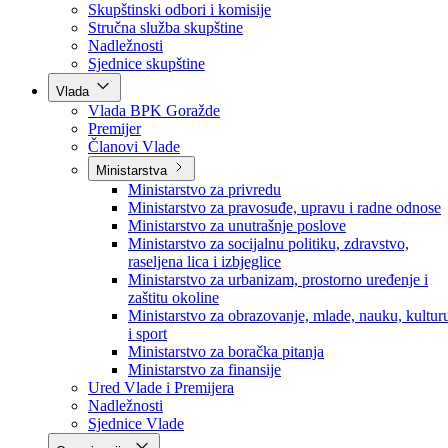
Poslanici po strankama
Poslanici po klubovima naroda
Kolegij skupštine
Skupštinski odbori i komisije
Stručna služba skupštine
Nadležnosti
Sjednice skupštine
Vlada
Vlada BPK Goražde
Premijer
Članovi Vlade
Ministarstva
Ministarstvo za privredu
Ministarstvo za pravosuđe, upravu i radne odnose
Ministarstvo za unutrašnje poslove
Ministarstvo za socijalnu politiku, zdravstvo,
raseljena lica i izbjeglice
Ministarstvo za urbanizam, prostorno uređenje i
zaštitu okoline
Ministarstvo za obrazovanje, mlade, nauku, kultur
i sport
Ministarstvo za boračka pitanja
Ministarstvo za finansije
Ured Vlade i Premijera