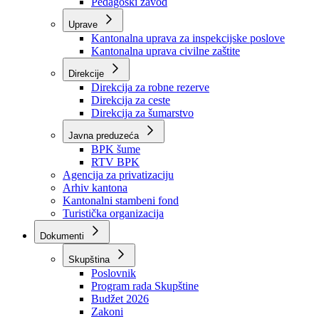
Zavod zdravstvenog osiguranja
Zavod za javno zdravstvo
Zavod za besplatnu pravnu pomoć
Pedagoški zavod
Uprave
Kantonalna uprava za inspekcijske poslove
Kantonalna uprava civilne zaštite
Direkcije
Direkcija za robne rezerve
Direkcija za ceste
Direkcija za šumarstvo
Javna preduzeća
BPK šume
RTV BPK
Agencija za privatizaciju
Arhiv kantona
Kantonalni stambeni fond
Turistička organizacija
Dokumenti
Skupština
Poslovnik