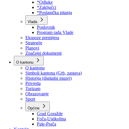
Program rada Skupštine
Budžet 2026
Zakoni
*Odluke
*Zaključci
*Poslanička pitanja
Vlada
Poslovnik
Program rada Vlade
Ekspoze premijera
Strategije
Planovi
Značajni dokumenti
O kantonu
O kantonu
Simboli kantona (Grb, zastava)
Historija (digitalni muzej)
Privreda
Turizam
Obrazovanje
Sport
Općine