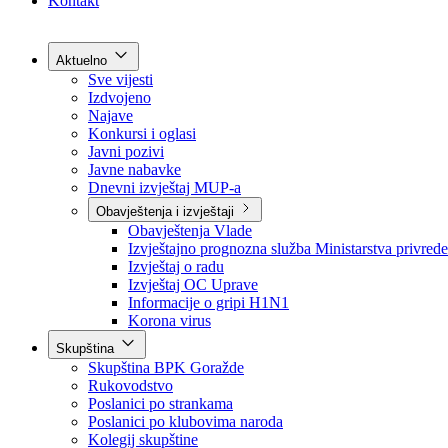
Grad Goražde
Foča-Ustikolina
Pale-Prača
Kontakt
Aktuelno
Sve vijesti
Izdvojeno
Najave
Konkursi i oglasi
Javni pozivi
Javne nabavke
Dnevni izvještaj MUP-a
Obavještenja i izvještaji
Obavještenja Vlade
Izvještajno prognozna služba Ministarstva privrede
Izvještaj o radu
Izvještaj OC Uprave
Informacije o gripi H1N1
Korona virus
Skupština
Skupština BPK Goražde
Rukovodstvo