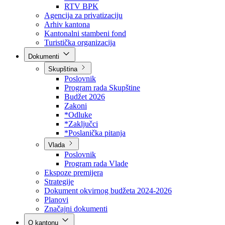
Direkcija za šumarstvo
Javna preduzeća
BPK šume
RTV BPK
Agencija za privatizaciju
Arhiv kantona
Kantonalni stambeni fond
Turistička organizacija
Dokumenti
Skupština
Poslovnik
Program rada Skupštine
Budžet 2026
Zakoni
*Odluke
*Zaključci
*Poslanička pitanja
Vlada
Poslovnik
Program rada Vlade
Ekspoze premijera
Strategije
Dokument okvirnog budžeta 2024-2026