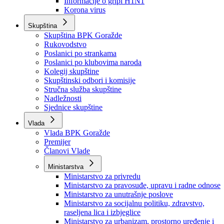
Izvještajno prognozna služba Ministarstva privrede
Izvještaj o radu
Izvještaj OC Uprave
Informacije o gripi H1N1
Korona virus
Skupština
Skupština BPK Goražde
Rukovodstvo
Poslanici po strankama
Poslanici po klubovima naroda
Kolegij skupštine
Skupštinski odbori i komisije
Stručna služba skupštine
Nadležnosti
Sjednice skupštine
Vlada
Vlada BPK Goražde
Premijer
Članovi Vlade
Ministarstva
Ministarstvo za privredu
Ministarstvo za pravosuđe, upravu i radne odnose
Ministarstvo za unutrašnje poslove