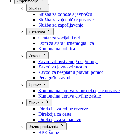
Nadležnosti
Sjednice Vlade
Organizacije
Službe
Služba za odnose s javnošću
Služba za zajedničke poslove
Služba za zapošljavanje
Ustanove
Centar za socijalni rad
Dom za stara i iznemogla lica
Kantonalna bolnica
Zavodi
Zavod zdravstvenog osiguranja
Zavod za javno zdravstvo
Zavod za besplatnu pravnu pomoć
Pedagoški zavod
Uprave
Kantonalna uprava za inspekcijske poslove
Kantonalna uprava civilne zaštite
Direkcije
Direkcija za robne rezerve
Direkcija za ceste