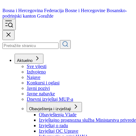
Bosna i Hercegovina
Federacija Bosne i Hercegovine
Bosansko-
podrinjski kanton Goražde
Aktuelno
Sve vijesti
Izdvojeno
Najave
Konkursi i oglasi
Javni pozivi
Javne nabavke
Dnevni izvještaj MUP-a
Obavještenja i izvještaji
Obavještenja Vlade