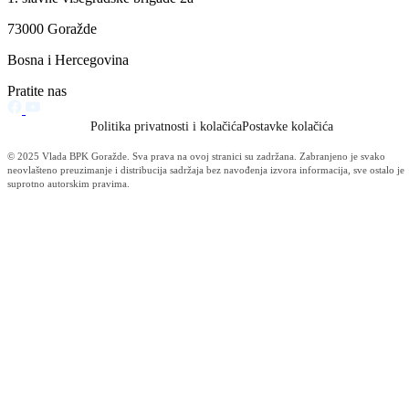
Filtriraj rezultate po kategoriji
Vijesti (10480)
Informacije MUP-a (4484)
Izdvajamo (2533)
Video (Dnevnik - nema nista) (1736)
Konkursi i Oglasi (1675)
Javni pozivi (1617)
Sjednice Vlade (1268)
Skupstina - Aktuelnosti i novosti (508)
Korona virus (469)
Press konferencije (306)
Sjednice Skupštine (282)
Izvještaj OC Uprave (234)
News (186)
IZVJEŠTAJ - Ministarstvo za privredu (131)
Javne nabavke (113)
Najave (95)
Objava za medije (91)
Značajni dokumenti (79)
Fotogalerija (56)
Vijesti (Privreda) (45)
Obavještenja (Privreda) (35)
Kanton (34)