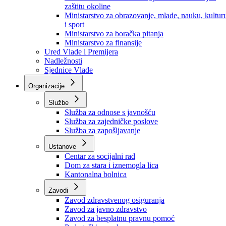
Ministarstvo za socijalnu politiku, zdravstvo,
raseljena lica i izbjeglice
Ministarstvo za urbanizam, prostorno uređenje i
zaštitu okoline
Ministarstvo za obrazovanje, mlade, nauku, kultur
i sport
Ministarstvo za boračka pitanja
Ministarstvo za finansije
Ured Vlade i Premijera
Nadležnosti
Sjednice Vlade
Organizacije
Službe
Služba za odnose s javnošću
Služba za zajedničke poslove
Služba za zapošljavanje
Ustanove
Centar za socijalni rad
Dom za stara i iznemogla lica
Kantonalna bolnica
Zavodi