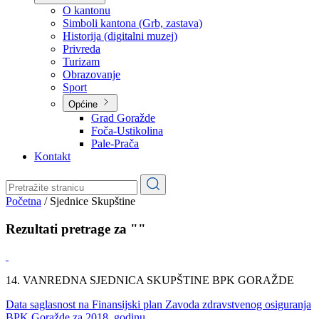
Planovi
Značajni dokumenti
O kantonu
O kantonu
Simboli kantona (Grb, zastava)
Historija (digitalni muzej)
Privreda
Turizam
Obrazovanje
Sport
Općine
Grad Goražde
Foča-Ustikolina
Pale-Prača
Kontakt
Početna
/
Sjednice Skupštine
Rezultati pretrage za ""