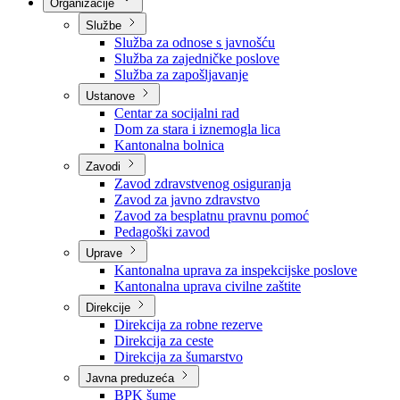
Nadležnosti
Sjednice Vlade
Organizacije
Službe
Služba za odnose s javnošću
Služba za zajedničke poslove
Služba za zapošljavanje
Ustanove
Centar za socijalni rad
Dom za stara i iznemogla lica
Kantonalna bolnica
Zavodi
Zavod zdravstvenog osiguranja
Zavod za javno zdravstvo
Zavod za besplatnu pravnu pomoć
Pedagoški zavod
Uprave
Kantonalna uprava za inspekcijske poslove
Kantonalna uprava civilne zaštite
Direkcije
Direkcija za robne rezerve
Direkcija za ceste