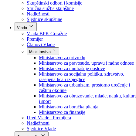
Poslanici po strankama
Poslanici po klubovima naroda
Kolegij skupštine
Skupštinski odbori i komisije
Stručna služba skupštine
Nadležnosti
Sjednice skupštine
Vlada
Vlada BPK Goražde
Premijer
Članovi Vlade
Ministarstva
Ministarstvo za privredu
Ministarstvo za pravosuđe, upravu i radne odnose
Ministarstvo za unutrašnje poslove
Ministarstvo za socijalnu politiku, zdravstvo,
raseljena lica i izbjeglice
Ministarstvo za urbanizam, prostorno uređenje i
zaštitu okoline
Ministarstvo za obrazovanje, mlade, nauku, kultur
i sport
Ministarstvo za boračka pitanja
Ministarstvo za finansije
Ured Vlade i Premijera