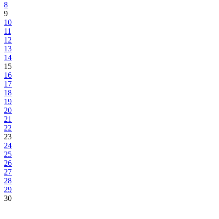
Obilježen Dan općine Pale u FBiH i 26.godišnjica oslobođenja
Hrenovice
Jedinstvom naroda do svjetlije budućnosti i dostojanstvenog života
građana na ovom području
29.09.2018
Objave Sep, 2018
2026. godina
Pon
Uto
Sri
Čet