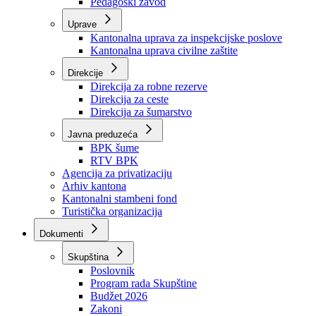
Zavod zdravstvenog osiguranja
Zavod za javno zdravstvo
Zavod za besplatnu pravnu pomoć
Pedagoški zavod
Uprave
Kantonalna uprava za inspekcijske poslove
Kantonalna uprava civilne zaštite
Direkcije
Direkcija za robne rezerve
Direkcija za ceste
Direkcija za šumarstvo
Javna preduzeća
BPK šume
RTV BPK
Agencija za privatizaciju
Arhiv kantona
Kantonalni stambeni fond
Turistička organizacija
Dokumenti
Skupština
Poslovnik