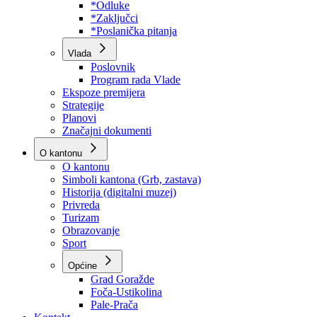
Program rada Skupštine
Budžet 2026
Zakoni
*Odluke
*Zaključci
*Poslanička pitanja
Vlada
Poslovnik
Program rada Vlade
Ekspoze premijera
Strategije
Planovi
Značajni dokumenti
O kantonu
O kantonu
Simboli kantona (Grb, zastava)
Historija (digitalni muzej)
Privreda
Turizam
Obrazovanje
Sport
Općine