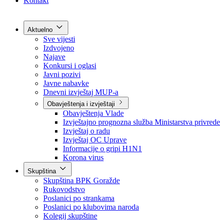
Grad Goražde
Foča-Ustikolina
Pale-Prača
Kontakt
Aktuelno
Sve vijesti
Izdvojeno
Najave
Konkursi i oglasi
Javni pozivi
Javne nabavke
Dnevni izvještaj MUP-a
Obavještenja i izvještaji
Obavještenja Vlade
Izvještajno prognozna služba Ministarstva privrede
Izvještaj o radu
Izvještaj OC Uprave
Informacije o gripi H1N1
Korona virus
Skupština
Skupština BPK Goražde
Rukovodstvo