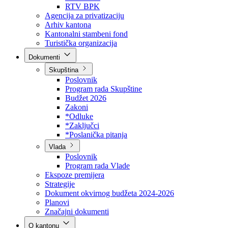
Direkcija za šumarstvo
Javna preduzeća
BPK šume
RTV BPK
Agencija za privatizaciju
Arhiv kantona
Kantonalni stambeni fond
Turistička organizacija
Dokumenti
Skupština
Poslovnik
Program rada Skupštine
Budžet 2026
Zakoni
*Odluke
*Zaključci
*Poslanička pitanja
Vlada
Poslovnik
Program rada Vlade
Ekspoze premijera
Strategije
Dokument okvirnog budžeta 2024-2026