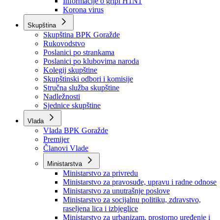
Izvještajno prognozna služba Ministarstva privrede
Izvještaj o radu
Izvještaj OC Uprave
Informacije o gripi H1N1
Korona virus
Skupština
Skupština BPK Goražde
Rukovodstvo
Poslanici po strankama
Poslanici po klubovima naroda
Kolegij skupštine
Skupštinski odbori i komisije
Stručna služba skupštine
Nadležnosti
Sjednice skupštine
Vlada
Vlada BPK Goražde
Premijer
Članovi Vlade
Ministarstva
Ministarstvo za privredu
Ministarstvo za pravosuđe, upravu i radne odnose
Ministarstvo za unutrašnje poslove