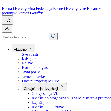
Bosna i Hercegovina
Federacija Bosne i Hercegovine
Bosansko-
podrinjski kanton Goražde
Aktuelno
Sve vijesti
Izdvojeno
Najave
Konkursi i oglasi
Javni pozivi
Javne nabavke
Dnevni izvještaj MUP-a
Obavještenja i izvještaji
Obavještenja Vlade