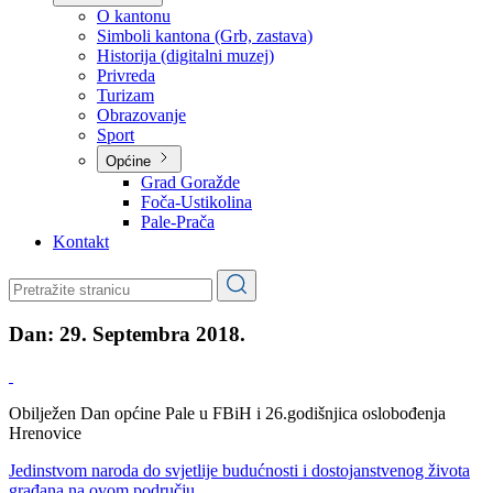
Planovi
Značajni dokumenti
O kantonu
O kantonu
Simboli kantona (Grb, zastava)
Historija (digitalni muzej)
Privreda
Turizam
Obrazovanje
Sport
Općine
Grad Goražde
Foča-Ustikolina
Pale-Prača
Kontakt
Dan:
29. Septembra 2018.