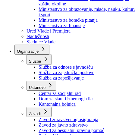
Ministarstvo za socijalnu politiku, zdravstvo,
raseljena lica i izbjeglice
Ministarstvo za urbanizam, prostorno uređenje i
zaštitu okoline
Ministarstvo za obrazovanje, mlade, nauku, kultur
i sport
Ministarstvo za boračka pitanja
Ministarstvo za finansije
Ured Vlade i Premijera
Nadležnosti
Sjednice Vlade
Organizacije
Službe
Služba za odnose s javnošću
Služba za zajedničke poslove
Služba za zapošljavanje
Ustanove
Centar za socijalni rad
Dom za stara i iznemogla lica
Kantonalna bolnica
Zavodi