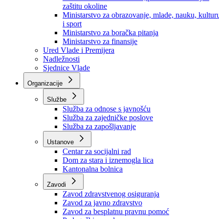
Ministarstvo za socijalnu politiku, zdravstvo,
raseljena lica i izbjeglice
Ministarstvo za urbanizam, prostorno uređenje i
zaštitu okoline
Ministarstvo za obrazovanje, mlade, nauku, kultur
i sport
Ministarstvo za boračka pitanja
Ministarstvo za finansije
Ured Vlade i Premijera
Nadležnosti
Sjednice Vlade
Organizacije
Službe
Služba za odnose s javnošću
Služba za zajedničke poslove
Služba za zapošljavanje
Ustanove
Centar za socijalni rad
Dom za stara i iznemogla lica
Kantonalna bolnica
Zavodi