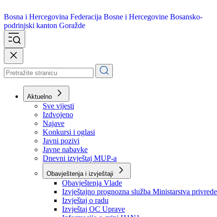
Bosna i Hercegovina
Federacija Bosne i Hercegovine
Bosansko-
podrinjski kanton Goražde
Aktuelno
Sve vijesti
Izdvojeno
Najave
Konkursi i oglasi
Javni pozivi
Javne nabavke
Dnevni izvještaj MUP-a
Obavještenja i izvještaji
Obavještenja Vlade