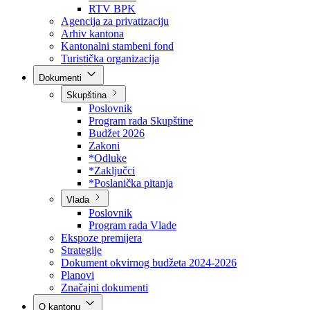
Direkcija za šumarstvo
Javna preduzeća
BPK šume
RTV BPK
Agencija za privatizaciju
Arhiv kantona
Kantonalni stambeni fond
Turistička organizacija
Dokumenti
Skupština
Poslovnik
Program rada Skupštine
Budžet 2026
Zakoni
*Odluke
*Zaključci
*Poslanička pitanja
Vlada
Poslovnik
Program rada Vlade
Ekspoze premijera
Strategije
Dokument okvirnog budžeta 2024-2026