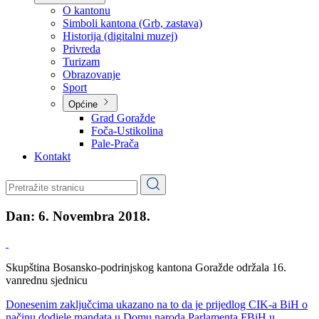
Planovi
Značajni dokumenti
O kantonu
O kantonu
Simboli kantona (Grb, zastava)
Historija (digitalni muzej)
Privreda
Turizam
Obrazovanje
Sport
Općine
Grad Goražde
Foča-Ustikolina
Pale-Prača
Kontakt
Dan:
6. Novembra 2018.