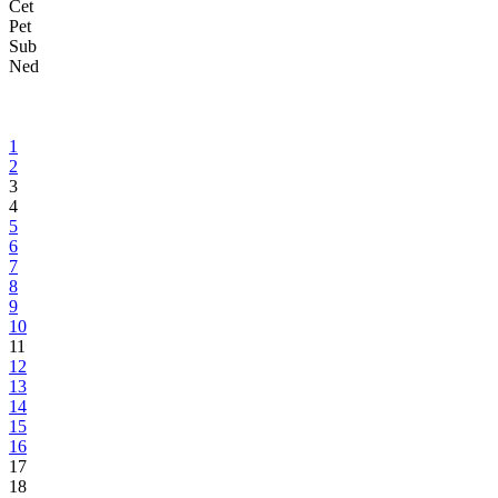
Skupština Bosansko-podrinjskog kantona Goražde održala 16.
vanrednu sjednicu
Donesenim zaključcima ukazano na to da je prijedlog CIK-a BiH o
načinu dodjele mandata u Domu naroda Parlamenta FBiH u
suprotnosti s Ustavom FBiH
06.11.2018