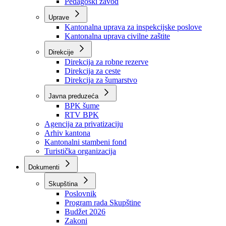
Zavod zdravstvenog osiguranja
Zavod za javno zdravstvo
Zavod za besplatnu pravnu pomoć
Pedagoški zavod
Uprave
Kantonalna uprava za inspekcijske poslove
Kantonalna uprava civilne zaštite
Direkcije
Direkcija za robne rezerve
Direkcija za ceste
Direkcija za šumarstvo
Javna preduzeća
BPK šume
RTV BPK
Agencija za privatizaciju
Arhiv kantona
Kantonalni stambeni fond
Turistička organizacija
Dokumenti
Skupština
Poslovnik