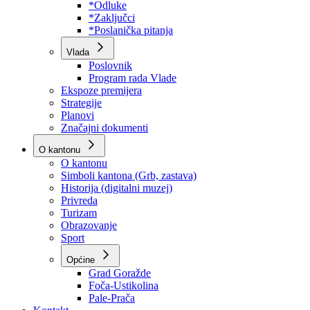
Program rada Skupštine
Budžet 2026
Zakoni
*Odluke
*Zaključci
*Poslanička pitanja
Vlada
Poslovnik
Program rada Vlade
Ekspoze premijera
Strategije
Planovi
Značajni dokumenti
O kantonu
O kantonu
Simboli kantona (Grb, zastava)
Historija (digitalni muzej)
Privreda
Turizam
Obrazovanje
Sport
Općine