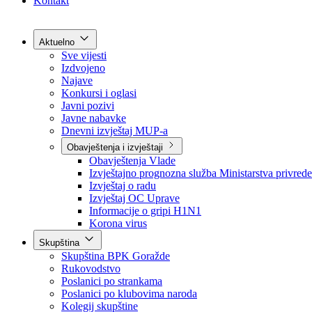
Grad Goražde
Foča-Ustikolina
Pale-Prača
Kontakt
Aktuelno
Sve vijesti
Izdvojeno
Najave
Konkursi i oglasi
Javni pozivi
Javne nabavke
Dnevni izvještaj MUP-a
Obavještenja i izvještaji
Obavještenja Vlade
Izvještajno prognozna služba Ministarstva privrede
Izvještaj o radu
Izvještaj OC Uprave
Informacije o gripi H1N1
Korona virus
Skupština
Skupština BPK Goražde
Rukovodstvo