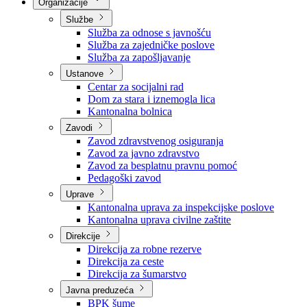
Nadležnosti
Sjednice Vlade
Organizacije
Službe
Služba za odnose s javnošću
Služba za zajedničke poslove
Služba za zapošljavanje
Ustanove
Centar za socijalni rad
Dom za stara i iznemogla lica
Kantonalna bolnica
Zavodi
Zavod zdravstvenog osiguranja
Zavod za javno zdravstvo
Zavod za besplatnu pravnu pomoć
Pedagoški zavod
Uprave
Kantonalna uprava za inspekcijske poslove
Kantonalna uprava civilne zaštite
Direkcije
Direkcija za robne rezerve
Direkcija za ceste