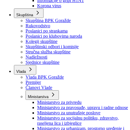
Izvještajno prognozna služba Ministarstva privrede
Izvještaj o radu
Izvještaj OC Uprave
Informacije o gripi H1N1
Korona virus
Skupština
Skupština BPK Goražde
Rukovodstvo
Poslanici po strankama
Poslanici po klubovima naroda
Kolegij skupštine
Skupštinski odbori i komisije
Stručna služba skupštine
Nadležnosti
Sjednice skupštine
Vlada
Vlada BPK Goražde
Premijer
Članovi Vlade
Ministarstva
Ministarstvo za privredu
Ministarstvo za pravosuđe, upravu i radne odnose
Ministarstvo za unutrašnje poslove