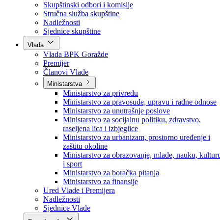
Poslanici po strankama
Poslanici po klubovima naroda
Kolegij skupštine
Skupštinski odbori i komisije
Stručna služba skupštine
Nadležnosti
Sjednice skupštine
Vlada
Vlada BPK Goražde
Premijer
Članovi Vlade
Ministarstva
Ministarstvo za privredu
Ministarstvo za pravosuđe, upravu i radne odnose
Ministarstvo za unutrašnje poslove
Ministarstvo za socijalnu politiku, zdravstvo,
raseljena lica i izbjeglice
Ministarstvo za urbanizam, prostorno uređenje i
zaštitu okoline
Ministarstvo za obrazovanje, mlade, nauku, kultur
i sport
Ministarstvo za boračka pitanja
Ministarstvo za finansije
Ured Vlade i Premijera