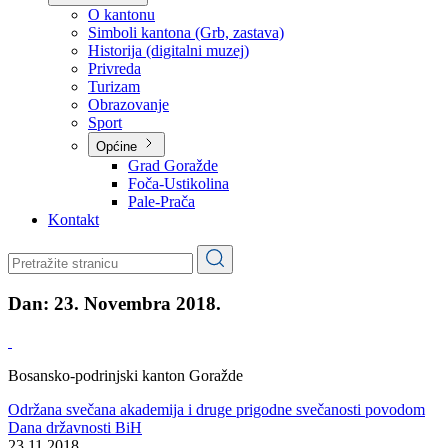
Planovi
Značajni dokumenti
O kantonu
O kantonu
Simboli kantona (Grb, zastava)
Historija (digitalni muzej)
Privreda
Turizam
Obrazovanje
Sport
Općine
Grad Goražde
Foča-Ustikolina
Pale-Prača
Kontakt
Dan:
23. Novembra 2018.