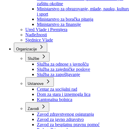
Ministarstvo za socijalnu politiku, zdravstvo,
raseljena lica i izbjeglice
Ministarstvo za urbanizam, prostorno uređenje i
zaštitu okoline
Ministarstvo za obrazovanje, mlade, nauku, kultur
i sport
Ministarstvo za boračka pitanja
Ministarstvo za finansije
Ured Vlade i Premijera
Nadležnosti
Sjednice Vlade
Organizacije
Službe
Služba za odnose s javnošću
Služba za zajedničke poslove
Služba za zapošljavanje
Ustanove
Centar za socijalni rad
Dom za stara i iznemogla lica
Kantonalna bolnica
Zavodi