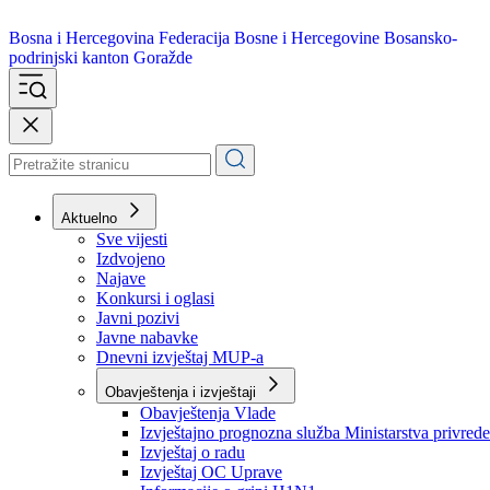
Bosna i Hercegovina
Federacija Bosne i Hercegovine
Bosansko-
podrinjski kanton Goražde
Aktuelno
Sve vijesti
Izdvojeno
Najave
Konkursi i oglasi
Javni pozivi
Javne nabavke
Dnevni izvještaj MUP-a
Obavještenja i izvještaji
Obavještenja Vlade