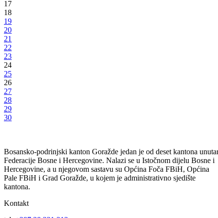
Čestitka povodom Dana državnosti BiH
Svim građanima Bosansko-podrinjskog kantona Goražde upućujemo
iskrene čestitke povodom 25. novembra – Dana državnosti Bosne i
Hercegovine
23.11.2018