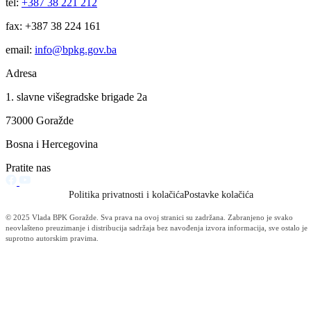
Započela konstituirajuća sjednica Skupštine BPK Goražde