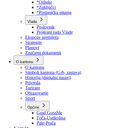
Program rada Skupštine
Budžet 2026
Zakoni
*Odluke
*Zaključci
*Poslanička pitanja
Vlada
Poslovnik
Program rada Vlade
Ekspoze premijera
Strategije
Planovi
Značajni dokumenti
O kantonu
O kantonu
Simboli kantona (Grb, zastava)
Historija (digitalni muzej)
Privreda
Turizam
Obrazovanje
Sport
Općine