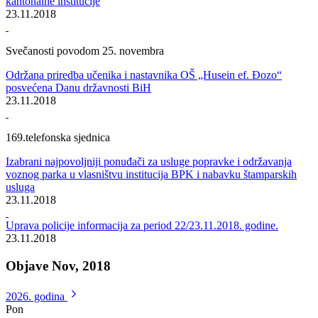
Bosansko-podrinjski kanton Goražde
Održana svečana akademija i druge prigodne svečanosti povodom
Dana državnosti BiH
23.11.2018