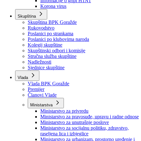
Izvještajno prognozna služba Ministarstva privrede
Izvještaj o radu
Izvještaj OC Uprave
Informacije o gripi H1N1
Korona virus
Skupština
Skupština BPK Goražde
Rukovodstvo
Poslanici po strankama
Poslanici po klubovima naroda
Kolegij skupštine
Skupštinski odbori i komisije
Stručna služba skupštine
Nadležnosti
Sjednice skupštine
Vlada
Vlada BPK Goražde
Premijer
Članovi Vlade
Ministarstva
Ministarstvo za privredu
Ministarstvo za pravosuđe, upravu i radne odnose
Ministarstvo za unutrašnje poslove