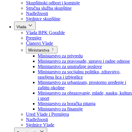
Poslanici po strankama
Poslanici po klubovima naroda
Kolegij skupštine
Skupštinski odbori i komisije
Stručna služba skupštine
Nadležnosti
Sjednice skupštine
Vlada
Vlada BPK Goražde
Premijer
Članovi Vlade
Ministarstva
Ministarstvo za privredu
Ministarstvo za pravosuđe, upravu i radne odnose
Ministarstvo za unutrašnje poslove
Ministarstvo za socijalnu politiku, zdravstvo,
raseljena lica i izbjeglice
Ministarstvo za urbanizam, prostorno uređenje i
zaštitu okoline
Ministarstvo za obrazovanje, mlade, nauku, kultur
i sport
Ministarstvo za boračka pitanja
Ministarstvo za finansije
Ured Vlade i Premijera