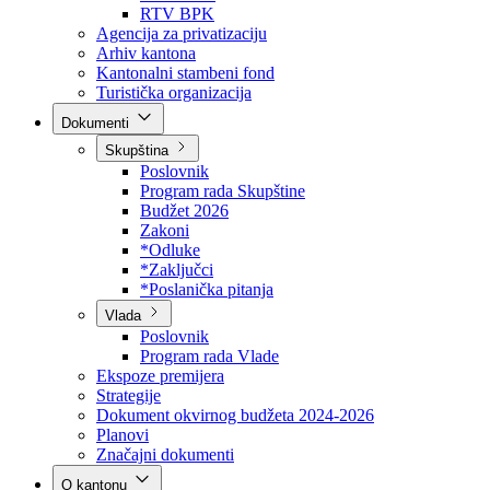
Direkcija za šumarstvo
Javna preduzeća
BPK šume
RTV BPK
Agencija za privatizaciju
Arhiv kantona
Kantonalni stambeni fond
Turistička organizacija
Dokumenti
Skupština
Poslovnik
Program rada Skupštine
Budžet 2026
Zakoni
*Odluke
*Zaključci
*Poslanička pitanja
Vlada
Poslovnik
Program rada Vlade
Ekspoze premijera
Strategije
Dokument okvirnog budžeta 2024-2026