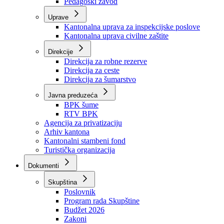
Zavod zdravstvenog osiguranja
Zavod za javno zdravstvo
Zavod za besplatnu pravnu pomoć
Pedagoški zavod
Uprave
Kantonalna uprava za inspekcijske poslove
Kantonalna uprava civilne zaštite
Direkcije
Direkcija za robne rezerve
Direkcija za ceste
Direkcija za šumarstvo
Javna preduzeća
BPK šume
RTV BPK
Agencija za privatizaciju
Arhiv kantona
Kantonalni stambeni fond
Turistička organizacija
Dokumenti
Skupština
Poslovnik