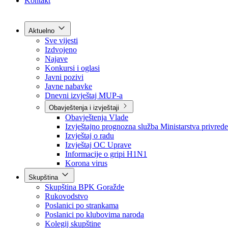
Grad Goražde
Foča-Ustikolina
Pale-Prača
Kontakt
Aktuelno
Sve vijesti
Izdvojeno
Najave
Konkursi i oglasi
Javni pozivi
Javne nabavke
Dnevni izvještaj MUP-a
Obavještenja i izvještaji
Obavještenja Vlade
Izvještajno prognozna služba Ministarstva privrede
Izvještaj o radu
Izvještaj OC Uprave
Informacije o gripi H1N1
Korona virus
Skupština
Skupština BPK Goražde
Rukovodstvo