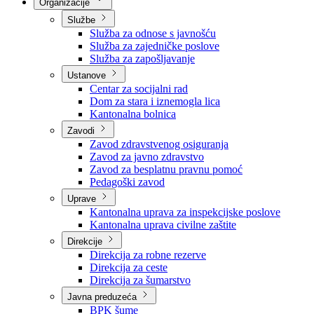
Nadležnosti
Sjednice Vlade
Organizacije
Službe
Služba za odnose s javnošću
Služba za zajedničke poslove
Služba za zapošljavanje
Ustanove
Centar za socijalni rad
Dom za stara i iznemogla lica
Kantonalna bolnica
Zavodi
Zavod zdravstvenog osiguranja
Zavod za javno zdravstvo
Zavod za besplatnu pravnu pomoć
Pedagoški zavod
Uprave
Kantonalna uprava za inspekcijske poslove
Kantonalna uprava civilne zaštite
Direkcije
Direkcija za robne rezerve
Direkcija za ceste