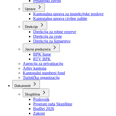
Zavod zdravstvenog osiguranja
Zavod za javno zdravstvo
Zavod za besplatnu pravnu pomoć
Pedagoški zavod
Uprave
Kantonalna uprava za inspekcijske poslove
Kantonalna uprava civilne zaštite
Direkcije
Direkcija za robne rezerve
Direkcija za ceste
Direkcija za šumarstvo
Javna preduzeća
BPK šume
RTV BPK
Agencija za privatizaciju
Arhiv kantona
Kantonalni stambeni fond
Turistička organizacija
Dokumenti
Skupština
Poslovnik