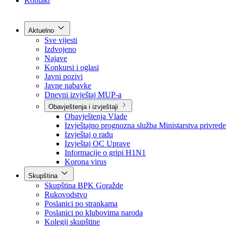
Grad Goražde
Foča-Ustikolina
Pale-Prača
Kontakt
Aktuelno
Sve vijesti
Izdvojeno
Najave
Konkursi i oglasi
Javni pozivi
Javne nabavke
Dnevni izvještaj MUP-a
Obavještenja i izvještaji
Obavještenja Vlade
Izvještajno prognozna služba Ministarstva privrede
Izvještaj o radu
Izvještaj OC Uprave
Informacije o gripi H1N1
Korona virus
Skupština
Skupština BPK Goražde
Rukovodstvo