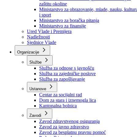
Ministarstvo za socijalnu politiku, zdravstvo,
raseljena lica i izbjeglice
Ministarstvo za urbanizam, prostorno uređenje i
zaštitu okoline
Ministarstvo za obrazovanje, mlade, nauku, kultur
i sport
Ministarstvo za boračka pitanja
Ministarstvo za finansije
Ured Vlade i Premijera
Nadležnosti
Sjednice Vlade
Organizacije
Službe
Služba za odnose s javnošću
Služba za zajedničke poslove
Služba za zapošljavanje
Ustanove
Centar za socijalni rad
Dom za stara i iznemogla lica
Kantonalna bolnica
Zavodi