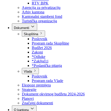
Direkcija za šumarstvo
Javna preduzeća
BPK šume
RTV BPK
Agencija za privatizaciju
Arhiv kantona
Kantonalni stambeni fond
Turistička organizacija
Dokumenti
Skupština
Poslovnik
Program rada Skupštine
Budžet 2026
Zakoni
*Odluke
*Zaključci
*Poslanička pitanja
Vlada
Poslovnik
Program rada Vlade
Ekspoze premijera
Strategije
Dokument okvirnog budžeta 2024-2026