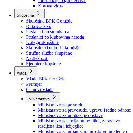
Izvještajno prognozna služba Ministarstva privrede
Izvještaj o radu
Izvještaj OC Uprave
Informacije o gripi H1N1
Korona virus
Skupština
Skupština BPK Goražde
Rukovodstvo
Poslanici po strankama
Poslanici po klubovima naroda
Kolegij skupštine
Skupštinski odbori i komisije
Stručna služba skupštine
Nadležnosti
Sjednice skupštine
Vlada
Vlada BPK Goražde
Premijer
Članovi Vlade
Ministarstva
Ministarstvo za privredu
Ministarstvo za pravosuđe, upravu i radne odnose
Ministarstvo za unutrašnje poslove