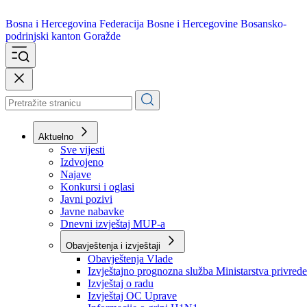
Bosna i Hercegovina
Federacija Bosne i Hercegovine
Bosansko-
podrinjski kanton Goražde
Aktuelno
Sve vijesti
Izdvojeno
Najave
Konkursi i oglasi
Javni pozivi
Javne nabavke
Dnevni izvještaj MUP-a
Obavještenja i izvještaji
Obavještenja Vlade