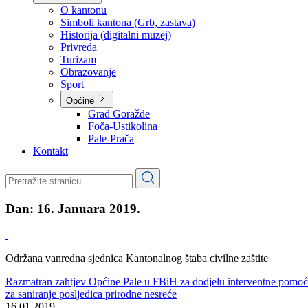
Planovi
Značajni dokumenti
O kantonu
O kantonu
Simboli kantona (Grb, zastava)
Historija (digitalni muzej)
Privreda
Turizam
Obrazovanje
Sport
Općine
Grad Goražde
Foča-Ustikolina
Pale-Prača
Kontakt
Dan:
16. Januara 2019.