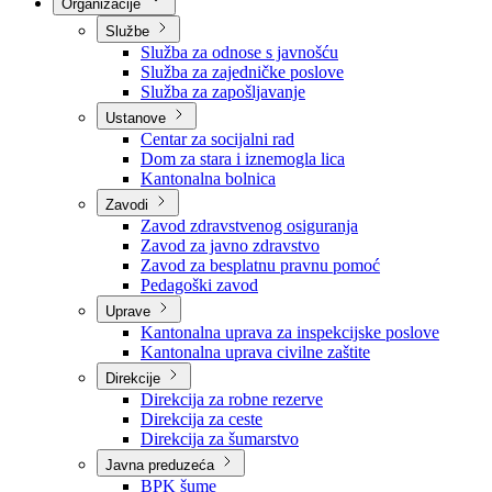
Nadležnosti
Sjednice Vlade
Organizacije
Službe
Služba za odnose s javnošću
Služba za zajedničke poslove
Služba za zapošljavanje
Ustanove
Centar za socijalni rad
Dom za stara i iznemogla lica
Kantonalna bolnica
Zavodi
Zavod zdravstvenog osiguranja
Zavod za javno zdravstvo
Zavod za besplatnu pravnu pomoć
Pedagoški zavod
Uprave
Kantonalna uprava za inspekcijske poslove
Kantonalna uprava civilne zaštite
Direkcije
Direkcija za robne rezerve
Direkcija za ceste