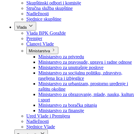
Poslanici po strankama
Poslanici po klubovima naroda
Kolegij skupštine
Skupštinski odbori i komisije
Stručna služba skupštine
Nadležnosti
Sjednice skupštine
Vlada
Vlada BPK Goražde
Premijer
Članovi Vlade
Ministarstva
Ministarstvo za privredu
Ministarstvo za pravosuđe, upravu i radne odnose
Ministarstvo za unutrašnje poslove
Ministarstvo za socijalnu politiku, zdravstvo,
raseljena lica i izbjeglice
Ministarstvo za urbanizam, prostorno uređenje i
zaštitu okoline
Ministarstvo za obrazovanje, mlade, nauku, kultur
i sport
Ministarstvo za boračka pitanja
Ministarstvo za finansije
Ured Vlade i Premijera