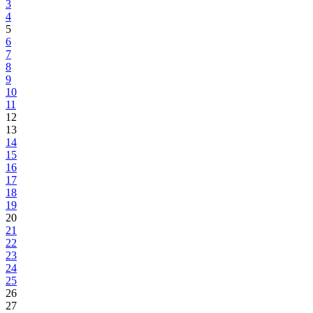
Održana vanredna sjednica Kantonalnog štaba civilne zaštite
Razmatran zahtjev Općine Pale u FBiH za dodjelu interventne pomoć
za saniranje posljedica prirodne nesreće
16.01.2019