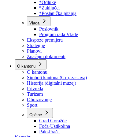
Program rada Skupštine
Budžet 2026
Zakoni
*Odluke
*Zaključci
*Poslanička pitanja
Vlada
Poslovnik
Program rada Vlade
Ekspoze premijera
Strategije
Planovi
Značajni dokumenti
O kantonu
O kantonu
Simboli kantona (Grb, zastava)
Historija (digitalni muzej)
Privreda
Turizam
Obrazovanje
Sport
Općine