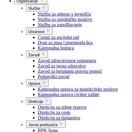
Nadležnosti
Sjednice Vlade
Organizacije
Službe
Služba za odnose s javnošću
Služba za zajedničke poslove
Služba za zapošljavanje
Ustanove
Centar za socijalni rad
Dom za stara i iznemogla lica
Kantonalna bolnica
Zavodi
Zavod zdravstvenog osiguranja
Zavod za javno zdravstvo
Zavod za besplatnu pravnu pomoć
Pedagoški zavod
Uprave
Kantonalna uprava za inspekcijske poslove
Kantonalna uprava civilne zaštite
Direkcije
Direkcija za robne rezerve
Direkcija za ceste