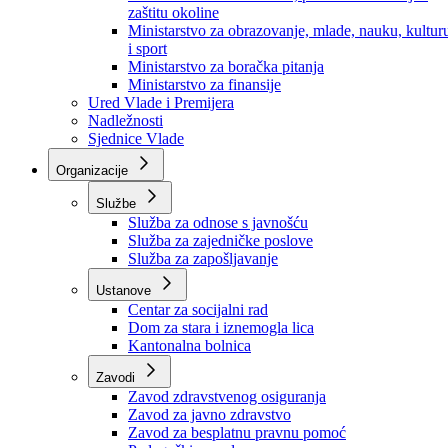
Ministarstvo za socijalnu politiku, zdravstvo,
raseljena lica i izbjeglice
Ministarstvo za urbanizam, prostorno uređenje i
zaštitu okoline
Ministarstvo za obrazovanje, mlade, nauku, kultur
i sport
Ministarstvo za boračka pitanja
Ministarstvo za finansije
Ured Vlade i Premijera
Nadležnosti
Sjednice Vlade
Organizacije
Službe
Služba za odnose s javnošću
Služba za zajedničke poslove
Služba za zapošljavanje
Ustanove
Centar za socijalni rad
Dom za stara i iznemogla lica
Kantonalna bolnica
Zavodi