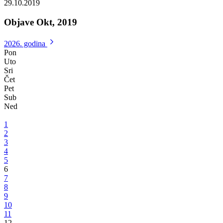
Vlada Bosansko-podrinjskog kantona Goražde održala 23. redovnu
sjednicu
Odobrena isplata pete rate studentskih stipendija studentima s prostora
BPK Goražde
29.10.2019