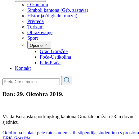
Planovi
Značajni dokumenti
O kantonu
O kantonu
Simboli kantona (Grb, zastava)
Historija (digitalni muzej)
Privreda
Turizam
Obrazovanje
Sport
Općine
Grad Goražde
Foča-Ustikolina
Pale-Prača
Kontakt
Dan:
29. Oktobra 2019.