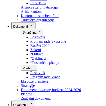
Direkcija za šumarstvo
Javna preduzeća
BPK šume
RTV BPK
Agencija za privatizaciju
Arhiv kantona
Kantonalni stambeni fond
Turistička organizacija
Dokumenti
Skupština
Poslovnik
Program rada Skupštine
Budžet 2026
Zakoni
*Odluke
*Zaključci
*Poslanička pitanja
Vlada
Poslovnik
Program rada Vlade
Ekspoze premijera
Strategije
Dokument okvirnog budžeta 2024-2026