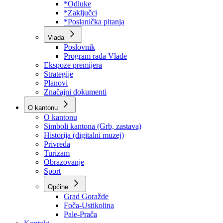
Program rada Skupštine
Budžet 2026
Zakoni
*Odluke
*Zaključci
*Poslanička pitanja
Vlada
Poslovnik
Program rada Vlade
Ekspoze premijera
Strategije
Planovi
Značajni dokumenti
O kantonu
O kantonu
Simboli kantona (Grb, zastava)
Historija (digitalni muzej)
Privreda
Turizam
Obrazovanje
Sport
Općine