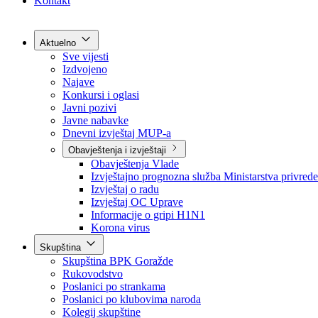
Grad Goražde
Foča-Ustikolina
Pale-Prača
Kontakt
Aktuelno
Sve vijesti
Izdvojeno
Najave
Konkursi i oglasi
Javni pozivi
Javne nabavke
Dnevni izvještaj MUP-a
Obavještenja i izvještaji
Obavještenja Vlade
Izvještajno prognozna služba Ministarstva privrede
Izvještaj o radu
Izvještaj OC Uprave
Informacije o gripi H1N1
Korona virus
Skupština
Skupština BPK Goražde
Rukovodstvo