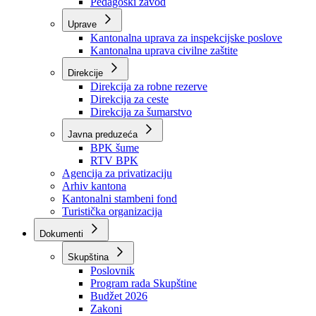
Zavod zdravstvenog osiguranja
Zavod za javno zdravstvo
Zavod za besplatnu pravnu pomoć
Pedagoški zavod
Uprave
Kantonalna uprava za inspekcijske poslove
Kantonalna uprava civilne zaštite
Direkcije
Direkcija za robne rezerve
Direkcija za ceste
Direkcija za šumarstvo
Javna preduzeća
BPK šume
RTV BPK
Agencija za privatizaciju
Arhiv kantona
Kantonalni stambeni fond
Turistička organizacija
Dokumenti
Skupština
Poslovnik