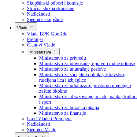
Poslanici po strankama
Poslanici po klubovima naroda
Kolegij skupštine
Skupštinski odbori i komisije
Stručna služba skupštine
Nadležnosti
Sjednice skupštine
Vlada
Vlada BPK Goražde
Premijer
Članovi Vlade
Ministarstva
Ministarstvo za privredu
Ministarstvo za pravosuđe, upravu i radne odnose
Ministarstvo za unutrašnje poslove
Ministarstvo za socijalnu politiku, zdravstvo,
raseljena lica i izbjeglice
Ministarstvo za urbanizam, prostorno uređenje i
zaštitu okoline
Ministarstvo za obrazovanje, mlade, nauku, kultur
i sport
Ministarstvo za boračka pitanja
Ministarstvo za finansije
Ured Vlade i Premijera