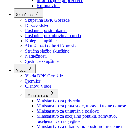
Izvještajno prognozna služba Ministarstva privrede
Izvještaj o radu
Izvještaj OC Uprave
Informacije o gripi H1N1
Korona virus
Skupština
Skupština BPK Goražde
Rukovodstvo
Poslanici po strankama
Poslanici po klubovima naroda
Kolegij skupštine
Skupštinski odbori i komisije
Stručna služba skupštine
Nadležnosti
Sjednice skupštine
Vlada
Vlada BPK Goražde
Premijer
Članovi Vlade
Ministarstva
Ministarstvo za privredu
Ministarstvo za pravosuđe, upravu i radne odnose
Ministarstvo za unutrašnje poslove