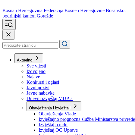
Bosna i Hercegovina
Federacija Bosne i Hercegovine
Bosansko-
podrinjski kanton Goražde
Aktuelno
Sve vijesti
Izdvojeno
Najave
Konkursi i oglasi
Javni pozivi
Javne nabavke
Dnevni izvještaj MUP-a
Obavještenja i izvještaji
Obavještenja Vlade