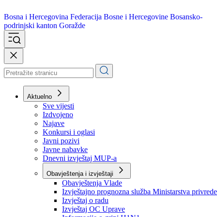
Bosna i Hercegovina
Federacija Bosne i Hercegovine
Bosansko-
podrinjski kanton Goražde
Aktuelno
Sve vijesti
Izdvojeno
Najave
Konkursi i oglasi
Javni pozivi
Javne nabavke
Dnevni izvještaj MUP-a
Obavještenja i izvještaji
Obavještenja Vlade