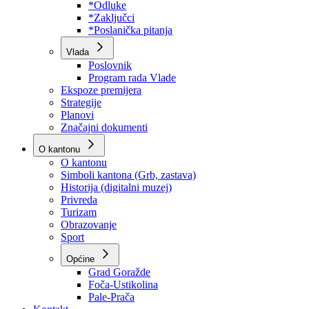
Program rada Skupštine
Budžet 2026
Zakoni
*Odluke
*Zaključci
*Poslanička pitanja
Vlada
Poslovnik
Program rada Vlade
Ekspoze premijera
Strategije
Planovi
Značajni dokumenti
O kantonu
O kantonu
Simboli kantona (Grb, zastava)
Historija (digitalni muzej)
Privreda
Turizam
Obrazovanje
Sport
Općine