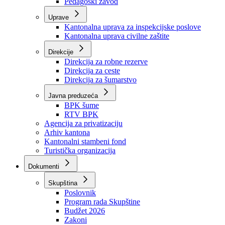
Zavod zdravstvenog osiguranja
Zavod za javno zdravstvo
Zavod za besplatnu pravnu pomoć
Pedagoški zavod
Uprave
Kantonalna uprava za inspekcijske poslove
Kantonalna uprava civilne zaštite
Direkcije
Direkcija za robne rezerve
Direkcija za ceste
Direkcija za šumarstvo
Javna preduzeća
BPK šume
RTV BPK
Agencija za privatizaciju
Arhiv kantona
Kantonalni stambeni fond
Turistička organizacija
Dokumenti
Skupština
Poslovnik