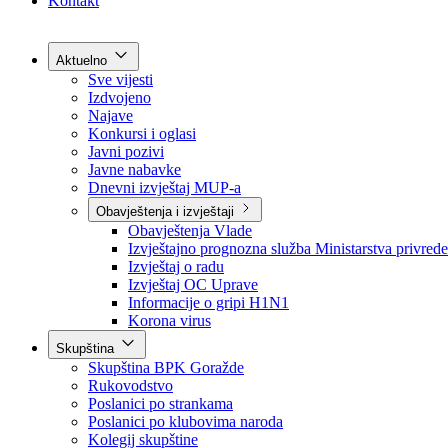
Grad Goražde
Foča-Ustikolina
Pale-Prača
Kontakt
Aktuelno
Sve vijesti
Izdvojeno
Najave
Konkursi i oglasi
Javni pozivi
Javne nabavke
Dnevni izvještaj MUP-a
Obavještenja i izvještaji
Obavještenja Vlade
Izvještajno prognozna služba Ministarstva privrede
Izvještaj o radu
Izvještaj OC Uprave
Informacije o gripi H1N1
Korona virus
Skupština
Skupština BPK Goražde
Rukovodstvo