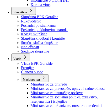
Izvještajno prognozna služba Ministarstva privrede
Izvještaj o radu
Izvještaj OC Uprave
Informacije o gripi H1N1
Korona virus
Skupština
Skupština BPK Goražde
Rukovodstvo
Poslanici po strankama
Poslanici po klubovima naroda
Kolegij skupštine
Skupštinski odbori i komisije
Stručna služba skupštine
Nadležnosti
Sjednice skupštine
Vlada
Vlada BPK Goražde
Premijer
Članovi Vlade
Ministarstva
Ministarstvo za privredu
Ministarstvo za pravosuđe, upravu i radne odnose
Ministarstvo za unutrašnje poslove