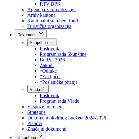
Direkcija za šumarstvo
Javna preduzeća
BPK šume
RTV BPK
Agencija za privatizaciju
Arhiv kantona
Kantonalni stambeni fond
Turistička organizacija
Dokumenti
Skupština
Poslovnik
Program rada Skupštine
Budžet 2026
Zakoni
*Odluke
*Zaključci
*Poslanička pitanja
Vlada
Poslovnik
Program rada Vlade
Ekspoze premijera
Strategije
Dokument okvirnog budžeta 2024-2026