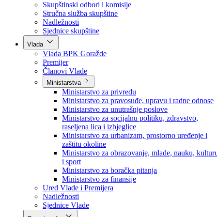
Poslanici po strankama
Poslanici po klubovima naroda
Kolegij skupštine
Skupštinski odbori i komisije
Stručna služba skupštine
Nadležnosti
Sjednice skupštine
Vlada
Vlada BPK Goražde
Premijer
Članovi Vlade
Ministarstva
Ministarstvo za privredu
Ministarstvo za pravosuđe, upravu i radne odnose
Ministarstvo za unutrašnje poslove
Ministarstvo za socijalnu politiku, zdravstvo,
raseljena lica i izbjeglice
Ministarstvo za urbanizam, prostorno uređenje i
zaštitu okoline
Ministarstvo za obrazovanje, mlade, nauku, kultur
i sport
Ministarstvo za boračka pitanja
Ministarstvo za finansije
Ured Vlade i Premijera