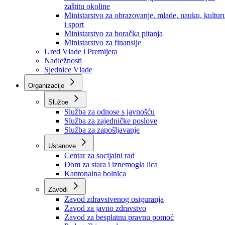
Ministarstvo za socijalnu politiku, zdravstvo,
raseljena lica i izbjeglice
Ministarstvo za urbanizam, prostorno uređenje i
zaštitu okoline
Ministarstvo za obrazovanje, mlade, nauku, kultur
i sport
Ministarstvo za boračka pitanja
Ministarstvo za finansije
Ured Vlade i Premijera
Nadležnosti
Sjednice Vlade
Organizacije
Službe
Služba za odnose s javnošću
Služba za zajedničke poslove
Služba za zapošljavanje
Ustanove
Centar za socijalni rad
Dom za stara i iznemogla lica
Kantonalna bolnica
Zavodi