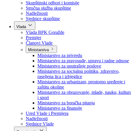
Poslanici po strankama
Poslanici po klubovima naroda
Kolegij skupštine
Skupštinski odbori i komisije
Stručna služba skupštine
Nadležnosti
Sjednice skupštine
Vlada
Vlada BPK Goražde
Premijer
Članovi Vlade
Ministarstva
Ministarstvo za privredu
Ministarstvo za pravosuđe, upravu i radne odnose
Ministarstvo za unutrašnje poslove
Ministarstvo za socijalnu politiku, zdravstvo,
raseljena lica i izbjeglice
Ministarstvo za urbanizam, prostorno uređenje i
zaštitu okoline
Ministarstvo za obrazovanje, mlade, nauku, kultur
i sport
Ministarstvo za boračka pitanja
Ministarstvo za finansije
Ured Vlade i Premijera