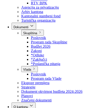
Direkcija za šumarstvo
Javna preduzeća
BPK šume
RTV BPK
Agencija za privatizaciju
Arhiv kantona
Kantonalni stambeni fond
Turistička organizacija
Dokumenti
Skupština
Poslovnik
Program rada Skupštine
Budžet 2026
Zakoni
*Odluke
*Zaključci
*Poslanička pitanja
Vlada
Poslovnik
Program rada Vlade
Ekspoze premijera
Strategije
Dokument okvirnog budžeta 2024-2026