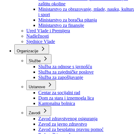
Ministarstvo za socijalnu politiku, zdravstvo,
raseljena lica i izbjeglice
Ministarstvo za urbanizam, prostorno uređenje i
zaštitu okoline
Ministarstvo za obrazovanje, mlade, nauku, kultur
i sport
Ministarstvo za boračka pitanja
Ministarstvo za finansije
Ured Vlade i Premijera
Nadležnosti
Sjednice Vlade
Organizacije
Službe
Služba za odnose s javnošću
Služba za zajedničke poslove
Služba za zapošljavanje
Ustanove
Centar za socijalni rad
Dom za stara i iznemogla lica
Kantonalna bolnica
Zavodi