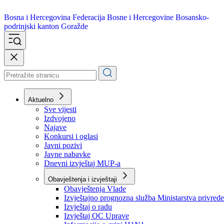
Bosna i Hercegovina
Federacija Bosne i Hercegovine
Bosansko-
podrinjski kanton Goražde
Aktuelno
Sve vijesti
Izdvojeno
Najave
Konkursi i oglasi
Javni pozivi
Javne nabavke
Dnevni izvještaj MUP-a
Obavještenja i izvještaji
Obavještenja Vlade