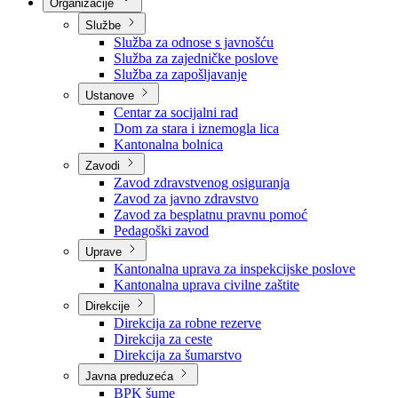
Nadležnosti
Sjednice Vlade
Organizacije
Službe
Služba za odnose s javnošću
Služba za zajedničke poslove
Služba za zapošljavanje
Ustanove
Centar za socijalni rad
Dom za stara i iznemogla lica
Kantonalna bolnica
Zavodi
Zavod zdravstvenog osiguranja
Zavod za javno zdravstvo
Zavod za besplatnu pravnu pomoć
Pedagoški zavod
Uprave
Kantonalna uprava za inspekcijske poslove
Kantonalna uprava civilne zaštite
Direkcije
Direkcija za robne rezerve
Direkcija za ceste