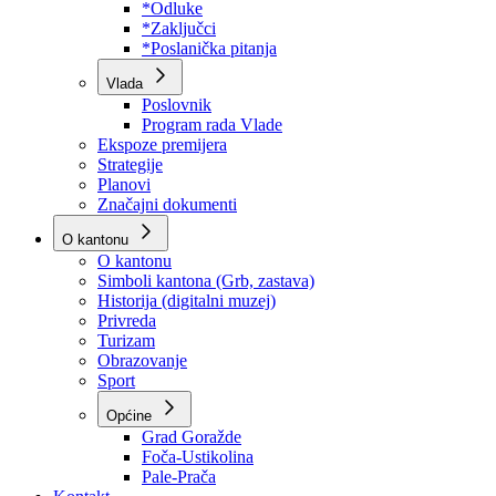
Program rada Skupštine
Budžet 2026
Zakoni
*Odluke
*Zaključci
*Poslanička pitanja
Vlada
Poslovnik
Program rada Vlade
Ekspoze premijera
Strategije
Planovi
Značajni dokumenti
O kantonu
O kantonu
Simboli kantona (Grb, zastava)
Historija (digitalni muzej)
Privreda
Turizam
Obrazovanje
Sport
Općine