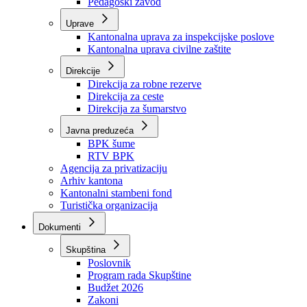
Zavod zdravstvenog osiguranja
Zavod za javno zdravstvo
Zavod za besplatnu pravnu pomoć
Pedagoški zavod
Uprave
Kantonalna uprava za inspekcijske poslove
Kantonalna uprava civilne zaštite
Direkcije
Direkcija za robne rezerve
Direkcija za ceste
Direkcija za šumarstvo
Javna preduzeća
BPK šume
RTV BPK
Agencija za privatizaciju
Arhiv kantona
Kantonalni stambeni fond
Turistička organizacija
Dokumenti
Skupština
Poslovnik