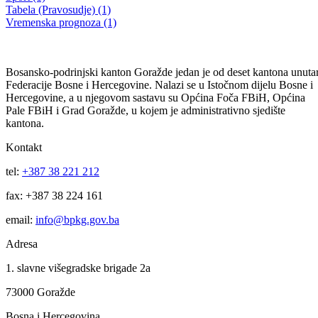
Plan nabavki Službe za zajedničke poslove za 2020.godinu
07.01.2020
Filtriraj rezultate po kategoriji
Vijesti (10480)