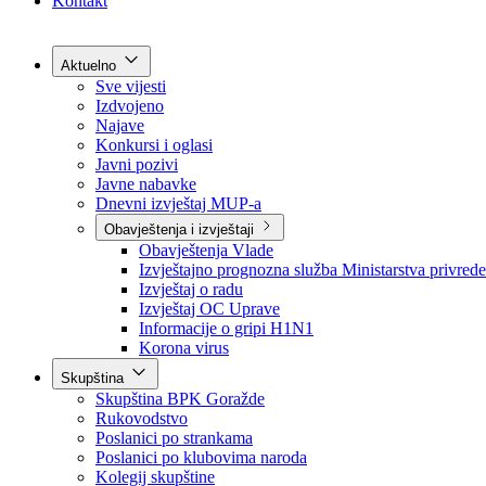
Grad Goražde
Foča-Ustikolina
Pale-Prača
Kontakt
Aktuelno
Sve vijesti
Izdvojeno
Najave
Konkursi i oglasi
Javni pozivi
Javne nabavke
Dnevni izvještaj MUP-a
Obavještenja i izvještaji
Obavještenja Vlade
Izvještajno prognozna služba Ministarstva privrede
Izvještaj o radu
Izvještaj OC Uprave
Informacije o gripi H1N1
Korona virus
Skupština
Skupština BPK Goražde
Rukovodstvo