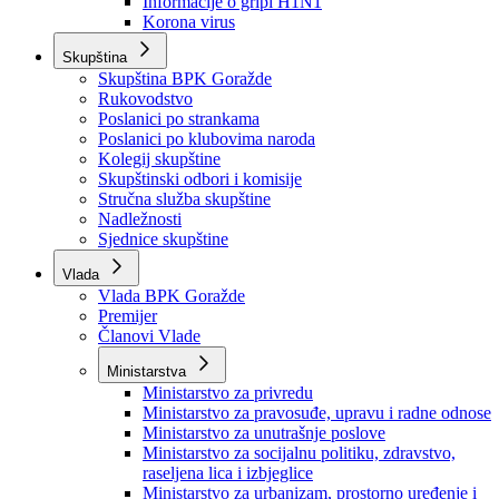
Izvještajno prognozna služba Ministarstva privrede
Izvještaj o radu
Izvještaj OC Uprave
Informacije o gripi H1N1
Korona virus
Skupština
Skupština BPK Goražde
Rukovodstvo
Poslanici po strankama
Poslanici po klubovima naroda
Kolegij skupštine
Skupštinski odbori i komisije
Stručna služba skupštine
Nadležnosti
Sjednice skupštine
Vlada
Vlada BPK Goražde
Premijer
Članovi Vlade
Ministarstva
Ministarstvo za privredu
Ministarstvo za pravosuđe, upravu i radne odnose
Ministarstvo za unutrašnje poslove