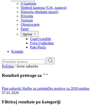
Planovi
Značajni dokumenti
O kantonu
O kantonu
Simboli kantona (Grb, zastava)
Historija (digitalni muzej)
Privreda
Turizam
Obrazovanje
Sport
Općine
Grad Goražde
Foča-Ustikolina
Pale-Prača
Kontakt
Početna
/
Javne nabavke
Rezultati pretrage za ""