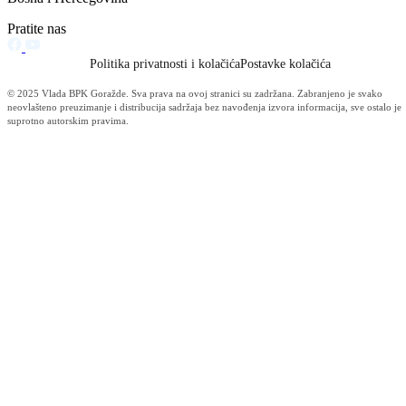
Informacije MUP-a (4484)
Izdvajamo (2533)
Video (Dnevnik - nema nista) (1736)
Konkursi i Oglasi (1675)
Javni pozivi (1617)
Sjednice Vlade (1268)
Skupstina - Aktuelnosti i novosti (508)
Korona virus (469)
Press konferencije (306)
Sjednice Skupštine (282)
Izvještaj OC Uprave (234)
News (186)
IZVJEŠTAJ - Ministarstvo za privredu (131)
Javne nabavke (113)
Najave (95)
Objava za medije (91)
Značajni dokumenti (79)
Fotogalerija (56)
Vijesti (Privreda) (45)
Obavještenja (Privreda) (35)
Kanton (34)
Informacije o gripi H1N1 (26)
Video (mediji) (25)
Video BPK-a (22)
Skupština (19)