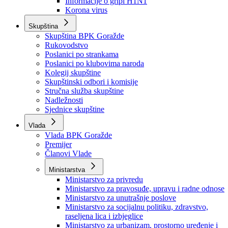
Informacije o gripi H1N1
Korona virus
Skupština
Skupština BPK Goražde
Rukovodstvo
Poslanici po strankama
Poslanici po klubovima naroda
Kolegij skupštine
Skupštinski odbori i komisije
Stručna služba skupštine
Nadležnosti
Sjednice skupštine
Vlada
Vlada BPK Goražde
Premijer
Članovi Vlade
Ministarstva
Ministarstvo za privredu
Ministarstvo za pravosuđe, upravu i radne odnose
Ministarstvo za unutrašnje poslove
Ministarstvo za socijalnu politiku, zdravstvo,
raseljena lica i izbjeglice
Ministarstvo za urbanizam, prostorno uređenje i