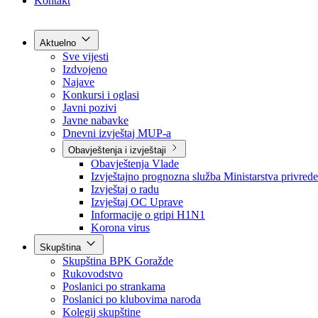
Kontakt
Aktuelno
Sve vijesti
Izdvojeno
Najave
Konkursi i oglasi
Javni pozivi
Javne nabavke
Dnevni izvještaj MUP-a
Obavještenja i izvještaji
Obavještenja Vlade
Izvještajno prognozna služba Ministarstva privrede
Izvještaj o radu
Izvještaj OC Uprave
Informacije o gripi H1N1
Korona virus
Skupština
Skupština BPK Goražde
Rukovodstvo
Poslanici po strankama
Poslanici po klubovima naroda
Kolegij skupštine