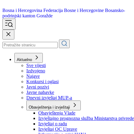
Bosna i Hercegovina
Federacija Bosne i Hercegovine
Bosansko-
podrinjski kanton Goražde
Aktuelno
Sve vijesti
Izdvojeno
Najave
Konkursi i oglasi
Javni pozivi
Javne nabavke
Dnevni izvještaj MUP-a
Obavještenja i izvještaji
Obavještenja Vlade
Izvještajno prognozna služba Ministarstva privrede
Izvještaj o radu
Izvještaj OC Uprave