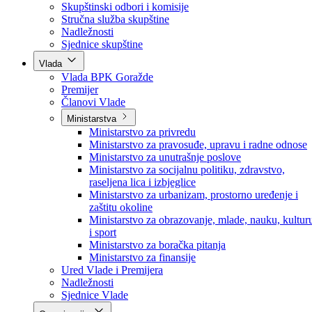
Skupštinski odbori i komisije
Stručna služba skupštine
Nadležnosti
Sjednice skupštine
Vlada
Vlada BPK Goražde
Premijer
Članovi Vlade
Ministarstva
Ministarstvo za privredu
Ministarstvo za pravosuđe, upravu i radne odnose
Ministarstvo za unutrašnje poslove
Ministarstvo za socijalnu politiku, zdravstvo,
raseljena lica i izbjeglice
Ministarstvo za urbanizam, prostorno uređenje i
zaštitu okoline
Ministarstvo za obrazovanje, mlade, nauku, kultur
i sport
Ministarstvo za boračka pitanja
Ministarstvo za finansije
Ured Vlade i Premijera
Nadležnosti
Sjednice Vlade