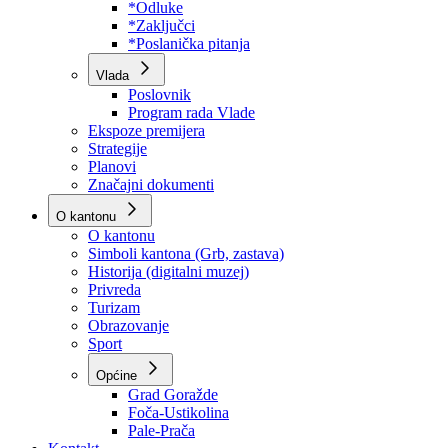
*Odluke
*Zaključci
*Poslanička pitanja
Vlada
Poslovnik
Program rada Vlade
Ekspoze premijera
Strategije
Planovi
Značajni dokumenti
O kantonu
O kantonu
Simboli kantona (Grb, zastava)
Historija (digitalni muzej)
Privreda
Turizam
Obrazovanje
Sport
Općine
Grad Goražde
Foča-Ustikolina
Pale-Prača