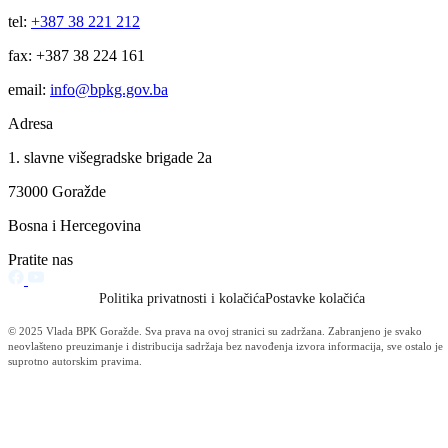
tel:
+387 38 221 212
fax: +387 38 224 161
email:
info@bpkg.gov.ba
Adresa
1. slavne višegradske brigade 2a
73000 Goražde
Bosna i Hercegovina
Pratite nas
Politika privatnosti i kolačića
Postavke kolačića
© 2025 Vlada BPK Goražde. Sva prava na ovoj stranici su zadržana. Zabranjeno je svako
neovlašteno preuzimanje i distribucija sadržaja bez navođenja izvora informacija, sve ostalo je
suprotno autorskim pravima.