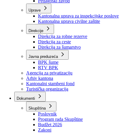
Pedagoški zavod
Uprave
Kantonalna uprava za inspekcijske poslove
Kantonalna uprava civilne zaštite
Direkcije
Direkcija za robne rezerve
Direkcija za ceste
Direkcija za šumarstvo
Javna preduzeća
BPK šume
RTV BPK
Agencija za privatizaciju
Arhiv kantona
Kantonalni stambeni fond
Turistička organizacija
Dokumenti
Skupština
Poslovnik
Program rada Skupštine
Budžet 2026
Zakoni