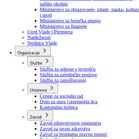
zaštitu okoline
Ministarstvo za obrazovanje, mlade, nauku, kultur
i sport
Ministarstvo za boračka pitanja
Ministarstvo za finansije
Ured Vlade i Premijera
Nadležnosti
Sjednice Vlade
Organizacije
Službe
Služba za odnose s javnošću
Služba za zajedničke poslove
Služba za zapošljavanje
Ustanove
Centar za socijalni rad
Dom za stara i iznemogla lica
Kantonalna bolnica
Zavodi
Zavod zdravstvenog osiguranja
Zavod za javno zdravstvo
Zavod za besplatnu pravnu pomoć