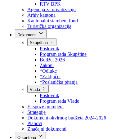
RTV BPK
Agencija za privatizaciju
Arhiv kantona
Kantonalni stambeni fond
Turistička organizacija
Dokumenti
Skupština
Poslovnik
Program rada Skupštine
Budžet 2026
Zakoni
*Odluke
*Zaključci
*Poslanička pitanja
Vlada
Poslovnik
Program rada Vlade
Ekspoze premijera
Strategije
Dokument okvirnog budžeta 2024-2026
Planovi
Značajni dokumenti
O kantonu