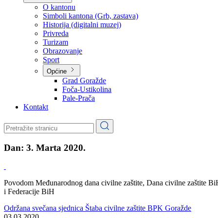
O kantonu
Simboli kantona (Grb, zastava)
Historija (digitalni muzej)
Privreda
Turizam
Obrazovanje
Sport
Općine
Grad Goražde
Foča-Ustikolina
Pale-Prača
Kontakt
Dan:
3. Marta 2020.
Povodom Međunarodnog dana civilne zaštite, Dana civilne zaštite B
i Federacije BiH
Održana svečana sjednica Štaba civilne zaštite BPK Goražde
03.03.2020