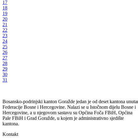
17
18
19
20
21
22
23
24
25
26
27
28
29
30
31
Bosansko-podrinjski kanton Goražde jedan je od deset kantona unuta
Federacije Bosne i Hercegovine. Nalazi se u Istočnom dijelu Bosne i
Hercegovine, a u njegovom sastavu su Općina Foča FBiH, Općina
Pale FBiH i Grad Goražde, u kojem je administrativno sjedište
kantona.
Kontakt