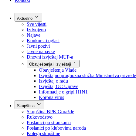
Grad Goražde
Foča-Ustikolina
Pale-Prača
Kontakt
Aktuelno
Sve vijesti
Izdvojeno
Najave
Konkursi i oglasi
Javni pozivi
Javne nabavke
Dnevni izvještaj MUP-a
Obavještenja i izvještaji
Obavještenja Vlade
Izvještajno prognozna služba Ministarstva privrede
Izvještaj o radu
Izvještaj OC Uprave
Informacije o gripi H1N1
Korona virus
Skupština
Skupština BPK Goražde
Rukovodstvo