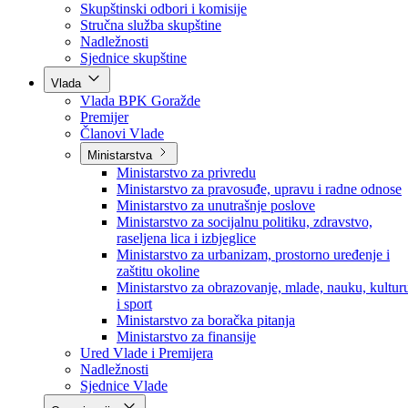
Poslanici po strankama
Poslanici po klubovima naroda
Kolegij skupštine
Skupštinski odbori i komisije
Stručna služba skupštine
Nadležnosti
Sjednice skupštine
Vlada
Vlada BPK Goražde
Premijer
Članovi Vlade
Ministarstva
Ministarstvo za privredu
Ministarstvo za pravosuđe, upravu i radne odnose
Ministarstvo za unutrašnje poslove
Ministarstvo za socijalnu politiku, zdravstvo,
raseljena lica i izbjeglice
Ministarstvo za urbanizam, prostorno uređenje i
zaštitu okoline
Ministarstvo za obrazovanje, mlade, nauku, kultur
i sport
Ministarstvo za boračka pitanja
Ministarstvo za finansije
Ured Vlade i Premijera