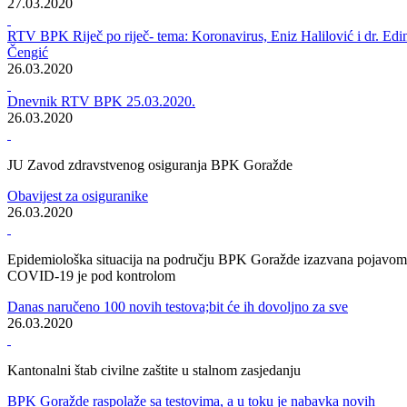
Vrijedna medicinska pošiljka stigla u Goražde
Izvršena primopredaja doniranih respiratora Kantonalnoj bolnici
Goražde
27.03.2020