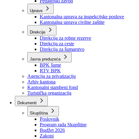
Zavod zdravstvenog osiguranja
Zavod za javno zdravstvo
Zavod za besplatnu pravnu pomoć
Pedagoški zavod
Uprave
Kantonalna uprava za inspekcijske poslove
Kantonalna uprava civilne zaštite
Direkcije
Direkcija za robne rezerve
Direkcija za ceste
Direkcija za šumarstvo
Javna preduzeća
BPK šume
RTV BPK
Agencija za privatizaciju
Arhiv kantona
Kantonalni stambeni fond
Turistička organizacija
Dokumenti
Skupština
Poslovnik