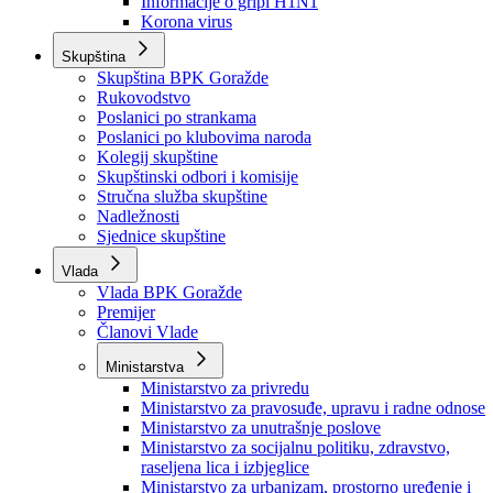
Izvještajno prognozna služba Ministarstva privrede
Izvještaj o radu
Izvještaj OC Uprave
Informacije o gripi H1N1
Korona virus
Skupština
Skupština BPK Goražde
Rukovodstvo
Poslanici po strankama
Poslanici po klubovima naroda
Kolegij skupštine
Skupštinski odbori i komisije
Stručna služba skupštine
Nadležnosti
Sjednice skupštine
Vlada
Vlada BPK Goražde
Premijer
Članovi Vlade
Ministarstva
Ministarstvo za privredu
Ministarstvo za pravosuđe, upravu i radne odnose
Ministarstvo za unutrašnje poslove