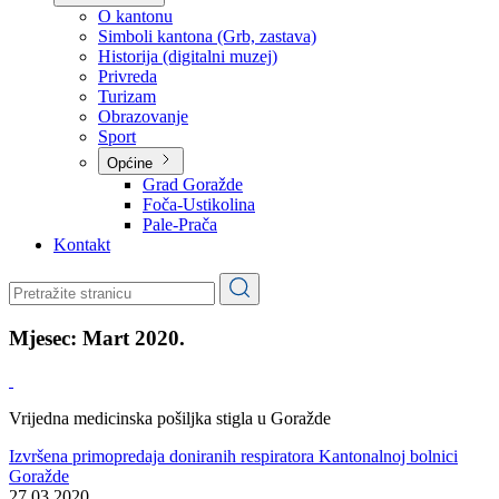
Planovi
Značajni dokumenti
O kantonu
O kantonu
Simboli kantona (Grb, zastava)
Historija (digitalni muzej)
Privreda
Turizam
Obrazovanje
Sport
Općine
Grad Goražde
Foča-Ustikolina
Pale-Prača
Kontakt
Mjesec:
Mart 2020.