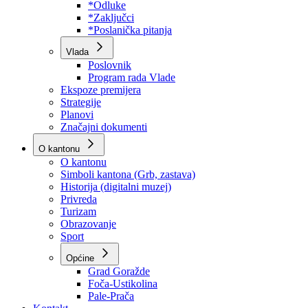
Program rada Skupštine
Budžet 2026
Zakoni
*Odluke
*Zaključci
*Poslanička pitanja
Vlada
Poslovnik
Program rada Vlade
Ekspoze premijera
Strategije
Planovi
Značajni dokumenti
O kantonu
O kantonu
Simboli kantona (Grb, zastava)
Historija (digitalni muzej)
Privreda
Turizam
Obrazovanje
Sport
Općine