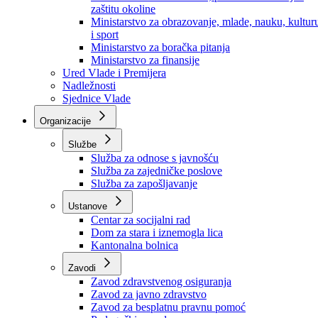
Ministarstvo za socijalnu politiku, zdravstvo,
raseljena lica i izbjeglice
Ministarstvo za urbanizam, prostorno uređenje i
zaštitu okoline
Ministarstvo za obrazovanje, mlade, nauku, kultur
i sport
Ministarstvo za boračka pitanja
Ministarstvo za finansije
Ured Vlade i Premijera
Nadležnosti
Sjednice Vlade
Organizacije
Službe
Služba za odnose s javnošću
Služba za zajedničke poslove
Služba za zapošljavanje
Ustanove
Centar za socijalni rad
Dom za stara i iznemogla lica
Kantonalna bolnica
Zavodi