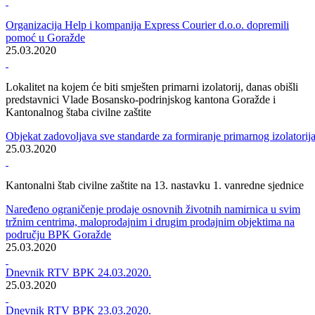
U Goraždu započela proizvodnja zaštitne opreme
Vizir maske iz Goražda idu u bh bolnice
27.03.2020