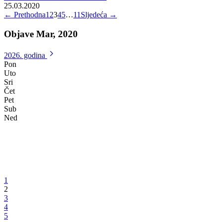
Zavod za javno zdravstvo FBiH
Dnevni izvještaj za potvrđene slučajeve COVID-19 U FBiH
27.03.2020