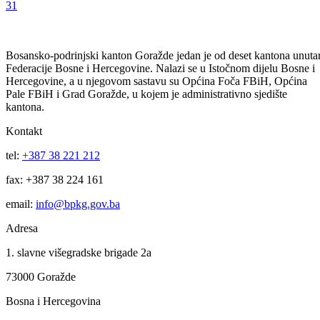
Na području Bosanskopodrinjskog kantona (BPK) Goražde potvrđen
je peti slučaj korona virusa
27.03.2020