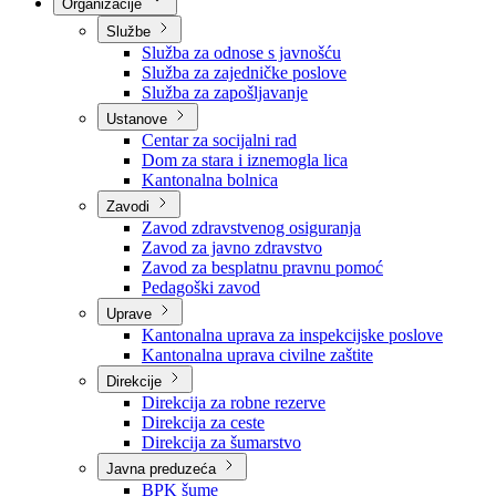
Nadležnosti
Sjednice Vlade
Organizacije
Službe
Služba za odnose s javnošću
Služba za zajedničke poslove
Služba za zapošljavanje
Ustanove
Centar za socijalni rad
Dom za stara i iznemogla lica
Kantonalna bolnica
Zavodi
Zavod zdravstvenog osiguranja
Zavod za javno zdravstvo
Zavod za besplatnu pravnu pomoć
Pedagoški zavod
Uprave
Kantonalna uprava za inspekcijske poslove
Kantonalna uprava civilne zaštite
Direkcije
Direkcija za robne rezerve
Direkcija za ceste