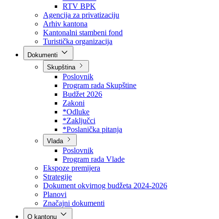
Direkcija za šumarstvo
Javna preduzeća
BPK šume
RTV BPK
Agencija za privatizaciju
Arhiv kantona
Kantonalni stambeni fond
Turistička organizacija
Dokumenti
Skupština
Poslovnik
Program rada Skupštine
Budžet 2026
Zakoni
*Odluke
*Zaključci
*Poslanička pitanja
Vlada
Poslovnik
Program rada Vlade
Ekspoze premijera
Strategije
Dokument okvirnog budžeta 2024-2026