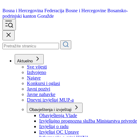
Bosna i Hercegovina
Federacija Bosne i Hercegovine
Bosansko-
podrinjski kanton Goražde
Aktuelno
Sve vijesti
Izdvojeno
Najave
Konkursi i oglasi
Javni pozivi
Javne nabavke
Dnevni izvještaj MUP-a
Obavještenja i izvještaji
Obavještenja Vlade