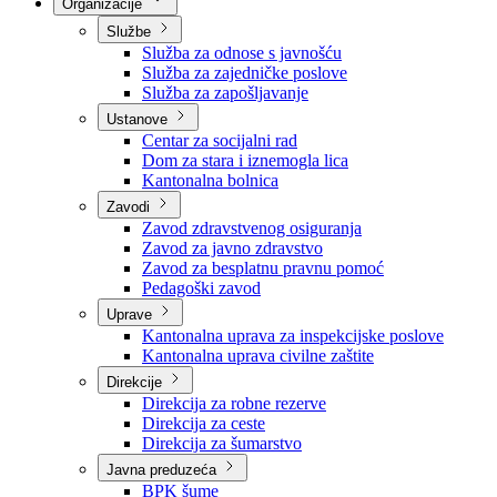
Nadležnosti
Sjednice Vlade
Organizacije
Službe
Služba za odnose s javnošću
Služba za zajedničke poslove
Služba za zapošljavanje
Ustanove
Centar za socijalni rad
Dom za stara i iznemogla lica
Kantonalna bolnica
Zavodi
Zavod zdravstvenog osiguranja
Zavod za javno zdravstvo
Zavod za besplatnu pravnu pomoć
Pedagoški zavod
Uprave
Kantonalna uprava za inspekcijske poslove
Kantonalna uprava civilne zaštite
Direkcije
Direkcija za robne rezerve
Direkcija za ceste