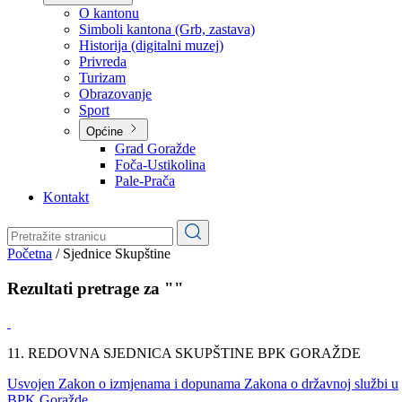
Planovi
Značajni dokumenti
O kantonu
O kantonu
Simboli kantona (Grb, zastava)
Historija (digitalni muzej)
Privreda
Turizam
Obrazovanje
Sport
Općine
Grad Goražde
Foča-Ustikolina
Pale-Prača
Kontakt
Početna
/
Sjednice Skupštine
Rezultati pretrage za ""