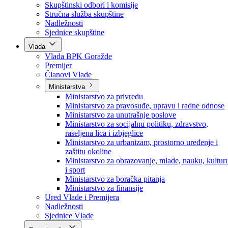
Poslanici po strankama
Poslanici po klubovima naroda
Kolegij skupštine
Skupštinski odbori i komisije
Stručna služba skupštine
Nadležnosti
Sjednice skupštine
Vlada
Vlada BPK Goražde
Premijer
Članovi Vlade
Ministarstva
Ministarstvo za privredu
Ministarstvo za pravosuđe, upravu i radne odnose
Ministarstvo za unutrašnje poslove
Ministarstvo za socijalnu politiku, zdravstvo,
raseljena lica i izbjeglice
Ministarstvo za urbanizam, prostorno uređenje i
zaštitu okoline
Ministarstvo za obrazovanje, mlade, nauku, kultur
i sport
Ministarstvo za boračka pitanja
Ministarstvo za finansije
Ured Vlade i Premijera