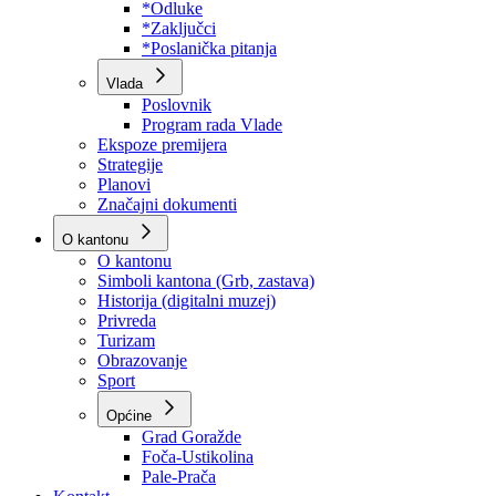
Program rada Skupštine
Budžet 2026
Zakoni
*Odluke
*Zaključci
*Poslanička pitanja
Vlada
Poslovnik
Program rada Vlade
Ekspoze premijera
Strategije
Planovi
Značajni dokumenti
O kantonu
O kantonu
Simboli kantona (Grb, zastava)
Historija (digitalni muzej)
Privreda
Turizam
Obrazovanje
Sport
Općine