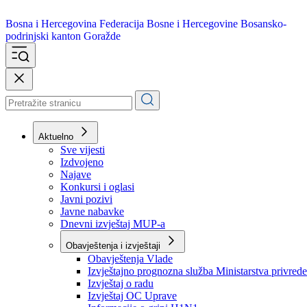
Bosna i Hercegovina
Federacija Bosne i Hercegovine
Bosansko-
podrinjski kanton Goražde
Aktuelno
Sve vijesti
Izdvojeno
Najave
Konkursi i oglasi
Javni pozivi
Javne nabavke
Dnevni izvještaj MUP-a
Obavještenja i izvještaji
Obavještenja Vlade