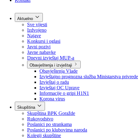
Grad Goražde
Foča-Ustikolina
Pale-Prača
Kontakt
Aktuelno
Sve vijesti
Izdvojeno
Najave
Konkursi i oglasi
Javni pozivi
Javne nabavke
Dnevni izvještaj MUP-a
Obavještenja i izvještaji
Obavještenja Vlade
Izvještajno prognozna služba Ministarstva privrede
Izvještaj o radu
Izvještaj OC Uprave
Informacije o gripi H1N1
Korona virus
Skupština
Skupština BPK Goražde
Rukovodstvo