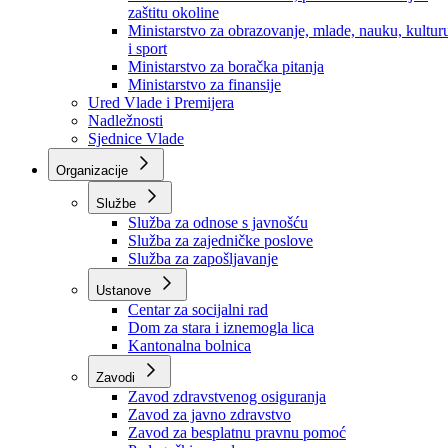
Ministarstvo za socijalnu politiku, zdravstvo,
raseljena lica i izbjeglice
Ministarstvo za urbanizam, prostorno uređenje i
zaštitu okoline
Ministarstvo za obrazovanje, mlade, nauku, kultur
i sport
Ministarstvo za boračka pitanja
Ministarstvo za finansije
Ured Vlade i Premijera
Nadležnosti
Sjednice Vlade
Organizacije
Službe
Služba za odnose s javnošću
Služba za zajedničke poslove
Služba za zapošljavanje
Ustanove
Centar za socijalni rad
Dom za stara i iznemogla lica
Kantonalna bolnica
Zavodi