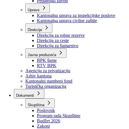
Zavod zdravstvenog osiguranja
Zavod za javno zdravstvo
Zavod za besplatnu pravnu pomoć
Pedagoški zavod
Uprave
Kantonalna uprava za inspekcijske poslove
Kantonalna uprava civilne zaštite
Direkcije
Direkcija za robne rezerve
Direkcija za ceste
Direkcija za šumarstvo
Javna preduzeća
BPK šume
RTV BPK
Agencija za privatizaciju
Arhiv kantona
Kantonalni stambeni fond
Turistička organizacija
Dokumenti
Skupština
Poslovnik