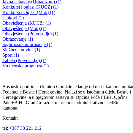
11. REDOVNA SJEDNICA SKUPŠTINE BPK GORAŽDE
Usvojen Zakon o izmjenama i dopunama Zakona o državnoj službi u
BPK Goražde
28.05.2020