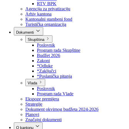
Direkcija za šumarstvo
Javna preduzeća
BPK šume
RTV BPK
Agencija za privatizaciju
Arhiv kantona
Kantonalni stambeni fond
Turistička organizacija
Dokumenti
Skupština
Poslovnik
Program rada Skupštine
Budžet 2026
Zakoni
*Odluke
*Zaključci
*Poslanička pitanja
Vlada
Poslovnik
Program rada Vlade
Ekspoze premijera
Strategije
Dokument okvirnog budžeta 2024-2026