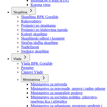
Izvještajno prognozna služba Ministarstva privrede
Izvještaj o radu
Izvještaj OC Uprave
Informacije o gripi H1N1
Korona virus
Skupština
Skupština BPK Goražde
Rukovodstvo
Poslanici po strankama
Poslanici po klubovima naroda
Kolegij skupštine
Skupštinski odbori i komisije
Stručna služba skupštine
Nadležnosti
Sjednice skupštine
Vlada
Vlada BPK Goražde
Premijer
Članovi Vlade
Ministarstva
Ministarstvo za privredu
Ministarstvo za pravosuđe, upravu i radne odnose
Ministarstvo za unutrašnje poslove