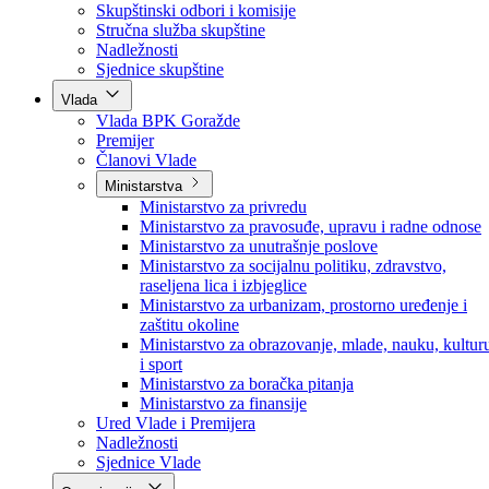
Poslanici po strankama
Poslanici po klubovima naroda
Kolegij skupštine
Skupštinski odbori i komisije
Stručna služba skupštine
Nadležnosti
Sjednice skupštine
Vlada
Vlada BPK Goražde
Premijer
Članovi Vlade
Ministarstva
Ministarstvo za privredu
Ministarstvo za pravosuđe, upravu i radne odnose
Ministarstvo za unutrašnje poslove
Ministarstvo za socijalnu politiku, zdravstvo,
raseljena lica i izbjeglice
Ministarstvo za urbanizam, prostorno uređenje i
zaštitu okoline
Ministarstvo za obrazovanje, mlade, nauku, kultur
i sport
Ministarstvo za boračka pitanja
Ministarstvo za finansije
Ured Vlade i Premijera