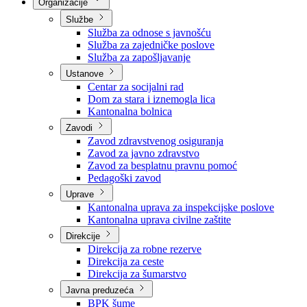
Nadležnosti
Sjednice Vlade
Organizacije
Službe
Služba za odnose s javnošću
Služba za zajedničke poslove
Služba za zapošljavanje
Ustanove
Centar za socijalni rad
Dom za stara i iznemogla lica
Kantonalna bolnica
Zavodi
Zavod zdravstvenog osiguranja
Zavod za javno zdravstvo
Zavod za besplatnu pravnu pomoć
Pedagoški zavod
Uprave
Kantonalna uprava za inspekcijske poslove
Kantonalna uprava civilne zaštite
Direkcije
Direkcija za robne rezerve
Direkcija za ceste