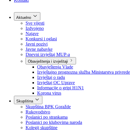
Grad Goražde
Foča-Ustikolina
Pale-Prača
Kontakt
Aktuelno
Sve vijesti
Izdvojeno
Najave
Konkursi i oglasi
Javni pozivi
Javne nabavke
Dnevni izvještaj MUP-a
Obavještenja i izvještaji
Obavještenja Vlade
Izvještajno prognozna služba Ministarstva privrede
Izvještaj o radu
Izvještaj OC Uprave
Informacije o gripi H1N1
Korona virus
Skupština
Skupština BPK Goražde
Rukovodstvo