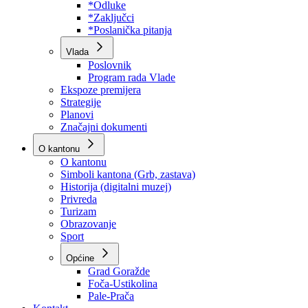
Program rada Skupštine
Budžet 2026
Zakoni
*Odluke
*Zaključci
*Poslanička pitanja
Vlada
Poslovnik
Program rada Vlade
Ekspoze premijera
Strategije
Planovi
Značajni dokumenti
O kantonu
O kantonu
Simboli kantona (Grb, zastava)
Historija (digitalni muzej)
Privreda
Turizam
Obrazovanje
Sport
Općine