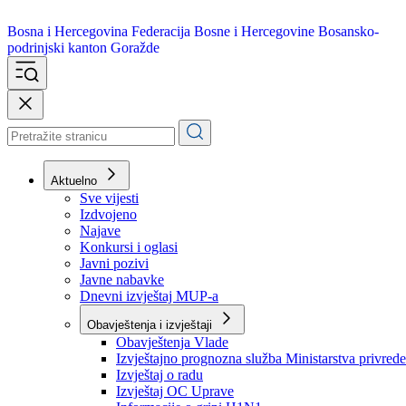
Bosna i Hercegovina
Federacija Bosne i Hercegovine
Bosansko-
podrinjski kanton Goražde
Aktuelno
Sve vijesti
Izdvojeno
Najave
Konkursi i oglasi
Javni pozivi
Javne nabavke
Dnevni izvještaj MUP-a
Obavještenja i izvještaji
Obavještenja Vlade