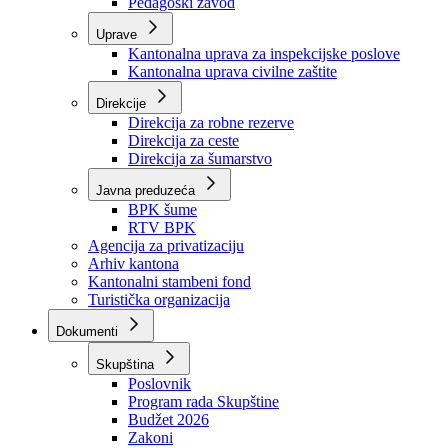
Zavod zdravstvenog osiguranja
Zavod za javno zdravstvo
Zavod za besplatnu pravnu pomoć
Pedagoški zavod
Uprave
Kantonalna uprava za inspekcijske poslove
Kantonalna uprava civilne zaštite
Direkcije
Direkcija za robne rezerve
Direkcija za ceste
Direkcija za šumarstvo
Javna preduzeća
BPK šume
RTV BPK
Agencija za privatizaciju
Arhiv kantona
Kantonalni stambeni fond
Turistička organizacija
Dokumenti
Skupština
Poslovnik