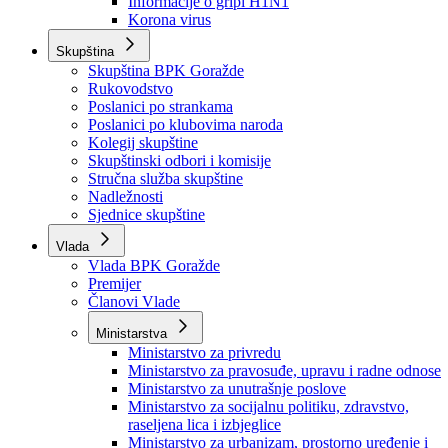
Izvještajno prognozna služba Ministarstva privrede
Izvještaj o radu
Izvještaj OC Uprave
Informacije o gripi H1N1
Korona virus
Skupština
Skupština BPK Goražde
Rukovodstvo
Poslanici po strankama
Poslanici po klubovima naroda
Kolegij skupštine
Skupštinski odbori i komisije
Stručna služba skupštine
Nadležnosti
Sjednice skupštine
Vlada
Vlada BPK Goražde
Premijer
Članovi Vlade
Ministarstva
Ministarstvo za privredu
Ministarstvo za pravosuđe, upravu i radne odnose
Ministarstvo za unutrašnje poslove