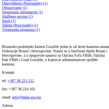
Javni poziv po Programu utroška sredstava sa ekonomskog koda
614100 (Dom za stara i iznemogla lica) za 2020 god.
13.05.2020