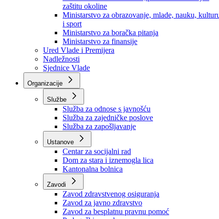
Ministarstvo za socijalnu politiku, zdravstvo,
raseljena lica i izbjeglice
Ministarstvo za urbanizam, prostorno uređenje i
zaštitu okoline
Ministarstvo za obrazovanje, mlade, nauku, kultur
i sport
Ministarstvo za boračka pitanja
Ministarstvo za finansije
Ured Vlade i Premijera
Nadležnosti
Sjednice Vlade
Organizacije
Službe
Služba za odnose s javnošću
Služba za zajedničke poslove
Služba za zapošljavanje
Ustanove
Centar za socijalni rad
Dom za stara i iznemogla lica
Kantonalna bolnica
Zavodi