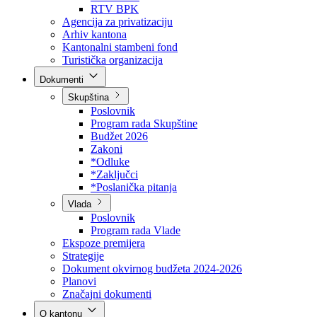
Direkcija za šumarstvo
Javna preduzeća
BPK šume
RTV BPK
Agencija za privatizaciju
Arhiv kantona
Kantonalni stambeni fond
Turistička organizacija
Dokumenti
Skupština
Poslovnik
Program rada Skupštine
Budžet 2026
Zakoni
*Odluke
*Zaključci
*Poslanička pitanja
Vlada
Poslovnik
Program rada Vlade
Ekspoze premijera
Strategije
Dokument okvirnog budžeta 2024-2026