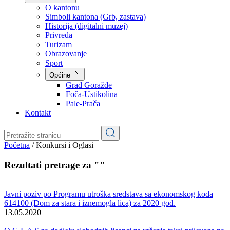
Planovi
Značajni dokumenti
O kantonu
O kantonu
Simboli kantona (Grb, zastava)
Historija (digitalni muzej)
Privreda
Turizam
Obrazovanje
Sport
Općine
Grad Goražde
Foča-Ustikolina
Pale-Prača
Kontakt
Početna
/
Konkursi i Oglasi
Rezultati pretrage za ""