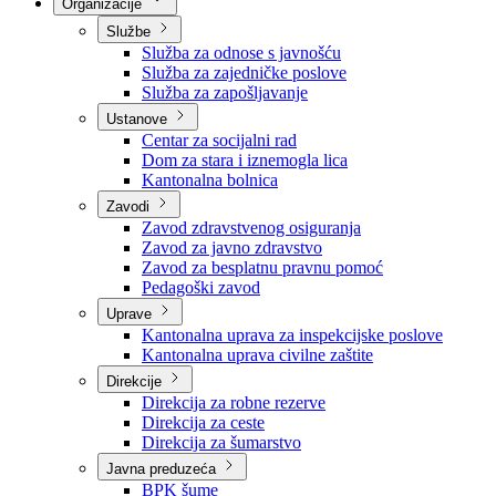
Nadležnosti
Sjednice Vlade
Organizacije
Službe
Služba za odnose s javnošću
Služba za zajedničke poslove
Služba za zapošljavanje
Ustanove
Centar za socijalni rad
Dom za stara i iznemogla lica
Kantonalna bolnica
Zavodi
Zavod zdravstvenog osiguranja
Zavod za javno zdravstvo
Zavod za besplatnu pravnu pomoć
Pedagoški zavod
Uprave
Kantonalna uprava za inspekcijske poslove
Kantonalna uprava civilne zaštite
Direkcije
Direkcija za robne rezerve
Direkcija za ceste