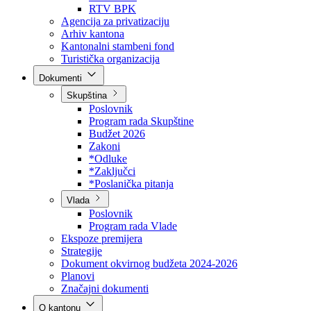
Direkcija za šumarstvo
Javna preduzeća
BPK šume
RTV BPK
Agencija za privatizaciju
Arhiv kantona
Kantonalni stambeni fond
Turistička organizacija
Dokumenti
Skupština
Poslovnik
Program rada Skupštine
Budžet 2026
Zakoni
*Odluke
*Zaključci
*Poslanička pitanja
Vlada
Poslovnik
Program rada Vlade
Ekspoze premijera
Strategije
Dokument okvirnog budžeta 2024-2026