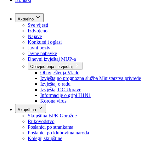
Grad Goražde
Foča-Ustikolina
Pale-Prača
Kontakt
Aktuelno
Sve vijesti
Izdvojeno
Najave
Konkursi i oglasi
Javni pozivi
Javne nabavke
Dnevni izvještaj MUP-a
Obavještenja i izvještaji
Obavještenja Vlade
Izvještajno prognozna služba Ministarstva privrede
Izvještaj o radu
Izvještaj OC Uprave
Informacije o gripi H1N1
Korona virus
Skupština
Skupština BPK Goražde
Rukovodstvo