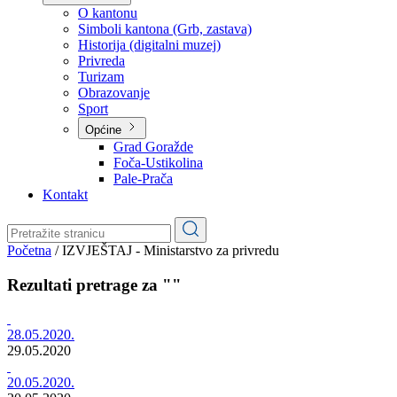
Planovi
Značajni dokumenti
O kantonu
O kantonu
Simboli kantona (Grb, zastava)
Historija (digitalni muzej)
Privreda
Turizam
Obrazovanje
Sport
Općine
Grad Goražde
Foča-Ustikolina
Pale-Prača
Kontakt
Početna
/
IZVJEŠTAJ - Ministarstvo za privredu
Rezultati pretrage za ""