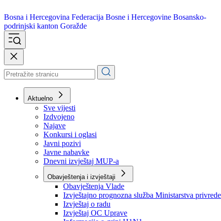
Bosna i Hercegovina
Federacija Bosne i Hercegovine
Bosansko-
podrinjski kanton Goražde
Aktuelno
Sve vijesti
Izdvojeno
Najave
Konkursi i oglasi
Javni pozivi
Javne nabavke
Dnevni izvještaj MUP-a
Obavještenja i izvještaji
Obavještenja Vlade