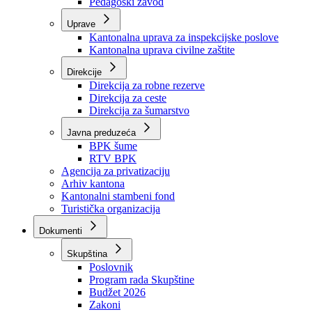
Zavod zdravstvenog osiguranja
Zavod za javno zdravstvo
Zavod za besplatnu pravnu pomoć
Pedagoški zavod
Uprave
Kantonalna uprava za inspekcijske poslove
Kantonalna uprava civilne zaštite
Direkcije
Direkcija za robne rezerve
Direkcija za ceste
Direkcija za šumarstvo
Javna preduzeća
BPK šume
RTV BPK
Agencija za privatizaciju
Arhiv kantona
Kantonalni stambeni fond
Turistička organizacija
Dokumenti
Skupština
Poslovnik