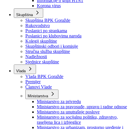
Izvještajno prognozna služba Ministarstva privrede
Izvještaj o radu
Izvještaj OC Uprave
Informacije o gripi H1N1
Korona virus
Skupština
Skupština BPK Goražde
Rukovodstvo
Poslanici po strankama
Poslanici po klubovima naroda
Kolegij skupštine
Skupštinski odbori i komisije
Stručna služba skupštine
Nadležnosti
Sjednice skupštine
Vlada
Vlada BPK Goražde
Premijer
Članovi Vlade
Ministarstva
Ministarstvo za privredu
Ministarstvo za pravosuđe, upravu i radne odnose
Ministarstvo za unutrašnje poslove