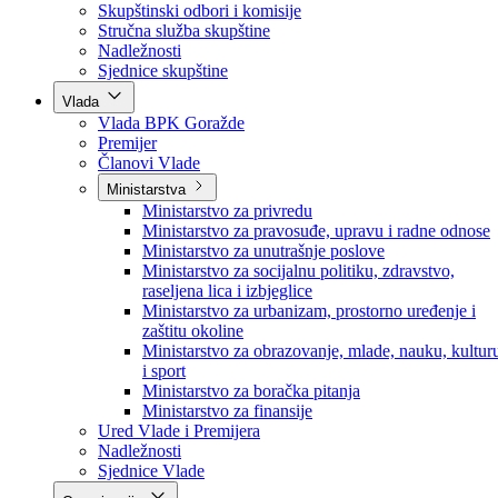
Poslanici po strankama
Poslanici po klubovima naroda
Kolegij skupštine
Skupštinski odbori i komisije
Stručna služba skupštine
Nadležnosti
Sjednice skupštine
Vlada
Vlada BPK Goražde
Premijer
Članovi Vlade
Ministarstva
Ministarstvo za privredu
Ministarstvo za pravosuđe, upravu i radne odnose
Ministarstvo za unutrašnje poslove
Ministarstvo za socijalnu politiku, zdravstvo,
raseljena lica i izbjeglice
Ministarstvo za urbanizam, prostorno uređenje i
zaštitu okoline
Ministarstvo za obrazovanje, mlade, nauku, kultur
i sport
Ministarstvo za boračka pitanja
Ministarstvo za finansije
Ured Vlade i Premijera