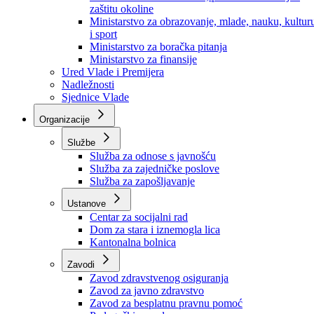
Ministarstvo za socijalnu politiku, zdravstvo,
raseljena lica i izbjeglice
Ministarstvo za urbanizam, prostorno uređenje i
zaštitu okoline
Ministarstvo za obrazovanje, mlade, nauku, kultur
i sport
Ministarstvo za boračka pitanja
Ministarstvo za finansije
Ured Vlade i Premijera
Nadležnosti
Sjednice Vlade
Organizacije
Službe
Služba za odnose s javnošću
Služba za zajedničke poslove
Služba za zapošljavanje
Ustanove
Centar za socijalni rad
Dom za stara i iznemogla lica
Kantonalna bolnica
Zavodi