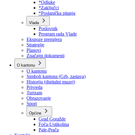
Program rada Skupštine
Budžet 2026
Zakoni
*Odluke
*Zaključci
*Poslanička pitanja
Vlada
Poslovnik
Program rada Vlade
Ekspoze premijera
Strategije
Planovi
Značajni dokumenti
O kantonu
O kantonu
Simboli kantona (Grb, zastava)
Historija (digitalni muzej)
Privreda
Turizam
Obrazovanje
Sport
Općine