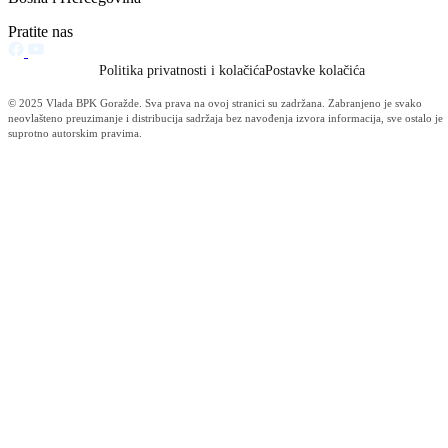
Informacije MUP-a (4484)
Izdvajamo (2533)
Video (Dnevnik - nema nista) (1736)
Konkursi i Oglasi (1675)
Javni pozivi (1617)
Sjednice Vlade (1268)
Skupstina - Aktuelnosti i novosti (508)
Korona virus (469)
Press konferencije (306)
Sjednice Skupštine (282)
Izvještaj OC Uprave (234)
News (186)
IZVJEŠTAJ - Ministarstvo za privredu (131)
Javne nabavke (113)
Najave (95)
Objava za medije (91)
Značajni dokumenti (79)
Fotogalerija (56)
Vijesti (Privreda) (45)
Obavještenja (Privreda) (35)
Kanton (34)
Informacije o gripi H1N1 (26)
Video (mediji) (25)
Video BPK-a (22)
Skupština (19)