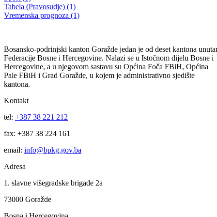
Obavještenje za javne konsultacije
13.11.2020
Filtriraj rezultate po kategoriji
Vijesti (10480)