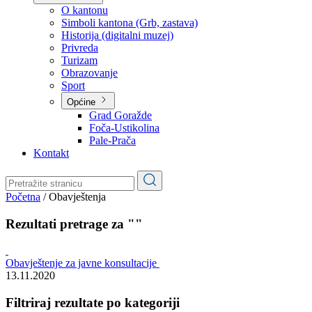
Planovi
Značajni dokumenti
O kantonu
O kantonu
Simboli kantona (Grb, zastava)
Historija (digitalni muzej)
Privreda
Turizam
Obrazovanje
Sport
Općine
Grad Goražde
Foča-Ustikolina
Pale-Prača
Kontakt
Početna
/
Obavještenja
Rezultati pretrage za ""