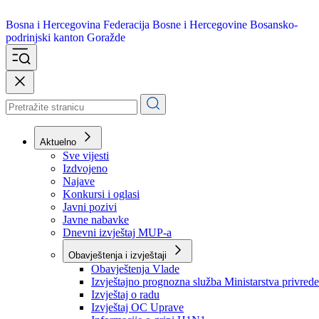
Bosna i Hercegovina
Federacija Bosne i Hercegovine
Bosansko-
podrinjski kanton Goražde
Aktuelno
Sve vijesti
Izdvojeno
Najave
Konkursi i oglasi
Javni pozivi
Javne nabavke
Dnevni izvještaj MUP-a
Obavještenja i izvještaji
Obavještenja Vlade