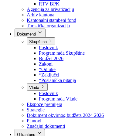
Direkcija za šumarstvo
Javna preduzeća
BPK šume
RTV BPK
Agencija za privatizaciju
Arhiv kantona
Kantonalni stambeni fond
Turistička organizacija
Dokumenti
Skupština
Poslovnik
Program rada Skupštine
Budžet 2026
Zakoni
*Odluke
*Zaključci
*Poslanička pitanja
Vlada
Poslovnik
Program rada Vlade
Ekspoze premijera
Strategije
Dokument okvirnog budžeta 2024-2026