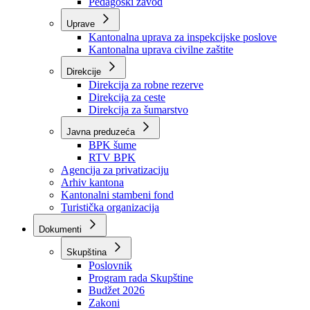
Zavod zdravstvenog osiguranja
Zavod za javno zdravstvo
Zavod za besplatnu pravnu pomoć
Pedagoški zavod
Uprave
Kantonalna uprava za inspekcijske poslove
Kantonalna uprava civilne zaštite
Direkcije
Direkcija za robne rezerve
Direkcija za ceste
Direkcija za šumarstvo
Javna preduzeća
BPK šume
RTV BPK
Agencija za privatizaciju
Arhiv kantona
Kantonalni stambeni fond
Turistička organizacija
Dokumenti
Skupština
Poslovnik