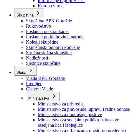
Izvještajno prognozna služba Ministarstva privrede
Izvještaj o radu
Izvještaj OC Uprave
Informacije o gripi H1N1
Korona virus
Skupština
Skupština BPK Goražde
Rukovodstvo
Poslanici po strankama
Poslanici po klubovima naroda
Kolegij skupštine
Skupštinski odbori i komisije
Stručna služba skupštine
Nadležnosti
Sjednice skupštine
Vlada
Vlada BPK Goražde
Premijer
Članovi Vlade
Ministarstva
Ministarstvo za privredu
Ministarstvo za pravosuđe, upravu i radne odnose
Ministarstvo za unutrašnje poslove