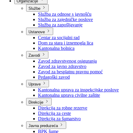
Nadležnosti
Sjednice Vlade
Organizacije
Službe
Služba za odnose s javnošću
Služba za zajedničke poslove
Služba za zapošljavanje
Ustanove
Centar za socijalni rad
Dom za stara i iznemogla lica
Kantonalna bolnica
Zavodi
Zavod zdravstvenog osiguranja
Zavod za javno zdravstvo
Zavod za besplatnu pravnu pomoć
Pedagoški zavod
Uprave
Kantonalna uprava za inspekcijske poslove
Kantonalna uprava civilne zaštite
Direkcije
Direkcija za robne rezerve
Direkcija za ceste