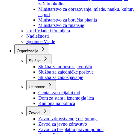
Ministarstvo za socijalnu politiku, zdravstvo,
raseljena lica i izbjeglice
Ministarstvo za urbanizam, prostorno uređenje i
zaštitu okoline
Ministarstvo za obrazovanje, mlade, nauku, kultur
i sport
Ministarstvo za boračka pitanja
Ministarstvo za finansije
Ured Vlade i Premijera
Nadležnosti
Sjednice Vlade
Organizacije
Službe
Služba za odnose s javnošću
Služba za zajedničke poslove
Služba za zapošljavanje
Ustanove
Centar za socijalni rad
Dom za stara i iznemogla lica
Kantonalna bolnica
Zavodi