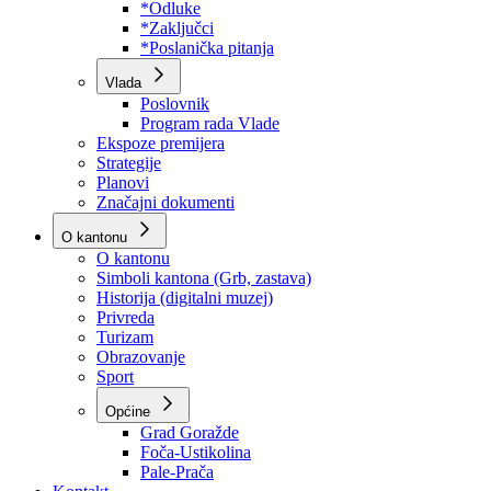
Program rada Skupštine
Budžet 2026
Zakoni
*Odluke
*Zaključci
*Poslanička pitanja
Vlada
Poslovnik
Program rada Vlade
Ekspoze premijera
Strategije
Planovi
Značajni dokumenti
O kantonu
O kantonu
Simboli kantona (Grb, zastava)
Historija (digitalni muzej)
Privreda
Turizam
Obrazovanje
Sport
Općine