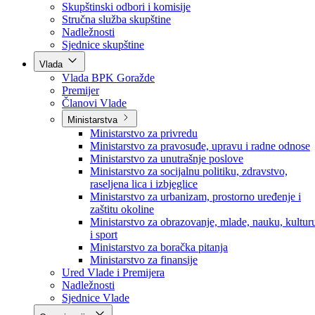
Poslanici po strankama
Poslanici po klubovima naroda
Kolegij skupštine
Skupštinski odbori i komisije
Stručna služba skupštine
Nadležnosti
Sjednice skupštine
Vlada
Vlada BPK Goražde
Premijer
Članovi Vlade
Ministarstva
Ministarstvo za privredu
Ministarstvo za pravosuđe, upravu i radne odnose
Ministarstvo za unutrašnje poslove
Ministarstvo za socijalnu politiku, zdravstvo,
raseljena lica i izbjeglice
Ministarstvo za urbanizam, prostorno uređenje i
zaštitu okoline
Ministarstvo za obrazovanje, mlade, nauku, kultur
i sport
Ministarstvo za boračka pitanja
Ministarstvo za finansije
Ured Vlade i Premijera