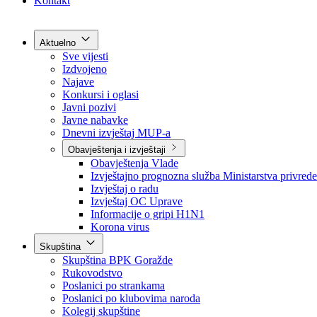
Grad Goražde
Foča-Ustikolina
Pale-Prača
Kontakt
Aktuelno
Sve vijesti
Izdvojeno
Najave
Konkursi i oglasi
Javni pozivi
Javne nabavke
Dnevni izvještaj MUP-a
Obavještenja i izvještaji
Obavještenja Vlade
Izvještajno prognozna služba Ministarstva privrede
Izvještaj o radu
Izvještaj OC Uprave
Informacije o gripi H1N1
Korona virus
Skupština
Skupština BPK Goražde
Rukovodstvo